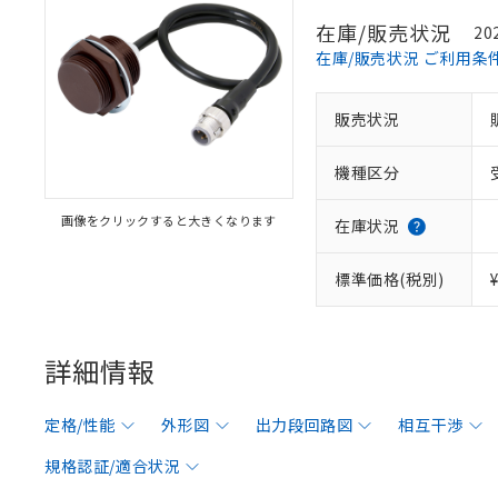
在庫/販売状況
20
在庫/販売状況 ご利用条
販売状況
機種区分
画像をクリックすると大きくなります
在庫状況
標準価格(税別)
詳細情報
定格/性能
外形図
出力段回路図
相互干渉
規格認証/適合状況