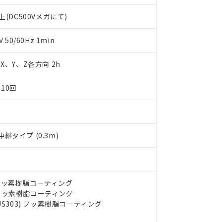
します。
10物質）の非含有証明書
(DC500Vメガにて)
明書（当社基準）
日時点で非含有を証明するもので、過去に遡って非含有を証明するも
令のフタル酸エステル類４物質の対応では、対応完了までの期間は出
50/60Hz 1min
備考欄に対応日を記載しておりました。
品への在庫切替を完了していることから、特段のことがない限り、20
m X、Y、Z各方向 2h
す。
10回
タイプ (0.3m)
) フッ素樹脂コーティング
) フッ素樹脂コーティング
US303) フッ素樹脂コーティング