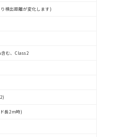
より検出距離が変化します)
%含む、Class2
2)
ード長2m時)
 RoHS指令（10物質）の非含有に対応した製品が提供可能な商品です
oHS指令（10物質）の非含有に対応した製品に切り替える予定のある
 RoHS指令（10物質）の非含有に非対応の商品で、対応品を出す予