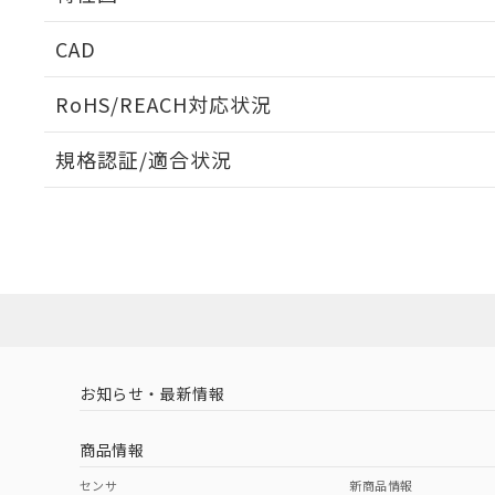
周囲金属の影響
CAD
検出物体の大きさと材質による影響
ログイン/会員登録いただくと、CADデータをダウンロ
RoHS/REACH対応状況
規格認証/適合状況
A: 110mm以上、B: 100mm以上
タイムチャート
EU RoHS
注意事項・凡例
E2EW-QX12B330-M1TJ 0.3Mについての規格認証
営業員または販売店にお問い合わせください。
ダウンロードデータをご利用いただく前に、以下を必ずお読
対応状況
対応予定月
※1
※2
鉄材
ソフトウェアの使用条件
L: 0mm以上、φd: 30mm以上、D: 0mm以上、m: 48mm以
対応済み
アルミ材
L: 16mm以上、φd: 120mm以上、D: 16mm以上、m: 48m
金属埋め込み
お知らせ・最新情報
中国 RoHS
注意事項・凡例
商品情報
検出領域
中国 RoHS表
※1 ※2
センサ
新商品情報