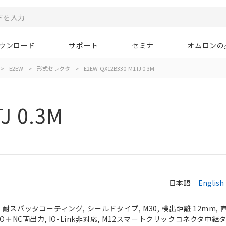
ウンロード
サポート
セミナ
オムロンの
>
E2EW
>
形式セレクタ
>
E2EW-QX12B330-M1TJ 0.3M
J 0.3M
日本語
English
耐スパッタコーティング, シールドタイプ, M30, 検出距離 12mm, 
O＋NC両出力, IO-Link非対応, M12スマートクリックコネクタ中継タイ