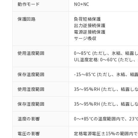
調査・確認中：EU
ご利用条件
動作モード
NO+NC
非該当品：ライセ
※1 中国RoHS
仕入先様の事情に
保護回路
負荷短絡保護
があります。
以下の条件をお読
「○」：最大均質
出力逆接続保護
「×」：最大均質
電源逆接続保護
本サービスは
当社は、これ
*EU RoHS指令（10物
「－」：未確認で
鉛(Pb) 1000ppm以下、
サージ吸収
くものです。
う）を輸出ま
記
説明
六価クロム(Cr(Ⅵ)) 1
当社制御機器
などの必要な
フタル酸ビス(2-エチルヘ
号
*中国RoHS10物質の基準値 
ル（DBP） 1000ppm
在庫状況およ
当社は規制貨
使用温度範囲
0～85℃ (ただし、氷結、結露
Pb(鉛) :1000ppm、 Hg
但し、RoHS指令で産
のであり、閲
ます。
UL温度定格: 0～60℃ (ただ
Cr(Ⅵ)(六価クロム) : 
フタル酸エステル類の４
○
一定数以
DBP(フタル酸ジブチル) :
い。
当社は貴社製
DEHP(フタル酸ビス(2-エ
正式な納期状
置等に一切使
保存温度範囲
-15～85℃ (ただし、氷結、結
当社販売員に
※2 対応予定月
△
一定数に
当社は、貴社
オムロン制御
また当社は、
※2 環境保護使
使用湿度範囲
35～95%RH (ただし、結露し
在庫状況およ
部品在庫の切り替
たしません。
－
在庫なし
す。
「ｅ」：有害物質
機器販売
保存湿度範囲
35～95%RH (ただし、結露し
マイパーツ機
「10」：通常の
ている必要が
味します。
空
受注生産
お客様が当ウ
※3 非含有証明
温度の影響
0～+85℃の温度範囲内で、2
「－」：未確認で
白
が、当社の製
さい。
下記の非含有証明
電圧の影響
定格電源電圧±15%の範囲内で
※当社の共同