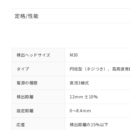
定格/性能
検出ヘッドサイズ
M30
タイプ
円柱型（ネジつき）、高周波発
電源の種類
直流3線式
検出距離
12mm ±10%
設定距離
0～8.4mm
応差
検出距離の15%以下