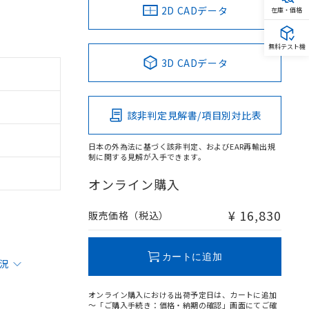
2D CADデータ
在庫・価格
無料テスト機
3D CADデータ
該非判定見解書/項目別対比表
日本の外為法に基づく該非判定、およびEAR再輸出規
制に関する見解が入手できます。
オンライン購入
¥ 16,830
販売価格（税込）
カートに追加
状況
オンライン購入における出荷予定日は、カートに追加
～「ご購入手続き：価格・納期の確認」画面にてご確