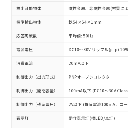
検出可能物体
磁性金属、非磁性金属(材質に
標準検出物体
鉄54×54×1mm
応答周波数
平均値: 50Hz
電源電圧
DC10～30V リップル(p-p) 10
消費電流
20mA以下
制御出力（出力形式）
PNPオープンコレクタ
制御出力（開閉容量）
100mA以下 (DC10～30V Class
※1 対応状況
制御出力（残留電圧）
2V以下 (負荷電流100mA、コ
対応済み：EU
対応予定：EU R
表示灯
動作表示灯(橙LED/点灯)
対応予定なし：EU