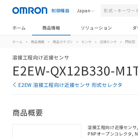
制御機器
Japan
ホーム
商品情報
ソリューション
ダ
ホーム
>
商品情報
>
商品カテゴリ
>
センサ
>
近接センサ
>
円柱型
溶接工程向け近接センサ
E2EW-QX12B330-M1T
E2EW 溶接工程向け近接センサ 形式セレクタ
商品概要
溶接工程向け近接センサ, 
PNPオープンコレクタ, N