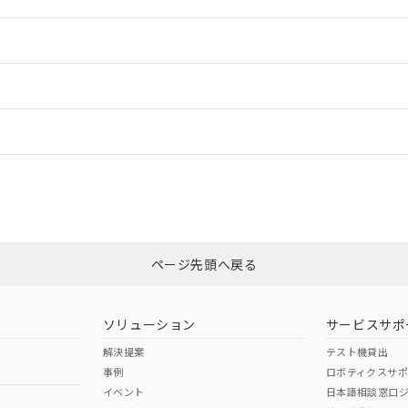
情報更新：2
ードすることができます。
情報更新：
ログイン/会員登録
/適合状況については、「カスタマーサポートセンタ お客様相談室」または貴
みください。
非含有証明書
※3
上、n: 100mm以上
ページ先頭へ戻る
ダウンロードはこちら
m以上、n: 120mm以上
ソリューション
サービスサポ
解決提案
テスト機貸出
事例
ロボティクスサ
イベント
日本語相談窓口