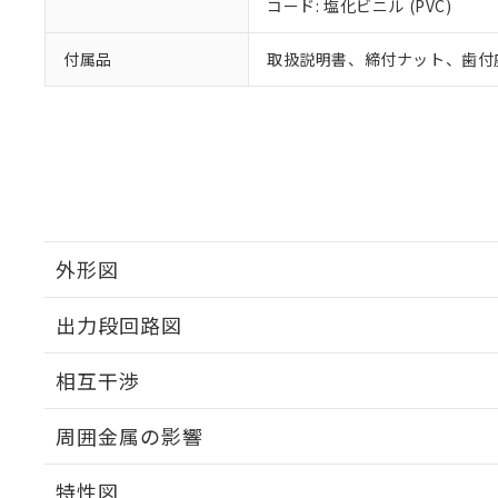
コード: 塩化ビニル (PVC)
付属品
取扱説明書、締付ナット、歯付
外形図
出力段回路図
外形図
相互干渉
出力段回路図
周囲金属の影響
相互干渉
特性図