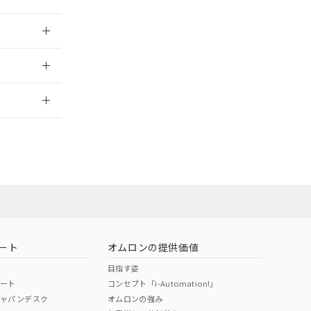
026/05/21
2026/7/29
社担当オムロン
お問い合わせ
ート
オムロンの提供価値
目指す姿
ポート
コンセプト「i-Automation!」
ジャパンデスク
オムロンの強み