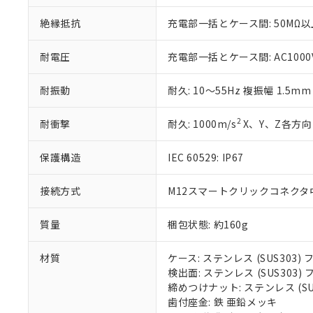
いる法人を指
EU RoHS指令（
絶縁抵抗
充電部一括とケース間: 50MΩ以上
51物質の非含有証
※本証明書は発行
また、RoHS指
耐電圧
充電部一括とケース間: AC1000V 
混在することから
既に当社にて対応
耐振動
耐久: 10～55Hz 複振幅 1.5m
り割愛しておりま
2
耐衝撃
耐久: 1000m/s
X、Y、Z各方向 
保護構造
IEC 60529: IP67
接続方式
M12スマートクリックコネクタ中継
質量
梱包状態: 約160g
材質
ケース: ステンレス (SUS303
検出面: ステンレス (SUS303
締めつけナット: ステンレス (S
歯付座金: 鉄 亜鉛メッキ