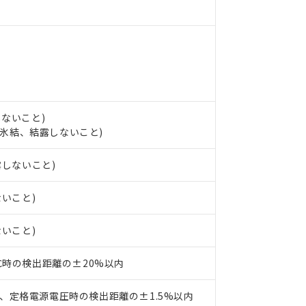
 RoHS指令（10物質）の非含有の対応状況を調査中または確認中の
ンス料など無形物で、有害物質有無と関係のない商品です。
○×表
より、非含有部品としていたものが、含有品と判明した場合などやむ
みいただき、同意のうえご利用ください。
材料含有率が中国RoHSの基準値以下であることを示します。
材料含有率が中国RoHSの基準値を超えていることを示します。
、当社制御機器事業取扱商品の当社在庫状況および標準価格(税抜)
ら貴社製品のうち、外国為替および外国貿易法に定める商品（以下｢
質）：
す。当社販売部門へお問い合わせください。
 水銀(Hg) 1000ppm以下、 カドミウム(Cd) 100ppm以下、
たは国外への提供する場合は、日本国政府の輸出許可(または役務取
000ppm以下、ポリ臭化ビフェニル類(PBB) 1000ppm以下、ポリ臭化ジフェニルエーテル類(P
事業取扱商品の中には、本サービスの対象外となる商品もあること
手続きをとります。
キシル) (DEHP)(別名：DOP) 1000ppm以下、フタル酸ブチルベンジル（BBP） 100
(GB/T26572)：
以下、フタル酸ジイソブチル (DIBP) 1000ppm以下
び標準価格照会結果は、記載している更新日時点での社内データに
物を破棄する場合は、完全に破砕するなど、違法に輸出されないよ
しないこと)
(水銀) : 1000ppm、 Cd(カドミウム) : 100ppm、
業用監視および制御機器に対する適用除外項目は除く。
覧された時点での実際の在庫および標準価格とは異なる場合がある
し、氷結、結露しないこと)
1000ppm、 PBBs(ポリ臭化ビフェニル類) : 1000ppm、 PBDEs(ポリ臭化ジフェニルエーテル類
物質については閾値を超える意図的な使用がないことを確認しています。
上の在庫あり
 1000ppm、 DIBP(フタル酸ジイソブチル) : 1000ppm、 BBP(フタル酸ブチルベンジル) :
品を、核兵器、ミサイル、化学兵器、生物兵器またはその他武器並
チルヘキシル)) : 1000ppm
況および標準価格はお客様のお取引先、またはお客様担当のオムロ
用いたしません。
露しないこと)
ご相談ください。
は満たないが在庫あり
製品を第三者に販売する場合は、上記1、2および3の内容を当該第
機器販売店や当社販売拠点は「
販売ネットワーク
」をご確認くだ
販売先および販売に係わる関係者が違法に輸出するおそれがある場
用期限
ないこと)
び標準価格結果を当社の事前の承諾なく第三者に漏洩または開示し
え状況などにより、予定月が前後することがあります。
(最新の在庫状況については、お客様のお取引先、またはお客様担当
（10物質）のすべてが基準値以下であることを示します。
店・当社販売員にご確認ください)
ないこと)
能（部品リスト作成サービス）をご利用いただくには、I-Webメン
使用状況下において有害物質が外部に漏えいし、環境に深刻な影響を
あります。
機種、また在庫状況の情報を公開していない機種
ェブサイト上で当社にご登録された部品リストについて、当社およ
書ダウンロード
3℃時の検出距離の±20%以内
す。当社販売部門へお問い合わせください。
品・サービスに関するお客様との取引・商談に必要な範囲で利用す
合意する
キャンセル
書をダウンロードすることができます。
、定格電源電圧時の検出距離の±1.5%以内
利用者とは、
"個人情報の共同利用に関して"
の「1.共同利用者の