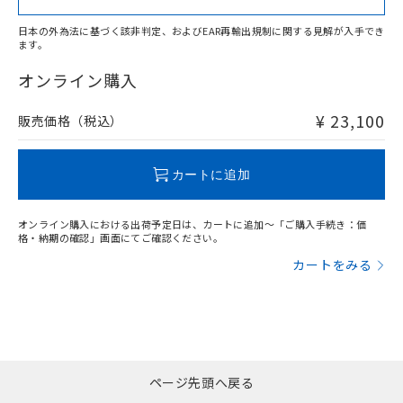
上、n: 54mm以上
アルミ材
日本の外為法に基づく該非判定、およびEAR再輸出規制に関する見解が入手でき
l: 12mm以上、φd: 80mm以上、D: 12mm以上、m: 36mm
ます。
"対応済み"や非含有の記載がされた商品であっても、流通
以上、n: 80mm以上
在庫等で未対応品が混在する可能性があります。
オンライン購入
非含有品が必要な際は、弊社営業部門もしくは販売店へお
問い合わせください。
¥ 23,100
販売価格（税込）
この製品のRoHS/REACH対応状況ページへ
カートに追加
オンライン購入における出荷予定日は、カートに追加～「ご購入手続き：価
格・納期の確認」画面にてご確認ください。
カートをみる
ページ先頭へ戻る