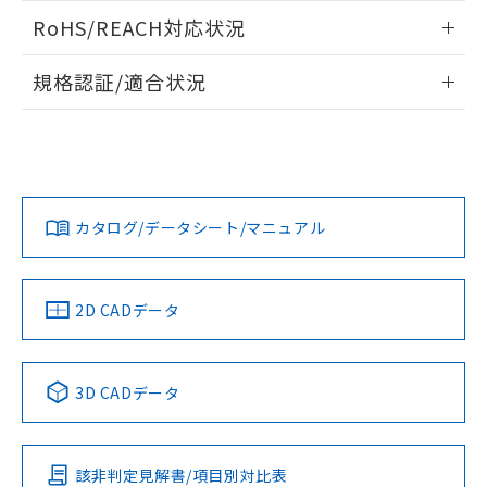
検出物体の大きさと材質による影響
ログイン/会員登録いただくと、CADデータをダウンロー
RoHS/REACH対応状況
ドすることができます。
情報更新：2026/7/29
A: 80mm以上、B: 60mm以上
規格認証/適合状況
タイムチャート
ログイン/会員登録
EU RoHS
注意事項・凡例
UL認証
CSA認証
CEマーキング
鉄材
L: 6mm以上、φd: 54mm以上、D: 6mm以上、m: 36mm以
Yes
Yes
Yes
対応状況
対応予定月
※1
※2
上、n: 54mm以上
ダウンロードデータをご利用いただく前に、以下を必ずお読
アルミ材
みください。
カタログ/データシート/マニュアル
対応済み
L: 12mm以上、φd: 80mm以上、D: 12mm以上、m: 36mm
ソフトウェアの使用条件
以上、n: 80mm以上
LR型式承認
DNV型式承認
BV型式承認
KR型式承
（イギリス
（ノルウェー
（フランス
（韓国
金属埋め込み
船舶規格）
船舶規格）
船舶規格）
船舶規格
中国 RoHS
注意事項・凡例
2D CADデータ
No
No
No
No
検出領域
中国 RoHS表
※1 ※2
3D CADデータ
この製品の規格認証/適合状況ページへ
Pb
Hg
Cd
Cr(VI)
その他の認証はこちらのページからご検索ください
鉄材
l: 6mm以上、φd: 54mm以上、D: 6mm以上、m: 36mm以
該非判定見解書/項目別対比表
X
O
O
O