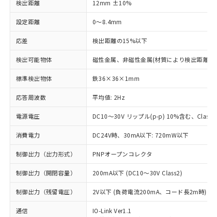
検出距離
12mm ±10%
設定距離
0～8.4mm
応差
検出距離の15%以下
検出可能物体
磁性金属、非磁性金属(材質により検出距離が
標準検出物体
鉄36×36×1mm
応答周波数
平均値: 2Hz
電源電圧
DC10～30V リップル(p-p) 10%含む、Class2
消費電力
DC24V時、30mA以下: 720mW以下
制御出力（出力形式）
PNPオープンコレクタ
制御出力（開閉容量）
200mA以下 (DC10～30V Class2)
制御出力（残留電圧）
2V以下 (負荷電流200mA、コード長2m時)
通信
IO-Link Ver1.1