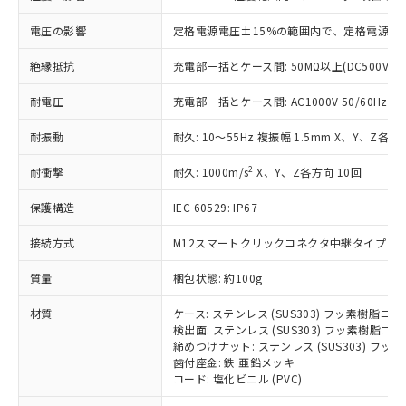
基準値を超えていることを示します。
いたものが、含有品と判明した場合などや
当社は、これら貴社製品のうち、外国
ことをご了承ください。
「－」：未確認です。当社販売部門へお問
むを得ず変更することがあります。
為替および外国貿易法に定める商品
電圧の影響
定格電源電圧±15%の範囲内で、定格電源電圧
在庫状況および標準価格照会結果は、
い合わせください。
（以下｢規制貨物等」という）を輸出
記載している更新日時点での社内デー
*EU RoHS指令（10物質）：
または国外への提供する場合は、日本
絶縁抵抗
充電部一括とケース間: 50MΩ以上(DC500Vメ
記
タに基づき作成されるものであり、閲
説明
鉛(Pb) 1000ppm以下、 水銀(Hg) 1000ppm以下、 カド
*中国RoHS10物質の基準値 (GB/T26572)：
国政府の輸出許可(または役務取引許
号
覧された時点での実際の在庫および標
ミウム(Cd) 100ppm以下、
Pb(鉛) :1000ppm、 Hg(水銀) : 1000ppm、 Cd(カドミウ
耐電圧
充電部一括とケース間: AC1000V 50/60Hz 1m
可)を取得するなどの必要な手続きを
六価クロム(Cr(Ⅵ)) 1000ppm以下、ポリ臭化ビフェニル
ム) : 100ppm、
準価格とは異なる場合があることをご
類(PBB) 1000ppm以下、ポリ臭化ジフェニルエーテル類
Cr(Ⅵ)(六価クロム) : 1000ppm、 PBBs(ポリ臭化ビフェ
とります。
了承ください。
(PBDE) 1000ppm以下、フタル酸ビス(2-エチルヘキシ
○
一定数以上の在庫あり
ニル類) : 1000ppm、 PBDEs(ポリ臭化ジフェニルエーテ
耐振動
耐久: 10～55Hz 複振幅 1.5mm X、Y、Z各方向
当社は規制貨物を破棄する場合は、完
ル) (DEHP)(別名：DOP) 1000ppm以下、フタル酸ブチ
正式な納期状況および標準価格はお客
ル類) : 1000ppm、
ルベンジル（BBP） 1000ppm以下、フタル酸ジブチル
全に破砕するなど、違法に輸出されな
DBP(フタル酸ジブチル) : 1000ppm、 DIBP(フタル酸ジ
様のお取引先、またはお客様担当のオ
2
耐衝撃
（DBP） 1000ppm以下、フタル酸ジイソブチル
耐久: 1000m/s
X、Y、Z各方向 10回
イソブチル) : 1000ppm、 BBP(フタル酸ブチルベンジ
△
一定数には満たないが在庫あり
いよう必要な手段を講じます。
ムロン制御機器販売店・当社販売員に
(DIBP) 1000ppm以下
ル) : 1000ppm、
当社は貴社製品を、核兵器、ミサイ
但し、RoHS指令で産業用監視および制御機器に対する
DEHP(フタル酸ビス(2-エチルヘキシル)) : 1000ppm
ご相談ください。
保護構造
IEC 60529: IP67
適用除外項目は除く。
ル、化学兵器、生物兵器またはその他
－
在庫なし(最新の在庫状況につ
オムロン制御機器販売店や当社販売拠
フタル酸エステル類の４物質については閾値を超える意
武器並びにこれらの製造装置等に一切
いては、お客様のお取引先、ま
図的な使用がないことを確認しています。
点は「
販売ネットワーク
」をご確認
接続方式
M12スマートクリックコネクタ中継タイプ (0.3
※2 環境保護使用期限
使用いたしません。
たはお客様担当のオムロン制御
ください。
当社は、貴社製品を第三者に販売する
機器販売店・当社販売員にご確
質量
梱包状態: 約100g
在庫状況および標準価格結果を当社の
※2 対応予定月
「ｅ」：有害物質（10物質）のすべてが基
場合は、上記1、2および3の内容を当
認ください)
事前の承諾なく第三者に漏洩または開
準値以下であることを示します。
該第三者に通知します。また当社は、
材質
ケース: ステンレス (SUS303) フッ素樹脂コ
示しないようお願いします。
部品在庫の切り替え状況などにより、予定
「10」：通常の使用状況下において有害物
検出面: ステンレス (SUS303) フッ素樹脂コ
販売先および販売に係わる関係者が違
マイパーツ機能（部品リスト作成サー
空
受注生産機種、また在庫状況の
締めつけナット: ステンレス (SUS303) フ
月が前後することがあります。
質が外部に漏えいし、環境に深刻な影響を
法に輸出するおそれがある場合は、取
ビス）をご利用いただくには、I-Web
白
情報を公開していない機種
歯付座金: 鉄 亜鉛メッキ
及ぼさない年数を意味します。
り引きをいたしません。
メンバーズにご登録されている必要が
コード: 塩化ビニル (PVC)
「－」：未確認です。当社販売部門へお問
あります。