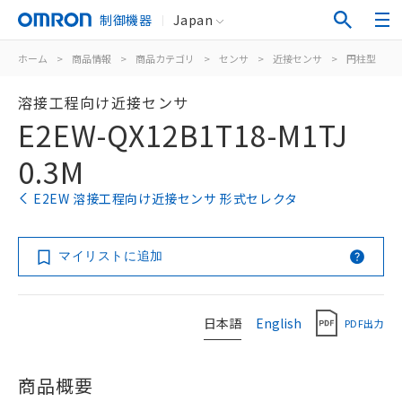
制御機器
Japan
ホーム
>
商品情報
>
商品カテゴリ
>
センサ
>
近接センサ
>
円柱型
>
溶接工程向け近接センサ
E2EW-QX12B1T18-M1TJ
0.3M
E2EW 溶接工程向け近接センサ 形式セレクタ
マイリストに追加
日本語
English
PDF出力
商品概要