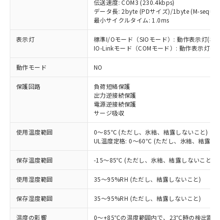
伝送速度: COM3 (230.4kbps)
データ長: 2byte (PDサイズ)/1byte (M-sequen
最小サイクルタイム: 1.0ms
表示灯
標準I/Oモード（SIOモード）: 動作表示灯(橙L
※1 対応状況
IO-Linkモード（COMモード）: 動作表示灯(橙L
動作モード
NO
対応済み：EU RoHS指令（10物質）の
非含有に対応した製品が提供可能な商品で
保護回路
負荷短絡保護
す。
出力逆接続保護
対応予定：EU RoHS指令（10物質）の非含
電源逆接続保護
ご利用条件
有に対応した製品に切り替える予定のある
サージ吸収
商品です。
対応予定なし：EU RoHS指令（10物質）の
使用温度範囲
0～85℃ (ただし、氷結、結露しないこと)
以下の条件をお読みいただき、同意のうえ
非含有に非対応の商品で、対応品を出す予
UL温度定格: 0～60℃ (ただし、氷結、結露し
ご利用ください。
定はありません。
保存温度範囲
-15～85℃ (ただし、氷結、結露しないこと)
調査・確認中：EU RoHS指令（10物質）の
本サービスは、当社制御機器事業取扱
※1 中国RoHS○×表
非含有の対応状況を調査中または確認中の
商品の当社在庫状況および標準価格
使用湿度範囲
35～95%RH (ただし、結露しないこと)
商品です。
(税抜)を提供させていただくもので
「○」：最大均質材料含有率が中国RoHSの
非該当品：ライセンス料など無形物で、有
す。
保存湿度範囲
35～95%RH (ただし、結露しないこと)
基準値以下であることを示します。
害物質有無と関係のない商品です。
当社制御機器事業取扱商品の中には、
「×」：最大均質材料含有率が中国RoHSの
仕入先様の事情により、非含有部品として
本サービスの対象外となる商品もある
温度の影響
0～+85℃の温度範囲内で、23℃時の検出距離