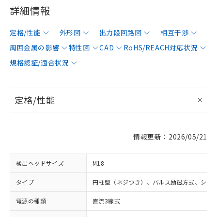
詳細情報
定格/性能
外形図
出力段回路図
相互干渉
周囲金属の影響
特性図
CAD
RoHS/REACH対応状況
規格認証/適合状況
定格/性能
情報更新：2026/05/21
検出ヘッドサイズ
M18
タイプ
円柱型（ネジつき）、パルス励磁方式、シー
電源の種類
直流3線式