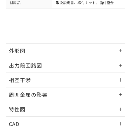
い合わせください。
お客様が当ウェブサイト上で当社にご
付属品
取扱説明書、締付ナット、歯付座金
※3 非含有証明書ダウンロード
登録された部品リストについて、当社
および当社の共同利用者が、当社の製
下記の非含有証明書をダウンロードするこ
品・サービスに関するお客様との取
とができます。
合意する
キャンセル
引・商談に必要な範囲で利用すること
をご了承ください。
EU RoHS指令（10物質）の非含有証明書
※当社の共同利用者とは、
"個人情報
51物質の非含有証明書（当社基準）
の共同利用に関して"
の「1.共同利
※本証明書は発行日時点で非含有を証明す
外形図
用者の範囲」に記載されている法人を
るもので、過去に遡って非含有を証明する
指します。
情報更新：2026/05/21
ものではありません。
出力段回路図
また、RoHS指令のフタル酸エステル類４
物質の対応では、対応完了までの期間は出
外形図
情報更新：2026/05/21
相互干渉
荷製品に未対応品が混在することから備考
欄に対応日を記載しておりました。
出力段回路図
情報更新：2026/05/21
既に当社にて対応品への在庫切替を完了
周囲金属の影響
していることから、特段のことがない限
相互干渉
り、2022年1月12日より割愛しておりま
情報更新：2026/05/21
特性図
す。
周囲金属の影響
情報更新：2026/05/21
CAD