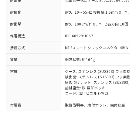
耐電圧
充電部一括とケース間: AC1000V 50/60Hz
記載している更新日時点での社内デー
*EU RoHS指令（10物質）：
または国外への提供する場合は、日本
記
タに基づき作成されるものであり、閲
説明
鉛(Pb) 1000ppm以下、 水銀(Hg) 1000ppm以下、 カド
*中国RoHS10物質の基準値 (GB/T26572)：
国政府の輸出許可(または役務取引許
耐振動
耐久: 10～55Hz 複振幅 1.5mm X、Y、Z
号
覧された時点での実際の在庫および標
ミウム(Cd) 100ppm以下、
Pb(鉛) :1000ppm、 Hg(水銀) : 1000ppm、 Cd(カドミウ
可)を取得するなどの必要な手続きを
六価クロム(Cr(Ⅵ)) 1000ppm以下、ポリ臭化ビフェニル
ム) : 100ppm、
準価格とは異なる場合があることをご
類(PBB) 1000ppm以下、ポリ臭化ジフェニルエーテル類
Cr(Ⅵ)(六価クロム) : 1000ppm、 PBBs(ポリ臭化ビフェ
2
耐衝撃
耐久: 1000m/s
X、Y、Z各方向 10回
とります。
了承ください。
(PBDE) 1000ppm以下、フタル酸ビス(2-エチルヘキシ
○
一定数以上の在庫あり
ニル類) : 1000ppm、 PBDEs(ポリ臭化ジフェニルエーテ
当社は規制貨物を破棄する場合は、完
ル) (DEHP)(別名：DOP) 1000ppm以下、フタル酸ブチ
正式な納期状況および標準価格はお客
ル類) : 1000ppm、
保護構造
IEC 60529: IP67
ルベンジル（BBP） 1000ppm以下、フタル酸ジブチル
全に破砕するなど、違法に輸出されな
DBP(フタル酸ジブチル) : 1000ppm、 DIBP(フタル酸ジ
様のお取引先、またはお客様担当のオ
（DBP） 1000ppm以下、フタル酸ジイソブチル
イソブチル) : 1000ppm、 BBP(フタル酸ブチルベンジ
△
一定数には満たないが在庫あり
いよう必要な手段を講じます。
ムロン制御機器販売店・当社販売員に
(DIBP) 1000ppm以下
ル) : 1000ppm、
接続方式
M12スマートクリックコネクタ中継タイプ (
当社は貴社製品を、核兵器、ミサイ
但し、RoHS指令で産業用監視および制御機器に対する
DEHP(フタル酸ビス(2-エチルヘキシル)) : 1000ppm
ご相談ください。
適用除外項目は除く。
ル、化学兵器、生物兵器またはその他
－
在庫なし(最新の在庫状況につ
オムロン制御機器販売店や当社販売拠
フタル酸エステル類の４物質については閾値を超える意
質量
梱包状態: 約160g
武器並びにこれらの製造装置等に一切
いては、お客様のお取引先、ま
図的な使用がないことを確認しています。
点は「
販売ネットワーク
」をご確認
※2 環境保護使用期限
使用いたしません。
たはお客様担当のオムロン制御
ください。
材質
ケース: ステンレス (SUS303) フッ素樹
当社は、貴社製品を第三者に販売する
機器販売店・当社販売員にご確
検出面: ステンレス (SUS303) フッ素
在庫状況および標準価格結果を当社の
※2 対応予定月
「ｅ」：有害物質（10物質）のすべてが基
場合は、上記1、2および3の内容を当
締めつけナット: ステンレス (SUS303)
認ください)
事前の承諾なく第三者に漏洩または開
準値以下であることを示します。
歯付座金: 鉄 亜鉛メッキ
該第三者に通知します。また当社は、
示しないようお願いします。
コード: 塩化ビニル (PVC)
部品在庫の切り替え状況などにより、予定
「10」：通常の使用状況下において有害物
販売先および販売に係わる関係者が違
マイパーツ機能（部品リスト作成サー
空
受注生産機種、また在庫状況の
月が前後することがあります。
質が外部に漏えいし、環境に深刻な影響を
法に輸出するおそれがある場合は、取
ビス）をご利用いただくには、I-Web
白
情報を公開していない機種
付属品
取扱説明書、締付ナット、歯付座金
及ぼさない年数を意味します。
り引きをいたしません。
メンバーズにご登録されている必要が
「－」：未確認です。当社販売部門へお問
あります。
い合わせください。
お客様が当ウェブサイト上で当社にご
※3 非含有証明書ダウンロード
登録された部品リストについて、当社
および当社の共同利用者が、当社の製