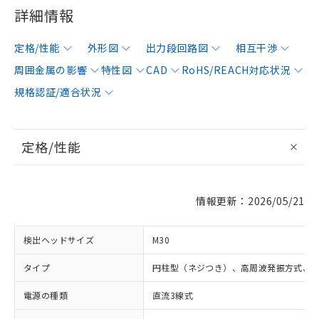
詳細情報
定格/性能
外形図
出力段回路図
相互干渉
周囲金属の影響
特性図
CAD
RoHS/REACH対応状況
規格認証/適合状況
定格/性能
情報更新：2026/05/21
検出ヘッドサイズ
M30
タイプ
円柱型（ネジつき）、高周波発振方式、
電源の種類
直流3線式