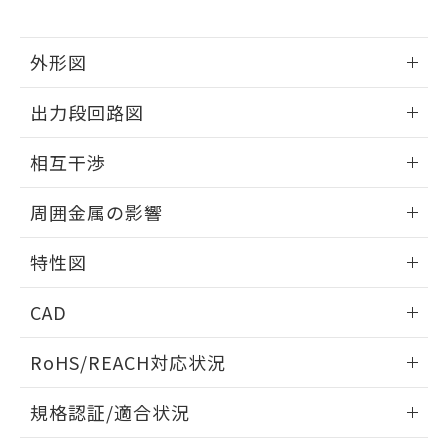
下記の非含有証明書をダウンロードするこ
品・サービスに関するお客様との取
とができます。
合意する
キャンセル
引・商談に必要な範囲で利用すること
をご了承ください。
外形図
EU RoHS指令（10物質）の非含有証明書
※当社の共同利用者とは、
"個人情報
51物質の非含有証明書（当社基準）
情報更新：2026/05/21
の共同利用に関して"
の「1.共同利
出力段回路図
※本証明書は発行日時点で非含有を証明す
用者の範囲」に記載されている法人を
るもので、過去に遡って非含有を証明する
指します。
外形図
情報更新：2026/05/21
ものではありません。
相互干渉
また、RoHS指令のフタル酸エステル類４
出力段回路図
物質の対応では、対応完了までの期間は出
情報更新：2026/05/21
周囲金属の影響
荷製品に未対応品が混在することから備考
欄に対応日を記載しておりました。
相互干渉
情報更新：2026/05/21
特性図
既に当社にて対応品への在庫切替を完了
していることから、特段のことがない限
周囲金属の影響
情報更新：2026/05/21
り、2022年1月12日より割愛しておりま
CAD
す。
検出物体の大きさと材質による影響
ログイン/会員登録いただくと、CADデータをダウンロー
RoHS/REACH対応状況
ドすることができます。
情報更新：2026/7/29
A: 110mm以上、B: 100mm以上
規格認証/適合状況
タイムチャート
ログイン/会員登録
EU RoHS
注意事項・凡例