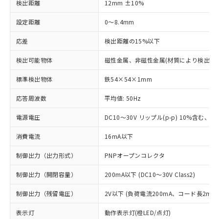
検出距離
12mm ±10%
設定距離
0～8.4mm
応差
検出距離の15%以下
検出可能物体
磁性金属、非磁性金属(材質により検出距
標準検出物体
鉄54×54×1mm
応答周波数
平均値: 50Hz
電源電圧
DC10～30V リップル(p-p) 10%含む、Cla
消費電流
16mA以下
制御出力（出力形式）
PNPオープンコレクタ
制御出力（開閉容量）
200mA以下 (DC10～30V Class2)
制御出力（残留電圧）
2V以下 (負荷電流200mA、コード長2m時
表示灯
動作表示灯(橙LED/点灯)