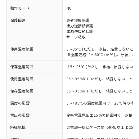
動作モード
NO
※1 対応状況
保護回路
負荷短絡保護
対応済み：EU RoHS指令（10物質）の
出力逆接続保護
電源逆接続保護
非含有に対応した製品が提供可能な商品で
サージ吸収
す。
対応予定：EU RoHS指令（10物質）の非含
使用温度範囲
0～85℃ (ただし、氷結、結露しないこと)
ご利用条件
有に対応した製品に切り替える予定のある
UL温度定格: 0～60℃ (ただし、氷結、結
商品です。
対応予定なし：EU RoHS指令（10物質）の
保存温度範囲
-15～85℃ (ただし、氷結、結露しないこ
以下の条件をお読みいただき、同意のうえ
非含有に非対応の商品で、対応品を出す予
ご利用ください。
定はありません。
使用湿度範囲
35～95%RH (ただし、結露しないこと)
調査・確認中：EU RoHS指令（10物質）の
本サービスは、当社制御機器事業取扱
※1 中国RoHS○×表
非含有の対応状況を調査中または確認中の
保存湿度範囲
35～95%RH (ただし、結露しないこと)
商品の当社在庫状況および標準価格
商品です。
(税抜)を提供させていただくもので
「○」：最大均質材料含有率が中国RoHSの
温度の影響
0～+85℃の温度範囲内で、23℃時の検出
非該当品：ライセンス料など無形物で、有
す。
基準値以下であることを示します。
害物質有無と関係のない商品です。
当社制御機器事業取扱商品の中には、
電圧の影響
定格電源電圧±15%の範囲内で、定格電源
「×」：最大均質材料含有率が中国RoHSの
仕入先様の事情により、非含有部品として
本サービスの対象外となる商品もある
基準値を超えていることを示します。
いたものが、含有品と判明した場合などや
当社は、これら貴社製品のうち、外国
ことをご了承ください。
絶縁抵抗
充電部一括とケース間: 50MΩ以上(DC500
「－」：未確認です。当社販売部門へお問
むを得ず変更することがあります。
為替および外国貿易法に定める商品
在庫状況および標準価格照会結果は、
い合わせください。
（以下｢規制貨物等」という）を輸出