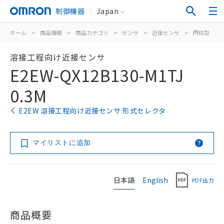
制御機器
Japan
ホーム
>
商品情報
>
商品カテゴリ
>
センサ
>
近接センサ
>
円柱型
>
溶接工程向け近接センサ
E2EW-QX12B130-M1TJ
0.3M
E2EW 溶接工程向け近接センサ 形式セレクタ
マイリストに追加
日本語
English
PDF出力
商品概要