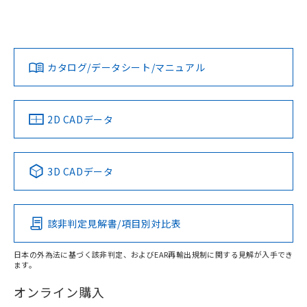
E2EW-QX12B130-M1TJ 0.3Mについての規格認証/適合状況
については、「カスタマーサポートセンタ お客様相談室」ま
鉄材
たは貴社担当オムロン営業員または販売店にお問い合わせく
L: 0mm以上、φd: 30mm以上、D: 0mm以上、m: 48mm以
対応状況
対応予定月
※1
※2
ださい。
上、n: 100mm以上
ダウンロードデータをご利用いただく前に、以下を必ずお読
アルミ材
みください。
カタログ/データシート/マニュアル
対応済み
L: 16mm以上、φd: 120mm以上、D: 16mm以上、m:
ソフトウェアの使用条件
お問い合わせ
48mm以上、n: 120mm以上
金属埋め込み
中国 RoHS
注意事項・凡例
2D CADデータ
中国 RoHS表
※1 ※2
検出領域
3D CADデータ
Pb
Hg
Cd
Cr(VI)
鉄材
l: 0mm以上、φd: 30mm以上、D: 0mm以上、m: 48mm以
該非判定見解書/項目別対比表
X
O
O
O
上、n: 100mm以上
アルミ材
日本の外為法に基づく該非判定、およびEAR再輸出規制に関する見解が入手でき
l: 16mm以上、φd: 120mm以上、D: 16mm以上、m: 48mm
ます。
"対応済み"や非含有の記載がされた商品であっても、流通
以上、n: 120mm以上
在庫等で未対応品が混在する可能性があります。
オンライン購入
非含有品が必要な際は、弊社営業部門もしくは販売店へお