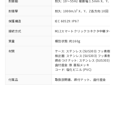
耐振動
耐久: 10～55Hz 複振幅 1.5mm X、Y、Z
記
タに基づき作成されるものであり、閲
説明
鉛(Pb) 1000ppm以下、 水銀(Hg) 1000ppm以下、 カド
*中国RoHS10物質の基準値 (GB/T26572)：
国政府の輸出許可(または役務取引許
号
覧された時点での実際の在庫および標
ミウム(Cd) 100ppm以下、
Pb(鉛) :1000ppm、 Hg(水銀) : 1000ppm、 Cd(カドミウ
可)を取得するなどの必要な手続きを
六価クロム(Cr(Ⅵ)) 1000ppm以下、ポリ臭化ビフェニル
2
耐衝撃
耐久: 1000m/s
X、Y、Z各方向 10回
ム) : 100ppm、
準価格とは異なる場合があることをご
類(PBB) 1000ppm以下、ポリ臭化ジフェニルエーテル類
Cr(Ⅵ)(六価クロム) : 1000ppm、 PBBs(ポリ臭化ビフェ
とります。
了承ください。
(PBDE) 1000ppm以下、フタル酸ビス(2-エチルヘキシ
○
一定数以上の在庫あり
ニル類) : 1000ppm、 PBDEs(ポリ臭化ジフェニルエーテ
保護構造
IEC 60529: IP67
当社は規制貨物を破棄する場合は、完
ル) (DEHP)(別名：DOP) 1000ppm以下、フタル酸ブチ
正式な納期状況および標準価格はお客
ル類) : 1000ppm、
ルベンジル（BBP） 1000ppm以下、フタル酸ジブチル
全に破砕するなど、違法に輸出されな
DBP(フタル酸ジブチル) : 1000ppm、 DIBP(フタル酸ジ
様のお取引先、またはお客様担当のオ
（DBP） 1000ppm以下、フタル酸ジイソブチル
イソブチル) : 1000ppm、 BBP(フタル酸ブチルベンジ
接続方式
M12スマートクリックコネクタ中継タイプ (
△
一定数には満たないが在庫あり
いよう必要な手段を講じます。
ムロン制御機器販売店・当社販売員に
(DIBP) 1000ppm以下
ル) : 1000ppm、
当社は貴社製品を、核兵器、ミサイ
但し、RoHS指令で産業用監視および制御機器に対する
DEHP(フタル酸ビス(2-エチルヘキシル)) : 1000ppm
ご相談ください。
質量
梱包状態: 約160g
適用除外項目は除く。
ル、化学兵器、生物兵器またはその他
－
在庫なし(最新の在庫状況につ
オムロン制御機器販売店や当社販売拠
フタル酸エステル類の４物質については閾値を超える意
武器並びにこれらの製造装置等に一切
いては、お客様のお取引先、ま
図的な使用がないことを確認しています。
点は「
販売ネットワーク
」をご確認
材質
ケース: ステンレス (SUS303) フッ素樹
※2 環境保護使用期限
使用いたしません。
たはお客様担当のオムロン制御
ください。
検出面: ステンレス (SUS303) フッ素
当社は、貴社製品を第三者に販売する
機器販売店・当社販売員にご確
締めつけナット: ステンレス (SUS303)
在庫状況および標準価格結果を当社の
※2 対応予定月
「ｅ」：有害物質（10物質）のすべてが基
場合は、上記1、2および3の内容を当
歯付座金: 鉄 亜鉛メッキ
認ください)
事前の承諾なく第三者に漏洩または開
準値以下であることを示します。
コード: 塩化ビニル (PVC)
該第三者に通知します。また当社は、
示しないようお願いします。
部品在庫の切り替え状況などにより、予定
「10」：通常の使用状況下において有害物
販売先および販売に係わる関係者が違
マイパーツ機能（部品リスト作成サー
空
受注生産機種、また在庫状況の
付属品
取扱説明書、締付ナット、歯付座金
月が前後することがあります。
質が外部に漏えいし、環境に深刻な影響を
法に輸出するおそれがある場合は、取
ビス）をご利用いただくには、I-Web
白
情報を公開していない機種
及ぼさない年数を意味します。
り引きをいたしません。
メンバーズにご登録されている必要が
「－」：未確認です。当社販売部門へお問
あります。
い合わせください。
お客様が当ウェブサイト上で当社にご
※3 非含有証明書ダウンロード
登録された部品リストについて、当社
および当社の共同利用者が、当社の製
下記の非含有証明書をダウンロードするこ
品・サービスに関するお客様との取