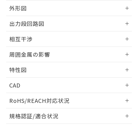
とができます。
合意する
キャンセル
引・商談に必要な範囲で利用すること
外形図
をご了承ください。
EU RoHS指令（10物質）の非含有証明書
※当社の共同利用者とは、
"個人情報
情報更新：2026/05/21
出力段回路図
51物質の非含有証明書（当社基準）
の共同利用に関して"
の「1.共同利
※本証明書は発行日時点で非含有を証明す
用者の範囲」に記載されている法人を
外形図
情報更新：2026/05/21
るもので、過去に遡って非含有を証明する
相互干渉
指します。
ものではありません。
出力段回路図
また、RoHS指令のフタル酸エステル類４
情報更新：2026/05/21
周囲金属の影響
物質の対応では、対応完了までの期間は出
荷製品に未対応品が混在することから備考
相互干渉
情報更新：2026/05/21
欄に対応日を記載しておりました。
特性図
既に当社にて対応品への在庫切替を完了
周囲金属の影響
情報更新：2026/05/21
していることから、特段のことがない限
CAD
り、2022年1月12日より割愛しておりま
す。
検出物体の大きさと材質による影響
ログイン/会員登録いただくと、CADデータをダウンロー
RoHS/REACH対応状況
ドすることができます。
情報更新：2026/7/29
A: 110mm以上、B: 100mm以上
規格認証/適合状況
ログイン/会員登録
EU RoHS
注意事項・凡例
UL認証
CSA認証
CEマーキング
鉄材