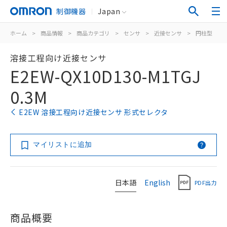
制御機器
Japan
ホーム
>
商品情報
>
商品カテゴリ
>
センサ
>
近接センサ
>
円柱型
>
溶接工程向け近接センサ
E2EW-QX10D130-M1TGJ
0.3M
E2EW 溶接工程向け近接センサ 形式セレクタ
マイリストに追加
日本語
English
PDF出力
商品概要