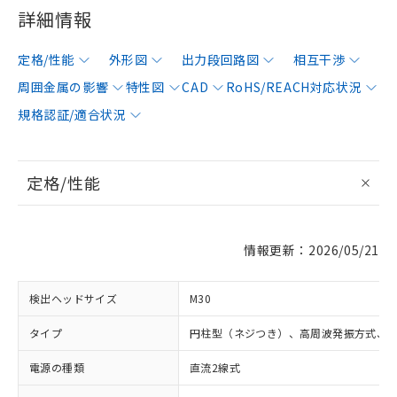
詳細情報
定格/性能
外形図
出力段回路図
相互干渉
周囲金属の影響
特性図
CAD
RoHS/REACH対応状況
規格認証/適合状況
定格/性能
情報更新：2026/05/21
検出ヘッドサイズ
M30
タイプ
円柱型（ネジつき）、高周波発振方式、
電源の種類
直流2線式