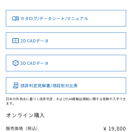
L: 0mm以上、φd: 30mm以上、D: 0mm以上、m: 40mm以
Yes
Yes
Yes
対応状況
対応予定月
※1
※2
上、n: 100mm以上
ダウンロードデータをご利用いただく前に、以下を必ずお読
タイムチャート
アルミ材
みください。
カタログ/データシート/マニュアル
対応済み
L: 16mm以上、φd: 120mm以上、D: 16mm以上、m:
ソフトウェアの使用条件
40mm以上、n: 120mm以上
LR型式承認
DNV型式承認
BV型式承認
KR型式承
（イギリス
（ノルウェー
（フランス
（韓国
金属埋め込み
船舶規格）
船舶規格）
船舶規格）
船舶規格
中国 RoHS
注意事項・凡例
2D CADデータ
No
No
No
No
検出領域
中国 RoHS表
※1 ※2
3D CADデータ
この製品の規格認証/適合状況ページへ
Pb
Hg
Cd
Cr(VI)
その他の認証はこちらのページからご検索ください
鉄材
l: 0mm以上、φd: 30mm以上、D: 0mm以上、m: 40mm以
該非判定見解書/項目別対比表
X
O
O
O
上、n: 100mm以上
アルミ材
日本の外為法に基づく該非判定、およびEAR再輸出規制に関する見解が入手でき
l: 16mm以上、φd: 120mm以上、D: 16mm以上、m: 40mm
ます。
"対応済み"や非含有の記載がされた商品であっても、流通
以上、n: 120mm以上
在庫等で未対応品が混在する可能性があります。
オンライン購入
非含有品が必要な際は、弊社営業部門もしくは販売店へお
問い合わせください。
¥ 19,800
販売価格（税込）