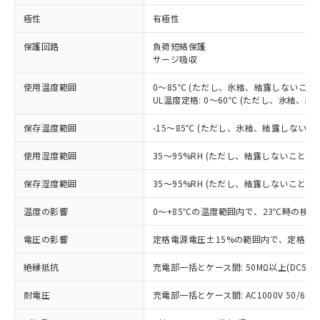
※1 対応状況
極性
有極性
対応済み：EU RoHS指令（10物質）の
保護回路
負荷短絡保護
サージ吸収
非含有に対応した製品が提供可能な商品で
す。
使用温度範囲
0～85℃ (ただし、氷結、結露しないこと)
対応予定：EU RoHS指令（10物質）の非含
UL温度定格: 0～60℃ (ただし、氷結、結
ご利用条件
有に対応した製品に切り替える予定のある
商品です。
保存温度範囲
-15～85℃ (ただし、氷結、結露しないこ
対応予定なし：EU RoHS指令（10物質）の
以下の条件をお読みいただき、同意のうえ
非含有に非対応の商品で、対応品を出す予
使用湿度範囲
35～95%RH (ただし、結露しないこと)
ご利用ください。
定はありません。
調査・確認中：EU RoHS指令（10物質）の
保存湿度範囲
35～95%RH (ただし、結露しないこと)
本サービスは、当社制御機器事業取扱
※1 中国RoHS○×表
非含有の対応状況を調査中または確認中の
商品の当社在庫状況および標準価格
商品です。
温度の影響
0～+85℃の温度範囲内で、23℃時の検出
(税抜)を提供させていただくもので
「○」：最大均質材料含有率が中国RoHSの
非該当品：ライセンス料など無形物で、有
す。
基準値以下であることを示します。
電圧の影響
定格電源電圧±15%の範囲内で、定格電源
害物質有無と関係のない商品です。
当社制御機器事業取扱商品の中には、
「×」：最大均質材料含有率が中国RoHSの
仕入先様の事情により、非含有部品として
本サービスの対象外となる商品もある
絶縁抵抗
充電部一括とケース間: 50MΩ以上(DC500
基準値を超えていることを示します。
いたものが、含有品と判明した場合などや
当社は、これら貴社製品のうち、外国
ことをご了承ください。
「－」：未確認です。当社販売部門へお問
むを得ず変更することがあります。
為替および外国貿易法に定める商品
在庫状況および標準価格照会結果は、
耐電圧
充電部一括とケース間: AC1000V 50/60Hz
い合わせください。
（以下｢規制貨物等」という）を輸出
記載している更新日時点での社内デー
*EU RoHS指令（10物質）：
または国外への提供する場合は、日本