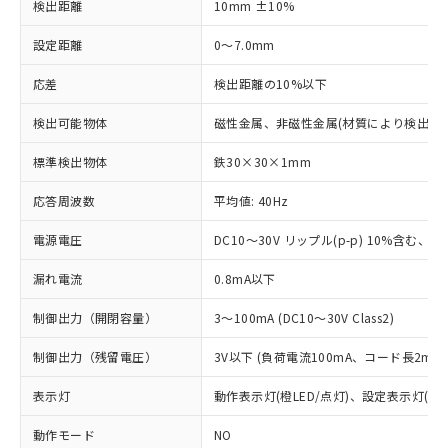
検出距離
10mm ±10%
設定距離
0～7.0mm
応差
検出距離の10%以下
検出可能物体
磁性金属、非磁性金属(材質により検出距
標準検出物体
鉄30×30×1mm
応答周波数
平均値: 40Hz
電源電圧
DC10～30V リップル(p-p) 10%含む、Cla
漏れ電流
0.8mA以下
制御出力（開閉容量）
3～100mA (DC10～30V Class2)
制御出力（残留電圧）
3V以下 (負荷電流100mA、コード長2m時
表示灯
動作表示灯(橙LED/点灯)、設定表示灯(緑L
動作モード
NO