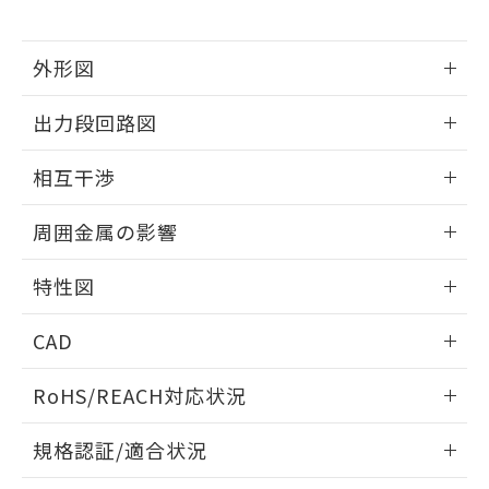
下記の非含有証明書をダウンロードするこ
品・サービスに関するお客様との取
とができます。
合意する
キャンセル
引・商談に必要な範囲で利用すること
をご了承ください。
外形図
EU RoHS指令（10物質）の非含有証明書
※当社の共同利用者とは、
"個人情報
51物質の非含有証明書（当社基準）
情報更新：2026/05/21
の共同利用に関して"
の「1.共同利
出力段回路図
※本証明書は発行日時点で非含有を証明す
用者の範囲」に記載されている法人を
るもので、過去に遡って非含有を証明する
指します。
外形図
情報更新：2026/05/21
ものではありません。
相互干渉
また、RoHS指令のフタル酸エステル類４
出力段回路図
物質の対応では、対応完了までの期間は出
情報更新：2026/05/21
周囲金属の影響
荷製品に未対応品が混在することから備考
欄に対応日を記載しておりました。
相互干渉
情報更新：2026/05/21
特性図
既に当社にて対応品への在庫切替を完了
していることから、特段のことがない限
周囲金属の影響
情報更新：2026/05/21
り、2022年1月12日より割愛しておりま
CAD
す。
検出物体の大きさと材質による影響
ログイン/会員登録いただくと、CADデータをダウンロー
RoHS/REACH対応状況
ドすることができます。
情報更新：2026/7/29
A: 80mm以上、B: 60mm以上
規格認証/適合状況
タイムチャート
ログイン/会員登録
EU RoHS
注意事項・凡例