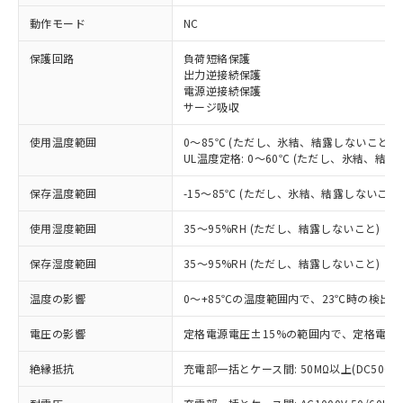
動作モード
NC
※1 対応状況
保護回路
負荷短絡保護
対応済み：EU RoHS指令（10物質）の
出力逆接続保護
電源逆接続保護
非含有に対応した製品が提供可能な商品で
サージ吸収
す。
対応予定：EU RoHS指令（10物質）の非含
使用温度範囲
0～85℃ (ただし、氷結、結露しないこと)
ご利用条件
有に対応した製品に切り替える予定のある
UL温度定格: 0～60℃ (ただし、氷結、結露
商品です。
対応予定なし：EU RoHS指令（10物質）の
保存温度範囲
-15～85℃ (ただし、氷結、結露しないこと
以下の条件をお読みいただき、同意のうえ
非含有に非対応の商品で、対応品を出す予
ご利用ください。
定はありません。
使用湿度範囲
35～95%RH (ただし、結露しないこと)
調査・確認中：EU RoHS指令（10物質）の
本サービスは、当社制御機器事業取扱
※1 中国RoHS○×表
非含有の対応状況を調査中または確認中の
保存湿度範囲
35～95%RH (ただし、結露しないこと)
商品の当社在庫状況および標準価格
商品です。
(税抜)を提供させていただくもので
「○」：最大均質材料含有率が中国RoHSの
温度の影響
0～+85℃の温度範囲内で、23℃時の検出距
非該当品：ライセンス料など無形物で、有
す。
基準値以下であることを示します。
害物質有無と関係のない商品です。
当社制御機器事業取扱商品の中には、
電圧の影響
定格電源電圧±15%の範囲内で、定格電源電
「×」：最大均質材料含有率が中国RoHSの
仕入先様の事情により、非含有部品として
本サービスの対象外となる商品もある
基準値を超えていることを示します。
いたものが、含有品と判明した場合などや
当社は、これら貴社製品のうち、外国
ことをご了承ください。
絶縁抵抗
充電部一括とケース間: 50MΩ以上(DC500V
「－」：未確認です。当社販売部門へお問
むを得ず変更することがあります。
為替および外国貿易法に定める商品
在庫状況および標準価格照会結果は、
い合わせください。
（以下｢規制貨物等」という）を輸出