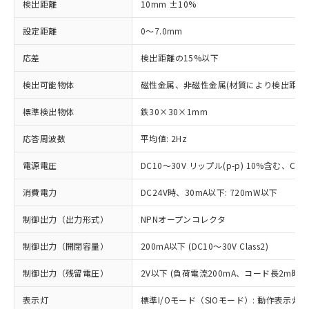
検出距離
10mm ±10%
設定距離
0～7.0mm
応差
検出距離の15%以下
検出可能物体
磁性金属、非磁性金属(材質により検出距離
標準検出物体
鉄30×30×1mm
応答周波数
平均値: 2Hz
電源電圧
DC10～30V リップル(p-p) 10%含む、Clas
消費電力
DC24V時、30mA以下: 720mW以下
制御出力（出力形式）
NPNオープンコレクタ
制御出力（開閉容量）
200mA以下 (DC10～30V Class2)
制御出力（残留電圧）
2V以下 (負荷電流200mA、コード長2m時)
表示灯
標準I/Oモード（SIOモード）: 動作表示灯(橙