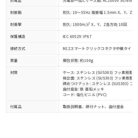
耐電圧
充電部一括とケース間: AC1000V 50/60Hz 
記載している更新日時点での社内デー
*EU RoHS指令（10物質）：
または国外への提供する場合は、日本
記
タに基づき作成されるものであり、閲
説明
鉛(Pb) 1000ppm以下、 水銀(Hg) 1000ppm以下、 カド
*中国RoHS10物質の基準値 (GB/T26572)：
国政府の輸出許可(または役務取引許
耐振動
耐久: 10～55Hz 複振幅 1.5mm X、Y、Z各
号
覧された時点での実際の在庫および標
ミウム(Cd) 100ppm以下、
Pb(鉛) :1000ppm、 Hg(水銀) : 1000ppm、 Cd(カドミウ
可)を取得するなどの必要な手続きを
六価クロム(Cr(Ⅵ)) 1000ppm以下、ポリ臭化ビフェニル
ム) : 100ppm、
準価格とは異なる場合があることをご
類(PBB) 1000ppm以下、ポリ臭化ジフェニルエーテル類
Cr(Ⅵ)(六価クロム) : 1000ppm、 PBBs(ポリ臭化ビフェ
2
耐衝撃
耐久: 1000m/s
X、Y、Z各方向 10回
とります。
了承ください。
(PBDE) 1000ppm以下、フタル酸ビス(2-エチルヘキシ
○
一定数以上の在庫あり
ニル類) : 1000ppm、 PBDEs(ポリ臭化ジフェニルエーテ
当社は規制貨物を破棄する場合は、完
ル) (DEHP)(別名：DOP) 1000ppm以下、フタル酸ブチ
正式な納期状況および標準価格はお客
ル類) : 1000ppm、
保護構造
IEC 60529: IP67
ルベンジル（BBP） 1000ppm以下、フタル酸ジブチル
全に破砕するなど、違法に輸出されな
DBP(フタル酸ジブチル) : 1000ppm、 DIBP(フタル酸ジ
様のお取引先、またはお客様担当のオ
（DBP） 1000ppm以下、フタル酸ジイソブチル
イソブチル) : 1000ppm、 BBP(フタル酸ブチルベンジ
△
一定数には満たないが在庫あり
いよう必要な手段を講じます。
ムロン制御機器販売店・当社販売員に
(DIBP) 1000ppm以下
ル) : 1000ppm、
接続方式
M12スマートクリックコネクタ中継タイプ (0
当社は貴社製品を、核兵器、ミサイ
但し、RoHS指令で産業用監視および制御機器に対する
DEHP(フタル酸ビス(2-エチルヘキシル)) : 1000ppm
ご相談ください。
適用除外項目は除く。
ル、化学兵器、生物兵器またはその他
－
在庫なし(最新の在庫状況につ
オムロン制御機器販売店や当社販売拠
フタル酸エステル類の４物質については閾値を超える意
質量
梱包状態: 約100g
武器並びにこれらの製造装置等に一切
いては、お客様のお取引先、ま
図的な使用がないことを確認しています。
点は「
販売ネットワーク
」をご確認
※2 環境保護使用期限
使用いたしません。
たはお客様担当のオムロン制御
ください。
材質
ケース: ステンレス (SUS303) フッ素樹脂
当社は、貴社製品を第三者に販売する
機器販売店・当社販売員にご確
検出面: ステンレス (SUS303) フッ素樹脂
在庫状況および標準価格結果を当社の
※2 対応予定月
「ｅ」：有害物質（10物質）のすべてが基
場合は、上記1、2および3の内容を当
締めつけナット: ステンレス (SUS303) 
認ください)
事前の承諾なく第三者に漏洩または開
準値以下であることを示します。
歯付座金: 鉄 亜鉛メッキ
該第三者に通知します。また当社は、
示しないようお願いします。
コード: 塩化ビニル (PVC)
部品在庫の切り替え状況などにより、予定
「10」：通常の使用状況下において有害物
販売先および販売に係わる関係者が違
マイパーツ機能（部品リスト作成サー
空
受注生産機種、また在庫状況の
月が前後することがあります。
質が外部に漏えいし、環境に深刻な影響を
法に輸出するおそれがある場合は、取
ビス）をご利用いただくには、I-Web
白
情報を公開していない機種
付属品
取扱説明書、締付ナット、歯付座金
及ぼさない年数を意味します。
り引きをいたしません。
メンバーズにご登録されている必要が
「－」：未確認です。当社販売部門へお問
あります。
い合わせください。
お客様が当ウェブサイト上で当社にご
※3 非含有証明書ダウンロード
登録された部品リストについて、当社
および当社の共同利用者が、当社の製