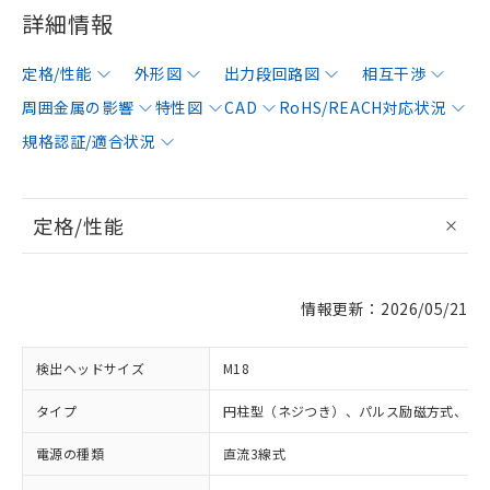
詳細情報
定格/性能
外形図
出力段回路図
相互干渉
周囲金属の影響
特性図
CAD
RoHS/REACH対応状況
規格認証/適合状況
定格/性能
情報更新：2026/05/21
検出ヘッドサイズ
M18
タイプ
円柱型（ネジつき）、パルス励磁方式、シ
電源の種類
直流3線式