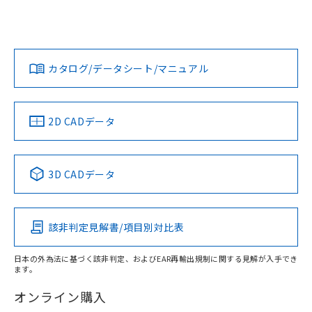
UL認証
CSA認証
CEマーキング
鉄材
L: 2mm以上、φd: 54mm以上、D: 2mm以上、m: 30mm以
Yes
Yes
Yes
対応状況
対応予定月
※1
※2
上、n: 54mm以上
ダウンロードデータをご利用いただく前に、以下を必ずお読
アルミ材
みください。
カタログ/データシート/マニュアル
対応済み
L: 12mm以上、φd: 80mm以上、D: 12mm以上、m: 30mm
ソフトウェアの使用条件
以上、n: 80mm以上
LR型式承認
DNV型式承認
BV型式承認
KR型式承
（イギリス
（ノルウェー
（フランス
（韓国
金属埋め込み
船舶規格）
船舶規格）
船舶規格）
船舶規格
中国 RoHS
注意事項・凡例
2D CADデータ
No
No
No
No
検出領域
中国 RoHS表
※1 ※2
3D CADデータ
この製品の規格認証/適合状況ページへ
Pb
Hg
Cd
Cr(VI)
その他の認証はこちらのページからご検索ください
鉄材
l: 0mm以上、φd: 18mm以上、D: 0mm以上、m: 30mm以
該非判定見解書/項目別対比表
X
O
O
O
上、n: 54mm以上
アルミ材
日本の外為法に基づく該非判定、およびEAR再輸出規制に関する見解が入手でき
l: 12mm以上、φd: 80mm以上、D: 12mm以上、m: 30mm
ます。
"対応済み"や非含有の記載がされた商品であっても、流通
以上、n: 80mm以上
在庫等で未対応品が混在する可能性があります。
オンライン購入
非含有品が必要な際は、弊社営業部門もしくは販売店へお