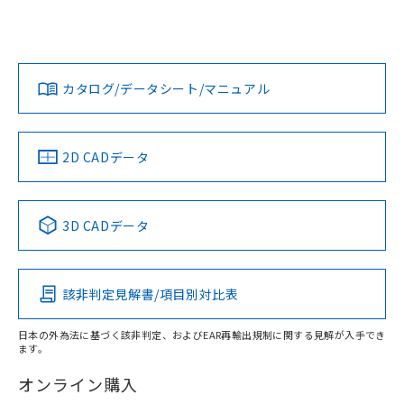
UL認証
CSA認証
CEマーキング
鉄材
L: 2mm以上、φd: 54mm以上、D: 2mm以上、m: 30mm以
Yes
Yes
Yes
対応状況
対応予定月
※1
※2
上、n: 54mm以上
ダウンロードデータをご利用いただく前に、以下を必ずお読
アルミ材
みください。
カタログ/データシート/マニュアル
対応済み
L: 12mm以上、φd: 80mm以上、D: 12mm以上、m: 30mm
ソフトウェアの使用条件
以上、n: 80mm以上
LR型式承認
DNV型式承認
BV型式承認
KR型式承
（イギリス
（ノルウェー
（フランス
（韓国
金属埋め込み
船舶規格）
船舶規格）
船舶規格）
船舶規格
中国 RoHS
注意事項・凡例
2D CADデータ
No
No
No
No
検出領域
中国 RoHS表
※1 ※2
3D CADデータ
この製品の規格認証/適合状況ページへ
Pb
Hg
Cd
Cr(VI)
その他の認証はこちらのページからご検索ください
鉄材
l: 0mm以上、φd: 18mm以上、D: 0mm以上、m: 30mm以
該非判定見解書/項目別対比表
X
O
O
O
上、n: 54mm以上
アルミ材
日本の外為法に基づく該非判定、およびEAR再輸出規制に関する見解が入手でき
l: 12mm以上、φd: 80mm以上、D: 12mm以上、m: 30mm
ます。
"対応済み"や非含有の記載がされた商品であっても、流通
以上、n: 80mm以上
在庫等で未対応品が混在する可能性があります。
オンライン購入
非含有品が必要な際は、弊社営業部門もしくは販売店へお