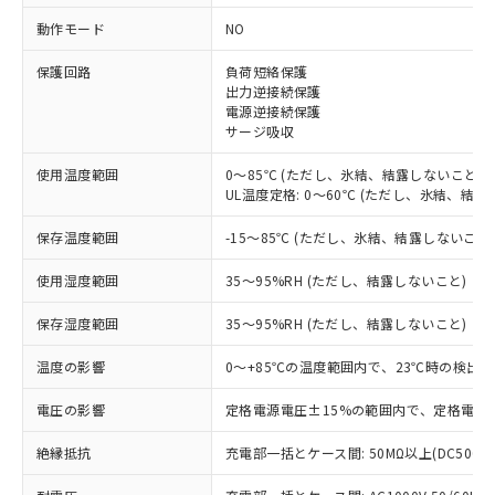
動作モード
NO
※1 対応状況
保護回路
負荷短絡保護
対応済み：EU RoHS指令（10物質）の
出力逆接続保護
電源逆接続保護
非含有に対応した製品が提供可能な商品で
サージ吸収
す。
対応予定：EU RoHS指令（10物質）の非含
使用温度範囲
0～85℃ (ただし、氷結、結露しないこと)
ご利用条件
有に対応した製品に切り替える予定のある
UL温度定格: 0～60℃ (ただし、氷結、結露
商品です。
対応予定なし：EU RoHS指令（10物質）の
保存温度範囲
-15～85℃ (ただし、氷結、結露しないこと
以下の条件をお読みいただき、同意のうえ
非含有に非対応の商品で、対応品を出す予
ご利用ください。
定はありません。
使用湿度範囲
35～95%RH (ただし、結露しないこと)
調査・確認中：EU RoHS指令（10物質）の
本サービスは、当社制御機器事業取扱
※1 中国RoHS○×表
非含有の対応状況を調査中または確認中の
保存湿度範囲
35～95%RH (ただし、結露しないこと)
商品の当社在庫状況および標準価格
商品です。
(税抜)を提供させていただくもので
「○」：最大均質材料含有率が中国RoHSの
温度の影響
0～+85℃の温度範囲内で、23℃時の検出距
非該当品：ライセンス料など無形物で、有
す。
基準値以下であることを示します。
害物質有無と関係のない商品です。
当社制御機器事業取扱商品の中には、
電圧の影響
定格電源電圧±15%の範囲内で、定格電源電
「×」：最大均質材料含有率が中国RoHSの
仕入先様の事情により、非含有部品として
本サービスの対象外となる商品もある
基準値を超えていることを示します。
いたものが、含有品と判明した場合などや
当社は、これら貴社製品のうち、外国
ことをご了承ください。
絶縁抵抗
充電部一括とケース間: 50MΩ以上(DC500V
「－」：未確認です。当社販売部門へお問
むを得ず変更することがあります。
為替および外国貿易法に定める商品
在庫状況および標準価格照会結果は、
い合わせください。
（以下｢規制貨物等」という）を輸出