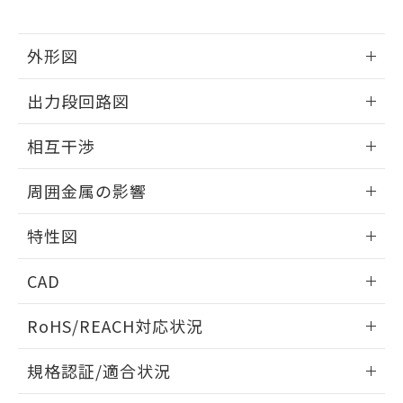
下記の非含有証明書をダウンロードするこ
品・サービスに関するお客様との取
とができます。
合意する
キャンセル
引・商談に必要な範囲で利用すること
をご了承ください。
外形図
EU RoHS指令（10物質）の非含有証明書
※当社の共同利用者とは、
"個人情報
51物質の非含有証明書（当社基準）
情報更新：2026/05/21
の共同利用に関して"
の「1.共同利
出力段回路図
※本証明書は発行日時点で非含有を証明す
用者の範囲」に記載されている法人を
るもので、過去に遡って非含有を証明する
指します。
外形図
情報更新：2026/05/21
ものではありません。
相互干渉
また、RoHS指令のフタル酸エステル類４
出力段回路図
物質の対応では、対応完了までの期間は出
情報更新：2026/05/21
周囲金属の影響
荷製品に未対応品が混在することから備考
欄に対応日を記載しておりました。
相互干渉
情報更新：2026/05/21
特性図
既に当社にて対応品への在庫切替を完了
していることから、特段のことがない限
周囲金属の影響
情報更新：2026/05/21
り、2022年1月12日より割愛しておりま
CAD
す。
検出物体の大きさと材質による影響
ログイン/会員登録いただくと、CADデータをダウンロー
RoHS/REACH対応状況
ドすることができます。
情報更新：2026/7/29
A: 80mm以上、B: 60mm以上
規格認証/適合状況
ログイン/会員登録
EU RoHS
注意事項・凡例
タイムチャート