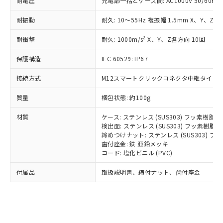
耐電圧
充電部一括とケース間: AC1000V 50/60Hz 
記載している更新日時点での社内デー
*EU RoHS指令（10物質）：
または国外への提供する場合は、日本
記
タに基づき作成されるものであり、閲
説明
鉛(Pb) 1000ppm以下、 水銀(Hg) 1000ppm以下、 カド
*中国RoHS10物質の基準値 (GB/T26572)：
国政府の輸出許可(または役務取引許
耐振動
耐久: 10～55Hz 複振幅 1.5mm X、Y、Z各
号
覧された時点での実際の在庫および標
ミウム(Cd) 100ppm以下、
Pb(鉛) :1000ppm、 Hg(水銀) : 1000ppm、 Cd(カドミウ
可)を取得するなどの必要な手続きを
六価クロム(Cr(Ⅵ)) 1000ppm以下、ポリ臭化ビフェニル
ム) : 100ppm、
準価格とは異なる場合があることをご
類(PBB) 1000ppm以下、ポリ臭化ジフェニルエーテル類
Cr(Ⅵ)(六価クロム) : 1000ppm、 PBBs(ポリ臭化ビフェ
2
耐衝撃
耐久: 1000m/s
X、Y、Z各方向 10回
とります。
了承ください。
(PBDE) 1000ppm以下、フタル酸ビス(2-エチルヘキシ
○
一定数以上の在庫あり
ニル類) : 1000ppm、 PBDEs(ポリ臭化ジフェニルエーテ
当社は規制貨物を破棄する場合は、完
ル) (DEHP)(別名：DOP) 1000ppm以下、フタル酸ブチ
正式な納期状況および標準価格はお客
ル類) : 1000ppm、
保護構造
IEC 60529: IP67
ルベンジル（BBP） 1000ppm以下、フタル酸ジブチル
全に破砕するなど、違法に輸出されな
DBP(フタル酸ジブチル) : 1000ppm、 DIBP(フタル酸ジ
様のお取引先、またはお客様担当のオ
（DBP） 1000ppm以下、フタル酸ジイソブチル
イソブチル) : 1000ppm、 BBP(フタル酸ブチルベンジ
△
一定数には満たないが在庫あり
いよう必要な手段を講じます。
ムロン制御機器販売店・当社販売員に
(DIBP) 1000ppm以下
ル) : 1000ppm、
接続方式
M12スマートクリックコネクタ中継タイプ (0
当社は貴社製品を、核兵器、ミサイ
但し、RoHS指令で産業用監視および制御機器に対する
DEHP(フタル酸ビス(2-エチルヘキシル)) : 1000ppm
ご相談ください。
適用除外項目は除く。
ル、化学兵器、生物兵器またはその他
－
在庫なし(最新の在庫状況につ
オムロン制御機器販売店や当社販売拠
フタル酸エステル類の４物質については閾値を超える意
質量
梱包状態: 約100g
武器並びにこれらの製造装置等に一切
いては、お客様のお取引先、ま
図的な使用がないことを確認しています。
点は「
販売ネットワーク
」をご確認
※2 環境保護使用期限
使用いたしません。
たはお客様担当のオムロン制御
ください。
材質
ケース: ステンレス (SUS303) フッ素樹脂
当社は、貴社製品を第三者に販売する
機器販売店・当社販売員にご確
検出面: ステンレス (SUS303) フッ素樹脂
在庫状況および標準価格結果を当社の
※2 対応予定月
「ｅ」：有害物質（10物質）のすべてが基
場合は、上記1、2および3の内容を当
締めつけナット: ステンレス (SUS303) 
認ください)
事前の承諾なく第三者に漏洩または開
準値以下であることを示します。
歯付座金: 鉄 亜鉛メッキ
該第三者に通知します。また当社は、
示しないようお願いします。
コード: 塩化ビニル (PVC)
部品在庫の切り替え状況などにより、予定
「10」：通常の使用状況下において有害物
販売先および販売に係わる関係者が違
マイパーツ機能（部品リスト作成サー
空
受注生産機種、また在庫状況の
月が前後することがあります。
質が外部に漏えいし、環境に深刻な影響を
法に輸出するおそれがある場合は、取
ビス）をご利用いただくには、I-Web
白
情報を公開していない機種
付属品
取扱説明書、締付ナット、歯付座金
及ぼさない年数を意味します。
り引きをいたしません。
メンバーズにご登録されている必要が
「－」：未確認です。当社販売部門へお問
あります。
い合わせください。
お客様が当ウェブサイト上で当社にご
※3 非含有証明書ダウンロード
登録された部品リストについて、当社
および当社の共同利用者が、当社の製