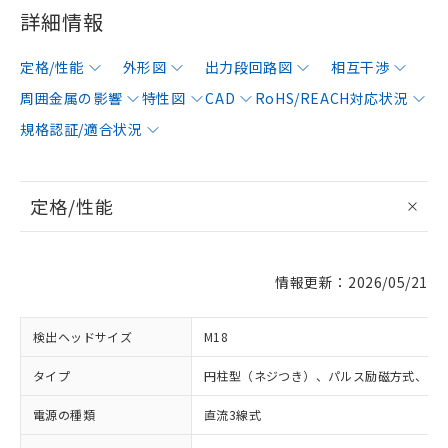
詳細情報
定格/性能
外形図
出力段回路図
相互干渉
周囲金属の影響
特性図
CAD
RoHS/REACH対応状況
規格認証/適合状況
定格/性能
情報更新：2026/05/21
検出ヘッドサイズ
M18
タイプ
円柱型（ネジつき）、パルス励磁方式、シ
電源の種類
直流3線式