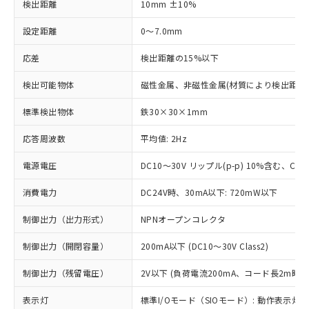
検出距離
10mm ±10%
設定距離
0～7.0mm
応差
検出距離の15%以下
検出可能物体
磁性金属、非磁性金属(材質により検出距離
標準検出物体
鉄30×30×1mm
応答周波数
平均値: 2Hz
電源電圧
DC10～30V リップル(p-p) 10%含む、Clas
消費電力
DC24V時、30mA以下: 720mW以下
制御出力（出力形式）
NPNオープンコレクタ
制御出力（開閉容量）
200mA以下 (DC10～30V Class2)
制御出力（残留電圧）
2V以下 (負荷電流200mA、コード長2m時)
表示灯
標準I/Oモード（SIOモード）: 動作表示灯(橙