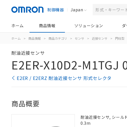
制御機器
Japan
ホーム
商品情報
ソリューション
ダ
ホーム
>
商品情報
>
商品カテゴリ
>
センサ
>
近接センサ
>
円柱型
耐油近接センサ
E2ER-X10D2-M1TGJ 
E2ER / E2ERZ 耐油近接センサ 形式セレクタ
商品概要
耐油近接センサ, シールドタ
0.3m