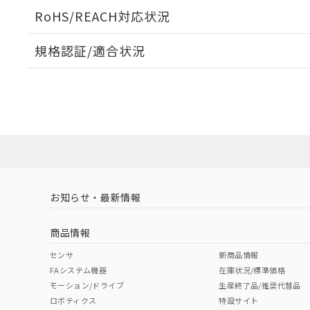
検出物体の大きさと材質による影響
ログイン/会員登録いただくと、CADデータをダウンロ
RoHS/REACH対応状況
規格認証/適合状況
A: 100mm以上、B: 70mm以上
EU RoHS
注意事項・凡例
UL認証
CSA認証
CEマーキング
ダウンロードデータをご利用いただく前に、以下を必ずお読
l: 0mm以上、φd: 30mm以上、D: 0mm以上、m: 40mm以上
No
No
Yes
対応状況
対応予定月
※1
※2
ソフトウェアの使用条件
タイムチャート
対応済み
LR型式承認
DNV型式承認
BV型式承認
KR
（イギリス
（ノルウェー
（フランス
（
お知らせ・最新情報
中国 RoHS
注意事項・凡例
船舶規格）
船舶規格）
船舶規格）
船
商品情報
No
No
No
No
中国 RoHS表
※1 ※2
センサ
新商品情報
FAシステム機器
在庫状況/標準価格
Pb
Hg
Cd
Cr(V
モーション/ドライブ
生産終了品/推奨代替品
ロボティクス
特設サイト