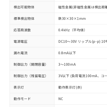
検出可能物体
磁性金属(非磁性金属は検出距
標準検出物体
鉄30×30×1mm
応答周波数
0.4kHz（平均値）
電源電圧
DC10～30V リップル(p-p) 1
漏れ電流
0.8mA以下
制御出力（開閉容量）
3～100mA
※1 対応状況
制御出力（残留電圧）
3V以下 (負荷電流100mA、コ
対応済み：EU
表示灯
動作表示灯(赤)
対応予定：EU R
対応予定なし：EU
動作モード
NC
調査・確認中：EU
ご利用条件
非該当品：ライセ