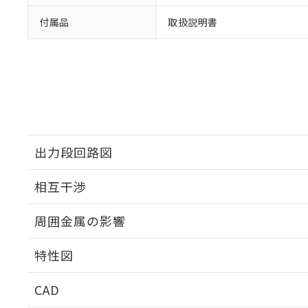
付属品
取扱説明書
出力段回路図
相互干渉
出力段回路図
周囲金属の影響
相互干渉
特性図
周囲金属の影響
CAD