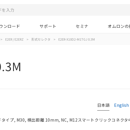
ウンロード
サポート
セミナ
オムロンの
>
E2ER / E2ERZ
>
形式セレクタ
>
E2ER-X10D2-M1TGJ 0.3M
0.3M
日本語
English
イプ, M30, 検出距離 10mm, NC, M12スマートクリックコネク