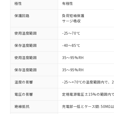
※1 中国RoHS
仕入先様の事情に
極性
有極性
があります。
以下の条件をお読
「○」：最大均質
保護回路
負荷短絡保護
「×」：最大均質
本サービスは
当社は、これ
*EU RoHS指令（10物
サージ吸収
「－」：未確認で
鉛(Pb) 1000ppm以下、
くものです。
う）を輸出ま
記
説明
六価クロム(Cr(Ⅵ)) 1
当社制御機器
などの必要な
フタル酸ビス(2-エチルヘ
号
*中国RoHS10物質の基準値 
使用温度範囲
-25～70℃
ル（DBP） 1000ppm
在庫状況およ
当社は規制貨
Pb(鉛) :1000ppm、 Hg
但し、RoHS指令で産
のであり、閲
ます。
Cr(Ⅵ)(六価クロム) : 
フタル酸エステル類の４
○
一定数以
DBP(フタル酸ジブチル) :
い。
当社は貴社製
保存温度範囲
-40～85℃
DEHP(フタル酸ビス(2-エ
正式な納期状
置等に一切使
当社販売員に
※2 対応予定月
△
一定数に
当社は、貴社
使用湿度範囲
35～95%RH
オムロン制御
また当社は、
※2 環境保護使
在庫状況およ
部品在庫の切り替
たしません。
－
在庫なし
保存湿度範囲
35～95%RH
す。
「ｅ」：有害物質
機器販売
マイパーツ機
「10」：通常の
温度の影響
-25～+70℃の温度範囲内で、
ている必要が
味します。
空
受注生産
お客様が当ウ
※3 非含有証明
「－」：未確認で
白
が、当社の製
電圧の影響
定格電源電圧±15%の範囲内
さい。
下記の非含有証明
※当社の共同
絶縁抵抗
充電部一括とケース間: 50MΩ以
いる法人を指
EU RoHS指令（