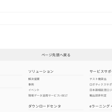
ードすることができます。
情報更新：
ログイン/会員登録
CCC認証
電波法
みください。
、n: 45mm以上
N/A
N/A
非含有証明書
※3
ページ先頭へ戻る
ダウンロードはこちら
型式承認
NK型式承認
ABS型式承認
韓国
（日本
（アメリカ
ソリューション
サービスサポ
舶規格）
船舶規格）
船舶規格）
解決提案
テスト機貸出
事例
ロボティクスサ
No
No
イベント
日本語相談窓口
現場データ活用サービスi-BELT
輸出該非判定
I)
PBBs
PBDEs
DBP
ダウンロードセンタ
eラーニング
この製品の規格認証/適合
その他の認証はこちらのページからご