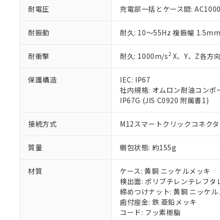
51物質の非含有証
耐電圧
充電部一括とケース間: AC1000V 
※本証明書は発行
また、RoHS指
耐振動
耐久: 10～55Hz 複振幅 1.5m
混在することから
既に当社にて対応
り割愛しておりま
2
耐衝撃
耐久: 1000m/s
X、Y、Z各方向
保護構造
IEC: IP67
社内規格: オムロン耐油コンポ
IP67G (JIS C0920 附属書1)
接続方式
M12スマートクリックコネクタ中
質量
梱包状態: 約155g
材質
ケース: 黄銅 ニッケルメッキ
検出面: ポリブチレンテレフタレー
締めつけナット: 黄銅 ニッケ
歯付座金: 鉄 亜鉛メッキ
コード: フッ素樹脂