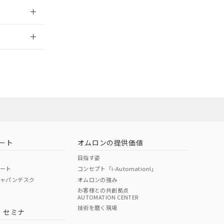
2026/7/29
ート
オムロンの提供価値
目指す姿
ポート
コンセプト「i-Automation!」
ジャパンデスク
オムロンの強み
お客様との共創拠点
AUTOMATION CENTER
DIBP
BBP
DEHP
環境保護
技術を磨く現場
・セミナ
状況ページへ
使用期限
検索ください