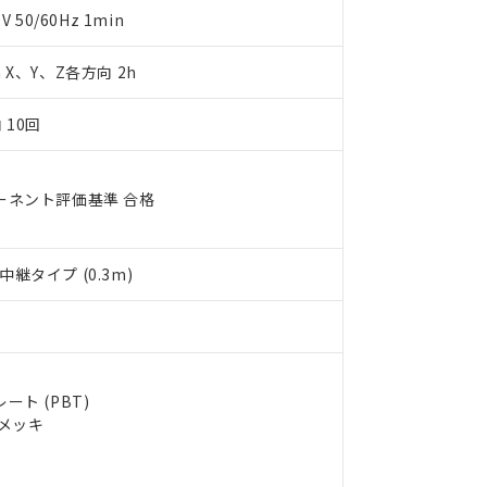
明書（当社基準）
50/60Hz 1min
日時点で非含有を証明するもので、過去に遡って非含有を証明するも
令のフタル酸エステル類４物質の対応では、対応完了までの期間は出
m X、Y、Z各方向 2h
備考欄に対応日を記載しておりました。
品への在庫切替を完了していることから、特段のことがない限り、20
す。
 10回
ーネント評価基準 合格
継タイプ (0.3m)
ト (PBT)
ルメッキ