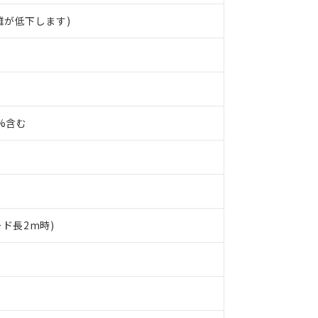
離が低下します)
0%含む
ード長2m時)
 RoHS指令（10物質）の非含有に対応した製品が提供可能な商品です
oHS指令（10物質）の非含有に対応した製品に切り替える予定のある
 RoHS指令（10物質）の非含有に非対応の商品で、対応品を出す予
 RoHS指令（10物質）の非含有の対応状況を調査中または確認中の
ンス料など無形物で、有害物質有無と関係のない商品です。