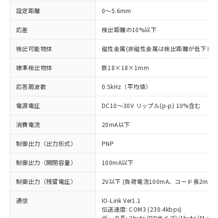
設定距離
0～5.6mm
応差
検出距離の10%以下
検出可能物体
磁性金属(非磁性金属は検出距離が低下しま
標準検出物体
鉄18×18×1mm
応答周波数
0.5kHz（平均値）
電源電圧
DC10～30V リップル(p-p) 10%含む
消費電流
20mA以下
制御出力（出力形式）
PNP
制御出力（開閉容量）
100mA以下
制御出力（残留電圧）
2V以下 (負荷電流100mA、コード長2m時)
通信
IO-Link Ver1.1
伝送速度: COM3 (230.4kbps)
データ長: 2byte (PDサイズ)/1byte (M-sequ