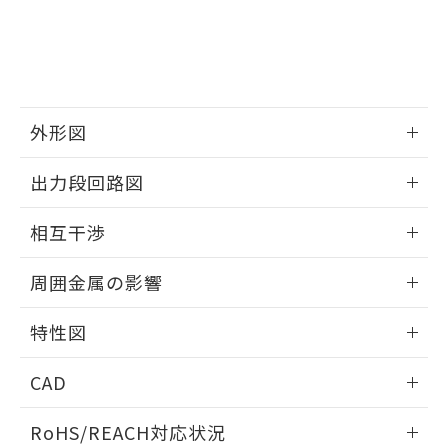
※3 非含有証明書ダウンロード
登録された部品リストについて、当社
および当社の共同利用者が、当社の製
下記の非含有証明書をダウンロードするこ
品・サービスに関するお客様との取
とができます。
合意する
キャンセル
引・商談に必要な範囲で利用すること
をご了承ください。
EU RoHS指令（10物質）の非含有証明書
※当社の共同利用者とは、
"個人情報
51物質の非含有証明書（当社基準）
外形図
の共同利用に関して"
の「1.共同利
※本証明書は発行日時点で非含有を証明す
用者の範囲」に記載されている法人を
情報更新：2024/08/08
るもので、過去に遡って非含有を証明する
指します。
出力段回路図
ものではありません。
また、RoHS指令のフタル酸エステル類４
外形図
情報更新：2024/08/08
相互干渉
物質の対応では、対応完了までの期間は出
荷製品に未対応品が混在することから備考
出力段回路図
情報更新：2024/08/08
欄に対応日を記載しておりました。
周囲金属の影響
既に当社にて対応品への在庫切替を完了
相互干渉
していることから、特段のことがない限
情報更新：2024/08/08
特性図
り、2022年1月12日より割愛しておりま
す。
周囲金属の影響
情報更新：2024/08/08
CAD
検出物体の大きさと材質による影響
ログイン/会員登録いただくと、CADデータをダウンロー
RoHS/REACH対応状況
ドすることができます。
A: 50mm以上、B: 35mm以上