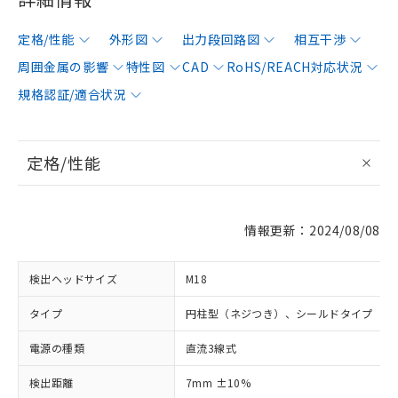
定格/性能
外形図
出力段回路図
相互干渉
周囲金属の影響
特性図
CAD
RoHS/REACH対応状況
規格認証/適合状況
定格/性能
情報更新：2024/08/08
検出ヘッドサイズ
M18
タイプ
円柱型（ネジつき）、シールドタイプ
電源の種類
直流3線式
検出距離
7mm ±10%