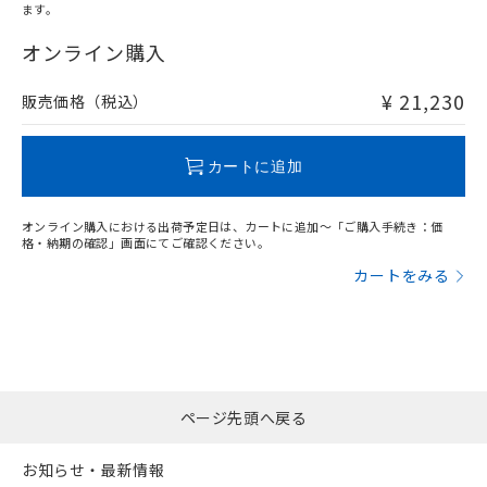
ます。
"対応済み"や非含有の記載がされた商品であっても、流通
在庫等で未対応品が混在する可能性があります。
オンライン購入
非含有品が必要な際は、弊社営業部門もしくは販売店へお
問い合わせください。
¥ 21,230
販売価格（税込）
この製品のRoHS/REACH対応状況ページへ
カートに追加
オンライン購入における出荷予定日は、カートに追加～「ご購入手続き：価
格・納期の確認」画面にてご確認ください。
カートをみる
ページ先頭へ戻る
お知らせ・最新情報