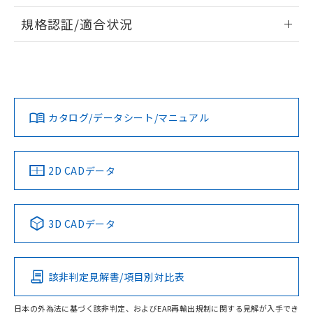
情報更新：2026/7/29
規格認証/適合状況
ログイン/会員登録
EU RoHS
注意事項・凡例
l: 0mm以上、φd: 18mm以上、D: 0mm以上、m: 20mm以
UL認証
CSA認証
CEマーキング
上、n: 27mm以上
No
No
Yes
対応状況
対応予定月
※1
※2
ダウンロードデータをご利用いただく前に、以下を必ずお読
みください。
カタログ/データシート/マニュアル
対応済み
ソフトウェアの使用条件
タイムチャート
LR型式承認
DNV型式承認
BV型式承認
KR型式承
（イギリス
（ノルウェー
（フランス
（韓国
船舶規格）
船舶規格）
船舶規格）
船舶規格
中国 RoHS
注意事項・凡例
2D CADデータ
No
No
No
No
中国 RoHS表
※1 ※2
3D CADデータ
検出領域
この製品の規格認証/適合状況ページへ
Pb
Hg
Cd
Cr(VI)
その他の認証はこちらのページからご検索ください
該非判定見解書/項目別対比表
X
O
O
O
日本の外為法に基づく該非判定、およびEAR再輸出規制に関する見解が入手でき