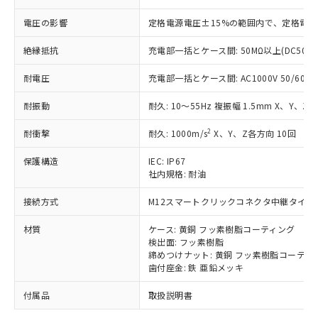
「－」：未確認です。当社販売部門へお問
むを得ず変更することがあります。
為替および外国貿易法に定める商品
在庫状況および標準価格照会結果は、
い合わせください。
（以下｢規制貨物等」という）を輸出
電圧の影響
定格電源電圧±15%の範囲内で、定格電
記載している更新日時点での社内デー
*EU RoHS指令（10物質）：
または国外への提供する場合は、日本
記
タに基づき作成されるものであり、閲
説明
鉛(Pb) 1000ppm以下、 水銀(Hg) 1000ppm以下、 カド
*中国RoHS10物質の基準値 (GB/T26572)：
絶縁抵抗
充電部一括とケース間: 50MΩ以上(DC500
国政府の輸出許可(または役務取引許
号
覧された時点での実際の在庫および標
ミウム(Cd) 100ppm以下、
Pb(鉛) :1000ppm、 Hg(水銀) : 1000ppm、 Cd(カドミウ
可)を取得するなどの必要な手続きを
六価クロム(Cr(Ⅵ)) 1000ppm以下、ポリ臭化ビフェニル
ム) : 100ppm、
準価格とは異なる場合があることをご
類(PBB) 1000ppm以下、ポリ臭化ジフェニルエーテル類
耐電圧
充電部一括とケース間: AC1000V 50/60Hz 
Cr(Ⅵ)(六価クロム) : 1000ppm、 PBBs(ポリ臭化ビフェ
とります。
了承ください。
(PBDE) 1000ppm以下、フタル酸ビス(2-エチルヘキシ
○
一定数以上の在庫あり
ニル類) : 1000ppm、 PBDEs(ポリ臭化ジフェニルエーテ
当社は規制貨物を破棄する場合は、完
ル) (DEHP)(別名：DOP) 1000ppm以下、フタル酸ブチ
正式な納期状況および標準価格はお客
ル類) : 1000ppm、
耐振動
耐久: 10～55Hz 複振幅 1.5mm X、Y、Z各
ルベンジル（BBP） 1000ppm以下、フタル酸ジブチル
全に破砕するなど、違法に輸出されな
DBP(フタル酸ジブチル) : 1000ppm、 DIBP(フタル酸ジ
様のお取引先、またはお客様担当のオ
（DBP） 1000ppm以下、フタル酸ジイソブチル
イソブチル) : 1000ppm、 BBP(フタル酸ブチルベンジ
△
一定数には満たないが在庫あり
いよう必要な手段を講じます。
ムロン制御機器販売店・当社販売員に
(DIBP) 1000ppm以下
2
ル) : 1000ppm、
耐衝撃
耐久: 1000m/s
X、Y、Z各方向 10回
当社は貴社製品を、核兵器、ミサイ
但し、RoHS指令で産業用監視および制御機器に対する
DEHP(フタル酸ビス(2-エチルヘキシル)) : 1000ppm
ご相談ください。
適用除外項目は除く。
ル、化学兵器、生物兵器またはその他
－
在庫なし(最新の在庫状況につ
オムロン制御機器販売店や当社販売拠
保護構造
IEC: IP67
フタル酸エステル類の４物質については閾値を超える意
武器並びにこれらの製造装置等に一切
いては、お客様のお取引先、ま
図的な使用がないことを確認しています。
社内規格: 耐油
点は「
販売ネットワーク
」をご確認
※2 環境保護使用期限
使用いたしません。
たはお客様担当のオムロン制御
ください。
当社は、貴社製品を第三者に販売する
接続方式
M12スマートクリックコネクタ中継タイプ (0
機器販売店・当社販売員にご確
在庫状況および標準価格結果を当社の
※2 対応予定月
「ｅ」：有害物質（10物質）のすべてが基
場合は、上記1、2および3の内容を当
認ください)
事前の承諾なく第三者に漏洩または開
準値以下であることを示します。
材質
ケース: 黄銅 フッ素樹脂コーティング
該第三者に通知します。また当社は、
示しないようお願いします。
検出面: フッ素樹脂
部品在庫の切り替え状況などにより、予定
「10」：通常の使用状況下において有害物
販売先および販売に係わる関係者が違
マイパーツ機能（部品リスト作成サー
空
受注生産機種、また在庫状況の
締めつけナット: 黄銅 フッ素樹脂コーティ
月が前後することがあります。
質が外部に漏えいし、環境に深刻な影響を
法に輸出するおそれがある場合は、取
ビス）をご利用いただくには、I-Web
白
情報を公開していない機種
歯付座金: 鉄 亜鉛メッキ
及ぼさない年数を意味します。
り引きをいたしません。
メンバーズにご登録されている必要が
「－」：未確認です。当社販売部門へお問
あります。
付属品
取扱説明書
い合わせください。
お客様が当ウェブサイト上で当社にご