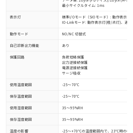
最小サイクルタイム: 1ms
表示灯
標準I/Oモード（SIOモード）: 動作表示灯
※1 対応状況
IO-Linkモード: 動作表示灯(橙/点灯)、通信
動作モード
NO/NC 切替式
対応済み：EU RoHS指令（10物質）の
非含有に対応した製品が提供可能な商品で
自己診断出力機能
あり
す。
対応予定：EU RoHS指令（10物質）の非含
保護回路
負荷短絡保護
ご利用条件
有に対応した製品に切り替える予定のある
出力逆接続保護
商品です。
電源逆接続保護
対応予定なし：EU RoHS指令（10物質）の
サージ吸収
以下の条件をお読みいただき、同意のうえ
非含有に非対応の商品で、対応品を出す予
ご利用ください。
使用温度範囲
-25～70℃
定はありません。
調査・確認中：EU RoHS指令（10物質）の
本サービスは、当社制御機器事業取扱
※1 中国RoHS○×表
保存温度範囲
-25～70℃
非含有の対応状況を調査中または確認中の
商品の当社在庫状況および標準価格
商品です。
(税抜)を提供させていただくもので
使用湿度範囲
35～95%RH
「○」：最大均質材料含有率が中国RoHSの
非該当品：ライセンス料など無形物で、有
す。
基準値以下であることを示します。
害物質有無と関係のない商品です。
当社制御機器事業取扱商品の中には、
保存湿度範囲
35～95%RH
「×」：最大均質材料含有率が中国RoHSの
仕入先様の事情により、非含有部品として
本サービスの対象外となる商品もある
基準値を超えていることを示します。
いたものが、含有品と判明した場合などや
当社は、これら貴社製品のうち、外国
温度の影響
-25～+70℃の温度範囲内で、23℃時の検
ことをご了承ください。