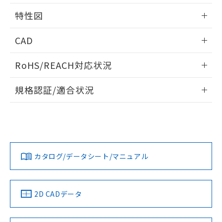
用者の範囲」に記載されている法人を
相互干渉
情報更新：2025/09/04
るもので、過去に遡って非含有を証明する
指します。
特性図
ものではありません。
また、RoHS指令のフタル酸エステル類４
周囲金属の影響
情報更新：2025/09/04
CAD
物質の対応では、対応完了までの期間は出
荷製品に未対応品が混在することから備考
検出物体の大きさと材質による影響
ログイン/会員登録いただくと、CADデータをダウンロー
欄に対応日を記載しておりました。
RoHS/REACH対応状況
ドすることができます。
タイムチャート
既に当社にて対応品への在庫切替を完了
していることから、特段のことがない限
情報更新：2026/7/29
A: 30mm以上、B: 20mm以上
規格認証/適合状況
り、2022年1月12日より割愛しておりま
す。
ログイン/会員登録
EU RoHS
注意事項・凡例
UL認証
CSA認証
CEマーキング
L: 0mm以上、φd: 18mm以上、D: 0mm以上、m: 12mm以
上、n: 18mm以上
Yes
Yes
Yes
金属埋め込み
対応状況
対応予定月
※1
※2
ダウンロードデータをご利用いただく前に、以下を必ずお読
みください。
カタログ/データシート/マニュアル
対応済み
ソフトウェアの使用条件
LR型式承認
DNV型式承認
BV型式承認
KR型式承
（イギリス
（ノルウェー
（フランス
（韓国
船舶規格）
船舶規格）
船舶規格）
船舶規格
中国 RoHS
注意事項・凡例
2D CADデータ
No
No
No
No
l: 2.4mm以上、φd: 18mm以上、D: 2.4mm以上、m: 12mm