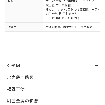
材質
ルベンジル（BBP） 1000ppm以下、フタル酸ジブチル
ケース: 黄銅 フッ素樹脂コーティング
全に破砕するなど、違法に輸出されな
DBP(フタル酸ジブチル) : 1000ppm、 DIBP(フタル酸ジ
様のお取引先、またはお客様担当のオ
（DBP） 1000ppm以下、フタル酸ジイソブチル
イソブチル) : 1000ppm、 BBP(フタル酸ブチルベンジ
検出面: フッ素樹脂
△
一定数には満たないが在庫あり
いよう必要な手段を講じます。
ムロン制御機器販売店・当社販売員に
(DIBP) 1000ppm以下
ル) : 1000ppm、
締めつけナット: 黄銅 フッ素樹脂コーティン
当社は貴社製品を、核兵器、ミサイ
但し、RoHS指令で産業用監視および制御機器に対する
DEHP(フタル酸ビス(2-エチルヘキシル)) : 1000ppm
ご相談ください。
歯付座金: 鉄 亜鉛メッキ
適用除外項目は除く。
ル、化学兵器、生物兵器またはその他
－
在庫なし(最新の在庫状況につ
オムロン制御機器販売店や当社販売拠
コード: 塩化ビニル (PVC)
フタル酸エステル類の４物質については閾値を超える意
武器並びにこれらの製造装置等に一切
いては、お客様のお取引先、ま
図的な使用がないことを確認しています。
点は「
販売ネットワーク
」をご確認
※2 環境保護使用期限
使用いたしません。
たはお客様担当のオムロン制御
付属品
取扱説明書、締付ナット、歯付座金
ください。
当社は、貴社製品を第三者に販売する
機器販売店・当社販売員にご確
在庫状況および標準価格結果を当社の
※2 対応予定月
「ｅ」：有害物質（10物質）のすべてが基
場合は、上記1、2および3の内容を当
認ください)
事前の承諾なく第三者に漏洩または開
準値以下であることを示します。
該第三者に通知します。また当社は、
示しないようお願いします。
部品在庫の切り替え状況などにより、予定
「10」：通常の使用状況下において有害物
販売先および販売に係わる関係者が違
マイパーツ機能（部品リスト作成サー
空
受注生産機種、また在庫状況の
月が前後することがあります。
質が外部に漏えいし、環境に深刻な影響を
法に輸出するおそれがある場合は、取
ビス）をご利用いただくには、I-Web
白
情報を公開していない機種
及ぼさない年数を意味します。
り引きをいたしません。
メンバーズにご登録されている必要が
「－」：未確認です。当社販売部門へお問
あります。
外形図
い合わせください。
お客様が当ウェブサイト上で当社にご
※3 非含有証明書ダウンロード
登録された部品リストについて、当社
情報更新：2025/09/04
出力段回路図
および当社の共同利用者が、当社の製
下記の非含有証明書をダウンロードするこ
品・サービスに関するお客様との取
外形図
とができます。
情報更新：2025/09/04
合意する
キャンセル
引・商談に必要な範囲で利用すること
相互干渉
をご了承ください。
EU RoHS指令（10物質）の非含有証明書
出力段回路図
※当社の共同利用者とは、
"個人情報
情報更新：2025/09/04
51物質の非含有証明書（当社基準）
周囲金属の影響
の共同利用に関して"
の「1.共同利
※本証明書は発行日時点で非含有を証明す