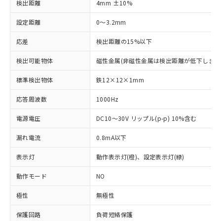
検出距離
4mm ±10%
設定距離
0～3.2mm
応差
検出距離の15%以下
検出可能物体
磁性金属(非磁性金属は検出距離が低下します
標準検出物体
鉄12×12×1mm
応答周波数
1000Hz
電源電圧
DC10～30V リップル(p-p) 10%含む
漏れ電流
0.8mA以下
表示灯
動作表示灯(橙)、設定表示灯(緑)
動作モード
NO
※1 対応状況
極性
無極性
対応済み：EU RoHS指令（10物質）の
保護回路
負荷短絡保護
非含有に対応した製品が提供可能な商品で