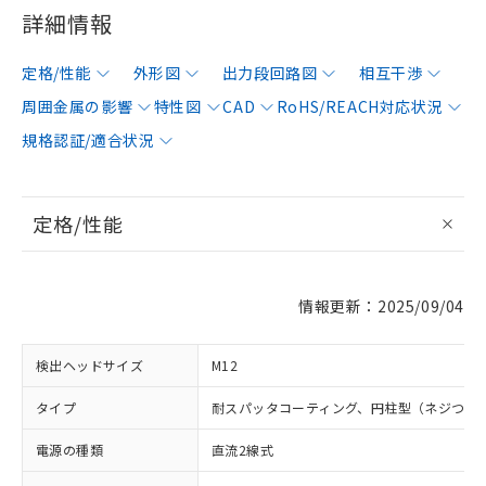
詳細情報
定格/性能
外形図
出力段回路図
相互干渉
周囲金属の影響
特性図
CAD
RoHS/REACH対応状況
規格認証/適合状況
定格/性能
情報更新：2025/09/04
検出ヘッドサイズ
M12
タイプ
耐スパッタコーティング、円柱型（ネジつき
電源の種類
直流2線式