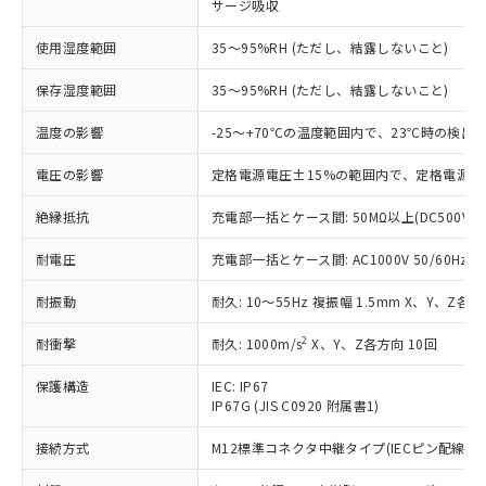
サージ吸収
す。
対応予定：EU RoHS指令（10物質）の非含
使用湿度範囲
ご利用条件
35～95%RH (ただし、結露しないこと)
有に対応した製品に切り替える予定のある
商品です。
保存湿度範囲
35～95%RH (ただし、結露しないこと)
対応予定なし：EU RoHS指令（10物質）の
以下の条件をお読みいただき、同意のうえ
非含有に非対応の商品で、対応品を出す予
温度の影響
-25～+70℃の温度範囲内で、23℃時の検出
ご利用ください。
定はありません。
調査・確認中：EU RoHS指令（10物質）の
電圧の影響
定格電源電圧±15%の範囲内で、定格電源電
本サービスは、当社制御機器事業取扱
※1 中国RoHS○×表
非含有の対応状況を調査中または確認中の
商品の当社在庫状況および標準価格
商品です。
絶縁抵抗
充電部一括とケース間: 50MΩ以上(DC500V
(税抜)を提供させていただくもので
「○」：最大均質材料含有率が中国RoHSの
非該当品：ライセンス料など無形物で、有
す。
基準値以下であることを示します。
耐電圧
充電部一括とケース間: AC1000V 50/60Hz 1m
害物質有無と関係のない商品です。
当社制御機器事業取扱商品の中には、
「×」：最大均質材料含有率が中国RoHSの
仕入先様の事情により、非含有部品として
本サービスの対象外となる商品もある
耐振動
耐久: 10～55Hz 複振幅 1.5mm X、Y、Z各方
基準値を超えていることを示します。
いたものが、含有品と判明した場合などや
当社は、これら貴社製品のうち、外国
ことをご了承ください。
「－」：未確認です。当社販売部門へお問
むを得ず変更することがあります。
為替および外国貿易法に定める商品
在庫状況および標準価格照会結果は、
2
耐衝撃
耐久: 1000m/s
X、Y、Z各方向 10回
い合わせください。
（以下｢規制貨物等」という）を輸出
記載している更新日時点での社内デー
*EU RoHS指令（10物質）：
または国外への提供する場合は、日本
記
タに基づき作成されるものであり、閲
説明
保護構造
IEC: IP67
鉛(Pb) 1000ppm以下、 水銀(Hg) 1000ppm以下、 カド
*中国RoHS10物質の基準値 (GB/T26572)：
国政府の輸出許可(または役務取引許
IP67G (JIS C0920 附属書1)
号
覧された時点での実際の在庫および標
ミウム(Cd) 100ppm以下、
Pb(鉛) :1000ppm、 Hg(水銀) : 1000ppm、 Cd(カドミウ
可)を取得するなどの必要な手続きを
六価クロム(Cr(Ⅵ)) 1000ppm以下、ポリ臭化ビフェニル
ム) : 100ppm、
準価格とは異なる場合があることをご
類(PBB) 1000ppm以下、ポリ臭化ジフェニルエーテル類
Cr(Ⅵ)(六価クロム) : 1000ppm、 PBBs(ポリ臭化ビフェ
とります。
接続方式
M12標準コネクタ中継タイプ(IECピン配線) (0.
了承ください。
(PBDE) 1000ppm以下、フタル酸ビス(2-エチルヘキシ
○
一定数以上の在庫あり
ニル類) : 1000ppm、 PBDEs(ポリ臭化ジフェニルエーテ
当社は規制貨物を破棄する場合は、完
ル) (DEHP)(別名：DOP) 1000ppm以下、フタル酸ブチ
正式な納期状況および標準価格はお客
ル類) : 1000ppm、