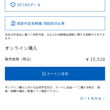
以上、n: 18mm以上
中国 RoHS表
※1 ※2
検出領域
3D CADデータ
この製品の規格認証/適合状況ページへ
Pb
Hg
Cd
Cr(VI)
その他の認証はこちらのページからご検索ください
該非判定見解書/項目別対比表
X
O
O
O
日本の外為法に基づく該非判定、およびEAR再輸出規制に関する見解が入手でき
ます。
"対応済み"や非含有の記載がされた商品であっても、流通
在庫等で未対応品が混在する可能性があります。
オンライン購入
非含有品が必要な際は、弊社営業部門もしくは販売店へお
問い合わせください。
¥ 15,510
販売価格（税込）
この製品のRoHS/REACH対応状況ページへ
カートに追加
オンライン購入における出荷予定日は、カートに追加～「ご購入手続き：価
格・納期の確認」画面にてご確認ください。
カートをみる