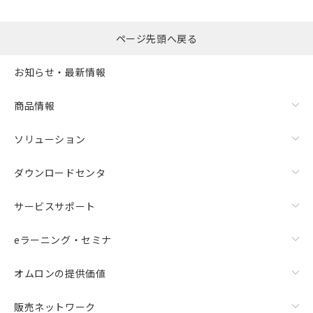
るもので、過去に遡って非含有を証明する
指します。
ものではありません。
また、RoHS指令のフタル酸エステル類４
ページ先頭へ戻る
物質の対応では、対応完了までの期間は出
荷製品に未対応品が混在することから備考
お知らせ・最新情報
欄に対応日を記載しておりました。
既に当社にて対応品への在庫切替を完了
商品情報
していることから、特段のことがない限
り、2022年1月12日より割愛しておりま
す。
ソリューション
ダウンロードセンタ
サービスサポート
eラーニング・セミナ
オムロンの提供価値
販売ネットワーク