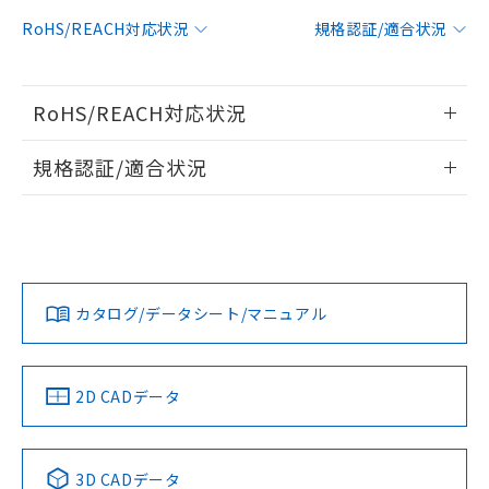
対応予定：EU RoHS指令（10物質）の非含
RoHS/REACH対応状況
規格認証/適合状況
ご利用条件
有に対応した製品に切り替える予定のある
商品です。
対応予定なし：EU RoHS指令（10物質）の
以下の条件をお読みいただき、同意のうえ
RoHS/REACH対応状況
非含有に非対応の商品で、対応品を出す予
ご利用ください。
定はありません。
情報更新：2026/7/29
調査・確認中：EU RoHS指令（10物質）の
規格認証/適合状況
本サービスは、当社制御機器事業取扱
※1 中国RoHS○×表
非含有の対応状況を調査中または確認中の
商品の当社在庫状況および標準価格
EU RoHS
注意事項・凡例
商品です。
(税抜)を提供させていただくもので
UL認証
CSA認証
CEマーキング
「○」：最大均質材料含有率が中国RoHSの
非該当品：ライセンス料など無形物で、有
す。
基準値以下であることを示します。
害物質有無と関係のない商品です。
当社制御機器事業取扱商品の中には、
No
No
Yes
「×」：最大均質材料含有率が中国RoHSの
仕入先様の事情により、非含有部品として
対応状況
対応予定月
※1
※2
本サービスの対象外となる商品もある
基準値を超えていることを示します。
いたものが、含有品と判明した場合などや
当社は、これら貴社製品のうち、外国
ことをご了承ください。
カタログ/データシート/マニュアル
「－」：未確認です。当社販売部門へお問
むを得ず変更することがあります。
対応済み
為替および外国貿易法に定める商品
在庫状況および標準価格照会結果は、
い合わせください。
（以下｢規制貨物等」という）を輸出
LR型式承認
DNV型式承認
BV型式承認
KR型式承
記載している更新日時点での社内デー
*EU RoHS指令（10物質）：
または国外への提供する場合は、日本
（イギリス
（ノルウェー
（フランス
（韓国
記
タに基づき作成されるものであり、閲
説明
鉛(Pb) 1000ppm以下、 水銀(Hg) 1000ppm以下、 カド
*中国RoHS10物質の基準値 (GB/T26572)：
船舶規格）
船舶規格）
船舶規格）
船舶規格
国政府の輸出許可(または役務取引許
中国 RoHS
注意事項・凡例
2D CADデータ
号
覧された時点での実際の在庫および標
ミウム(Cd) 100ppm以下、
Pb(鉛) :1000ppm、 Hg(水銀) : 1000ppm、 Cd(カドミウ
可)を取得するなどの必要な手続きを
六価クロム(Cr(Ⅵ)) 1000ppm以下、ポリ臭化ビフェニル
ム) : 100ppm、
準価格とは異なる場合があることをご
No
類(PBB) 1000ppm以下、ポリ臭化ジフェニルエーテル類
No
No
No
Cr(Ⅵ)(六価クロム) : 1000ppm、 PBBs(ポリ臭化ビフェ
とります。
了承ください。
(PBDE) 1000ppm以下、フタル酸ビス(2-エチルヘキシ
○
一定数以上の在庫あり
ニル類) : 1000ppm、 PBDEs(ポリ臭化ジフェニルエーテ
当社は規制貨物を破棄する場合は、完
ル) (DEHP)(別名：DOP) 1000ppm以下、フタル酸ブチ
中国 RoHS表
※1 ※2
正式な納期状況および標準価格はお客
ル類) : 1000ppm、
3D CADデータ
ルベンジル（BBP） 1000ppm以下、フタル酸ジブチル
全に破砕するなど、違法に輸出されな
DBP(フタル酸ジブチル) : 1000ppm、 DIBP(フタル酸ジ
様のお取引先、またはお客様担当のオ