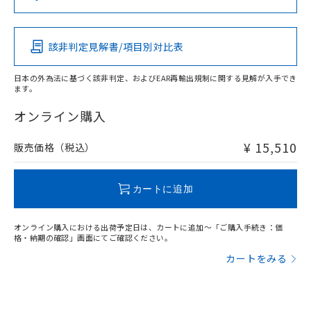
（DBP） 1000ppm以下、フタル酸ジイソブチル
イソブチル) : 1000ppm、 BBP(フタル酸ブチルベンジ
△
一定数には満たないが在庫あり
いよう必要な手段を講じます。
この製品の規格認証/適合状況ページへ
Pb
Hg
Cd
Cr(VI)
ムロン制御機器販売店・当社販売員に
(DIBP) 1000ppm以下
ル) : 1000ppm、
当社は貴社製品を、核兵器、ミサイ
その他の認証はこちらのページからご検索ください
但し、RoHS指令で産業用監視および制御機器に対する
DEHP(フタル酸ビス(2-エチルヘキシル)) : 1000ppm
ご相談ください。
適用除外項目は除く。
ル、化学兵器、生物兵器またはその他
－
在庫なし(最新の在庫状況につ
オムロン制御機器販売店や当社販売拠
フタル酸エステル類の４物質については閾値を超える意
該非判定見解書/項目別対比表
X
O
O
O
武器並びにこれらの製造装置等に一切
いては、お客様のお取引先、ま
図的な使用がないことを確認しています。
点は「
販売ネットワーク
」をご確認
※2 環境保護使用期限
使用いたしません。
たはお客様担当のオムロン制御
ください。
日本の外為法に基づく該非判定、およびEAR再輸出規制に関する見解が入手でき
当社は、貴社製品を第三者に販売する
機器販売店・当社販売員にご確
在庫状況および標準価格結果を当社の
ます。
※2 対応予定月
「ｅ」：有害物質（10物質）のすべてが基
場合は、上記1、2および3の内容を当
"対応済み"や非含有の記載がされた商品であっても、流通
認ください)
事前の承諾なく第三者に漏洩または開
準値以下であることを示します。
該第三者に通知します。また当社は、
在庫等で未対応品が混在する可能性があります。
オンライン購入
示しないようお願いします。
部品在庫の切り替え状況などにより、予定
「10」：通常の使用状況下において有害物
販売先および販売に係わる関係者が違
非含有品が必要な際は、弊社営業部門もしくは販売店へお
マイパーツ機能（部品リスト作成サー
空
受注生産機種、また在庫状況の
月が前後することがあります。
質が外部に漏えいし、環境に深刻な影響を
法に輸出するおそれがある場合は、取
問い合わせください。
ビス）をご利用いただくには、I-Web
¥ 15,510
販売価格（税込）
白
情報を公開していない機種
及ぼさない年数を意味します。
り引きをいたしません。
メンバーズにご登録されている必要が
「－」：未確認です。当社販売部門へお問
あります。
この製品のRoHS/REACH対応状況ページへ
い合わせください。
お客様が当ウェブサイト上で当社にご
カートに追加
※3 非含有証明書ダウンロード
登録された部品リストについて、当社
および当社の共同利用者が、当社の製
下記の非含有証明書をダウンロードするこ
オンライン購入における出荷予定日は、カートに追加～「ご購入手続き：価
品・サービスに関するお客様との取
格・納期の確認」画面にてご確認ください。
とができます。
合意する
キャンセル
引・商談に必要な範囲で利用すること
カートをみる
をご了承ください。
EU RoHS指令（10物質）の非含有証明書
※当社の共同利用者とは、
"個人情報
51物質の非含有証明書（当社基準）
の共同利用に関して"
の「1.共同利
※本証明書は発行日時点で非含有を証明す
用者の範囲」に記載されている法人を