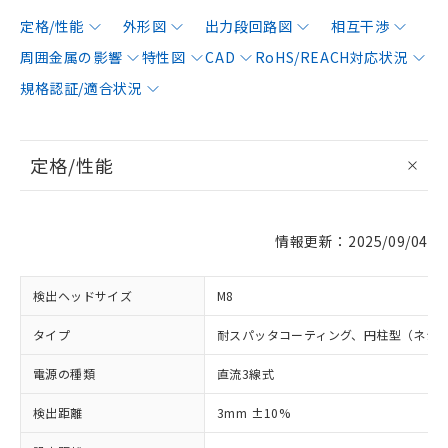
定格/性能
外形図
出力段回路図
相互干渉
周囲金属の影響
特性図
CAD
RoHS/REACH対応状況
規格認証/適合状況
定格/性能
情報更新：2025/09/04
検出ヘッドサイズ
M8
タイプ
耐スパッタコーティング、円柱型（ネジ
電源の種類
直流3線式
検出距離
3mm ±10%