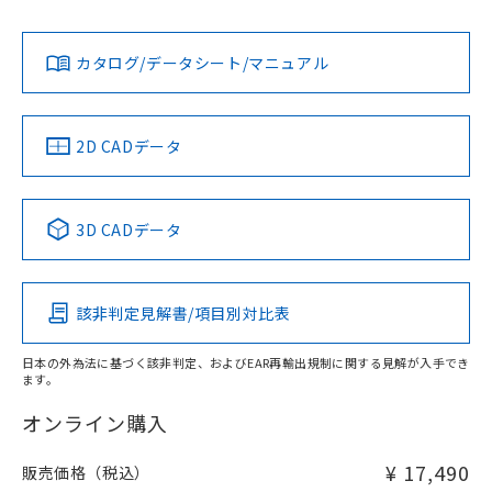
Yes
Yes
Yes
金属埋め込み
対応状況
対応予定月
※1
※2
ダウンロードデータをご利用いただく前に、以下を必ずお読
みください。
カタログ/データシート/マニュアル
対応済み
ソフトウェアの使用条件
LR型式承認
DNV型式承認
BV型式承認
KR型式承
タイムチャート
（イギリス
（ノルウェー
（フランス
（韓国
船舶規格）
船舶規格）
船舶規格）
船舶規格
中国 RoHS
注意事項・凡例
2D CADデータ
No
No
No
No
l: 2mm以上、φd: 20mm以上、D: 2mm以上、m: 9mm以
上、n: 18mm以上
中国 RoHS表
※1 ※2
検出領域
3D CADデータ
この製品の規格認証/適合状況ページへ
Pb
Hg
Cd
Cr(VI)
その他の認証はこちらのページからご検索ください
該非判定見解書/項目別対比表
X
O
O
O
日本の外為法に基づく該非判定、およびEAR再輸出規制に関する見解が入手でき
ます。
"対応済み"や非含有の記載がされた商品であっても、流通
在庫等で未対応品が混在する可能性があります。
オンライン購入
非含有品が必要な際は、弊社営業部門もしくは販売店へお
問い合わせください。
¥ 17,490
販売価格（税込）