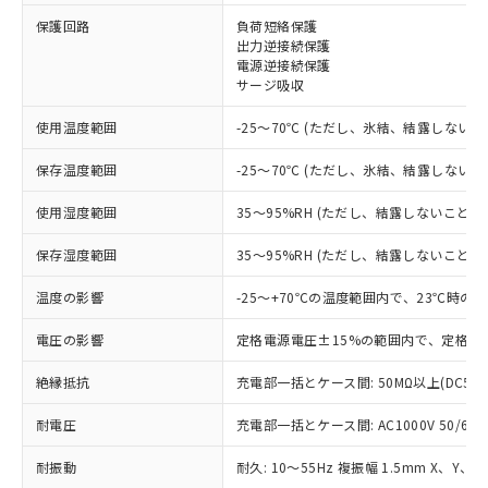
※1 対応状況
保護回路
負荷短絡保護
出力逆接続保護
電源逆接続保護
対応済み：EU RoHS指令（10物質）の
サージ吸収
非含有に対応した製品が提供可能な商品で
す。
使用温度範囲
-25～70℃ (ただし、氷結、結露しないこ
対応予定：EU RoHS指令（10物質）の非含
ご利用条件
有に対応した製品に切り替える予定のある
保存温度範囲
-25～70℃ (ただし、氷結、結露しないこ
商品です。
対応予定なし：EU RoHS指令（10物質）の
使用湿度範囲
35～95%RH (ただし、結露しないこと)
以下の条件をお読みいただき、同意のうえ
非含有に非対応の商品で、対応品を出す予
ご利用ください。
定はありません。
保存湿度範囲
35～95%RH (ただし、結露しないこと)
調査・確認中：EU RoHS指令（10物質）の
本サービスは、当社制御機器事業取扱
※1 中国RoHS○×表
非含有の対応状況を調査中または確認中の
温度の影響
-25～+70℃の温度範囲内で、23℃時の
商品の当社在庫状況および標準価格
商品です。
(税抜)を提供させていただくもので
「○」：最大均質材料含有率が中国RoHSの
電圧の影響
定格電源電圧±15%の範囲内で、定格電
非該当品：ライセンス料など無形物で、有
す。
基準値以下であることを示します。
害物質有無と関係のない商品です。
当社制御機器事業取扱商品の中には、
絶縁抵抗
充電部一括とケース間: 50MΩ以上(DC50
「×」：最大均質材料含有率が中国RoHSの
仕入先様の事情により、非含有部品として
本サービスの対象外となる商品もある
基準値を超えていることを示します。
いたものが、含有品と判明した場合などや
当社は、これら貴社製品のうち、外国
ことをご了承ください。
耐電圧
充電部一括とケース間: AC1000V 50/60Hz
「－」：未確認です。当社販売部門へお問
むを得ず変更することがあります。
為替および外国貿易法に定める商品
在庫状況および標準価格照会結果は、
い合わせください。
（以下｢規制貨物等」という）を輸出
耐振動
記載している更新日時点での社内デー
耐久: 10～55Hz 複振幅 1.5mm X、Y、Z
*EU RoHS指令（10物質）：
または国外への提供する場合は、日本