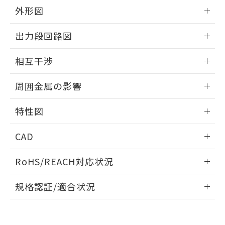
とができます。
合意する
キャンセル
引・商談に必要な範囲で利用すること
外形図
をご了承ください。
EU RoHS指令（10物質）の非含有証明書
情報更新：2025/09/04
※当社の共同利用者とは、
"個人情報
出力段回路図
51物質の非含有証明書（当社基準）
の共同利用に関して"
の「1.共同利
※本証明書は発行日時点で非含有を証明す
用者の範囲」に記載されている法人を
外形図
情報更新：2025/09/04
るもので、過去に遡って非含有を証明する
相互干渉
指します。
ものではありません。
出力段回路図
また、RoHS指令のフタル酸エステル類４
情報更新：2025/09/04
周囲金属の影響
物質の対応では、対応完了までの期間は出
荷製品に未対応品が混在することから備考
相互干渉
情報更新：2025/09/04
特性図
欄に対応日を記載しておりました。
既に当社にて対応品への在庫切替を完了
周囲金属の影響
情報更新：2025/09/04
していることから、特段のことがない限
CAD
り、2022年1月12日より割愛しておりま
検出物体の大きさと材質による影響
す。
ログイン/会員登録いただくと、CADデータをダウンロー
RoHS/REACH対応状況
ドすることができます。
情報更新：2026/7/29
A: 25mm以上、B: 20mm以上
規格認証/適合状況
ログイン/会員登録
EU RoHS
注意事項・凡例
UL認証
CSA認証
CEマーキング
L: 0mm以上、φd: 20mm以上、D: 0mm以上、m: 9mm以
上、n: 18mm以上