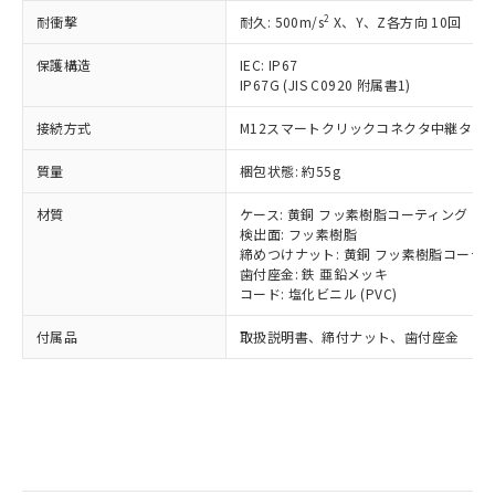
記
タに基づき作成されるものであり、閲
説明
鉛(Pb) 1000ppm以下、 水銀(Hg) 1000ppm以下、 カド
*中国RoHS10物質の基準値 (GB/T26572)：
国政府の輸出許可(または役務取引許
2
耐衝撃
耐久: 500m/s
X、Y、Z各方向 10回
号
覧された時点での実際の在庫および標
ミウム(Cd) 100ppm以下、
Pb(鉛) :1000ppm、 Hg(水銀) : 1000ppm、 Cd(カドミウ
可)を取得するなどの必要な手続きを
六価クロム(Cr(Ⅵ)) 1000ppm以下、ポリ臭化ビフェニル
ム) : 100ppm、
準価格とは異なる場合があることをご
類(PBB) 1000ppm以下、ポリ臭化ジフェニルエーテル類
Cr(Ⅵ)(六価クロム) : 1000ppm、 PBBs(ポリ臭化ビフェ
保護構造
とります。
IEC: IP67
了承ください。
(PBDE) 1000ppm以下、フタル酸ビス(2-エチルヘキシ
○
一定数以上の在庫あり
ニル類) : 1000ppm、 PBDEs(ポリ臭化ジフェニルエーテ
IP67G (JIS C0920 附属書1)
当社は規制貨物を破棄する場合は、完
ル) (DEHP)(別名：DOP) 1000ppm以下、フタル酸ブチ
正式な納期状況および標準価格はお客
ル類) : 1000ppm、
ルベンジル（BBP） 1000ppm以下、フタル酸ジブチル
全に破砕するなど、違法に輸出されな
DBP(フタル酸ジブチル) : 1000ppm、 DIBP(フタル酸ジ
様のお取引先、またはお客様担当のオ
（DBP） 1000ppm以下、フタル酸ジイソブチル
接続方式
M12スマートクリックコネクタ中継タイプ (
イソブチル) : 1000ppm、 BBP(フタル酸ブチルベンジ
△
一定数には満たないが在庫あり
いよう必要な手段を講じます。
ムロン制御機器販売店・当社販売員に
(DIBP) 1000ppm以下
ル) : 1000ppm、
当社は貴社製品を、核兵器、ミサイ
但し、RoHS指令で産業用監視および制御機器に対する
DEHP(フタル酸ビス(2-エチルヘキシル)) : 1000ppm
ご相談ください。
質量
梱包状態: 約55g
適用除外項目は除く。
ル、化学兵器、生物兵器またはその他
－
在庫なし(最新の在庫状況につ
オムロン制御機器販売店や当社販売拠
フタル酸エステル類の４物質については閾値を超える意
武器並びにこれらの製造装置等に一切
いては、お客様のお取引先、ま
図的な使用がないことを確認しています。
点は「
販売ネットワーク
」をご確認
材質
ケース: 黄銅 フッ素樹脂コーティング
※2 環境保護使用期限
使用いたしません。
たはお客様担当のオムロン制御
ください。
検出面: フッ素樹脂
当社は、貴社製品を第三者に販売する
機器販売店・当社販売員にご確
締めつけナット: 黄銅 フッ素樹脂コーテ
在庫状況および標準価格結果を当社の
※2 対応予定月
「ｅ」：有害物質（10物質）のすべてが基
場合は、上記1、2および3の内容を当
歯付座金: 鉄 亜鉛メッキ
認ください)
事前の承諾なく第三者に漏洩または開
準値以下であることを示します。
コード: 塩化ビニル (PVC)
該第三者に通知します。また当社は、
示しないようお願いします。
部品在庫の切り替え状況などにより、予定
「10」：通常の使用状況下において有害物
販売先および販売に係わる関係者が違
マイパーツ機能（部品リスト作成サー
空
受注生産機種、また在庫状況の
付属品
取扱説明書、締付ナット、歯付座金
月が前後することがあります。
質が外部に漏えいし、環境に深刻な影響を
法に輸出するおそれがある場合は、取
ビス）をご利用いただくには、I-Web
白
情報を公開していない機種
及ぼさない年数を意味します。
り引きをいたしません。
メンバーズにご登録されている必要が
「－」：未確認です。当社販売部門へお問
あります。
い合わせください。
お客様が当ウェブサイト上で当社にご
※3 非含有証明書ダウンロード
登録された部品リストについて、当社
および当社の共同利用者が、当社の製
下記の非含有証明書をダウンロードするこ
品・サービスに関するお客様との取