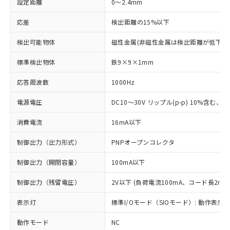
設定距離
0～2.4mm
応差
検出距離の15%以下
検出可能物体
磁性金属(非磁性金属は検出距離が低下し
標準検出物体
鉄9×9×1mm
応答周波数
1000Hz
電源電圧
DC10～30V リップル(p-p) 10%含む、Cla
消費電流
16mA以下
制御出力（出力形式）
PNPオープンコレクタ
制御出力（開閉容量）
100mA以下
制御出力（残留電圧）
2V以下 (負荷電流100mA、コード長2m時
表示灯
標準I/Oモード（SIOモード）: 動作表示灯
動作モード
NC