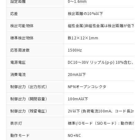
設定距離
0～1.6mm
応差
検出距離の10%以下
検出可能物体
磁性金属(非磁性金属は検出距離が低下し
標準検出物体
鉄12×12×1mm
応答周波数
1500Hz
電源電圧
DC10～30V リップル(p-p) 10%含む、Cla
消費電流
20mA以下
制御出力（出力形式）
NPNオープンコレクタ
制御出力（開閉容量）
100mA以下
制御出力（残留電圧）
2V以下 (負荷電流100mA、コード長2m時
表示灯
標準I/Oモード（SIOモード）: 動作表示灯
動作モード
NO+NC