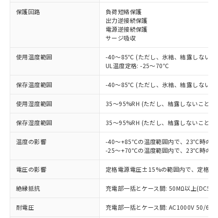
保護回路
負荷短絡保護
※1 対応状況
出力逆接続保護
電源逆接続保護
サージ吸収
対応済み：EU RoHS指令（10物質）の
非含有に対応した製品が提供可能な商品で
使用温度範囲
-40～85℃ (ただし、氷結、結露しないこ
す。
UL温度定格: -25～70℃
対応予定：EU RoHS指令（10物質）の非含
ご利用条件
有に対応した製品に切り替える予定のある
保存温度範囲
-40～85℃ (ただし、氷結、結露しないこ
商品です。
対応予定なし：EU RoHS指令（10物質）の
使用湿度範囲
35～95%RH (ただし、結露しないこと)
以下の条件をお読みいただき、同意のうえ
非含有に非対応の商品で、対応品を出す予
ご利用ください。
定はありません。
保存湿度範囲
35～95%RH (ただし、結露しないこと)
調査・確認中：EU RoHS指令（10物質）の
本サービスは、当社制御機器事業取扱
※1 中国RoHS○×表
非含有の対応状況を調査中または確認中の
温度の影響
-40～+85℃の温度範囲内で、23℃時の
商品の当社在庫状況および標準価格
-25～+70℃の温度範囲内で、23℃時の
商品です。
(税抜)を提供させていただくもので
「○」：最大均質材料含有率が中国RoHSの
非該当品：ライセンス料など無形物で、有
す。
電圧の影響
定格電源電圧±15%の範囲内で、定格電
基準値以下であることを示します。
害物質有無と関係のない商品です。
当社制御機器事業取扱商品の中には、
「×」：最大均質材料含有率が中国RoHSの
仕入先様の事情により、非含有部品として
本サービスの対象外となる商品もある
絶縁抵抗
充電部一括とケース間: 50MΩ以上(DC50
基準値を超えていることを示します。
いたものが、含有品と判明した場合などや
当社は、これら貴社製品のうち、外国
ことをご了承ください。
「－」：未確認です。当社販売部門へお問
むを得ず変更することがあります。
為替および外国貿易法に定める商品
耐電圧
在庫状況および標準価格照会結果は、
充電部一括とケース間: AC1000V 50/60Hz
い合わせください。
（以下｢規制貨物等」という）を輸出