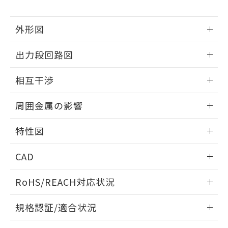
下記の非含有証明書をダウンロードするこ
品・サービスに関するお客様との取
とができます。
合意する
キャンセル
引・商談に必要な範囲で利用すること
外形図
をご了承ください。
EU RoHS指令（10物質）の非含有証明書
※当社の共同利用者とは、
"個人情報
51物質の非含有証明書（当社基準）
情報更新：2025/09/04
の共同利用に関して"
の「1.共同利
出力段回路図
※本証明書は発行日時点で非含有を証明す
用者の範囲」に記載されている法人を
るもので、過去に遡って非含有を証明する
外形図
指します。
情報更新：2025/09/04
ものではありません。
相互干渉
また、RoHS指令のフタル酸エステル類４
出力段回路図
情報更新：2025/09/04
物質の対応では、対応完了までの期間は出
周囲金属の影響
荷製品に未対応品が混在することから備考
欄に対応日を記載しておりました。
相互干渉
情報更新：2025/09/04
特性図
既に当社にて対応品への在庫切替を完了
していることから、特段のことがない限
周囲金属の影響
情報更新：2025/09/04
り、2022年1月12日より割愛しておりま
CAD
す。
検出物体の大きさと材質による影響
ログイン/会員登録いただくと、CADデータをダウンロー
RoHS/REACH対応状況
ドすることができます。
情報更新：2026/7/29
A: 30mm以上、B: 20mm以上
規格認証/適合状況
ログイン/会員登録
EU RoHS
注意事項・凡例