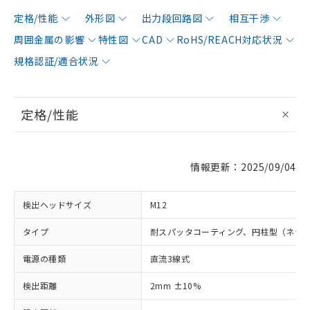
定格/性能
外形図
出力段回路図
相互干渉
周囲金属の影響
特性図
CAD
RoHS/REACH対応状況
規格認証/適合状況
定格/性能
情報更新：2025/09/04
検出ヘッドサイズ
M12
タイプ
耐スパッタコーティング、円柱型（ネジ
電源の種類
直流3線式
検出距離
2mm ±10%