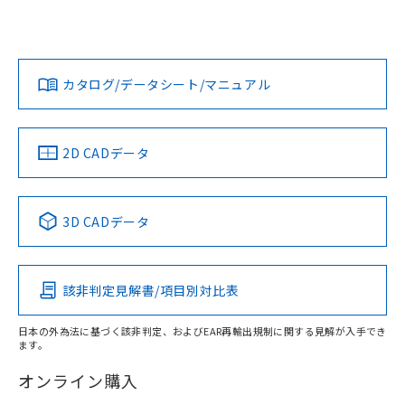
UL認証
CSA認証
CEマーキング
L: 0mm以上、φd: 12mm以上、D: 0mm以上、m: 8mm以
上、n: 18mm以上
Yes
Yes
Yes
金属埋め込み
対応状況
対応予定月
※1
※2
ダウンロードデータをご利用いただく前に、以下を必ずお読
タイムチャート
みください。
カタログ/データシート/マニュアル
対応済み
ソフトウェアの使用条件
LR型式承認
DNV型式承認
BV型式承認
KR型式承
（イギリス
（ノルウェー
（フランス
（韓国
船舶規格）
船舶規格）
船舶規格）
船舶規格
中国 RoHS
注意事項・凡例
2D CADデータ
No
No
No
No
l: 0mm以上、φd: 12mm以上、D: 0mm以上、m: 8mm以
上、n: 18mm以上
中国 RoHS表
※1 ※2
検出領域
3D CADデータ
この製品の規格認証/適合状況ページへ
Pb
Hg
Cd
Cr(VI)
その他の認証はこちらのページからご検索ください
該非判定見解書/項目別対比表
X
O
O
O
日本の外為法に基づく該非判定、およびEAR再輸出規制に関する見解が入手でき
ます。
"対応済み"や非含有の記載がされた商品であっても、流通
在庫等で未対応品が混在する可能性があります。
オンライン購入
非含有品が必要な際は、弊社営業部門もしくは販売店へお