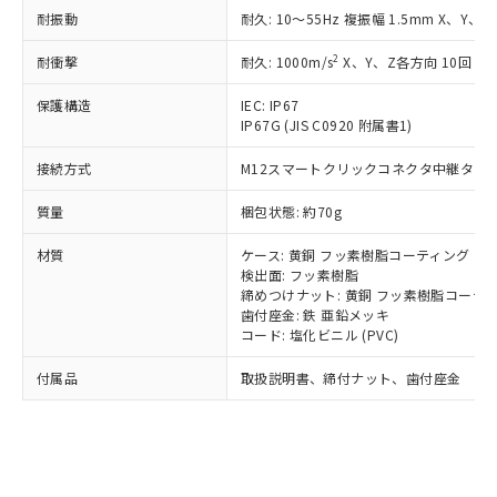
記載している更新日時点での社内デー
*EU RoHS指令（10物質）：
または国外への提供する場合は、日本
耐振動
耐久: 10～55Hz 複振幅 1.5mm X、Y、Z
記
タに基づき作成されるものであり、閲
説明
鉛(Pb) 1000ppm以下、 水銀(Hg) 1000ppm以下、 カド
*中国RoHS10物質の基準値 (GB/T26572)：
国政府の輸出許可(または役務取引許
号
覧された時点での実際の在庫および標
ミウム(Cd) 100ppm以下、
Pb(鉛) :1000ppm、 Hg(水銀) : 1000ppm、 Cd(カドミウ
2
耐衝撃
可)を取得するなどの必要な手続きを
耐久: 1000m/s
X、Y、Z各方向 10回
六価クロム(Cr(Ⅵ)) 1000ppm以下、ポリ臭化ビフェニル
ム) : 100ppm、
準価格とは異なる場合があることをご
類(PBB) 1000ppm以下、ポリ臭化ジフェニルエーテル類
Cr(Ⅵ)(六価クロム) : 1000ppm、 PBBs(ポリ臭化ビフェ
とります。
了承ください。
(PBDE) 1000ppm以下、フタル酸ビス(2-エチルヘキシ
○
一定数以上の在庫あり
ニル類) : 1000ppm、 PBDEs(ポリ臭化ジフェニルエーテ
保護構造
IEC: IP67
当社は規制貨物を破棄する場合は、完
ル) (DEHP)(別名：DOP) 1000ppm以下、フタル酸ブチ
正式な納期状況および標準価格はお客
ル類) : 1000ppm、
IP67G (JIS C0920 附属書1)
ルベンジル（BBP） 1000ppm以下、フタル酸ジブチル
全に破砕するなど、違法に輸出されな
DBP(フタル酸ジブチル) : 1000ppm、 DIBP(フタル酸ジ
様のお取引先、またはお客様担当のオ
（DBP） 1000ppm以下、フタル酸ジイソブチル
イソブチル) : 1000ppm、 BBP(フタル酸ブチルベンジ
△
一定数には満たないが在庫あり
いよう必要な手段を講じます。
ムロン制御機器販売店・当社販売員に
(DIBP) 1000ppm以下
ル) : 1000ppm、
接続方式
M12スマートクリックコネクタ中継タイプ (
当社は貴社製品を、核兵器、ミサイ
但し、RoHS指令で産業用監視および制御機器に対する
DEHP(フタル酸ビス(2-エチルヘキシル)) : 1000ppm
ご相談ください。
適用除外項目は除く。
ル、化学兵器、生物兵器またはその他
－
在庫なし(最新の在庫状況につ
オムロン制御機器販売店や当社販売拠
質量
梱包状態: 約70g
フタル酸エステル類の４物質については閾値を超える意
武器並びにこれらの製造装置等に一切
いては、お客様のお取引先、ま
図的な使用がないことを確認しています。
点は「
販売ネットワーク
」をご確認
※2 環境保護使用期限
使用いたしません。
たはお客様担当のオムロン制御
材質
ください。
ケース: 黄銅 フッ素樹脂コーティング
当社は、貴社製品を第三者に販売する
機器販売店・当社販売員にご確
検出面: フッ素樹脂
在庫状況および標準価格結果を当社の
※2 対応予定月
「ｅ」：有害物質（10物質）のすべてが基
場合は、上記1、2および3の内容を当
締めつけナット: 黄銅 フッ素樹脂コーテ
認ください)
事前の承諾なく第三者に漏洩または開
準値以下であることを示します。
歯付座金: 鉄 亜鉛メッキ
該第三者に通知します。また当社は、
示しないようお願いします。
コード: 塩化ビニル (PVC)
部品在庫の切り替え状況などにより、予定
「10」：通常の使用状況下において有害物
販売先および販売に係わる関係者が違
マイパーツ機能（部品リスト作成サー
空
受注生産機種、また在庫状況の
月が前後することがあります。
質が外部に漏えいし、環境に深刻な影響を
法に輸出するおそれがある場合は、取
ビス）をご利用いただくには、I-Web
白
情報を公開していない機種
付属品
取扱説明書、締付ナット、歯付座金
及ぼさない年数を意味します。
り引きをいたしません。
メンバーズにご登録されている必要が
「－」：未確認です。当社販売部門へお問
あります。
い合わせください。
お客様が当ウェブサイト上で当社にご
※3 非含有証明書ダウンロード
登録された部品リストについて、当社
および当社の共同利用者が、当社の製