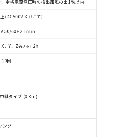
で、定格電源電圧時の検出距離の±1%以内
利用者とは、
"個人情報の共同利用に関して"
の「1.共同利用者の
します。
10物質）の非含有証明書
上(DC500Vメガにて)
明書（当社基準）
日時点で非含有を証明するもので、過去に遡って非含有を証明するも
令のフタル酸エステル類４物質の対応では、対応完了までの期間は出
50/60Hz 1min
備考欄に対応日を記載しておりました。
品への在庫切替を完了していることから、特段のことがない限り、20
m X、Y、Z各方向 2h
す。
 10回
継タイプ (0.3m)
ティング