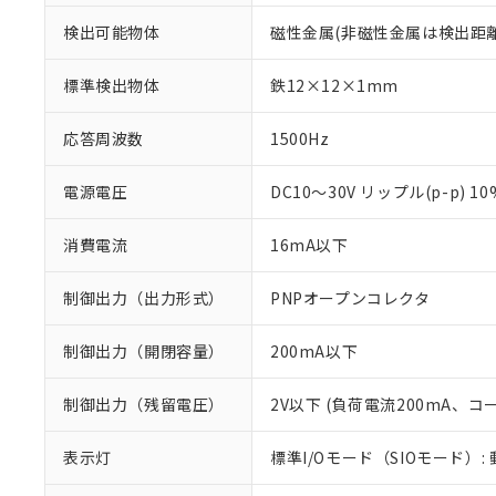
検出可能物体
磁性金属(非磁性金属は検出距
標準検出物体
鉄12×12×1mm
応答周波数
1500Hz
電源電圧
DC10～30V リップル(p-p) 1
消費電流
16mA以下
制御出力（出力形式）
PNPオープンコレクタ
制御出力（開閉容量）
200mA以下
※1 対応状況
制御出力（残留電圧）
2V以下 (負荷電流200mA、コ
対応済み：EU
表示灯
標準I/Oモード（SIOモード）:
対応予定：EU R