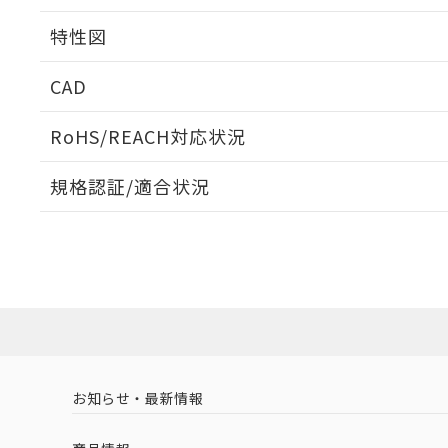
相互干渉
特性図
周囲金属の影響
CAD
検出物体の大きさと材質による影響
ログイン/会員登録いただくと、CADデータをダウンロ
RoHS/REACH対応状況
規格認証/適合状況
EU RoHS
注意事項・凡例
A: 30mm以上、B: 20mm以上
UL認証
CSA認証
CEマーキング
L: 0mm以上、φd: 12mm以上、D: 0mm以上、m: 8mm以上
ダウンロードデータをご利用いただく前に、以下を必ずお読
Yes
Yes
Yes
対応状況
対応予定月
※1
※2
金属埋め込み
ソフトウェアの使用条件
対応済み
LR型式承認
DNV型式承認
BV型式承認
KR
（イギリス
（ノルウェー
（フランス
（
お知らせ・最新情報
中国 RoHS
注意事項・凡例
船舶規格）
船舶規格）
船舶規格）
船