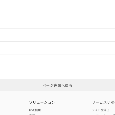
情報更新：2
情報更新：2
ードすることができます。
情報更新：
ログイン/会員登録
CCC認証
電波法
、n: 18mm以上
みください。
N/A
N/A
非含有証明書
※3
ページ先頭へ戻る
ダウンロードはこちら
型式承認
NK型式承認
ABS型式承認
韓国
（日本
（アメリカ
ソリューション
サービスサポ
舶規格）
船舶規格）
船舶規格）
解決提案
テスト機貸出