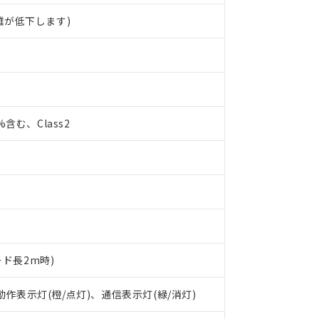
離が低下します)
0%含む、Class2
ード長2m時)
 RoHS指令（10物質）の非含有に対応した製品が提供可能な商品です
 動作表示灯(橙/点灯)、通信表示灯(緑/消灯)
oHS指令（10物質）の非含有に対応した製品に切り替える予定のある