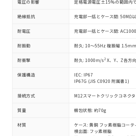
電圧の影響
定格電源電圧±15%の範囲内
※当社の共同
いる法人を指
EU RoHS指令（
絶縁抵抗
充電部一括とケース間: 50MΩ以
51物質の非含有証
※本証明書は発行
また、RoHS指
耐電圧
充電部一括とケース間: AC1000V 
混在することから
既に当社にて対応
耐振動
耐久: 10～55Hz 複振幅 1.5m
り割愛しておりま
2
耐衝撃
耐久: 1000m/s
X、Y、Z各方向
保護構造
IEC: IP67
IP67G (JIS C0920 附属書1)
接続方式
M12スマートクリックコネクタ中
質量
梱包状態: 約70g
材質
ケース: 黄銅 フッ素樹脂コー
検出面: フッ素樹脂