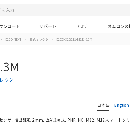
ウンロード
サポート
セミナ
オムロンの
>
E2EQ NEXT
>
形式セレクタ
>
E2EQ-X2B212-M1TJ 0.3M
.3M
セレクタ
日本語
English
, 検出距離 2mm, 直流3線式, PNP, NC, M12, M12スマート