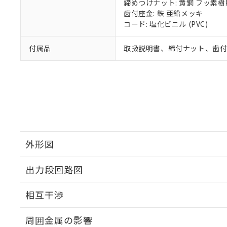
締めつけナット: 黄銅 フッ素
歯付座金: 鉄 亜鉛メッキ
コード: 塩化ビニル (PVC)
付属品
取扱説明書、締付ナット、歯
外形図
出力段回路図
外形図
相互干渉
出力段回路図
周囲金属の影響