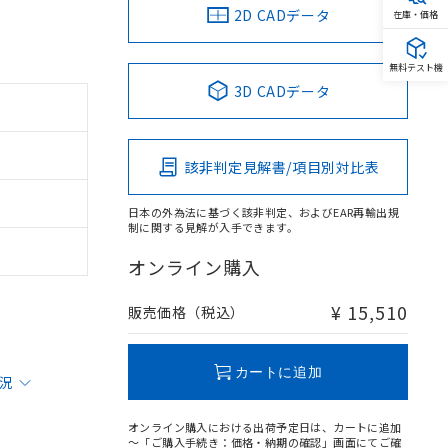
2D CADデータ
在庫・価格
無料テスト機
3D CADデータ
該非判定見解書/項目別対比表
日本の外為法に基づく該非判定、およびEAR再輸出規
制に関する見解が入手できます。
オンライン購入
¥ 15,510
販売価格（税込）
カートに追加
状況
オンライン購入における出荷予定日は、カートに追加
～「ご購入手続き：価格・納期の確認」画面にてご確