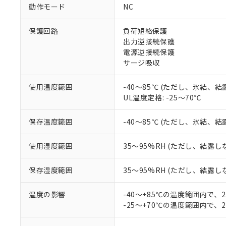
対応予定なし：EU
動作モード
NC
調査・確認中：EU
ご利用条件
非該当品：ライセ
※1 中国RoHS
保護回路
負荷短絡保護
仕入先様の事情に
出力逆接続保護
があります。
以下の条件をお読
「○」：最大均質
電源逆接続保護
「×」：最大均質
サージ吸収
本サービスは
当社は、これ
*EU RoHS指令（10物
「－」：未確認で
鉛(Pb) 1000ppm以下、
くものです。
う）を輸出ま
記
説明
六価クロム(Cr(Ⅵ)) 1
当社制御機器
などの必要な
使用温度範囲
-40～85℃ (ただし、氷結、
フタル酸ビス(2-エチルヘ
号
*中国RoHS10物質の基準値 
ル（DBP） 1000ppm
在庫状況およ
当社は規制貨
UL温度定格: -25～70℃
Pb(鉛) :1000ppm、 Hg
但し、RoHS指令で産
のであり、閲
ます。
Cr(Ⅵ)(六価クロム) : 
フタル酸エステル類の４
○
一定数以
DBP(フタル酸ジブチル) :
い。
当社は貴社製
保存温度範囲
-40～85℃ (ただし、氷結、
DEHP(フタル酸ビス(2-エ
正式な納期状
置等に一切使
当社販売員に
※2 対応予定月
△
一定数に
当社は、貴社
使用湿度範囲
35～95%RH (ただし、結露し
オムロン制御
また当社は、
※2 環境保護使
在庫状況およ
部品在庫の切り替
たしません。
－
在庫なし
保存湿度範囲
35～95%RH (ただし、結露し
す。
「ｅ」：有害物質
機器販売
マイパーツ機
「10」：通常の
ている必要が
温度の影響
-40～+85℃の温度範囲内で、
味します。
空
受注生産
お客様が当ウ
※3 非含有証明
-25～+70℃の温度範囲内で、
「－」：未確認で
白
が、当社の製
さい。
下記の非含有証明