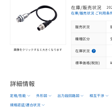
在庫/販売状況
20
在庫/販売状況 ご利用条
販売状況
機種区分
画像をクリックすると大きくなります
在庫状況
標準価格(税別)
詳細情報
定格/性能
外形図
出力段回路図
相互干渉
規格認証/適合状況