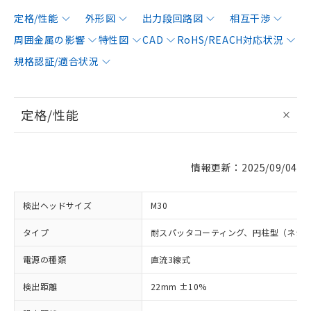
定格/性能
外形図
出力段回路図
相互干渉
周囲金属の影響
特性図
CAD
RoHS/REACH対応状況
規格認証/適合状況
定格/性能
情報更新：2025/09/04
検出ヘッドサイズ
M30
タイプ
耐スパッタコーティング、円柱型（ネジ
電源の種類
直流3線式
検出距離
22mm ±10%