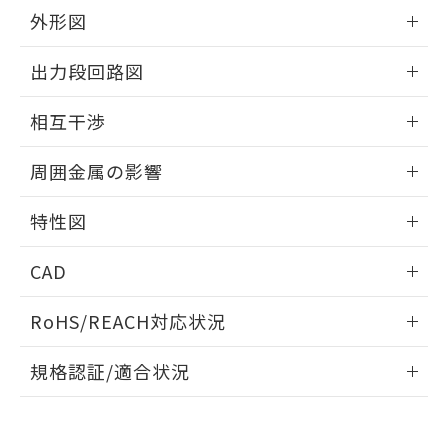
とができます。
合意する
キャンセル
引・商談に必要な範囲で利用すること
外形図
をご了承ください。
EU RoHS指令（10物質）の非含有証明書
情報更新：2025/09/04
※当社の共同利用者とは、
"個人情報
出力段回路図
51物質の非含有証明書（当社基準）
の共同利用に関して"
の「1.共同利
※本証明書は発行日時点で非含有を証明す
用者の範囲」に記載されている法人を
外形図
情報更新：2025/09/04
るもので、過去に遡って非含有を証明する
相互干渉
指します。
ものではありません。
出力段回路図
また、RoHS指令のフタル酸エステル類４
情報更新：2025/09/04
周囲金属の影響
物質の対応では、対応完了までの期間は出
荷製品に未対応品が混在することから備考
相互干渉
情報更新：2025/09/04
特性図
欄に対応日を記載しておりました。
既に当社にて対応品への在庫切替を完了
周囲金属の影響
情報更新：2025/09/04
していることから、特段のことがない限
CAD
り、2022年1月12日より割愛しておりま
検出物体の大きさと材質による影響
す。
ログイン/会員登録いただくと、CADデータをダウンロー
RoHS/REACH対応状況
ドすることができます。
情報更新：2026/7/29
A: 150mm以上、B: 90mm以上
規格認証/適合状況
ログイン/会員登録
EU RoHS
注意事項・凡例
UL認証
CSA認証
CEマーキング
L: 0mm以上、φd: 70mm以上、D: 0mm以上、m: 66mm以
上、n: 90mm以上