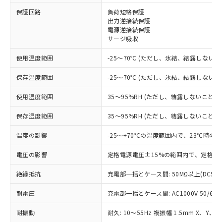
※1 対応状況
保護回路
負荷短絡保護
出力逆接続保護
電源逆接続保護
対応済み：EU RoHS指令（10物質）の
サージ吸収
非含有に対応した製品が提供可能な商品で
す。
使用温度範囲
-25～70℃ (ただし、氷結、結露しないこ
対応予定：EU RoHS指令（10物質）の非含
ご利用条件
有に対応した製品に切り替える予定のある
保存温度範囲
-25～70℃ (ただし、氷結、結露しないこ
商品です。
対応予定なし：EU RoHS指令（10物質）の
使用湿度範囲
35～95%RH (ただし、結露しないこと)
以下の条件をお読みいただき、同意のうえ
非含有に非対応の商品で、対応品を出す予
ご利用ください。
定はありません。
保存湿度範囲
35～95%RH (ただし、結露しないこと)
調査・確認中：EU RoHS指令（10物質）の
本サービスは、当社制御機器事業取扱
※1 中国RoHS○×表
非含有の対応状況を調査中または確認中の
温度の影響
-25～+70℃の温度範囲内で、23℃時の
商品の当社在庫状況および標準価格
商品です。
(税抜)を提供させていただくもので
「○」：最大均質材料含有率が中国RoHSの
電圧の影響
定格電源電圧±15%の範囲内で、定格電
非該当品：ライセンス料など無形物で、有
す。
基準値以下であることを示します。
害物質有無と関係のない商品です。
当社制御機器事業取扱商品の中には、
絶縁抵抗
充電部一括とケース間: 50MΩ以上(DC50
「×」：最大均質材料含有率が中国RoHSの
仕入先様の事情により、非含有部品として
本サービスの対象外となる商品もある
基準値を超えていることを示します。
いたものが、含有品と判明した場合などや
当社は、これら貴社製品のうち、外国
ことをご了承ください。
耐電圧
充電部一括とケース間: AC1000V 50/60Hz
「－」：未確認です。当社販売部門へお問
むを得ず変更することがあります。
為替および外国貿易法に定める商品
在庫状況および標準価格照会結果は、
い合わせください。
（以下｢規制貨物等」という）を輸出
耐振動
記載している更新日時点での社内デー
耐久: 10～55Hz 複振幅 1.5mm X、Y、Z
*EU RoHS指令（10物質）：
または国外への提供する場合は、日本