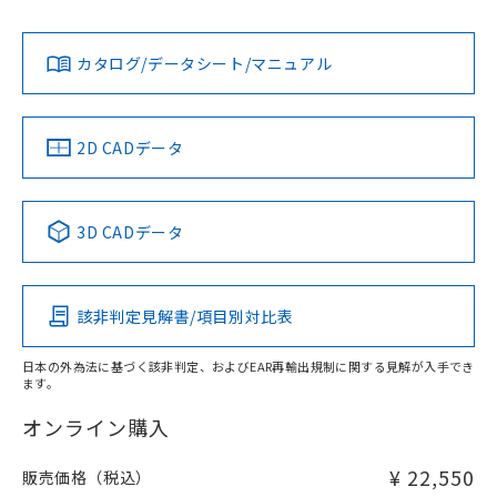
Yes
Yes
Yes
金属埋め込み
対応状況
対応予定月
※1
※2
ダウンロードデータをご利用いただく前に、以下を必ずお読
タイムチャート
みください。
カタログ/データシート/マニュアル
対応済み
ソフトウェアの使用条件
LR型式承認
DNV型式承認
BV型式承認
KR型式承
（イギリス
（ノルウェー
（フランス
（韓国
船舶規格）
船舶規格）
船舶規格）
船舶規格
中国 RoHS
注意事項・凡例
2D CADデータ
No
No
No
No
l: 8mm以上、φd: 70mm以上、D: 8mm以上、m: 66mm以
上、n: 90mm以上
中国 RoHS表
※1 ※2
検出領域
3D CADデータ
この製品の規格認証/適合状況ページへ
Pb
Hg
Cd
Cr(VI)
その他の認証はこちらのページからご検索ください
該非判定見解書/項目別対比表
X
O
O
O
日本の外為法に基づく該非判定、およびEAR再輸出規制に関する見解が入手でき
ます。
"対応済み"や非含有の記載がされた商品であっても、流通
在庫等で未対応品が混在する可能性があります。
オンライン購入
非含有品が必要な際は、弊社営業部門もしくは販売店へお
問い合わせください。
¥ 22,550
販売価格（税込）