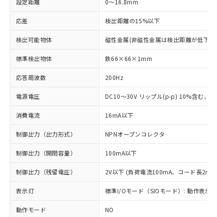
設定距離
0～16.8mm
応差
検出距離の15%以下
検出可能物体
磁性金属(非磁性金属は検出距離が低下し
標準検出物体
鉄66×66×1mm
応答周波数
200Hz
電源電圧
DC10～30V リップル(p-p) 10%含む、Cla
消費電流
16mA以下
制御出力（出力形式）
NPNオープンコレクタ
制御出力（開閉容量）
100mA以下
制御出力（残留電圧）
2V以下 (負荷電流100mA、コード長2m時
表示灯
標準I/Oモード（SIOモード）: 動作表示灯
動作モード
NO