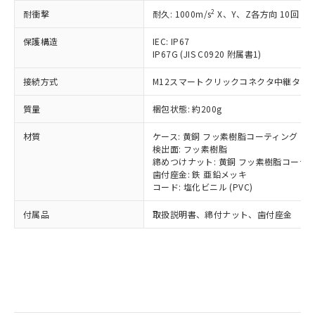
記
タに基づき作成されるものであり、閲
説明
鉛(Pb) 1000ppm以下、 水銀(Hg) 1000ppm以下、 カド
*中国RoHS10物質の基準値 (GB/T26572)：
国政府の輸出許可(または役務取引許
2
耐衝撃
耐久: 1000m/s
X、Y、Z各方向 10回
号
覧された時点での実際の在庫および標
ミウム(Cd) 100ppm以下、
Pb(鉛) :1000ppm、 Hg(水銀) : 1000ppm、 Cd(カドミウ
可)を取得するなどの必要な手続きを
六価クロム(Cr(Ⅵ)) 1000ppm以下、ポリ臭化ビフェニル
ム) : 100ppm、
準価格とは異なる場合があることをご
類(PBB) 1000ppm以下、ポリ臭化ジフェニルエーテル類
Cr(Ⅵ)(六価クロム) : 1000ppm、 PBBs(ポリ臭化ビフェ
保護構造
とります。
IEC: IP67
了承ください。
(PBDE) 1000ppm以下、フタル酸ビス(2-エチルヘキシ
○
一定数以上の在庫あり
ニル類) : 1000ppm、 PBDEs(ポリ臭化ジフェニルエーテ
IP67G (JIS C0920 附属書1)
当社は規制貨物を破棄する場合は、完
ル) (DEHP)(別名：DOP) 1000ppm以下、フタル酸ブチ
正式な納期状況および標準価格はお客
ル類) : 1000ppm、
ルベンジル（BBP） 1000ppm以下、フタル酸ジブチル
全に破砕するなど、違法に輸出されな
DBP(フタル酸ジブチル) : 1000ppm、 DIBP(フタル酸ジ
様のお取引先、またはお客様担当のオ
（DBP） 1000ppm以下、フタル酸ジイソブチル
接続方式
M12スマートクリックコネクタ中継タイプ (
イソブチル) : 1000ppm、 BBP(フタル酸ブチルベンジ
△
一定数には満たないが在庫あり
いよう必要な手段を講じます。
ムロン制御機器販売店・当社販売員に
(DIBP) 1000ppm以下
ル) : 1000ppm、
当社は貴社製品を、核兵器、ミサイ
但し、RoHS指令で産業用監視および制御機器に対する
DEHP(フタル酸ビス(2-エチルヘキシル)) : 1000ppm
ご相談ください。
質量
梱包状態: 約200g
適用除外項目は除く。
ル、化学兵器、生物兵器またはその他
－
在庫なし(最新の在庫状況につ
オムロン制御機器販売店や当社販売拠
フタル酸エステル類の４物質については閾値を超える意
武器並びにこれらの製造装置等に一切
いては、お客様のお取引先、ま
図的な使用がないことを確認しています。
点は「
販売ネットワーク
」をご確認
材質
ケース: 黄銅 フッ素樹脂コーティング
※2 環境保護使用期限
使用いたしません。
たはお客様担当のオムロン制御
ください。
検出面: フッ素樹脂
当社は、貴社製品を第三者に販売する
機器販売店・当社販売員にご確
締めつけナット: 黄銅 フッ素樹脂コーテ
在庫状況および標準価格結果を当社の
※2 対応予定月
「ｅ」：有害物質（10物質）のすべてが基
場合は、上記1、2および3の内容を当
歯付座金: 鉄 亜鉛メッキ
認ください)
事前の承諾なく第三者に漏洩または開
準値以下であることを示します。
コード: 塩化ビニル (PVC)
該第三者に通知します。また当社は、
示しないようお願いします。
部品在庫の切り替え状況などにより、予定
「10」：通常の使用状況下において有害物
販売先および販売に係わる関係者が違
マイパーツ機能（部品リスト作成サー
空
受注生産機種、また在庫状況の
付属品
取扱説明書、締付ナット、歯付座金
月が前後することがあります。
質が外部に漏えいし、環境に深刻な影響を
法に輸出するおそれがある場合は、取
ビス）をご利用いただくには、I-Web
白
情報を公開していない機種
及ぼさない年数を意味します。
り引きをいたしません。
メンバーズにご登録されている必要が
「－」：未確認です。当社販売部門へお問
あります。
い合わせください。
お客様が当ウェブサイト上で当社にご
※3 非含有証明書ダウンロード
登録された部品リストについて、当社
および当社の共同利用者が、当社の製
下記の非含有証明書をダウンロードするこ
品・サービスに関するお客様との取