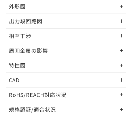
とができます。
合意する
キャンセル
引・商談に必要な範囲で利用すること
外形図
をご了承ください。
EU RoHS指令（10物質）の非含有証明書
情報更新：2025/09/04
※当社の共同利用者とは、
"個人情報
出力段回路図
51物質の非含有証明書（当社基準）
の共同利用に関して"
の「1.共同利
※本証明書は発行日時点で非含有を証明す
用者の範囲」に記載されている法人を
外形図
情報更新：2025/09/04
るもので、過去に遡って非含有を証明する
相互干渉
指します。
ものではありません。
出力段回路図
また、RoHS指令のフタル酸エステル類４
情報更新：2025/09/04
周囲金属の影響
物質の対応では、対応完了までの期間は出
荷製品に未対応品が混在することから備考
相互干渉
情報更新：2025/09/04
特性図
欄に対応日を記載しておりました。
既に当社にて対応品への在庫切替を完了
周囲金属の影響
情報更新：2025/09/04
していることから、特段のことがない限
CAD
り、2022年1月12日より割愛しておりま
検出物体の大きさと材質による影響
す。
ログイン/会員登録いただくと、CADデータをダウンロー
RoHS/REACH対応状況
ドすることができます。
情報更新：2026/7/29
A: 150mm以上、B: 90mm以上
規格認証/適合状況
ログイン/会員登録
EU RoHS
注意事項・凡例
UL認証
CSA認証
CEマーキング
L: 0mm以上、φd: 70mm以上、D: 0mm以上、m: 66mm以
上、n: 90mm以上