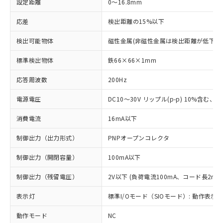
設定距離
0～16.8mm
応差
検出距離の15%以下
検出可能物体
磁性金属(非磁性金属は検出距離が低下し
標準検出物体
鉄66×66×1mm
応答周波数
200Hz
電源電圧
DC10～30V リップル(p-p) 10%含む、Cla
消費電流
16mA以下
制御出力（出力形式）
PNPオープンコレクタ
制御出力（開閉容量）
100mA以下
制御出力（残留電圧）
2V以下 (負荷電流100mA、コード長2m時
表示灯
標準I/Oモード（SIOモード）: 動作表示灯
動作モード
NC