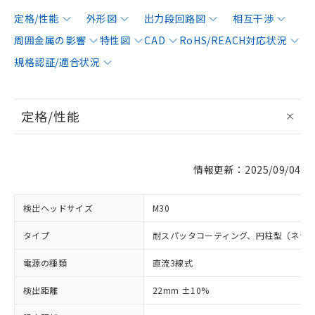
定格/性能
外形図
出力段回路図
相互干渉
周囲金属の影響
特性図
CAD
RoHS/REACH対応状況
規格認証/適合状況
定格/性能
情報更新：2025/09/04
検出ヘッドサイズ
M30
タイプ
耐スパッタコーティング、円柱型（ネジ
電源の種類
直流3線式
検出距離
22mm ±10%