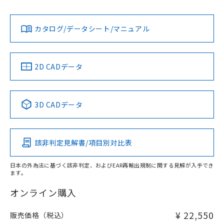
Yes
Yes
Yes
金属埋め込み
対応状況
対応予定月
※1
※2
ダウンロードデータをご利用いただく前に、以下を必ずお読
みください。
カタログ/データシート/マニュアル
対応済み
ソフトウェアの使用条件
LR型式承認
DNV型式承認
BV型式承認
KR型式承
タイムチャート
（イギリス
（ノルウェー
（フランス
（韓国
船舶規格）
船舶規格）
船舶規格）
船舶規格
中国 RoHS
注意事項・凡例
2D CADデータ
No
No
No
No
l: 8mm以上、φd: 70mm以上、D: 8mm以上、m: 66mm以
上、n: 90mm以上
中国 RoHS表
※1 ※2
検出領域
3D CADデータ
この製品の規格認証/適合状況ページへ
Pb
Hg
Cd
Cr(VI)
その他の認証はこちらのページからご検索ください
該非判定見解書/項目別対比表
X
O
O
O
日本の外為法に基づく該非判定、およびEAR再輸出規制に関する見解が入手でき
ます。
"対応済み"や非含有の記載がされた商品であっても、流通
在庫等で未対応品が混在する可能性があります。
オンライン購入
非含有品が必要な際は、弊社営業部門もしくは販売店へお
問い合わせください。
¥ 22,550
販売価格（税込）