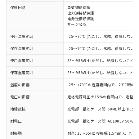
※1 対応状況
保護回路
負荷短絡保護
出力逆接続保護
電源逆接続保護
対応済み：EU RoHS指令（10物質）の
サージ吸収
非含有に対応した製品が提供可能な商品で
す。
使用温度範囲
-25～70℃ (ただし、氷結、結露しないこ
対応予定：EU RoHS指令（10物質）の非含
ご利用条件
有に対応した製品に切り替える予定のある
保存温度範囲
-25～70℃ (ただし、氷結、結露しないこ
商品です。
対応予定なし：EU RoHS指令（10物質）の
使用湿度範囲
35～95%RH (ただし、結露しないこと)
以下の条件をお読みいただき、同意のうえ
非含有に非対応の商品で、対応品を出す予
ご利用ください。
定はありません。
保存湿度範囲
35～95%RH (ただし、結露しないこと)
調査・確認中：EU RoHS指令（10物質）の
本サービスは、当社制御機器事業取扱
※1 中国RoHS○×表
非含有の対応状況を調査中または確認中の
温度の影響
-25～+70℃の温度範囲内で、23℃時の
商品の当社在庫状況および標準価格
商品です。
(税抜)を提供させていただくもので
「○」：最大均質材料含有率が中国RoHSの
電圧の影響
定格電源電圧±15%の範囲内で、定格電
非該当品：ライセンス料など無形物で、有
す。
基準値以下であることを示します。
害物質有無と関係のない商品です。
当社制御機器事業取扱商品の中には、
絶縁抵抗
充電部一括とケース間: 50MΩ以上(DC50
「×」：最大均質材料含有率が中国RoHSの
仕入先様の事情により、非含有部品として
本サービスの対象外となる商品もある
基準値を超えていることを示します。
いたものが、含有品と判明した場合などや
当社は、これら貴社製品のうち、外国
ことをご了承ください。
耐電圧
充電部一括とケース間: AC1000V 50/60Hz
「－」：未確認です。当社販売部門へお問
むを得ず変更することがあります。
為替および外国貿易法に定める商品
在庫状況および標準価格照会結果は、
い合わせください。
（以下｢規制貨物等」という）を輸出
耐振動
記載している更新日時点での社内デー
耐久: 10～55Hz 複振幅 1.5mm X、Y、Z
*EU RoHS指令（10物質）：
または国外への提供する場合は、日本