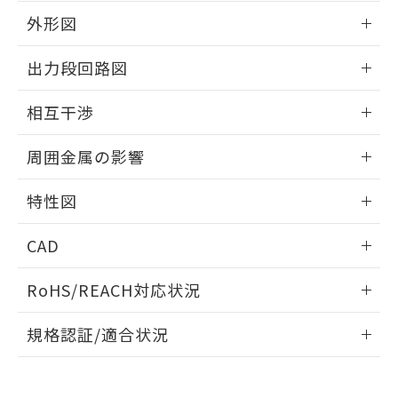
とができます。
合意する
キャンセル
引・商談に必要な範囲で利用すること
外形図
をご了承ください。
EU RoHS指令（10物質）の非含有証明書
※当社の共同利用者とは、
"個人情報
情報更新：2025/09/04
出力段回路図
51物質の非含有証明書（当社基準）
の共同利用に関して"
の「1.共同利
※本証明書は発行日時点で非含有を証明す
用者の範囲」に記載されている法人を
外形図
情報更新：2025/09/04
るもので、過去に遡って非含有を証明する
相互干渉
指します。
ものではありません。
出力段回路図
また、RoHS指令のフタル酸エステル類４
情報更新：2025/09/04
周囲金属の影響
物質の対応では、対応完了までの期間は出
荷製品に未対応品が混在することから備考
相互干渉
情報更新：2025/09/04
欄に対応日を記載しておりました。
特性図
既に当社にて対応品への在庫切替を完了
周囲金属の影響
情報更新：2025/09/04
していることから、特段のことがない限
CAD
り、2022年1月12日より割愛しておりま
す。
検出物体の大きさと材質による影響
ログイン/会員登録いただくと、CADデータをダウンロー
RoHS/REACH対応状況
タイムチャート
ドすることができます。
情報更新：2026/7/29
A: 70mm以上、B: 45mm以上
規格認証/適合状況
ログイン/会員登録
EU RoHS
注意事項・凡例
UL認証
CSA認証
CEマーキング
L: 0mm以上、φd: 50mm以上、D: 4mm以上、m: 33mm以
上、n: 54mm以上