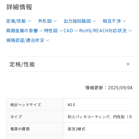
詳細情報
定格/性能
外形図
出力段回路図
相互干渉
周囲金属の影響
特性図
CAD
RoHS/REACH対応状況
規格認証/適合状況
定格/性能
情報更新：2025/09/04
検出ヘッドサイズ
M18
タイプ
耐スパッタコーティング、円柱型（ネジ
電源の種類
直流2線式