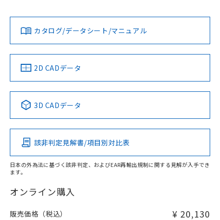
Yes
Yes
Yes
金属埋め込み
対応状況
対応予定月
※1
※2
ダウンロードデータをご利用いただく前に、以下を必ずお読
みください。
カタログ/データシート/マニュアル
対応済み
ソフトウェアの使用条件
LR型式承認
DNV型式承認
BV型式承認
KR型式承
（イギリス
（ノルウェー
（フランス
（韓国
船舶規格）
船舶規格）
船舶規格）
船舶規格
中国 RoHS
注意事項・凡例
2D CADデータ
No
No
No
No
l: 4mm以上、φd: 50mm以上、D: 4mm以上、m: 33mm以
上、n: 54mm以上
中国 RoHS表
※1 ※2
3D CADデータ
検出領域
この製品の規格認証/適合状況ページへ
Pb
Hg
Cd
Cr(VI)
その他の認証はこちらのページからご検索ください
該非判定見解書/項目別対比表
X
O
O
O
日本の外為法に基づく該非判定、およびEAR再輸出規制に関する見解が入手でき
ます。
"対応済み"や非含有の記載がされた商品であっても、流通
在庫等で未対応品が混在する可能性があります。
オンライン購入
非含有品が必要な際は、弊社営業部門もしくは販売店へお
問い合わせください。
¥ 20,130
販売価格（税込）