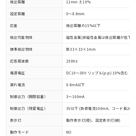
検出距離
11mm ±10%
設定距離
0～8.8mm
応差
検出距離の15%以下
検出可能物体
磁性金属(非磁性金属は検出距離が低下し
標準検出物体
鉄33×33×1mm
応答周波数
250Hz
電源電圧
DC10～30V リップル(p-p) 10%含む
漏れ電流
0.8mA以下
制御出力（開閉容量）
3～100mA
制御出力（残留電圧）
3V以下 (負荷電流100mA、コード長2m時
表示灯
動作表示灯(橙)、設定表示灯(緑)
動作モード
NO