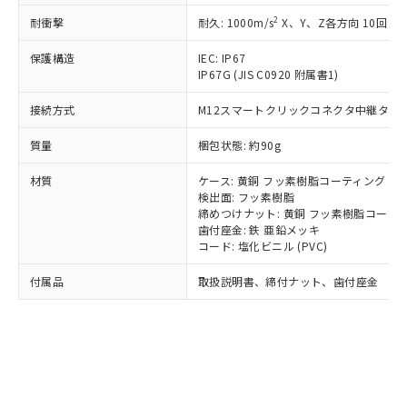
記
タに基づき作成されるものであり、閲
説明
鉛(Pb) 1000ppm以下、 水銀(Hg) 1000ppm以下、 カド
*中国RoHS10物質の基準値 (GB/T26572)：
国政府の輸出許可(または役務取引許
2
耐衝撃
耐久: 1000m/s
X、Y、Z各方向 10回
号
覧された時点での実際の在庫および標
ミウム(Cd) 100ppm以下、
Pb(鉛) :1000ppm、 Hg(水銀) : 1000ppm、 Cd(カドミウ
可)を取得するなどの必要な手続きを
六価クロム(Cr(Ⅵ)) 1000ppm以下、ポリ臭化ビフェニル
ム) : 100ppm、
準価格とは異なる場合があることをご
類(PBB) 1000ppm以下、ポリ臭化ジフェニルエーテル類
Cr(Ⅵ)(六価クロム) : 1000ppm、 PBBs(ポリ臭化ビフェ
とります。
保護構造
IEC: IP67
了承ください。
(PBDE) 1000ppm以下、フタル酸ビス(2-エチルヘキシ
○
一定数以上の在庫あり
ニル類) : 1000ppm、 PBDEs(ポリ臭化ジフェニルエーテ
IP67G (JIS C0920 附属書1)
当社は規制貨物を破棄する場合は、完
ル) (DEHP)(別名：DOP) 1000ppm以下、フタル酸ブチ
正式な納期状況および標準価格はお客
ル類) : 1000ppm、
ルベンジル（BBP） 1000ppm以下、フタル酸ジブチル
全に破砕するなど、違法に輸出されな
DBP(フタル酸ジブチル) : 1000ppm、 DIBP(フタル酸ジ
様のお取引先、またはお客様担当のオ
（DBP） 1000ppm以下、フタル酸ジイソブチル
イソブチル) : 1000ppm、 BBP(フタル酸ブチルベンジ
接続方式
M12スマートクリックコネクタ中継タイプ (
△
一定数には満たないが在庫あり
いよう必要な手段を講じます。
ムロン制御機器販売店・当社販売員に
(DIBP) 1000ppm以下
ル) : 1000ppm、
当社は貴社製品を、核兵器、ミサイ
但し、RoHS指令で産業用監視および制御機器に対する
DEHP(フタル酸ビス(2-エチルヘキシル)) : 1000ppm
ご相談ください。
質量
梱包状態: 約90g
適用除外項目は除く。
ル、化学兵器、生物兵器またはその他
－
在庫なし(最新の在庫状況につ
オムロン制御機器販売店や当社販売拠
フタル酸エステル類の４物質については閾値を超える意
武器並びにこれらの製造装置等に一切
いては、お客様のお取引先、ま
図的な使用がないことを確認しています。
点は「
販売ネットワーク
」をご確認
材質
ケース: 黄銅 フッ素樹脂コーティング
※2 環境保護使用期限
使用いたしません。
たはお客様担当のオムロン制御
ください。
検出面: フッ素樹脂
当社は、貴社製品を第三者に販売する
機器販売店・当社販売員にご確
締めつけナット: 黄銅 フッ素樹脂コーテ
在庫状況および標準価格結果を当社の
※2 対応予定月
「ｅ」：有害物質（10物質）のすべてが基
場合は、上記1、2および3の内容を当
歯付座金: 鉄 亜鉛メッキ
認ください)
事前の承諾なく第三者に漏洩または開
準値以下であることを示します。
コード: 塩化ビニル (PVC)
該第三者に通知します。また当社は、
示しないようお願いします。
部品在庫の切り替え状況などにより、予定
「10」：通常の使用状況下において有害物
販売先および販売に係わる関係者が違
マイパーツ機能（部品リスト作成サー
空
受注生産機種、また在庫状況の
付属品
取扱説明書、締付ナット、歯付座金
月が前後することがあります。
質が外部に漏えいし、環境に深刻な影響を
法に輸出するおそれがある場合は、取
ビス）をご利用いただくには、I-Web
白
情報を公開していない機種
及ぼさない年数を意味します。
り引きをいたしません。
メンバーズにご登録されている必要が
「－」：未確認です。当社販売部門へお問
あります。
い合わせください。
お客様が当ウェブサイト上で当社にご
※3 非含有証明書ダウンロード
登録された部品リストについて、当社
および当社の共同利用者が、当社の製
下記の非含有証明書をダウンロードするこ
品・サービスに関するお客様との取