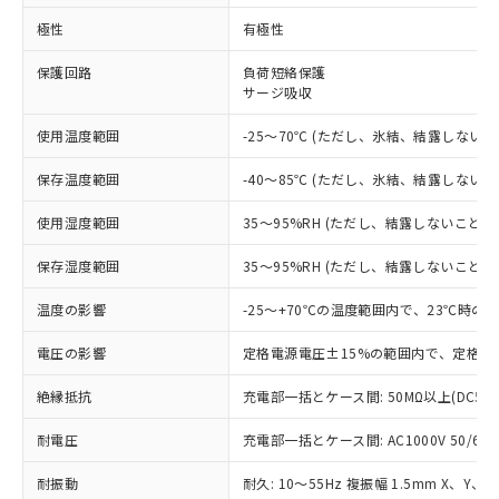
※1 対応状況
極性
有極性
対応済み：EU RoHS指令（10物質）の
保護回路
負荷短絡保護
サージ吸収
非含有に対応した製品が提供可能な商品で
す。
使用温度範囲
-25～70℃ (ただし、氷結、結露しないこ
対応予定：EU RoHS指令（10物質）の非含
ご利用条件
有に対応した製品に切り替える予定のある
保存温度範囲
-40～85℃ (ただし、氷結、結露しないこ
商品です。
対応予定なし：EU RoHS指令（10物質）の
使用湿度範囲
35～95%RH (ただし、結露しないこと)
以下の条件をお読みいただき、同意のうえ
非含有に非対応の商品で、対応品を出す予
ご利用ください。
定はありません。
保存湿度範囲
35～95%RH (ただし、結露しないこと)
調査・確認中：EU RoHS指令（10物質）の
本サービスは、当社制御機器事業取扱
※1 中国RoHS○×表
非含有の対応状況を調査中または確認中の
温度の影響
-25～+70℃の温度範囲内で、23℃時の
商品の当社在庫状況および標準価格
商品です。
(税抜)を提供させていただくもので
「○」：最大均質材料含有率が中国RoHSの
非該当品：ライセンス料など無形物で、有
電圧の影響
定格電源電圧±15%の範囲内で、定格電
す。
基準値以下であることを示します。
害物質有無と関係のない商品です。
当社制御機器事業取扱商品の中には、
「×」：最大均質材料含有率が中国RoHSの
絶縁抵抗
充電部一括とケース間: 50MΩ以上(DC50
仕入先様の事情により、非含有部品として
本サービスの対象外となる商品もある
基準値を超えていることを示します。
いたものが、含有品と判明した場合などや
当社は、これら貴社製品のうち、外国
ことをご了承ください。
耐電圧
充電部一括とケース間: AC1000V 50/60Hz
「－」：未確認です。当社販売部門へお問
むを得ず変更することがあります。
為替および外国貿易法に定める商品
在庫状況および標準価格照会結果は、
い合わせください。
（以下｢規制貨物等」という）を輸出
記載している更新日時点での社内デー
耐振動
耐久: 10～55Hz 複振幅 1.5mm X、Y、
*EU RoHS指令（10物質）：
または国外への提供する場合は、日本