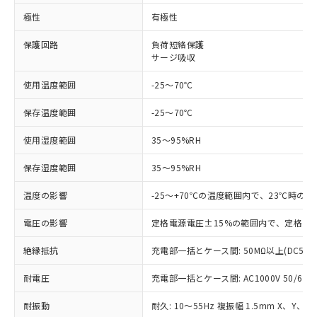
※1 対応状況
極性
有極性
対応済み：EU RoHS指令（10物質）の
保護回路
負荷短絡保護
非含有に対応した製品が提供可能な商品で
サージ吸収
す。
対応予定：EU RoHS指令（10物質）の非含
使用温度範囲
-25～70℃
ご利用条件
有に対応した製品に切り替える予定のある
保存温度範囲
-25～70℃
商品です。
対応予定なし：EU RoHS指令（10物質）の
以下の条件をお読みいただき、同意のうえ
使用湿度範囲
35～95%RH
非含有に非対応の商品で、対応品を出す予
ご利用ください。
定はありません。
保存湿度範囲
35～95%RH
調査・確認中：EU RoHS指令（10物質）の
本サービスは、当社制御機器事業取扱
※1 中国RoHS○×表
非含有の対応状況を調査中または確認中の
商品の当社在庫状況および標準価格
温度の影響
-25～+70℃の温度範囲内で、23℃時の
商品です。
(税抜)を提供させていただくもので
「○」：最大均質材料含有率が中国RoHSの
非該当品：ライセンス料など無形物で、有
電圧の影響
定格電源電圧±15%の範囲内で、定格電源
す。
基準値以下であることを示します。
害物質有無と関係のない商品です。
当社制御機器事業取扱商品の中には、
「×」：最大均質材料含有率が中国RoHSの
仕入先様の事情により、非含有部品として
絶縁抵抗
充電部一括とケース間: 50MΩ以上(DC500
本サービスの対象外となる商品もある
基準値を超えていることを示します。
いたものが、含有品と判明した場合などや
当社は、これら貴社製品のうち、外国
ことをご了承ください。
「－」：未確認です。当社販売部門へお問
むを得ず変更することがあります。
耐電圧
充電部一括とケース間: AC1000V 50/60Hz
為替および外国貿易法に定める商品
在庫状況および標準価格照会結果は、
い合わせください。
（以下｢規制貨物等」という）を輸出
記載している更新日時点での社内デー
耐振動
耐久: 10～55Hz 複振幅 1.5mm X、Y、Z
*EU RoHS指令（10物質）：
または国外への提供する場合は、日本
記
タに基づき作成されるものであり、閲
説明