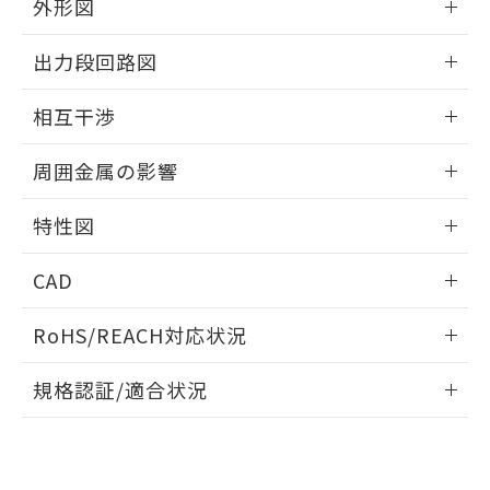
とができます。
外形図
合意する
キャンセル
引・商談に必要な範囲で利用すること
をご了承ください。
情報更新：2024/08/08
EU RoHS指令（10物質）の非含有証明書
※当社の共同利用者とは、
"個人情報
出力段回路図
51物質の非含有証明書（当社基準）
の共同利用に関して"
の「1.共同利
※本証明書は発行日時点で非含有を証明す
外形図
情報更新：2024/08/08
用者の範囲」に記載されている法人を
相互干渉
るもので、過去に遡って非含有を証明する
指します。
ものではありません。
出力段回路図
情報更新：2024/08/08
また、RoHS指令のフタル酸エステル類４
周囲金属の影響
物質の対応では、対応完了までの期間は出
相互干渉
荷製品に未対応品が混在することから備考
情報更新：2024/08/08
特性図
欄に対応日を記載しておりました。
既に当社にて対応品への在庫切替を完了
周囲金属の影響
情報更新：2024/08/08
CAD
していることから、特段のことがない限
り、2022年1月12日より割愛しておりま
検出物体の大きさと材質による影響
ログイン/会員登録いただくと、CADデータをダウンロー
す。
RoHS/REACH対応状況
ドすることができます。
A: 100mm以上、B: 70mm以上
情報更新：2026/7/29
規格認証/適合状況
ログイン/会員登録
EU RoHS
注意事項・凡例
l: 0mm以上、φd: 30mm以上、D: 0mm以上、m: 40mm以
UL認証
CSA認証
CEマーキング
上、n: 45mm以上
No
No
Yes