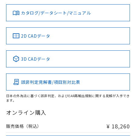
対応状況
対応予定月
※1
※2
ダウンロードデータをご利用いただく前に、以下を必ずお読
みください。
カタログ/データシート/マニュアル
対応済み
ソフトウェアの使用条件
タイムチャート
LR型式承認
DNV型式承認
BV型式承認
KR型式承
（イギリス
（ノルウェー
（フランス
（韓国
船舶規格）
船舶規格）
船舶規格）
船舶規格
中国 RoHS
注意事項・凡例
2D CADデータ
No
No
No
No
中国 RoHS表
※1 ※2
3D CADデータ
この製品の規格認証/適合状況ページへ
Pb
Hg
Cd
Cr(VI)
その他の認証はこちらのページからご検索ください
検出領域
該非判定見解書/項目別対比表
X
O
O
O
日本の外為法に基づく該非判定、およびEAR再輸出規制に関する見解が入手でき
ます。
"対応済み"や非含有の記載がされた商品であっても、流通
在庫等で未対応品が混在する可能性があります。
オンライン購入
非含有品が必要な際は、弊社営業部門もしくは販売店へお
問い合わせください。
¥ 18,260
販売価格（税込）