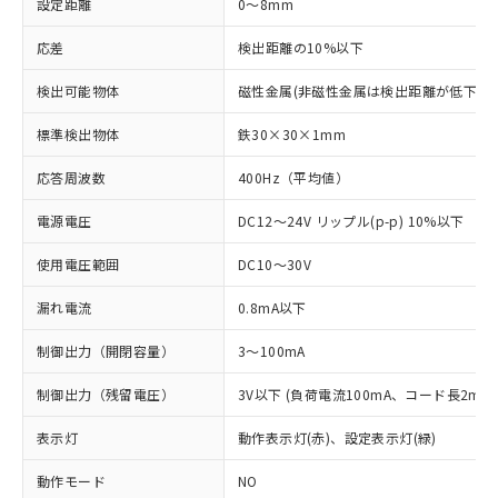
設定距離
0～8mm
応差
検出距離の10%以下
検出可能物体
磁性金属(非磁性金属は検出距離が低下しま
標準検出物体
鉄30×30×1mm
応答周波数
400Hz（平均値）
電源電圧
DC12～24V リップル(p-p) 10%以下
使用電圧範囲
DC10～30V
漏れ電流
0.8mA以下
制御出力（開閉容量）
3～100mA
制御出力（残留電圧）
3V以下 (負荷電流100mA、コード長2m時
表示灯
動作表示灯(赤)、設定表示灯(緑)
動作モード
NO