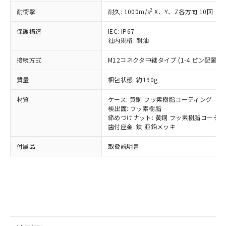
鉛(Pb) 1000ppm以下、 水銀(Hg) 1000ppm以下、 カド
*中国RoHS10物質の基準値 (GB/T26572)：
国政府の輸出許可(または役務取引許
号
覧された時点での実際の在庫および標
ミウム(Cd) 100ppm以下、
Pb(鉛) :1000ppm、 Hg(水銀) : 1000ppm、 Cd(カドミウ
2
耐衝撃
耐久: 1000m/s
X、Y、Z各方向 10回
可)を取得するなどの必要な手続きを
六価クロム(Cr(Ⅵ)) 1000ppm以下、ポリ臭化ビフェニル
ム) : 100ppm、
準価格とは異なる場合があることをご
類(PBB) 1000ppm以下、ポリ臭化ジフェニルエーテル類
Cr(Ⅵ)(六価クロム) : 1000ppm、 PBBs(ポリ臭化ビフェ
とります。
了承ください。
(PBDE) 1000ppm以下、フタル酸ビス(2-エチルヘキシ
保護構造
IEC: IP67
○
一定数以上の在庫あり
ニル類) : 1000ppm、 PBDEs(ポリ臭化ジフェニルエーテ
当社は規制貨物を破棄する場合は、完
ル) (DEHP)(別名：DOP) 1000ppm以下、フタル酸ブチ
正式な納期状況および標準価格はお客
ル類) : 1000ppm、
社内規格: 耐油
ルベンジル（BBP） 1000ppm以下、フタル酸ジブチル
全に破砕するなど、違法に輸出されな
DBP(フタル酸ジブチル) : 1000ppm、 DIBP(フタル酸ジ
様のお取引先、またはお客様担当のオ
（DBP） 1000ppm以下、フタル酸ジイソブチル
イソブチル) : 1000ppm、 BBP(フタル酸ブチルベンジ
△
一定数には満たないが在庫あり
いよう必要な手段を講じます。
接続方式
M12コネクタ中継タイプ (1-4 ピン配置) (0
ムロン制御機器販売店・当社販売員に
(DIBP) 1000ppm以下
ル) : 1000ppm、
当社は貴社製品を、核兵器、ミサイ
但し、RoHS指令で産業用監視および制御機器に対する
DEHP(フタル酸ビス(2-エチルヘキシル)) : 1000ppm
ご相談ください。
適用除外項目は除く。
ル、化学兵器、生物兵器またはその他
質量
梱包状態: 約190g
－
在庫なし(最新の在庫状況につ
オムロン制御機器販売店や当社販売拠
フタル酸エステル類の４物質については閾値を超える意
武器並びにこれらの製造装置等に一切
いては、お客様のお取引先、ま
図的な使用がないことを確認しています。
点は「
販売ネットワーク
」をご確認
※2 環境保護使用期限
材質
ケース: 黄銅 フッ素樹脂コーティング
使用いたしません。
たはお客様担当のオムロン制御
ください。
検出面: フッ素樹脂
当社は、貴社製品を第三者に販売する
機器販売店・当社販売員にご確
在庫状況および標準価格結果を当社の
締めつけナット: 黄銅 フッ素樹脂コーテ
※2 対応予定月
「ｅ」：有害物質（10物質）のすべてが基
場合は、上記1、2および3の内容を当
認ください)
事前の承諾なく第三者に漏洩または開
歯付座金: 鉄 亜鉛メッキ
準値以下であることを示します。
該第三者に通知します。また当社は、
示しないようお願いします。
部品在庫の切り替え状況などにより、予定
「10」：通常の使用状況下において有害物
販売先および販売に係わる関係者が違
マイパーツ機能（部品リスト作成サー
付属品
取扱説明書
空
受注生産機種、また在庫状況の
月が前後することがあります。
質が外部に漏えいし、環境に深刻な影響を
法に輸出するおそれがある場合は、取
ビス）をご利用いただくには、I-Web
白
情報を公開していない機種
及ぼさない年数を意味します。
り引きをいたしません。
メンバーズにご登録されている必要が
「－」：未確認です。当社販売部門へお問
あります。
い合わせください。
お客様が当ウェブサイト上で当社にご
※3 非含有証明書ダウンロード
登録された部品リストについて、当社
および当社の共同利用者が、当社の製
下記の非含有証明書をダウンロードするこ
品・サービスに関するお客様との取