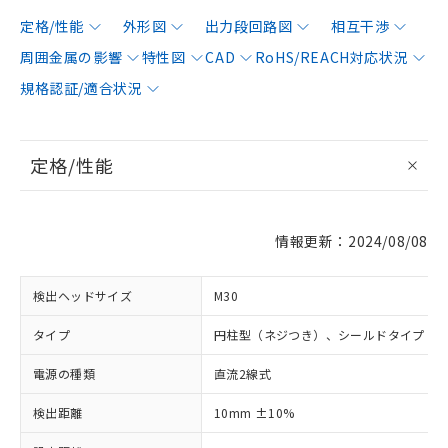
定格/性能
外形図
出力段回路図
相互干渉
周囲金属の影響
特性図
CAD
RoHS/REACH対応状況
規格認証/適合状況
定格/性能
情報更新：2024/08/08
検出ヘッドサイズ
M30
タイプ
円柱型（ネジつき）、シールドタイプ
電源の種類
直流2線式
検出距離
10mm ±10%