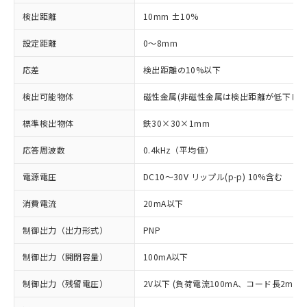
検出距離
10mm ±10%
設定距離
0～8mm
応差
検出距離の10%以下
検出可能物体
磁性金属(非磁性金属は検出距離が低下しま
標準検出物体
鉄30×30×1mm
応答周波数
0.4kHz（平均値）
電源電圧
DC10～30V リップル(p-p) 10%含む
消費電流
20mA以下
制御出力（出力形式）
PNP
制御出力（開閉容量）
100mA以下
制御出力（残留電圧）
2V以下 (負荷電流100mA、コード長2m時)