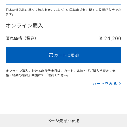
日本の外為法に基づく該非判定、およびEAR再輸出規制に関する見解が入手でき
ます。
"対応済み"や非含有の記載がされた商品であっても、流通
在庫等で未対応品が混在する可能性があります。
オンライン購入
非含有品が必要な際は、弊社営業部門もしくは販売店へお
問い合わせください。
¥ 24,200
販売価格（税込）
この製品のRoHS/REACH対応状況ページへ
カートに追加
オンライン購入における出荷予定日は、カートに追加～「ご購入手続き：価
格・納期の確認」画面にてご確認ください。
カートをみる
ページ先頭へ戻る