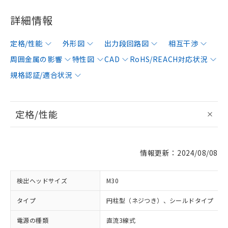
詳細情報
定格/性能
外形図
出力段回路図
相互干渉
周囲金属の影響
特性図
CAD
RoHS/REACH対応状況
規格認証/適合状況
定格/性能
情報更新：2024/08/08
検出ヘッドサイズ
M30
タイプ
円柱型（ネジつき）、シールドタイプ
電源の種類
直流3線式