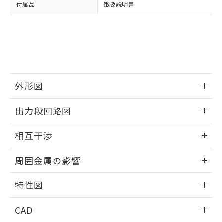
い合わせください。
お客様が当ウェブサイト上で当社にご
付属品
取扱説明書
※3 非含有証明書ダウンロード
登録された部品リストについて、当社
および当社の共同利用者が、当社の製
下記の非含有証明書をダウンロードするこ
品・サービスに関するお客様との取
とができます。
合意する
キャンセル
引・商談に必要な範囲で利用すること
をご了承ください。
EU RoHS指令（10物質）の非含有証明書
※当社の共同利用者とは、
"個人情報
51物質の非含有証明書（当社基準）
の共同利用に関して"
の「1.共同利
※本証明書は発行日時点で非含有を証明す
外形図
用者の範囲」に記載されている法人を
るもので、過去に遡って非含有を証明する
指します。
情報更新：2024/08/08
ものではありません。
出力段回路図
また、RoHS指令のフタル酸エステル類４
物質の対応では、対応完了までの期間は出
外形図
情報更新：2024/08/08
相互干渉
荷製品に未対応品が混在することから備考
欄に対応日を記載しておりました。
出力段回路図
情報更新：2024/08/08
既に当社にて対応品への在庫切替を完了
周囲金属の影響
していることから、特段のことがない限
相互干渉
り、2022年1月12日より割愛しておりま
情報更新：2024/08/08
特性図
す。
周囲金属の影響
情報更新：2024/08/08
CAD