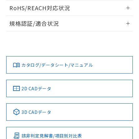
検出物体の大きさと材質による影響
ログイン/会員登録いただくと、CADデータをダウンロー
RoHS/REACH対応状況
ドすることができます。
A: 100mm以上、B: 70mm以上
情報更新：2026/7/29
規格認証/適合状況
ログイン/会員登録
EU RoHS
注意事項・凡例
l: 0mm以上、φd: 30mm以上、D: 0mm以上、m: 40mm以
UL認証
CSA認証
CEマーキング
上、n: 45mm以上
No
No
Yes
対応状況
対応予定月
※1
※2
ダウンロードデータをご利用いただく前に、以下を必ずお読
みください。
カタログ/データシート/マニュアル
対応済み
ソフトウェアの使用条件
タイムチャート
LR型式承認
DNV型式承認
BV型式承認
KR型式承
（イギリス
（ノルウェー
（フランス
（韓国
船舶規格）
船舶規格）
船舶規格）
船舶規格
中国 RoHS
注意事項・凡例
2D CADデータ
No
No
No
No
中国 RoHS表
※1 ※2
3D CADデータ
検出領域
この製品の規格認証/適合状況ページへ
Pb
Hg
Cd
Cr(VI)
その他の認証はこちらのページからご検索ください
該非判定見解書/項目別対比表
X
O
O
O