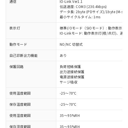
通信
IO-Link Ver1.1
伝送速度: COM3 (230.4kbps)
データ長: 2byte (PDサイズ)/1byte (M-sequ
最小サイクルタイム: 1ms
※1 対応状況
表示灯
標準I/Oモード（SIOモード）: 動作表示灯
IO-Linkモード: 動作表示灯(橙/点灯)、通信
対応済み：EU RoHS指令（10物質）の
動作モード
NO/NC 切替式
非含有に対応した製品が提供可能な商品で
す。
自己診断出力機能
あり
対応予定：EU RoHS指令（10物質）の非含
ご利用条件
有に対応した製品に切り替える予定のある
保護回路
負荷短絡保護
商品です。
出力逆接続保護
対応予定なし：EU RoHS指令（10物質）の
電源逆接続保護
以下の条件をお読みいただき、同意のうえ
非含有に非対応の商品で、対応品を出す予
サージ吸収
ご利用ください。
定はありません。
使用温度範囲
-25～70℃
調査・確認中：EU RoHS指令（10物質）の
本サービスは、当社制御機器事業取扱
※1 中国RoHS○×表
非含有の対応状況を調査中または確認中の
商品の当社在庫状況および標準価格
保存温度範囲
-25～70℃
商品です。
(税抜)を提供させていただくもので
「○」：最大均質材料含有率が中国RoHSの
非該当品：ライセンス料など無形物で、有
す。
使用湿度範囲
35～95%RH
基準値以下であることを示します。
害物質有無と関係のない商品です。
当社制御機器事業取扱商品の中には、
「×」：最大均質材料含有率が中国RoHSの
仕入先様の事情により、非含有部品として
本サービスの対象外となる商品もある
保存湿度範囲
35～95%RH