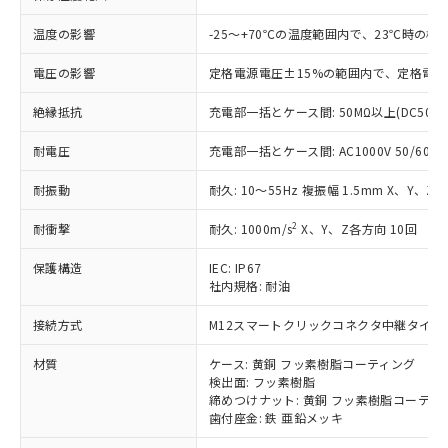
基準値を超えていることを示します。
いたものが、含有品と判明した場合などや
当社は、これら貴社製品のうち、外国
ことをご了承ください。
「－」：未確認です。当社販売部門へお問
むを得ず変更することがあります。
為替および外国貿易法に定める商品
温度の影響
-25～+70℃の温度範囲内で、23℃時の検
在庫状況および標準価格照会結果は、
い合わせください。
（以下｢規制貨物等」という）を輸出
記載している更新日時点での社内デー
*EU RoHS指令（10物質）：
または国外への提供する場合は、日本
電圧の影響
定格電源電圧±15%の範囲内で、定格電
記
タに基づき作成されるものであり、閲
説明
鉛(Pb) 1000ppm以下、 水銀(Hg) 1000ppm以下、 カド
*中国RoHS10物質の基準値 (GB/T26572)：
国政府の輸出許可(または役務取引許
号
覧された時点での実際の在庫および標
ミウム(Cd) 100ppm以下、
Pb(鉛) :1000ppm、 Hg(水銀) : 1000ppm、 Cd(カドミウ
絶縁抵抗
充電部一括とケース間: 50MΩ以上(DC500
可)を取得するなどの必要な手続きを
六価クロム(Cr(Ⅵ)) 1000ppm以下、ポリ臭化ビフェニル
ム) : 100ppm、
準価格とは異なる場合があることをご
類(PBB) 1000ppm以下、ポリ臭化ジフェニルエーテル類
Cr(Ⅵ)(六価クロム) : 1000ppm、 PBBs(ポリ臭化ビフェ
とります。
了承ください。
(PBDE) 1000ppm以下、フタル酸ビス(2-エチルヘキシ
○
一定数以上の在庫あり
ニル類) : 1000ppm、 PBDEs(ポリ臭化ジフェニルエーテ
耐電圧
充電部一括とケース間: AC1000V 50/60Hz 
当社は規制貨物を破棄する場合は、完
ル) (DEHP)(別名：DOP) 1000ppm以下、フタル酸ブチ
正式な納期状況および標準価格はお客
ル類) : 1000ppm、
ルベンジル（BBP） 1000ppm以下、フタル酸ジブチル
全に破砕するなど、違法に輸出されな
DBP(フタル酸ジブチル) : 1000ppm、 DIBP(フタル酸ジ
様のお取引先、またはお客様担当のオ
耐振動
（DBP） 1000ppm以下、フタル酸ジイソブチル
耐久: 10～55Hz 複振幅 1.5mm X、Y、Z各
イソブチル) : 1000ppm、 BBP(フタル酸ブチルベンジ
△
一定数には満たないが在庫あり
いよう必要な手段を講じます。
ムロン制御機器販売店・当社販売員に
(DIBP) 1000ppm以下
ル) : 1000ppm、
当社は貴社製品を、核兵器、ミサイ
但し、RoHS指令で産業用監視および制御機器に対する
DEHP(フタル酸ビス(2-エチルヘキシル)) : 1000ppm
ご相談ください。
2
耐衝撃
耐久: 1000m/s
X、Y、Z各方向 10回
適用除外項目は除く。
ル、化学兵器、生物兵器またはその他
－
在庫なし(最新の在庫状況につ
オムロン制御機器販売店や当社販売拠
フタル酸エステル類の４物質については閾値を超える意
武器並びにこれらの製造装置等に一切
いては、お客様のお取引先、ま
図的な使用がないことを確認しています。
点は「
販売ネットワーク
」をご確認
保護構造
IEC: IP67
※2 環境保護使用期限
使用いたしません。
たはお客様担当のオムロン制御
社内規格: 耐油
ください。
当社は、貴社製品を第三者に販売する
機器販売店・当社販売員にご確
在庫状況および標準価格結果を当社の
※2 対応予定月
「ｅ」：有害物質（10物質）のすべてが基
場合は、上記1、2および3の内容を当
接続方式
M12スマートクリックコネクタ中継タイプ (0
認ください)
事前の承諾なく第三者に漏洩または開
準値以下であることを示します。
該第三者に通知します。また当社は、
示しないようお願いします。
部品在庫の切り替え状況などにより、予定
「10」：通常の使用状況下において有害物
材質
ケース: 黄銅 フッ素樹脂コーティング
販売先および販売に係わる関係者が違
マイパーツ機能（部品リスト作成サー
空
受注生産機種、また在庫状況の
検出面: フッ素樹脂
月が前後することがあります。
質が外部に漏えいし、環境に深刻な影響を
法に輸出するおそれがある場合は、取
ビス）をご利用いただくには、I-Web
白
情報を公開していない機種
締めつけナット: 黄銅 フッ素樹脂コーティ
及ぼさない年数を意味します。
り引きをいたしません。
メンバーズにご登録されている必要が
歯付座金: 鉄 亜鉛メッキ
「－」：未確認です。当社販売部門へお問
あります。