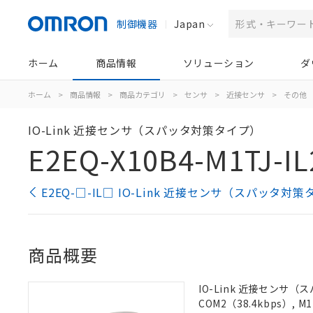
制御機器
Japan
ホーム
商品情報
ソリューション
ダ
ホーム
>
商品情報
>
商品カテゴリ
>
センサ
>
近接センサ
>
その他
IO-Link 近接センサ（スパッタ対策タイプ）
E2EQ-X10B4-M1TJ-IL
E2EQ-□-IL□ IO-Link 近接センサ（スパッタ
商品概要
IO-Link 近接センサ（
COM2（38.4kbps）