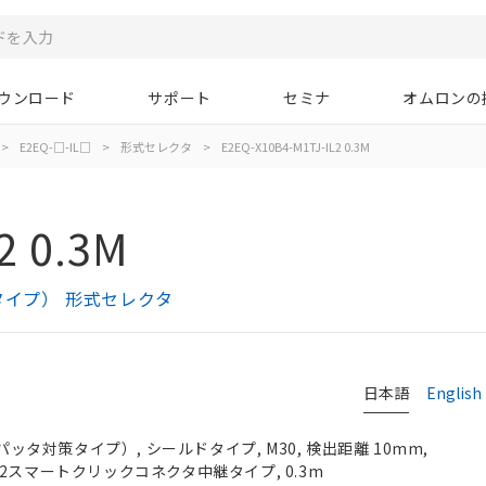
ウンロード
サポート
セミナ
オムロンの
>
E2EQ-□-IL□
>
形式セレクタ
>
E2EQ-X10B4-M1TJ-IL2 0.3M
2 0.3M
対策タイプ） 形式セレクタ
日本語
English
スパッタ対策タイプ）, シールドタイプ, M30, 検出距離 10mm,
, M12スマートクリックコネクタ中継タイプ, 0.3m