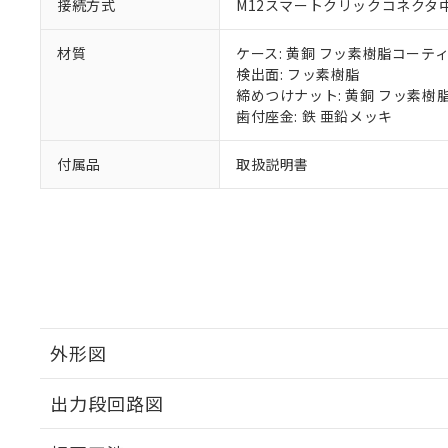
接続方式
M12スマートクリックコネクタ中継
材質
ケース: 黄銅 フッ素樹脂コーテ
検出面: フッ素樹脂
締めつけナット: 黄銅 フッ素樹
歯付座金: 鉄 亜鉛メッキ
付属品
取扱説明書
外形図
出力段回路図
外形図