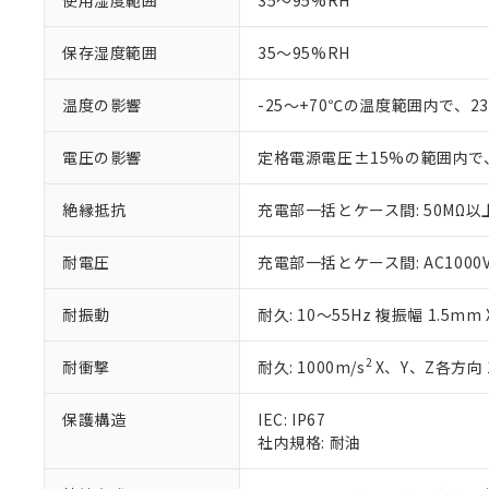
使用湿度範囲
35～95%RH
白
が、当社の製
さい。
下記の非含有証明
保存湿度範囲
35～95%RH
※当社の共同
いる法人を指
EU RoHS指令（
51物質の非含有証
温度の影響
-25～+70℃の温度範囲内で、
※本証明書は発行
また、RoHS指
電圧の影響
定格電源電圧±15%の範囲内で
混在することから
既に当社にて対応
絶縁抵抗
充電部一括とケース間: 50MΩ以上
り割愛しておりま
耐電圧
充電部一括とケース間: AC1000V 5
耐振動
耐久: 10～55Hz 複振幅 1.5mm
2
耐衝撃
耐久: 1000m/s
X、Y、Z各方向 
保護構造
IEC: IP67
社内規格: 耐油