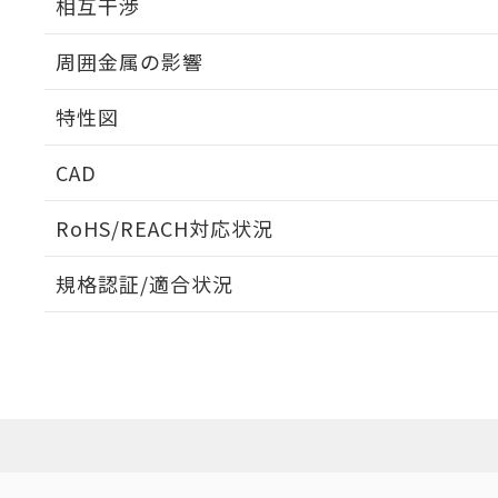
相互干渉
出力段回路図
周囲金属の影響
相互干渉
特性図
周囲金属の影響
CAD
検出物体の大きさと材質による影響
ログイン/会員登録いただくと、CADデータをダウンロ
RoHS/REACH対応状況
規格認証/適合状況
A: 100mm以上、B: 70mm以上
EU RoHS
注意事項・凡例
UL認証
CSA認証
CEマーキング
ダウンロードデータをご利用いただく前に、以下を必ずお読
l: 0mm以上、φd: 30mm以上、D: 0mm以上、m: 40mm以上
No
No
Yes
対応状況
対応予定月
※1
※2
ソフトウェアの使用条件
対応済み
LR型式承認
DNV型式承認
BV型式承認
KR