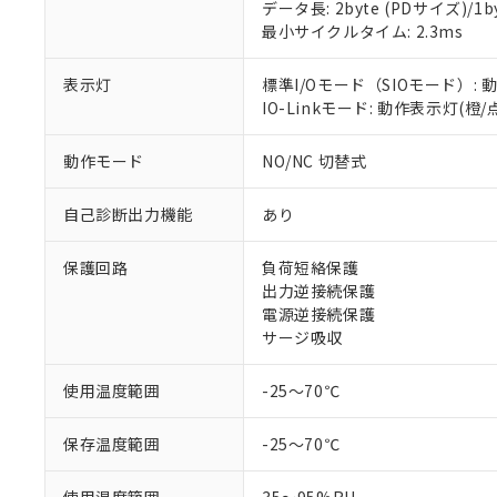
データ長: 2byte (PDサイズ)/1byt
対応予定：EU R
最小サイクルタイム: 2.3ms
対応予定なし：EU
調査・確認中：EU
ご利用条件
表示灯
標準I/Oモード（SIOモード）: 
非該当品：ライセ
※1 中国RoHS
IO-Linkモード: 動作表示灯(橙
仕入先様の事情に
があります。
以下の条件をお読
「○」：最大均質
動作モード
NO/NC 切替式
「×」：最大均質
本サービスは
当社は、これ
*EU RoHS指令（10物
「－」：未確認で
鉛(Pb) 1000ppm以下、
くものです。
う）を輸出ま
自己診断出力機能
あり
記
説明
六価クロム(Cr(Ⅵ)) 1
当社制御機器
などの必要な
フタル酸ビス(2-エチルヘ
号
*中国RoHS10物質の基準値 
ル（DBP） 1000ppm
在庫状況およ
当社は規制貨
Pb(鉛) :1000ppm、 Hg
但し、RoHS指令で産
保護回路
負荷短絡保護
のであり、閲
ます。
Cr(Ⅵ)(六価クロム) : 
フタル酸エステル類の４
出力逆接続保護
○
一定数以
DBP(フタル酸ジブチル) :
い。
当社は貴社製
DEHP(フタル酸ビス(2-エ
電源逆接続保護
正式な納期状
置等に一切使
サージ吸収
当社販売員に
※2 対応予定月
△
一定数に
当社は、貴社
オムロン制御
また当社は、
※2 環境保護使
在庫状況およ
使用温度範囲
-25～70℃
部品在庫の切り替
たしません。
－
在庫なし
す。
「ｅ」：有害物質
機器販売
マイパーツ機
「10」：通常の
保存温度範囲
-25～70℃
ている必要が
味します。
空
受注生産
お客様が当ウ
※3 非含有証明
「－」：未確認で