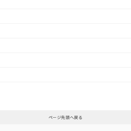
情報更新：2
情報更新：2
情報更新：2
ードすることができます。
情報更新：
ログイン/会員登録
CCC認証
電波法
みください。
、n: 45mm以上
N/A
N/A
非含有証明書
※3
ページ先頭へ戻る
ダウンロードはこちら
型式承認
NK型式承認
ABS型式承認