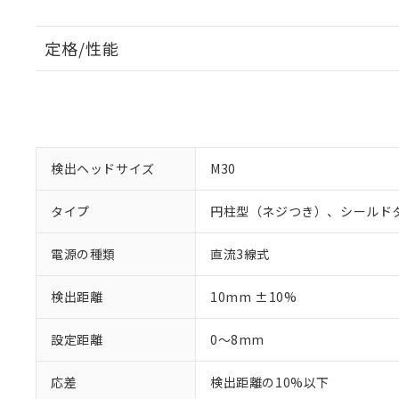
定格/性能
検出ヘッドサイズ
M30
タイプ
円柱型（ネジつき）、シールド
電源の種類
直流3線式
検出距離
10mm ±10%
設定距離
0～8mm
応差
検出距離の10%以下