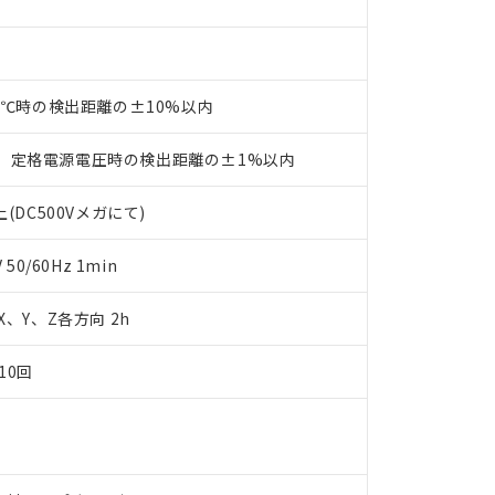
品・サービスに関するお客様との取引・商談に必要な範囲で利用す
合意する
キャンセル
書をダウンロードすることができます。
利用者とは、
"個人情報の共同利用に関して"
の「1.共同利用者の
します。
10物質）の非含有証明書
明書（当社基準）
23℃時の検出距離の±10%以内
日時点で非含有を証明するもので、過去に遡って非含有を証明するも
令のフタル酸エステル類４物質の対応では、対応完了までの期間は出
、定格電源電圧時の検出距離の±1%以内
備考欄に対応日を記載しておりました。
品への在庫切替を完了していることから、特段のことがない限り、20
(DC500Vメガにて)
す。
0/60Hz 1min
 X、Y、Z各方向 2h
10回