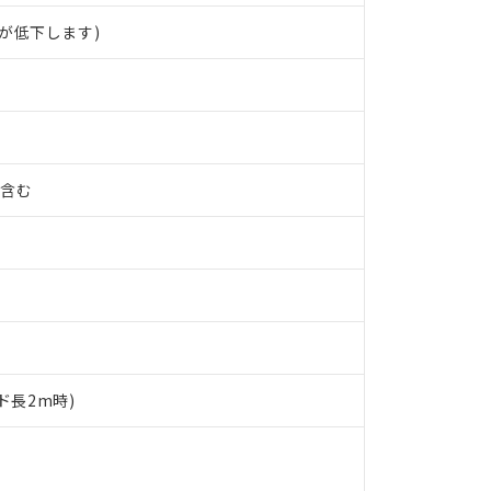
が低下します)
%含む
ド長2m時)
 RoHS指令（10物質）の非含有に対応した製品が提供可能な商品です