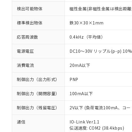
検出可能物体
磁性金属(非磁性金属は検出距離
標準検出物体
鉄30×30×1mm
応答周波数
0.4kHz（平均値）
電源電圧
DC10～30V リップル(p-p) 10
消費電流
20mA以下
制御出力（出力形式）
PNP
制御出力（開閉容量）
100mA以下
制御出力（残留電圧）
2V以下 (負荷電流100mA、コー
※1 対応状況
通信
IO-Link Ver1.1
伝送速度: COM2 (38.4kbps)
対応済み：EU