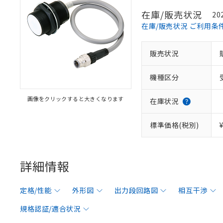
在庫/販売状況
20
在庫/販売状況 ご利用条
販売状況
機種区分
画像をクリックすると大きくなります
在庫状況
標準価格(税別)
詳細情報
定格/性能
外形図
出力段回路図
相互干渉
規格認証/適合状況