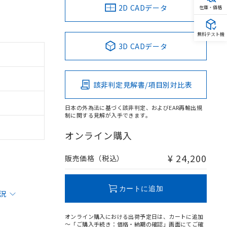
2D CADデータ
在庫・価格
無料テスト機
3D CADデータ
該非判定見解書/項目別対比表
日本の外為法に基づく該非判定、およびEAR再輸出規
制に関する見解が入手できます。
オンライン購入
¥ 24,200
販売価格（税込）
カートに追加
状況
オンライン購入における出荷予定日は、カートに追加
～「ご購入手続き：価格・納期の確認」画面にてご確