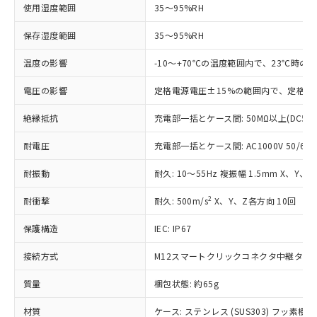
ご利用ください。
定はありません。
使用湿度範囲
35～95%RH
調査・確認中：EU RoHS指令（10物質）の
本サービスは、当社制御機器事業取扱
※1 中国RoHS○×表
非含有の対応状況を調査中または確認中の
保存湿度範囲
35～95%RH
商品の当社在庫状況および標準価格
商品です。
(税抜)を提供させていただくもので
「○」：最大均質材料含有率が中国RoHSの
温度の影響
非該当品：ライセンス料など無形物で、有
-10～+70℃の温度範囲内で、23℃時の
す。
基準値以下であることを示します。
害物質有無と関係のない商品です。
当社制御機器事業取扱商品の中には、
電圧の影響
「×」：最大均質材料含有率が中国RoHSの
定格電源電圧±15%の範囲内で、定格電
仕入先様の事情により、非含有部品として
本サービスの対象外となる商品もある
基準値を超えていることを示します。
いたものが、含有品と判明した場合などや
当社は、これら貴社製品のうち、外国
ことをご了承ください。
絶縁抵抗
充電部一括とケース間: 50MΩ以上(DC50
「－」：未確認です。当社販売部門へお問
むを得ず変更することがあります。
為替および外国貿易法に定める商品
在庫状況および標準価格照会結果は、
い合わせください。
（以下｢規制貨物等」という）を輸出
記載している更新日時点での社内デー
耐電圧
充電部一括とケース間: AC1000V 50/60Hz
*EU RoHS指令（10物質）：
または国外への提供する場合は、日本
記
タに基づき作成されるものであり、閲
説明
鉛(Pb) 1000ppm以下、 水銀(Hg) 1000ppm以下、 カド
*中国RoHS10物質の基準値 (GB/T26572)：
国政府の輸出許可(または役務取引許
耐振動
耐久: 10～55Hz 複振幅 1.5mm X、Y、
号
覧された時点での実際の在庫および標
ミウム(Cd) 100ppm以下、
Pb(鉛) :1000ppm、 Hg(水銀) : 1000ppm、 Cd(カドミウ
可)を取得するなどの必要な手続きを
六価クロム(Cr(Ⅵ)) 1000ppm以下、ポリ臭化ビフェニル
ム) : 100ppm、
準価格とは異なる場合があることをご
類(PBB) 1000ppm以下、ポリ臭化ジフェニルエーテル類
Cr(Ⅵ)(六価クロム) : 1000ppm、 PBBs(ポリ臭化ビフェ
とります。
2
耐衝撃
耐久: 500m/s
X、Y、Z各方向 10回
了承ください。
(PBDE) 1000ppm以下、フタル酸ビス(2-エチルヘキシ
○
一定数以上の在庫あり
ニル類) : 1000ppm、 PBDEs(ポリ臭化ジフェニルエーテ
当社は規制貨物を破棄する場合は、完
ル) (DEHP)(別名：DOP) 1000ppm以下、フタル酸ブチ
正式な納期状況および標準価格はお客
ル類) : 1000ppm、
ルベンジル（BBP） 1000ppm以下、フタル酸ジブチル
保護構造
IEC: IP67
全に破砕するなど、違法に輸出されな
DBP(フタル酸ジブチル) : 1000ppm、 DIBP(フタル酸ジ
様のお取引先、またはお客様担当のオ
（DBP） 1000ppm以下、フタル酸ジイソブチル
イソブチル) : 1000ppm、 BBP(フタル酸ブチルベンジ
△
一定数には満たないが在庫あり
いよう必要な手段を講じます。
ムロン制御機器販売店・当社販売員に
(DIBP) 1000ppm以下
ル) : 1000ppm、
接続方式
M12スマートクリックコネクタ中継タイプ (
当社は貴社製品を、核兵器、ミサイ
但し、RoHS指令で産業用監視および制御機器に対する
DEHP(フタル酸ビス(2-エチルヘキシル)) : 1000ppm
ご相談ください。
適用除外項目は除く。
ル、化学兵器、生物兵器またはその他
－
在庫なし(最新の在庫状況につ
オムロン制御機器販売店や当社販売拠
フタル酸エステル類の４物質については閾値を超える意
質量
梱包状態: 約65g
武器並びにこれらの製造装置等に一切
いては、お客様のお取引先、ま
図的な使用がないことを確認しています。
点は「
販売ネットワーク
」をご確認
※2 環境保護使用期限
使用いたしません。
たはお客様担当のオムロン制御
ください。
材質
ケース: ステンレス (SUS303) フッ素