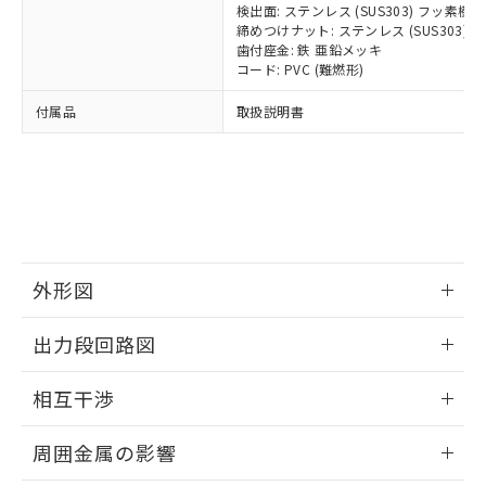
当社は、貴社製品を第三者に販売する
機器販売店・当社販売員にご確
在庫状況および標準価格結果を当社の
検出面: ステンレス (SUS303) フッ素
※2 対応予定月
「ｅ」：有害物質（10物質）のすべてが基
場合は、上記1、2および3の内容を当
認ください)
締めつけナット: ステンレス (SUS303
事前の承諾なく第三者に漏洩または開
準値以下であることを示します。
該第三者に通知します。また当社は、
歯付座金: 鉄 亜鉛メッキ
示しないようお願いします。
部品在庫の切り替え状況などにより、予定
「10」：通常の使用状況下において有害物
コード: PVC (難燃形)
販売先および販売に係わる関係者が違
マイパーツ機能（部品リスト作成サー
空
受注生産機種、また在庫状況の
月が前後することがあります。
質が外部に漏えいし、環境に深刻な影響を
法に輸出するおそれがある場合は、取
ビス）をご利用いただくには、I-Web
白
情報を公開していない機種
付属品
取扱説明書
及ぼさない年数を意味します。
り引きをいたしません。
メンバーズにご登録されている必要が
「－」：未確認です。当社販売部門へお問
あります。
い合わせください。
お客様が当ウェブサイト上で当社にご
※3 非含有証明書ダウンロード
登録された部品リストについて、当社
および当社の共同利用者が、当社の製
下記の非含有証明書をダウンロードするこ
品・サービスに関するお客様との取
とができます。
合意する
キャンセル
引・商談に必要な範囲で利用すること
をご了承ください。
外形図
EU RoHS指令（10物質）の非含有証明書
※当社の共同利用者とは、
"個人情報
51物質の非含有証明書（当社基準）
の共同利用に関して"
の「1.共同利
情報更新：2025/03/17
出力段回路図
※本証明書は発行日時点で非含有を証明す
用者の範囲」に記載されている法人を
るもので、過去に遡って非含有を証明する
指します。
外形図
情報更新：2025/03/17
ものではありません。
相互干渉
また、RoHS指令のフタル酸エステル類４
出力段回路図
物質の対応では、対応完了までの期間は出
情報更新：2025/03/17
周囲金属の影響
荷製品に未対応品が混在することから備考
欄に対応日を記載しておりました。