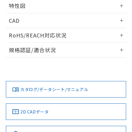
相互干渉
情報更新：2025/03/17
既に当社にて対応品への在庫切替を完了
特性図
していることから、特段のことがない限
周囲金属の影響
情報更新：2025/03/17
り、2022年1月12日より割愛しておりま
CAD
す。
検出物体の大きさと材質による影響
ログイン/会員登録いただくと、CADデータをダウンロー
RoHS/REACH対応状況
ドすることができます。
A: 35mm以上、B: 35mm以上
タイムチャート
情報更新：2026/7/29
規格認証/適合状況
ログイン/会員登録
E2EF-QX2D1-M1TGJ 0.3MのRoHS対応状況については、営
UL認証
CSA認証
CEマーキング
鉄材
業部門もしくは販売店にお問い合わせください。
l: 0mm以上、φd: 8mm以上、D: 0mm以上、m: 8mm以上、
Yes
Yes
Yes
n: 30mm以上
この製品のRoHS/REACH対応状況ページへ
ダウンロードデータをご利用いただく前に、以下を必ずお読
アルミ材
みください。
カタログ/データシート/マニュアル
l: 10mm以上、φd: 50mm以上、D: 10mm以上、m: 8mm以
ソフトウェアの使用条件
上、n: 50mm以上
LR型式承認
DNV型式承認
BV型式承認
KR型式承
（イギリス
（ノルウェー
（フランス
（韓国
船舶規格）
船舶規格）
船舶規格）
船舶規格
2D CADデータ
No
No
No
No