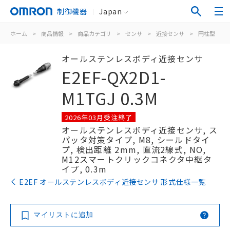
制御機器
Japan
ホーム
>
商品情報
>
商品カテゴリ
>
センサ
>
近接センサ
>
円柱型
>
オールステンレスボディ近接センサ
E2EF-QX2D1-
M1TGJ 0.3M
2026年03月受注終了
オールステンレスボディ近接センサ, ス
パッタ対策タイプ, M8, シールドタイ
プ, 検出距離 2mm, 直流2線式, NO,
M12スマートクリックコネクタ中継タ
イプ, 0.3m
E2EF オールステンレスボディ近接センサ 形式仕様一覧
マイリストに追加