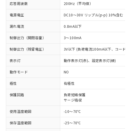
応答周波数
200Hz（平均値）
電源電圧
DC10～30V リップル(p-p) 10%含む
漏れ電流
0.8mA以下
制御出力（開閉容量）
3～100mA
制御出力（残留電圧）
3V以下 (負荷電流100mA以下、コード長
表示灯
動作表示灯(赤)、設定表示灯(緑)
※1 対応状況
動作モード
NO
極性
対応済み：EU RoHS指令（10物質）の
有極性
非含有に対応した製品が提供可能な商品で
保護回路
負荷短絡保護
す。
サージ吸収
対応予定：EU RoHS指令（10物質）の非含
ご利用条件
有に対応した製品に切り替える予定のある
使用温度範囲
-10～70℃
商品です。
対応予定なし：EU RoHS指令（10物質）の
保存温度範囲
-25～70℃
以下の条件をお読みいただき、同意のうえ
非含有に非対応の商品で、対応品を出す予