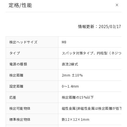
定格/性能
情報更新：2025/03/17
検出ヘッドサイズ
M8
タイプ
スパッタ対策タイプ、円柱型（ネジつき
電源の種類
直流2線式
検出距離
2mm ±10%
設定距離
0～1.4mm
応差
検出距離の15%以下
検出可能物体
磁性金属(非磁性金属は検出距離が低下し
標準検出物体
鉄12×12×1mm