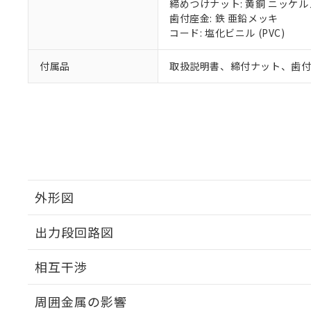
締めつけナット: 黄銅 ニッケ
歯付座金: 鉄 亜鉛メッキ
コード: 塩化ビニル (PVC)
付属品
取扱説明書、締付ナット、歯
外形図
出力段回路図
外形図
相互干渉
出力段回路図
周囲金属の影響