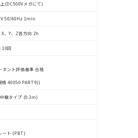
上(DC500Vメガにて)
利用者とは、
"個人情報の共同利用に関して"
の「1.共同利用者の
します。
10物質）の非含有証明書
明書（当社基準）
50/60Hz 1min
日時点で非含有を証明するもので、過去に遡って非含有を証明するも
令のフタル酸エステル類４物質の対応では、対応完了までの期間は出
m X、Y、Z各方向 2h
備考欄に対応日を記載しておりました。
品への在庫切替を完了していることから、特段のことがない限り、20
 10回
す。
ーネント評価基準 合格
規格 40050 PART9))
継タイプ (0.3m)
ト (PBT)