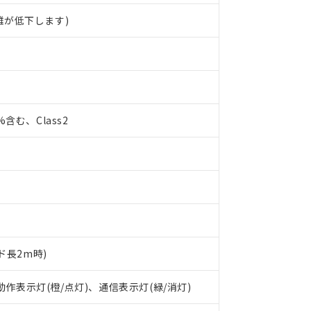
離が低下します)
0%含む、Class2
ド長2m時)
 RoHS指令（10物質）の非含有に対応した製品が提供可能な商品です
 動作表示灯(橙/点灯)、通信表示灯(緑/消灯)
oHS指令（10物質）の非含有に対応した製品に切り替える予定のある