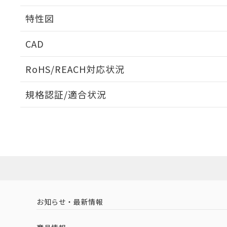
相互干渉
特性図
周囲金属の影響
CAD
検出物体の大きさと材質による影響
ログイン/会員登録いただくと、CADデータをダウンロ
RoHS/REACH対応状況
規格認証/適合状況
EU RoHS
注意事項・凡例
A: 60mm以上、B: 35mm以上
UL認証
CSA認証
CEマーキング
L: 2mm以上、φd: 40mm以上、D: 2mm以上、m: 27mm以
ダウンロードデータをご利用いただく前に、以下を必ずお読
Yes
Yes
Yes
対応状況
対応予定月
※1
※2
金属埋め込み
ソフトウェアの使用条件
対応済み
LR型式承認
DNV型式承認
BV型式承認
KR
（イギリス
（ノルウェー
（フランス
（
お知らせ・最新情報
中国 RoHS
注意事項・凡例
船舶規格）
船舶規格）
船舶規格）
船