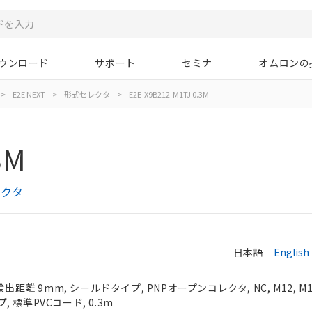
ウンロード
サポート
セミナ
オムロンの
>
E2E NEXT
>
形式セレクタ
>
E2E-X9B212-M1TJ 0.3M
3M
レクタ
日本語
English
検出距離 9mm, シールドタイプ, PNPオープンコレクタ, NC, M12, 
標準PVCコード, 0.3m