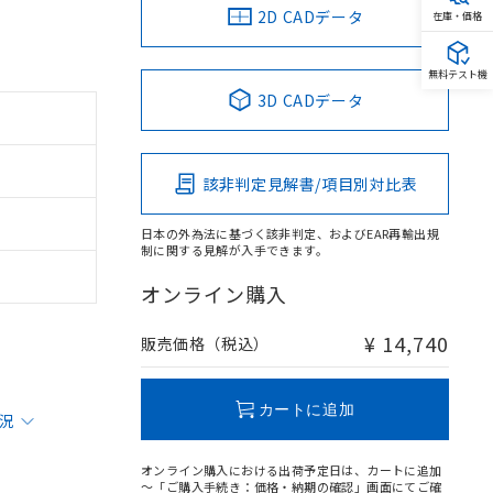
2D CADデータ
在庫・価格
無料テスト機
3D CADデータ
該非判定見解書/項目別対比表
日本の外為法に基づく該非判定、およびEAR再輸出規
制に関する見解が入手できます。
オンライン購入
¥ 14,740
販売価格（税込）
カートに追加
状況
オンライン購入における出荷予定日は、カートに追加
～「ご購入手続き：価格・納期の確認」画面にてご確