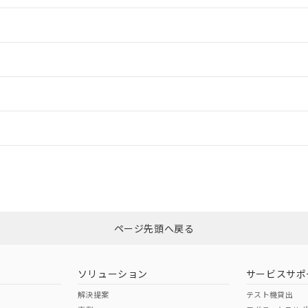
情報更新：2
情報更新：2
ードすることができます。
情報更新：
ログイン/会員登録
CCC認証
電波法
上、n: 30mm以上
みください。
N/A
N/A
非含有証明書
※3
ページ先頭へ戻る
ダウンロードはこちら
型式承認
NK型式承認
ABS型式承認
韓国
（日本
（アメリカ
ソリューション
サービスサポ
舶規格）
船舶規格）
船舶規格）
解決提案
テスト機貸出