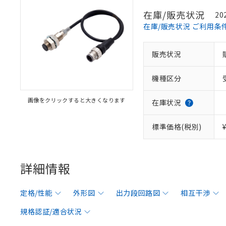
在庫/販売状況
20
在庫/販売状況 ご利用条
販売状況
機種区分
画像をクリックすると大きくなります
在庫状況
標準価格(税別)
詳細情報
定格/性能
外形図
出力段回路図
相互干渉
規格認証/適合状況