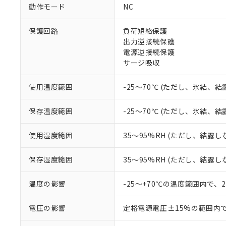
対応予定なし：EU
動作モード
NC
調査・確認中：EU
ご利用条件
非該当品：ライセ
※1 中国RoHS
保護回路
負荷短絡保護
仕入先様の事情に
出力逆接続保護
があります。
以下の条件をお読
「○」：最大均質
電源逆接続保護
「×」：最大均質
サージ吸収
本サービスは
当社は、これ
*EU RoHS指令（10物
「－」：未確認で
鉛(Pb) 1000ppm以下、
くものです。
う）を輸出ま
記
説明
六価クロム(Cr(Ⅵ)) 1
当社制御機器
などの必要な
使用温度範囲
-25～70℃ (ただし、氷結、
フタル酸ビス(2-エチルヘ
号
*中国RoHS10物質の基準値 
ル（DBP） 1000ppm
在庫状況およ
当社は規制貨
Pb(鉛) :1000ppm、 Hg
但し、RoHS指令で産
のであり、閲
ます。
Cr(Ⅵ)(六価クロム) : 
フタル酸エステル類の４
保存温度範囲
-25～70℃ (ただし、氷結、
○
一定数以
DBP(フタル酸ジブチル) :
い。
当社は貴社製
DEHP(フタル酸ビス(2-エ
正式な納期状
置等に一切使
使用湿度範囲
35～95%RH (ただし、結露し
当社販売員に
※2 対応予定月
△
一定数に
当社は、貴社
オムロン制御
また当社は、
※2 環境保護使
保存湿度範囲
35～95%RH (ただし、結露し
在庫状況およ
部品在庫の切り替
たしません。
－
在庫なし
す。
「ｅ」：有害物質
機器販売
マイパーツ機
温度の影響
-25～+70℃の温度範囲内で、
「10」：通常の
ている必要が
味します。
空
受注生産
お客様が当ウ
※3 非含有証明
「－」：未確認で
電圧の影響
定格電源電圧±15%の範囲内
白
が、当社の製
さい。
下記の非含有証明