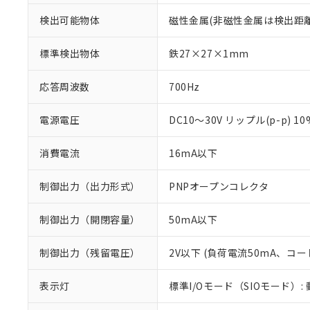
検出可能物体
磁性金属(非磁性金属は検出距
標準検出物体
鉄27×27×1mm
応答周波数
700Hz
電源電圧
DC10～30V リップル(p-p) 1
消費電流
16mA以下
制御出力（出力形式）
PNPオープンコレクタ
制御出力（開閉容量）
50mA以下
※1 対応状況
制御出力（残留電圧）
2V以下 (負荷電流50mA、コー
対応済み：EU
表示灯
標準I/Oモード（SIOモード）:
対応予定：EU R