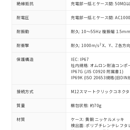
絶縁抵抗
充電部一括とケース間: 50MΩ以
※当社の共同
いる法人を指
EU RoHS指令（
51物質の非含有証
耐電圧
充電部一括とケース間: AC1000V 
※本証明書は発行
また、RoHS指
耐振動
耐久: 10～55Hz 複振幅 1.5m
混在することから
既に当社にて対応
2
耐衝撃
耐久: 1000m/s
X、Y、Z各方向
り割愛しておりま
保護構造
IEC: IP67
社内規格: オムロン耐油コンポ
IP67G (JIS C0920 附属書1)
IP69K (ISO 20653規格(旧DIN
接続方式
M12スマートクリックコネクタ中
質量
梱包状態: 約70g
材質
ケース: 黄銅 ニッケルメッキ
検出面: ポリブチレンテレフタレー