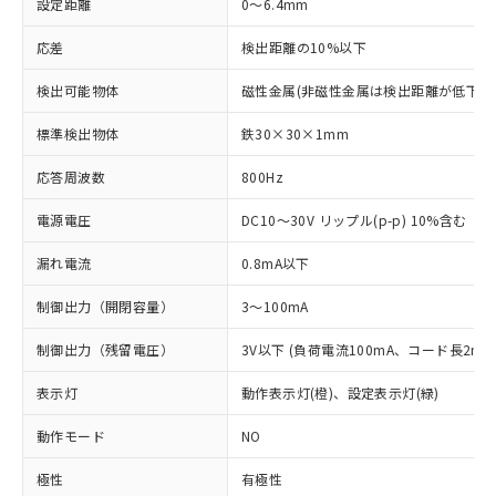
設定距離
0～6.4mm
応差
検出距離の10%以下
検出可能物体
磁性金属(非磁性金属は検出距離が低下し
標準検出物体
鉄30×30×1mm
応答周波数
800Hz
電源電圧
DC10～30V リップル(p-p) 10%含む
漏れ電流
0.8mA以下
制御出力（開閉容量）
3～100mA
制御出力（残留電圧）
3V以下 (負荷電流100mA、コード長2m時
表示灯
動作表示灯(橙)、設定表示灯(緑)
動作モード
NO
極性
有極性