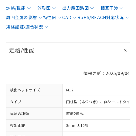
定格/性能
外形図
出力段回路図
相互干渉
周囲金属の影響
特性図
CAD
RoHS/REACH対応状況
規格認証/適合状況
定格/性能
情報更新：2025/09/04
検出ヘッドサイズ
M12
タイプ
円柱型（ネジつき）、非シールドタイプ
電源の種類
直流2線式
検出距離
8mm ±10%