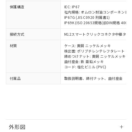
号
覧された時点での実際の在庫および標
ミウム(Cd) 100ppm以下、
Pb(鉛) :1000ppm、 Hg(水銀) : 1000ppm、 Cd(カドミウ
可)を取得するなどの必要な手続きを
六価クロム(Cr(Ⅵ)) 1000ppm以下、ポリ臭化ビフェニル
ム) : 100ppm、
保護構造
IEC: IP67
準価格とは異なる場合があることをご
類(PBB) 1000ppm以下、ポリ臭化ジフェニルエーテル類
Cr(Ⅵ)(六価クロム) : 1000ppm、 PBBs(ポリ臭化ビフェ
とります。
社内規格: オムロン耐油コンポーネント評
了承ください。
(PBDE) 1000ppm以下、フタル酸ビス(2-エチルヘキシ
○
一定数以上の在庫あり
ニル類) : 1000ppm、 PBDEs(ポリ臭化ジフェニルエーテ
IP67G (JIS C0920 附属書1)
当社は規制貨物を破棄する場合は、完
ル) (DEHP)(別名：DOP) 1000ppm以下、フタル酸ブチ
正式な納期状況および標準価格はお客
ル類) : 1000ppm、
IP69K (ISO 20653規格(旧DIN規格 40050 
ルベンジル（BBP） 1000ppm以下、フタル酸ジブチル
全に破砕するなど、違法に輸出されな
DBP(フタル酸ジブチル) : 1000ppm、 DIBP(フタル酸ジ
様のお取引先、またはお客様担当のオ
（DBP） 1000ppm以下、フタル酸ジイソブチル
イソブチル) : 1000ppm、 BBP(フタル酸ブチルベンジ
△
一定数には満たないが在庫あり
いよう必要な手段を講じます。
ムロン制御機器販売店・当社販売員に
(DIBP) 1000ppm以下
ル) : 1000ppm、
接続方式
M12スマートクリックコネクタ中継タイプ (
当社は貴社製品を、核兵器、ミサイ
但し、RoHS指令で産業用監視および制御機器に対する
DEHP(フタル酸ビス(2-エチルヘキシル)) : 1000ppm
ご相談ください。
適用除外項目は除く。
ル、化学兵器、生物兵器またはその他
－
在庫なし(最新の在庫状況につ
オムロン制御機器販売店や当社販売拠
フタル酸エステル類の４物質については閾値を超える意
材質
ケース: 黄銅 ニッケルメッキ
武器並びにこれらの製造装置等に一切
いては、お客様のお取引先、ま
図的な使用がないことを確認しています。
点は「
販売ネットワーク
」をご確認
検出面: ポリブチレンテレフタレート (PB
※2 環境保護使用期限
使用いたしません。
たはお客様担当のオムロン制御
締めつけナット: 黄銅 ニッケルメッキ
ください。
当社は、貴社製品を第三者に販売する
歯付座金: 鉄 亜鉛メッキ
機器販売店・当社販売員にご確
在庫状況および標準価格結果を当社の
※2 対応予定月
「ｅ」：有害物質（10物質）のすべてが基
コード: 塩化ビニル (PVC)
場合は、上記1、2および3の内容を当
認ください)
事前の承諾なく第三者に漏洩または開
準値以下であることを示します。
該第三者に通知します。また当社は、
示しないようお願いします。
付属品
取扱説明書、締付ナット、歯付座金
部品在庫の切り替え状況などにより、予定
「10」：通常の使用状況下において有害物
販売先および販売に係わる関係者が違
マイパーツ機能（部品リスト作成サー
空
受注生産機種、また在庫状況の
月が前後することがあります。
質が外部に漏えいし、環境に深刻な影響を
法に輸出するおそれがある場合は、取
ビス）をご利用いただくには、I-Web
白
情報を公開していない機種
及ぼさない年数を意味します。
り引きをいたしません。
メンバーズにご登録されている必要が
「－」：未確認です。当社販売部門へお問
あります。
い合わせください。
お客様が当ウェブサイト上で当社にご
※3 非含有証明書ダウンロード
登録された部品リストについて、当社
および当社の共同利用者が、当社の製
下記の非含有証明書をダウンロードするこ
品・サービスに関するお客様との取
外形図
とができます。
合意する
キャンセル
引・商談に必要な範囲で利用すること