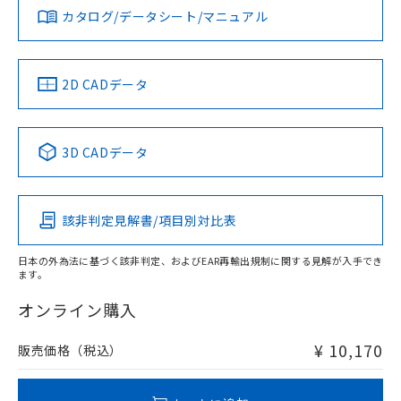
みください。
カタログ/データシート/マニュアル
対応済み
ソフトウェアの使用条件
LR型式承認
DNV型式承認
BV型式承認
KR型式承
タイムチャート
（イギリス
（ノルウェー
（フランス
（韓国
船舶規格）
船舶規格）
船舶規格）
船舶規格
中国 RoHS
注意事項・凡例
2D CADデータ
No
No
No
No
l: 15mm以上、φd: 40mm以上、D: 15mm以上、m: 20mm
以上、n: 40mm以上
中国 RoHS表
※1 ※2
3D CADデータ
この製品の規格認証/適合状況ページへ
Pb
Hg
Cd
Cr(VI)
その他の認証はこちらのページからご検索ください
該非判定見解書/項目別対比表
X
O
O
O
検出領域
日本の外為法に基づく該非判定、およびEAR再輸出規制に関する見解が入手でき
ます。
"対応済み"や非含有の記載がされた商品であっても、流通
在庫等で未対応品が混在する可能性があります。
オンライン購入
非含有品が必要な際は、弊社営業部門もしくは販売店へお
問い合わせください。
¥ 10,170
販売価格（税込）
この製品のRoHS/REACH対応状況ページへ