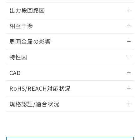
情報更新：2025/09/04
をご了承ください。
出力段回路図
EU RoHS指令（10物質）の非含有証明書
※当社の共同利用者とは、
"個人情報
51物質の非含有証明書（当社基準）
の共同利用に関して"
の「1.共同利
外形図
情報更新：2025/09/04
※本証明書は発行日時点で非含有を証明す
相互干渉
用者の範囲」に記載されている法人を
るもので、過去に遡って非含有を証明する
指します。
出力段回路図
ものではありません。
情報更新：2025/09/04
周囲金属の影響
また、RoHS指令のフタル酸エステル類４
物質の対応では、対応完了までの期間は出
相互干渉
情報更新：2025/09/04
荷製品に未対応品が混在することから備考
特性図
欄に対応日を記載しておりました。
周囲金属の影響
情報更新：2025/09/04
既に当社にて対応品への在庫切替を完了
CAD
していることから、特段のことがない限
り、2022年1月12日より割愛しておりま
検出物体の大きさと材質による影響
ログイン/会員登録いただくと、CADデータをダウンロー
RoHS/REACH対応状況
す。
ドすることができます。
情報更新：2026/7/29
A: 120mm以上、B: 100mm以上
規格認証/適合状況
ログイン/会員登録
EU RoHS
注意事項・凡例
UL認証
CSA認証
CEマーキング
L: 11mm以上、φd: 40mm以上、D: 11mm以上、m: 20mm
以上、n: 40mm以上
Yes
Yes
Yes
金属埋め込み
対応状況
対応予定月
※1
※2
ダウンロードデータをご利用いただく前に、以下を必ずお読