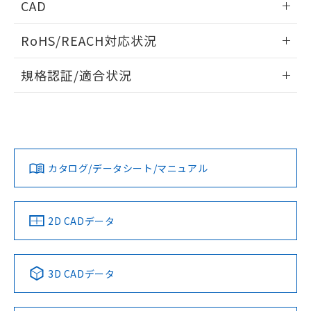
CAD
検出物体の大きさと材質による影響
ログイン/会員登録いただくと、CADデータをダウンロー
RoHS/REACH対応状況
ドすることができます。
情報更新：2026/7/29
A: 120mm以上、B: 100mm以上
規格認証/適合状況
ログイン/会員登録
EU RoHS
注意事項・凡例
UL認証
CSA認証
CEマーキング
L: 11mm以上、φd: 40mm以上、D: 11mm以上、m: 20mm
以上、n: 40mm以上
Yes
Yes
Yes
金属埋め込み
対応状況
対応予定月
※1
※2
ダウンロードデータをご利用いただく前に、以下を必ずお読
みください。
カタログ/データシート/マニュアル
対応済み
ソフトウェアの使用条件
LR型式承認
DNV型式承認
BV型式承認
KR型式承
タイムチャート
（イギリス
（ノルウェー
（フランス
（韓国
船舶規格）
船舶規格）
船舶規格）
船舶規格
中国 RoHS
注意事項・凡例
2D CADデータ
No
No
No
No
l: 15mm以上、φd: 40mm以上、D: 15mm以上、m: 20mm
以上、n: 40mm以上
中国 RoHS表
※1 ※2
検出領域
3D CADデータ
この製品の規格認証/適合状況ページへ
Pb
Hg
Cd
Cr(VI)
その他の認証はこちらのページからご検索ください