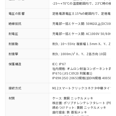
仕入先様の事情により、非含有部品として
本サービスの対象外となる商品もある
-25～+70℃の温度範囲内で、23℃時の検
基準値を超えていることを示します。
いたものが、含有品と判明した場合などや
当社は、これら貴社製品のうち、外国
ことをご了承ください。
「－」：未確認です。当社販売部門へお問
むを得ず変更することがあります。
為替および外国貿易法に定める商品
電圧の影響
定格電源電圧±15%の範囲内で、定格電源
在庫状況および標準価格照会結果は、
い合わせください。
（以下｢規制貨物等」という）を輸出
記載している更新日時点での社内デー
*EU RoHS指令（10物質）：
または国外への提供する場合は、日本
絶縁抵抗
充電部一括とケース間: 50MΩ以上(DC500V
記
タに基づき作成されるものであり、閲
説明
鉛(Pb) 1000ppm以下、 水銀(Hg) 1000ppm以下、 カド
*中国RoHS10物質の基準値 (GB/T26572)：
国政府の輸出許可(または役務取引許
号
覧された時点での実際の在庫および標
ミウム(Cd) 100ppm以下、
Pb(鉛) :1000ppm、 Hg(水銀) : 1000ppm、 Cd(カドミウ
耐電圧
充電部一括とケース間: AC1000V 50/60Hz 1
可)を取得するなどの必要な手続きを
六価クロム(Cr(Ⅵ)) 1000ppm以下、ポリ臭化ビフェニル
ム) : 100ppm、
準価格とは異なる場合があることをご
類(PBB) 1000ppm以下、ポリ臭化ジフェニルエーテル類
Cr(Ⅵ)(六価クロム) : 1000ppm、 PBBs(ポリ臭化ビフェ
とります。
了承ください。
(PBDE) 1000ppm以下、フタル酸ビス(2-エチルヘキシ
○
一定数以上の在庫あり
ニル類) : 1000ppm、 PBDEs(ポリ臭化ジフェニルエーテ
耐振動
耐久: 10～55Hz 複振幅 1.5mm X、Y、Z各
当社は規制貨物を破棄する場合は、完
ル) (DEHP)(別名：DOP) 1000ppm以下、フタル酸ブチ
正式な納期状況および標準価格はお客
ル類) : 1000ppm、
ルベンジル（BBP） 1000ppm以下、フタル酸ジブチル
全に破砕するなど、違法に輸出されな
DBP(フタル酸ジブチル) : 1000ppm、 DIBP(フタル酸ジ
様のお取引先、またはお客様担当のオ
（DBP） 1000ppm以下、フタル酸ジイソブチル
2
耐衝撃
耐久: 1000m/s
X、Y、Z各方向 10回
イソブチル) : 1000ppm、 BBP(フタル酸ブチルベンジ
△
一定数には満たないが在庫あり
いよう必要な手段を講じます。
ムロン制御機器販売店・当社販売員に
(DIBP) 1000ppm以下
ル) : 1000ppm、
当社は貴社製品を、核兵器、ミサイ
但し、RoHS指令で産業用監視および制御機器に対する
DEHP(フタル酸ビス(2-エチルヘキシル)) : 1000ppm
ご相談ください。
保護構造
IEC: IP67
適用除外項目は除く。
ル、化学兵器、生物兵器またはその他
－
在庫なし(最新の在庫状況につ
オムロン制御機器販売店や当社販売拠
社内規格: オムロン耐油コンポーネント評価
フタル酸エステル類の４物質については閾値を超える意
武器並びにこれらの製造装置等に一切
いては、お客様のお取引先、ま
図的な使用がないことを確認しています。
IP67G (JIS C0920 附属書1)
点は「
販売ネットワーク
」をご確認
※2 環境保護使用期限
使用いたしません。
IP69K (ISO 20653規格(旧DIN規格 40050 PA
たはお客様担当のオムロン制御
ください。
当社は、貴社製品を第三者に販売する
機器販売店・当社販売員にご確
在庫状況および標準価格結果を当社の
※2 対応予定月
「ｅ」：有害物質（10物質）のすべてが基
接続方式
M12スマートクリックコネクタ中継タイプ (0
場合は、上記1、2および3の内容を当
認ください)
事前の承諾なく第三者に漏洩または開
準値以下であることを示します。
該第三者に通知します。また当社は、
示しないようお願いします。
材質
ケース: 黄銅 ニッケルメッキ
部品在庫の切り替え状況などにより、予定
「10」：通常の使用状況下において有害物
販売先および販売に係わる関係者が違
マイパーツ機能（部品リスト作成サー
空
受注生産機種、また在庫状況の
検出面: ポリブチレンテレフタレート (PBT)
月が前後することがあります。
質が外部に漏えいし、環境に深刻な影響を
法に輸出するおそれがある場合は、取
ビス）をご利用いただくには、I-Web
白
情報を公開していない機種
締めつけナット: 黄銅 ニッケルメッキ
及ぼさない年数を意味します。
り引きをいたしません。
メンバーズにご登録されている必要が
歯付座金: 鉄 亜鉛メッキ
「－」：未確認です。当社販売部門へお問