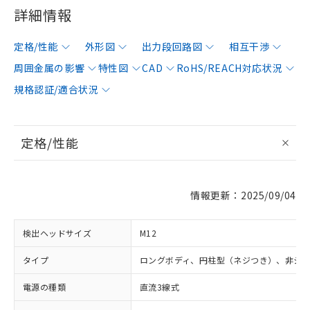
詳細情報
定格/性能
外形図
出力段回路図
相互干渉
周囲金属の影響
特性図
CAD
RoHS/REACH対応状況
規格認証/適合状況
定格/性能
情報更新：2025/09/04
検出ヘッドサイズ
M12
タイプ
ロングボディ、円柱型（ネジつき）、非シ
電源の種類
直流3線式