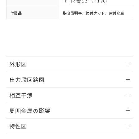
コード: 塩化ビニル (PVC)
あります。
い合わせください。
お客様が当ウェブサイト上で当社にご
※3 非含有証明書ダウンロード
付属品
取扱説明書、締付ナット、歯付座金
登録された部品リストについて、当社
および当社の共同利用者が、当社の製
下記の非含有証明書をダウンロードするこ
品・サービスに関するお客様との取
とができます。
合意する
キャンセル
引・商談に必要な範囲で利用すること
をご了承ください。
EU RoHS指令（10物質）の非含有証明書
※当社の共同利用者とは、
"個人情報
51物質の非含有証明書（当社基準）
の共同利用に関して"
の「1.共同利
※本証明書は発行日時点で非含有を証明す
用者の範囲」に記載されている法人を
外形図
るもので、過去に遡って非含有を証明する
指します。
ものではありません。
情報更新：2025/09/04
また、RoHS指令のフタル酸エステル類４
出力段回路図
物質の対応では、対応完了までの期間は出
外形図
荷製品に未対応品が混在することから備考
情報更新：2025/09/04
相互干渉
欄に対応日を記載しておりました。
既に当社にて対応品への在庫切替を完了
出力段回路図
情報更新：2025/09/04
周囲金属の影響
していることから、特段のことがない限
り、2022年1月12日より割愛しておりま
相互干渉
情報更新：2025/09/04
す。
特性図
周囲金属の影響
情報更新：2025/09/04