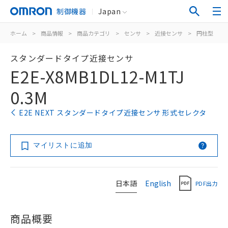
制御機器
Japan
ホーム
>
商品情報
>
商品カテゴリ
>
センサ
>
近接センサ
>
円柱型
>
スタンダードタイプ近接センサ
E2E-X8MB1DL12-M1TJ
0.3M
E2E NEXT スタンダードタイプ近接センサ 形式セレクタ
マイリストに追加
日本語
English
PDF出力
商品概要