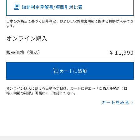
該非判定見解書/項目別対比表
X
O
O
O
日本の外為法に基づく該非判定、およびEAR再輸出規制に関する見解が入手でき
ます。
"対応済み"や非含有の記載がされた商品であっても、流通
在庫等で未対応品が混在する可能性があります。
オンライン購入
非含有品が必要な際は、弊社営業部門もしくは販売店へお
問い合わせください。
¥ 11,990
販売価格（税込）
この製品のRoHS/REACH対応状況ページへ
カートに追加
オンライン購入における出荷予定日は、カートに追加～「ご購入手続き：価
格・納期の確認」画面にてご確認ください。
カートをみる