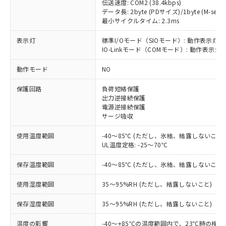
伝送速度: COM2 (38.4kbps)
データ長: 2byte (PDサイズ)/1byte (M-seque
最小サイクルタイム: 2.3ms
表示灯
標準I/Oモード（SIOモード）: 動作表示灯(
IO-Linkモード（COMモード）: 動作表示灯(
※1 対応状況
動作モード
NO
対応済み：EU RoHS指令（10物質）の
非含有に対応した製品が提供可能な商品で
保護回路
負荷短絡保護
出力逆接続保護
す。
電源逆接続保護
対応予定：EU RoHS指令（10物質）の非含
サージ吸収
ご利用条件
有に対応した製品に切り替える予定のある
商品です。
使用温度範囲
-40～85℃ (ただし、氷結、結露しないこと)
対応予定なし：EU RoHS指令（10物質）の
UL温度定格: -25～70℃
以下の条件をお読みいただき、同意のうえ
非含有に非対応の商品で、対応品を出す予
ご利用ください。
定はありません。
保存温度範囲
-40～85℃ (ただし、氷結、結露しないこと)
調査・確認中：EU RoHS指令（10物質）の
本サービスは、当社制御機器事業取扱
※1 中国RoHS○×表
非含有の対応状況を調査中または確認中の
使用湿度範囲
35～95%RH (ただし、結露しないこと)
商品の当社在庫状況および標準価格
商品です。
(税抜)を提供させていただくもので
「○」：最大均質材料含有率が中国RoHSの
保存湿度範囲
35～95%RH (ただし、結露しないこと)
非該当品：ライセンス料など無形物で、有
す。
基準値以下であることを示します。
害物質有無と関係のない商品です。
当社制御機器事業取扱商品の中には、
温度の影響
-40～+85℃の温度範囲内で、23℃時の検
「×」：最大均質材料含有率が中国RoHSの