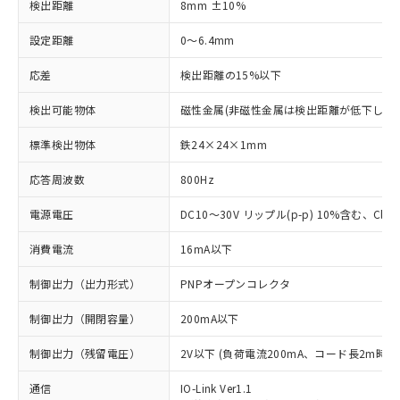
検出距離
8mm ±10%
設定距離
0～6.4mm
応差
検出距離の15%以下
検出可能物体
磁性金属(非磁性金属は検出距離が低下します
標準検出物体
鉄24×24×1mm
応答周波数
800Hz
電源電圧
DC10～30V リップル(p-p) 10%含む、Class
消費電流
16mA以下
制御出力（出力形式）
PNPオープンコレクタ
制御出力（開閉容量）
200mA以下
制御出力（残留電圧）
2V以下 (負荷電流200mA、コード長2m時)
通信
IO-Link Ver1.1