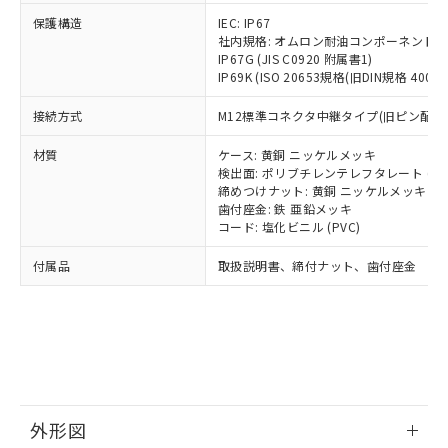
号
覧された時点での実際の在庫および標
ミウム(Cd) 100ppm以下、
Pb(鉛) :1000ppm、 Hg(水銀) : 1000ppm、 Cd(カドミウ
可)を取得するなどの必要な手続きを
六価クロム(Cr(Ⅵ)) 1000ppm以下、ポリ臭化ビフェニル
ム) : 100ppm、
保護構造
IEC: IP67
準価格とは異なる場合があることをご
類(PBB) 1000ppm以下、ポリ臭化ジフェニルエーテル類
Cr(Ⅵ)(六価クロム) : 1000ppm、 PBBs(ポリ臭化ビフェ
とります。
社内規格: オムロン耐油コンポーネント評
了承ください。
(PBDE) 1000ppm以下、フタル酸ビス(2-エチルヘキシ
○
一定数以上の在庫あり
ニル類) : 1000ppm、 PBDEs(ポリ臭化ジフェニルエーテ
IP67G (JIS C0920 附属書1)
当社は規制貨物を破棄する場合は、完
ル) (DEHP)(別名：DOP) 1000ppm以下、フタル酸ブチ
正式な納期状況および標準価格はお客
ル類) : 1000ppm、
IP69K (ISO 20653規格(旧DIN規格 40050 
ルベンジル（BBP） 1000ppm以下、フタル酸ジブチル
全に破砕するなど、違法に輸出されな
DBP(フタル酸ジブチル) : 1000ppm、 DIBP(フタル酸ジ
様のお取引先、またはお客様担当のオ
（DBP） 1000ppm以下、フタル酸ジイソブチル
イソブチル) : 1000ppm、 BBP(フタル酸ブチルベンジ
△
一定数には満たないが在庫あり
いよう必要な手段を講じます。
ムロン制御機器販売店・当社販売員に
(DIBP) 1000ppm以下
ル) : 1000ppm、
接続方式
M12標準コネクタ中継タイプ(旧ピン配線) (
当社は貴社製品を、核兵器、ミサイ
但し、RoHS指令で産業用監視および制御機器に対する
DEHP(フタル酸ビス(2-エチルヘキシル)) : 1000ppm
ご相談ください。
適用除外項目は除く。
ル、化学兵器、生物兵器またはその他
－
在庫なし(最新の在庫状況につ
オムロン制御機器販売店や当社販売拠
フタル酸エステル類の４物質については閾値を超える意
材質
ケース: 黄銅 ニッケルメッキ
武器並びにこれらの製造装置等に一切
いては、お客様のお取引先、ま
図的な使用がないことを確認しています。
点は「
販売ネットワーク
」をご確認
検出面: ポリブチレンテレフタレート (PB
※2 環境保護使用期限
使用いたしません。
たはお客様担当のオムロン制御
締めつけナット: 黄銅 ニッケルメッキ
ください。
当社は、貴社製品を第三者に販売する
歯付座金: 鉄 亜鉛メッキ
機器販売店・当社販売員にご確
在庫状況および標準価格結果を当社の
※2 対応予定月
「ｅ」：有害物質（10物質）のすべてが基
コード: 塩化ビニル (PVC)
場合は、上記1、2および3の内容を当
認ください)
事前の承諾なく第三者に漏洩または開
準値以下であることを示します。
該第三者に通知します。また当社は、
示しないようお願いします。
付属品
取扱説明書、締付ナット、歯付座金
部品在庫の切り替え状況などにより、予定
「10」：通常の使用状況下において有害物
販売先および販売に係わる関係者が違
マイパーツ機能（部品リスト作成サー
空
受注生産機種、また在庫状況の
月が前後することがあります。
質が外部に漏えいし、環境に深刻な影響を
法に輸出するおそれがある場合は、取
ビス）をご利用いただくには、I-Web
白
情報を公開していない機種
及ぼさない年数を意味します。
り引きをいたしません。
メンバーズにご登録されている必要が
「－」：未確認です。当社販売部門へお問
あります。
い合わせください。
お客様が当ウェブサイト上で当社にご
※3 非含有証明書ダウンロード
登録された部品リストについて、当社
および当社の共同利用者が、当社の製
下記の非含有証明書をダウンロードするこ
品・サービスに関するお客様との取
外形図
とができます。
合意する
キャンセル
引・商談に必要な範囲で利用すること