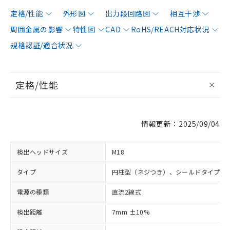
定格/性能
外形図
出力段回路図
相互干渉
周囲金属の影響
特性図
CAD
RoHS/REACH対応状況
規格認証/適合状況
定格/性能
情報更新：2025/09/04
検出ヘッドサイズ
M18
タイプ
円柱型（ネジつき）、シールドタイプ
電源の種類
直流2線式
検出距離
7mm ±10%