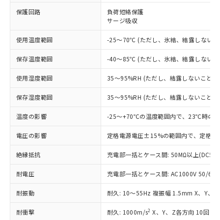
※1 対応状況
保護回路
負荷短絡保護
サージ吸収
対応済み：EU RoHS指令（10物質）の
非含有に対応した製品が提供可能な商品で
使用温度範囲
-25～70℃ (ただし、氷結、結露しないこ
す。
対応予定：EU RoHS指令（10物質）の非含
ご利用条件
保存温度範囲
-40～85℃ (ただし、氷結、結露しないこ
有に対応した製品に切り替える予定のある
商品です。
使用湿度範囲
35～95%RH (ただし、結露しないこと)
対応予定なし：EU RoHS指令（10物質）の
以下の条件をお読みいただき、同意のうえ
非含有に非対応の商品で、対応品を出す予
保存湿度範囲
35～95%RH (ただし、結露しないこと)
ご利用ください。
定はありません。
調査・確認中：EU RoHS指令（10物質）の
温度の影響
-25～+70℃の温度範囲内で、23℃時の
本サービスは、当社制御機器事業取扱
※1 中国RoHS○×表
非含有の対応状況を調査中または確認中の
商品の当社在庫状況および標準価格
商品です。
電圧の影響
定格電源電圧±15%の範囲内で、定格電
(税抜)を提供させていただくもので
「○」：最大均質材料含有率が中国RoHSの
非該当品：ライセンス料など無形物で、有
す。
基準値以下であることを示します。
絶縁抵抗
充電部一括とケース間: 50MΩ以上(DC50
害物質有無と関係のない商品です。
当社制御機器事業取扱商品の中には、
「×」：最大均質材料含有率が中国RoHSの
仕入先様の事情により、非含有部品として
本サービスの対象外となる商品もある
耐電圧
充電部一括とケース間: AC1000V 50/60Hz
基準値を超えていることを示します。
いたものが、含有品と判明した場合などや
当社は、これら貴社製品のうち、外国
ことをご了承ください。
「－」：未確認です。当社販売部門へお問
むを得ず変更することがあります。
為替および外国貿易法に定める商品
在庫状況および標準価格照会結果は、
耐振動
耐久: 10～55Hz 複振幅 1.5mm X、Y、
い合わせください。
（以下｢規制貨物等」という）を輸出
記載している更新日時点での社内デー
*EU RoHS指令（10物質）：
または国外への提供する場合は、日本
記
タに基づき作成されるものであり、閲
説明
2
耐衝撃
耐久: 1000m/s
X、Y、Z各方向 10回
鉛(Pb) 1000ppm以下、 水銀(Hg) 1000ppm以下、 カド
*中国RoHS10物質の基準値 (GB/T26572)：
国政府の輸出許可(または役務取引許