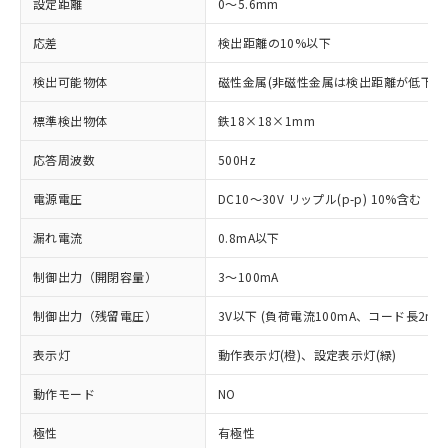
設定距離
0～5.6mm
応差
検出距離の10%以下
検出可能物体
磁性金属(非磁性金属は検出距離が低下し
標準検出物体
鉄18×18×1mm
応答周波数
500Hz
電源電圧
DC10～30V リップル(p-p) 10%含む
漏れ電流
0.8mA以下
制御出力（開閉容量）
3～100mA
制御出力（残留電圧）
3V以下 (負荷電流100mA、コード長2m時
表示灯
動作表示灯(橙)、設定表示灯(緑)
動作モード
NO
極性
有極性