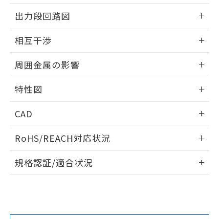
情報更新：2025/09/04
をご了承ください。
出力段回路図
EU RoHS指令（10物質）の非含有証明書
※当社の共同利用者とは、
"個人情報
51物質の非含有証明書（当社基準）
の共同利用に関して"
の「1.共同利
外形図
情報更新：2025/09/04
※本証明書は発行日時点で非含有を証明す
相互干渉
用者の範囲」に記載されている法人を
るもので、過去に遡って非含有を証明する
指します。
出力段回路図
ものではありません。
情報更新：2025/09/04
周囲金属の影響
また、RoHS指令のフタル酸エステル類４
物質の対応では、対応完了までの期間は出
相互干渉
情報更新：2025/09/04
荷製品に未対応品が混在することから備考
特性図
欄に対応日を記載しておりました。
周囲金属の影響
情報更新：2025/09/04
既に当社にて対応品への在庫切替を完了
CAD
していることから、特段のことがない限
り、2022年1月12日より割愛しておりま
検出物体の大きさと材質による影響
ログイン/会員登録いただくと、CADデータをダウンロー
RoHS/REACH対応状況
す。
ドすることができます。
情報更新：2026/7/29
A: 50mm以上、B: 35mm以上
規格認証/適合状況
ログイン/会員登録
EU RoHS
注意事項・凡例
UL認証
CSA認証
CEマーキング
L: 0mm以上、φd: 18mm以上、D: 0mm以上、m: 20mm以
上、n: 27mm以上
No
No
Yes
金属埋め込み
対応状況
対応予定月
※1
※2
ダウンロードデータをご利用いただく前に、以下を必ずお読