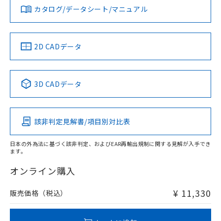
みください。
カタログ/データシート/マニュアル
対応済み
タイムチャート
ソフトウェアの使用条件
LR型式承認
DNV型式承認
BV型式承認
KR型式承
（イギリス
（ノルウェー
（フランス
（韓国
船舶規格）
船舶規格）
船舶規格）
船舶規格
中国 RoHS
注意事項・凡例
2D CADデータ
No
No
No
No
l: 0mm以上、φd: 18mm以上、D: 0mm以上、m: 20mm以
上、n: 27mm以上
中国 RoHS表
※1 ※2
3D CADデータ
この製品の規格認証/適合状況ページへ
Pb
Hg
Cd
Cr(VI)
その他の認証はこちらのページからご検索ください
該非判定見解書/項目別対比表
X
O
O
O
検出領域
日本の外為法に基づく該非判定、およびEAR再輸出規制に関する見解が入手でき
ます。
"対応済み"や非含有の記載がされた商品であっても、流通
在庫等で未対応品が混在する可能性があります。
オンライン購入
非含有品が必要な際は、弊社営業部門もしくは販売店へお
問い合わせください。
¥ 11,330
販売価格（税込）
この製品のRoHS/REACH対応状況ページへ