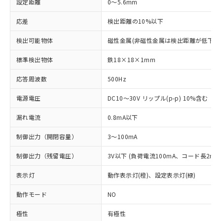
設定距離
0～5.6mm
応差
検出距離の10%以下
検出可能物体
磁性金属(非磁性金属は検出距離が低下し
標準検出物体
鉄18×18×1mm
応答周波数
500Hz
電源電圧
DC10～30V リップル(p-p) 10%含む
漏れ電流
0.8mA以下
制御出力（開閉容量）
3～100mA
制御出力（残留電圧）
3V以下 (負荷電流100mA、コード長2m時
表示灯
動作表示灯(橙)、設定表示灯(緑)
動作モード
NO
極性
有極性