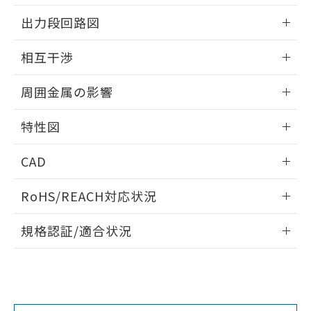
情報更新：2025/09/04
をご了承ください。
出力段回路図
EU RoHS指令（10物質）の非含有証明書
※当社の共同利用者とは、
"個人情報
51物質の非含有証明書（当社基準）
の共同利用に関して"
の「1.共同利
外形図
情報更新：2025/09/04
※本証明書は発行日時点で非含有を証明す
相互干渉
用者の範囲」に記載されている法人を
るもので、過去に遡って非含有を証明する
指します。
出力段回路図
ものではありません。
情報更新：2025/09/04
周囲金属の影響
また、RoHS指令のフタル酸エステル類４
物質の対応では、対応完了までの期間は出
相互干渉
情報更新：2025/09/04
荷製品に未対応品が混在することから備考
特性図
欄に対応日を記載しておりました。
周囲金属の影響
情報更新：2025/09/04
既に当社にて対応品への在庫切替を完了
CAD
していることから、特段のことがない限
り、2022年1月12日より割愛しておりま
検出物体の大きさと材質による影響
ログイン/会員登録いただくと、CADデータをダウンロー
RoHS/REACH対応状況
す。
ドすることができます。
情報更新：2026/7/29
A: 50mm以上、B: 35mm以上
規格認証/適合状況
ログイン/会員登録
EU RoHS
注意事項・凡例
UL認証
CSA認証
CEマーキング
L: 0mm以上、φd: 18mm以上、D: 0mm以上、m: 20mm以
上、n: 27mm以上
Yes
Yes
Yes
金属埋め込み
対応状況
対応予定月
※1
※2
ダウンロードデータをご利用いただく前に、以下を必ずお読