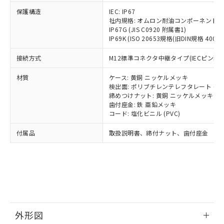
号
覧された時点での実際の在庫および標
ミウム(Cd) 100ppm以下、
Pb(鉛) :1000ppm、 Hg(水銀) : 1000ppm、 Cd(カドミウ
可)を取得するなどの必要な手続きを
六価クロム(Cr(Ⅵ)) 1000ppm以下、ポリ臭化ビフェニル
ム) : 100ppm、
保護構造
IEC: IP67
準価格とは異なる場合があることをご
類(PBB) 1000ppm以下、ポリ臭化ジフェニルエーテル類
Cr(Ⅵ)(六価クロム) : 1000ppm、 PBBs(ポリ臭化ビフェ
とります。
社内規格: オムロン耐油コンポーネント評
了承ください。
(PBDE) 1000ppm以下、フタル酸ビス(2-エチルヘキシ
○
一定数以上の在庫あり
ニル類) : 1000ppm、 PBDEs(ポリ臭化ジフェニルエーテ
IP67G (JIS C0920 附属書1)
当社は規制貨物を破棄する場合は、完
ル) (DEHP)(別名：DOP) 1000ppm以下、フタル酸ブチ
正式な納期状況および標準価格はお客
ル類) : 1000ppm、
IP69K (ISO 20653規格(旧DIN規格 40050 
ルベンジル（BBP） 1000ppm以下、フタル酸ジブチル
全に破砕するなど、違法に輸出されな
DBP(フタル酸ジブチル) : 1000ppm、 DIBP(フタル酸ジ
様のお取引先、またはお客様担当のオ
（DBP） 1000ppm以下、フタル酸ジイソブチル
イソブチル) : 1000ppm、 BBP(フタル酸ブチルベンジ
△
一定数には満たないが在庫あり
いよう必要な手段を講じます。
ムロン制御機器販売店・当社販売員に
(DIBP) 1000ppm以下
ル) : 1000ppm、
接続方式
M12標準コネクタ中継タイプ(IECピン配線
当社は貴社製品を、核兵器、ミサイ
但し、RoHS指令で産業用監視および制御機器に対する
DEHP(フタル酸ビス(2-エチルヘキシル)) : 1000ppm
ご相談ください。
適用除外項目は除く。
ル、化学兵器、生物兵器またはその他
－
在庫なし(最新の在庫状況につ
オムロン制御機器販売店や当社販売拠
フタル酸エステル類の４物質については閾値を超える意
材質
ケース: 黄銅 ニッケルメッキ
武器並びにこれらの製造装置等に一切
いては、お客様のお取引先、ま
図的な使用がないことを確認しています。
点は「
販売ネットワーク
」をご確認
検出面: ポリブチレンテレフタレート (PB
※2 環境保護使用期限
使用いたしません。
たはお客様担当のオムロン制御
締めつけナット: 黄銅 ニッケルメッキ
ください。
当社は、貴社製品を第三者に販売する
歯付座金: 鉄 亜鉛メッキ
機器販売店・当社販売員にご確
在庫状況および標準価格結果を当社の
※2 対応予定月
「ｅ」：有害物質（10物質）のすべてが基
コード: 塩化ビニル (PVC)
場合は、上記1、2および3の内容を当
認ください)
事前の承諾なく第三者に漏洩または開
準値以下であることを示します。
該第三者に通知します。また当社は、
示しないようお願いします。
付属品
取扱説明書、締付ナット、歯付座金
部品在庫の切り替え状況などにより、予定
「10」：通常の使用状況下において有害物
販売先および販売に係わる関係者が違
マイパーツ機能（部品リスト作成サー
空
受注生産機種、また在庫状況の
月が前後することがあります。
質が外部に漏えいし、環境に深刻な影響を
法に輸出するおそれがある場合は、取
ビス）をご利用いただくには、I-Web
白
情報を公開していない機種
及ぼさない年数を意味します。
り引きをいたしません。
メンバーズにご登録されている必要が
「－」：未確認です。当社販売部門へお問
あります。
い合わせください。
お客様が当ウェブサイト上で当社にご
※3 非含有証明書ダウンロード
登録された部品リストについて、当社
および当社の共同利用者が、当社の製
下記の非含有証明書をダウンロードするこ
品・サービスに関するお客様との取
外形図
とができます。
合意する
キャンセル
引・商談に必要な範囲で利用すること