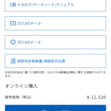
みください。
カタログ/データシート/マニュアル
対応済み
ソフトウェアの使用条件
LR型式承認
DNV型式承認
BV型式承認
KR型式承
タイムチャート
（イギリス
（ノルウェー
（フランス
（韓国
船舶規格）
船舶規格）
船舶規格）
船舶規格
中国 RoHS
注意事項・凡例
2D CADデータ
No
No
No
No
l: 0mm以上、φd: 18mm以上、D: 0mm以上、m: 20mm以
上、n: 27mm以上
中国 RoHS表
※1 ※2
3D CADデータ
この製品の規格認証/適合状況ページへ
Pb
Hg
Cd
Cr(VI)
その他の認証はこちらのページからご検索ください
該非判定見解書/項目別対比表
X
O
O
O
検出領域
日本の外為法に基づく該非判定、およびEAR再輸出規制に関する見解が入手でき
ます。
"対応済み"や非含有の記載がされた商品であっても、流通
在庫等で未対応品が混在する可能性があります。
オンライン購入
非含有品が必要な際は、弊社営業部門もしくは販売店へお
問い合わせください。
¥ 12,320
販売価格（税込）
この製品のRoHS/REACH対応状況ページへ