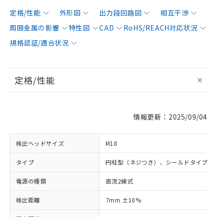
定格/性能
外形図
出力段回路図
相互干渉
周囲金属の影響
特性図
CAD
RoHS/REACH対応状況
規格認証/適合状況
定格/性能
情報更新：2025/09/04
検出ヘッドサイズ
M18
タイプ
円柱型（ネジつき）、シールドタイプ
電源の種類
直流2線式
検出距離
7mm ±10%