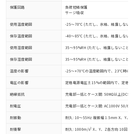
※1 対応状況
保護回路
負荷短絡保護
サージ吸収
対応済み：EU RoHS指令（10物質）の
非含有に対応した製品が提供可能な商品で
使用温度範囲
-25～70℃ (ただし、氷結、結露しないこ
す。
対応予定：EU RoHS指令（10物質）の非含
ご利用条件
保存温度範囲
-40～85℃ (ただし、氷結、結露しないこ
有に対応した製品に切り替える予定のある
商品です。
使用湿度範囲
35～95%RH (ただし、結露しないこと)
対応予定なし：EU RoHS指令（10物質）の
以下の条件をお読みいただき、同意のうえ
非含有に非対応の商品で、対応品を出す予
保存湿度範囲
35～95%RH (ただし、結露しないこと)
ご利用ください。
定はありません。
調査・確認中：EU RoHS指令（10物質）の
温度の影響
-25～+70℃の温度範囲内で、23℃時の
本サービスは、当社制御機器事業取扱
※1 中国RoHS○×表
非含有の対応状況を調査中または確認中の
商品の当社在庫状況および標準価格
商品です。
電圧の影響
定格電源電圧±15%の範囲内で、定格電
(税抜)を提供させていただくもので
「○」：最大均質材料含有率が中国RoHSの
非該当品：ライセンス料など無形物で、有
す。
基準値以下であることを示します。
絶縁抵抗
充電部一括とケース間: 50MΩ以上(DC50
害物質有無と関係のない商品です。
当社制御機器事業取扱商品の中には、
「×」：最大均質材料含有率が中国RoHSの
仕入先様の事情により、非含有部品として
本サービスの対象外となる商品もある
耐電圧
充電部一括とケース間: AC1000V 50/60Hz
基準値を超えていることを示します。
いたものが、含有品と判明した場合などや
当社は、これら貴社製品のうち、外国
ことをご了承ください。
「－」：未確認です。当社販売部門へお問
むを得ず変更することがあります。
為替および外国貿易法に定める商品
在庫状況および標準価格照会結果は、
耐振動
耐久: 10～55Hz 複振幅 1.5mm X、Y、
い合わせください。
（以下｢規制貨物等」という）を輸出
記載している更新日時点での社内デー
*EU RoHS指令（10物質）：
または国外への提供する場合は、日本
記
タに基づき作成されるものであり、閲
説明
2
耐衝撃
耐久: 1000m/s
X、Y、Z各方向 10回
鉛(Pb) 1000ppm以下、 水銀(Hg) 1000ppm以下、 カド
*中国RoHS10物質の基準値 (GB/T26572)：
国政府の輸出許可(または役務取引許