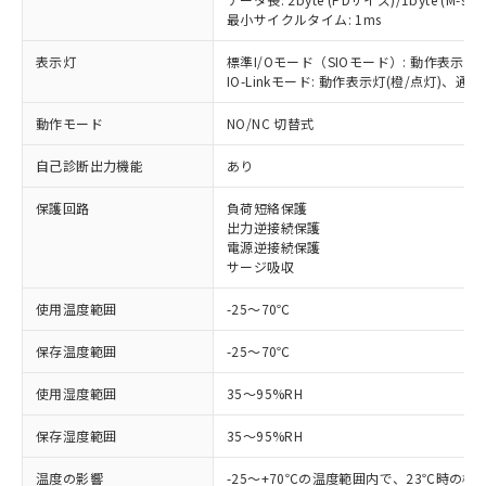
最小サイクルタイム: 1ms
表示灯
標準I/Oモード（SIOモード）: 動作表示灯
※1 対応状況
IO-Linkモード: 動作表示灯(橙/点灯)、通信
動作モード
NO/NC 切替式
対応済み：EU RoHS指令（10物質）の
非含有に対応した製品が提供可能な商品で
自己診断出力機能
あり
す。
対応予定：EU RoHS指令（10物質）の非含
保護回路
負荷短絡保護
ご利用条件
有に対応した製品に切り替える予定のある
出力逆接続保護
商品です。
電源逆接続保護
対応予定なし：EU RoHS指令（10物質）の
サージ吸収
以下の条件をお読みいただき、同意のうえ
非含有に非対応の商品で、対応品を出す予
ご利用ください。
使用温度範囲
-25～70℃
定はありません。
調査・確認中：EU RoHS指令（10物質）の
本サービスは、当社制御機器事業取扱
※1 中国RoHS○×表
保存温度範囲
-25～70℃
非含有の対応状況を調査中または確認中の
商品の当社在庫状況および標準価格
商品です。
(税抜)を提供させていただくもので
使用湿度範囲
35～95%RH
「○」：最大均質材料含有率が中国RoHSの
非該当品：ライセンス料など無形物で、有
す。
基準値以下であることを示します。
害物質有無と関係のない商品です。
当社制御機器事業取扱商品の中には、
保存湿度範囲
35～95%RH
「×」：最大均質材料含有率が中国RoHSの
仕入先様の事情により、非含有部品として
本サービスの対象外となる商品もある
基準値を超えていることを示します。
いたものが、含有品と判明した場合などや
当社は、これら貴社製品のうち、外国
温度の影響
-25～+70℃の温度範囲内で、23℃時の検
ことをご了承ください。