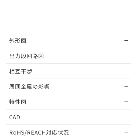
※3 非含有証明書ダウンロード
登録された部品リストについて、当社
および当社の共同利用者が、当社の製
下記の非含有証明書をダウンロードするこ
品・サービスに関するお客様との取
とができます。
合意する
キャンセル
引・商談に必要な範囲で利用すること
をご了承ください。
EU RoHS指令（10物質）の非含有証明書
※当社の共同利用者とは、
"個人情報
51物質の非含有証明書（当社基準）
外形図
の共同利用に関して"
の「1.共同利
※本証明書は発行日時点で非含有を証明す
用者の範囲」に記載されている法人を
情報更新：2024/08/08
るもので、過去に遡って非含有を証明する
指します。
出力段回路図
ものではありません。
また、RoHS指令のフタル酸エステル類４
外形図
情報更新：2024/08/08
相互干渉
物質の対応では、対応完了までの期間は出
荷製品に未対応品が混在することから備考
出力段回路図
情報更新：2024/08/08
欄に対応日を記載しておりました。
周囲金属の影響
既に当社にて対応品への在庫切替を完了
相互干渉
していることから、特段のことがない限
情報更新：2024/08/08
特性図
り、2022年1月12日より割愛しておりま
す。
周囲金属の影響
情報更新：2024/08/08
CAD
検出物体の大きさと材質による影響
ログイン/会員登録いただくと、CADデータをダウンロー
RoHS/REACH対応状況
ドすることができます。
A: 50mm以上、B: 35mm以上