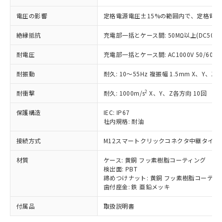
「－」：未確認です。当社販売部門へお問
むを得ず変更することがあります。
為替および外国貿易法に定める商品
在庫状況および標準価格照会結果は、
い合わせください。
（以下｢規制貨物等」という）を輸出
電圧の影響
定格電源電圧±15%の範囲内で、定格電
記載している更新日時点での社内デー
*EU RoHS指令（10物質）：
または国外への提供する場合は、日本
記
タに基づき作成されるものであり、閲
説明
鉛(Pb) 1000ppm以下、 水銀(Hg) 1000ppm以下、 カド
*中国RoHS10物質の基準値 (GB/T26572)：
絶縁抵抗
充電部一括とケース間: 50MΩ以上(DC500
国政府の輸出許可(または役務取引許
号
覧された時点での実際の在庫および標
ミウム(Cd) 100ppm以下、
Pb(鉛) :1000ppm、 Hg(水銀) : 1000ppm、 Cd(カドミウ
可)を取得するなどの必要な手続きを
六価クロム(Cr(Ⅵ)) 1000ppm以下、ポリ臭化ビフェニル
ム) : 100ppm、
準価格とは異なる場合があることをご
類(PBB) 1000ppm以下、ポリ臭化ジフェニルエーテル類
耐電圧
充電部一括とケース間: AC1000V 50/60Hz 
Cr(Ⅵ)(六価クロム) : 1000ppm、 PBBs(ポリ臭化ビフェ
とります。
了承ください。
(PBDE) 1000ppm以下、フタル酸ビス(2-エチルヘキシ
○
一定数以上の在庫あり
ニル類) : 1000ppm、 PBDEs(ポリ臭化ジフェニルエーテ
当社は規制貨物を破棄する場合は、完
ル) (DEHP)(別名：DOP) 1000ppm以下、フタル酸ブチ
正式な納期状況および標準価格はお客
ル類) : 1000ppm、
耐振動
耐久: 10～55Hz 複振幅 1.5mm X、Y、Z各
ルベンジル（BBP） 1000ppm以下、フタル酸ジブチル
全に破砕するなど、違法に輸出されな
DBP(フタル酸ジブチル) : 1000ppm、 DIBP(フタル酸ジ
様のお取引先、またはお客様担当のオ
（DBP） 1000ppm以下、フタル酸ジイソブチル
イソブチル) : 1000ppm、 BBP(フタル酸ブチルベンジ
△
一定数には満たないが在庫あり
いよう必要な手段を講じます。
ムロン制御機器販売店・当社販売員に
(DIBP) 1000ppm以下
2
ル) : 1000ppm、
耐衝撃
耐久: 1000m/s
X、Y、Z各方向 10回
当社は貴社製品を、核兵器、ミサイ
但し、RoHS指令で産業用監視および制御機器に対する
DEHP(フタル酸ビス(2-エチルヘキシル)) : 1000ppm
ご相談ください。
適用除外項目は除く。
ル、化学兵器、生物兵器またはその他
－
在庫なし(最新の在庫状況につ
オムロン制御機器販売店や当社販売拠
保護構造
IEC: IP67
フタル酸エステル類の４物質については閾値を超える意
武器並びにこれらの製造装置等に一切
いては、お客様のお取引先、ま
図的な使用がないことを確認しています。
社内規格: 耐油
点は「
販売ネットワーク
」をご確認
※2 環境保護使用期限
使用いたしません。
たはお客様担当のオムロン制御
ください。
当社は、貴社製品を第三者に販売する
接続方式
M12スマートクリックコネクタ中継タイプ (0
機器販売店・当社販売員にご確
在庫状況および標準価格結果を当社の
※2 対応予定月
「ｅ」：有害物質（10物質）のすべてが基
場合は、上記1、2および3の内容を当
認ください)
事前の承諾なく第三者に漏洩または開
準値以下であることを示します。
材質
ケース: 黄銅 フッ素樹脂コーティング
該第三者に通知します。また当社は、
示しないようお願いします。
検出面: PBT
部品在庫の切り替え状況などにより、予定
「10」：通常の使用状況下において有害物
販売先および販売に係わる関係者が違
マイパーツ機能（部品リスト作成サー
空
受注生産機種、また在庫状況の
締めつけナット: 黄銅 フッ素樹脂コーティ
月が前後することがあります。
質が外部に漏えいし、環境に深刻な影響を
法に輸出するおそれがある場合は、取
ビス）をご利用いただくには、I-Web
白
情報を公開していない機種
歯付座金: 鉄 亜鉛メッキ
及ぼさない年数を意味します。
り引きをいたしません。
メンバーズにご登録されている必要が
「－」：未確認です。当社販売部門へお問
あります。
付属品
取扱説明書
い合わせください。
お客様が当ウェブサイト上で当社にご