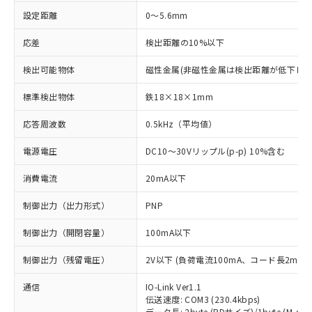
設定距離
0～5.6mm
応差
検出距離の10%以下
検出可能物体
磁性金属(非磁性金属は検出距離が低下しま
標準検出物体
鉄18×18×1mm
応答周波数
0.5kHz（平均値）
電源電圧
DC10～30Vリップル(p-p) 10%含む
消費電流
20mA以下
制御出力（出力形式）
PNP
制御出力（開閉容量）
100mA以下
制御出力（残留電圧）
2V以下 (負荷電流100mA、コード長2m時)
通信
IO-Link Ver1.1
伝送速度: COM3 (230.4kbps)
データ長: 2byte (PDサイズ)/1byte (M-sequ