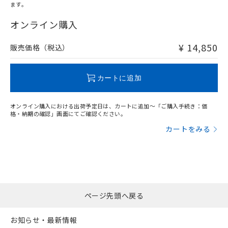
ます。
"対応済み"や非含有の記載がされた商品であっても、流通
在庫等で未対応品が混在する可能性があります。
オンライン購入
非含有品が必要な際は、弊社営業部門もしくは販売店へお
問い合わせください。
¥ 14,850
販売価格（税込）
この製品のRoHS/REACH対応状況ページへ
カートに追加
オンライン購入における出荷予定日は、カートに追加～「ご購入手続き：価
格・納期の確認」画面にてご確認ください。
カートをみる
ページ先頭へ戻る
お知らせ・最新情報