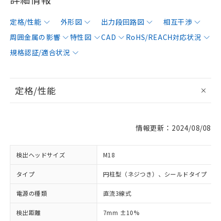
定格/性能
外形図
出力段回路図
相互干渉
周囲金属の影響
特性図
CAD
RoHS/REACH対応状況
規格認証/適合状況
定格/性能
情報更新：2024/08/08
検出ヘッドサイズ
M18
タイプ
円柱型（ネジつき）、シールドタイプ
電源の種類
直流3線式
検出距離
7mm ±10%