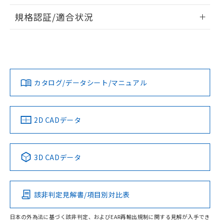
情報更新：2026/7/29
規格認証/適合状況
ログイン/会員登録
EU RoHS
注意事項・凡例
l: 0mm以上、φd: 18mm以上、D: 0mm以上、m: 20mm以
UL認証
CSA認証
CEマーキング
上、n: 27mm以上
No
No
Yes
対応状況
対応予定月
※1
※2
ダウンロードデータをご利用いただく前に、以下を必ずお読
みください。
カタログ/データシート/マニュアル
対応済み
ソフトウェアの使用条件
タイムチャート
LR型式承認
DNV型式承認
BV型式承認
KR型式承
（イギリス
（ノルウェー
（フランス
（韓国
船舶規格）
船舶規格）
船舶規格）
船舶規格
中国 RoHS
注意事項・凡例
2D CADデータ
No
No
No
No
中国 RoHS表
※1 ※2
3D CADデータ
この製品の規格認証/適合状況ページへ
Pb
Hg
Cd
Cr(VI)
検出領域
その他の認証はこちらのページからご検索ください
該非判定見解書/項目別対比表
X
O
O
O
日本の外為法に基づく該非判定、およびEAR再輸出規制に関する見解が入手でき