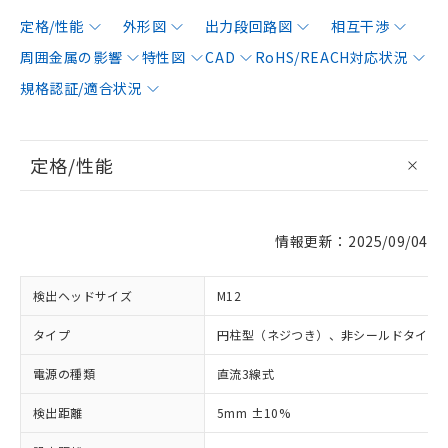
定格/性能
外形図
出力段回路図
相互干渉
周囲金属の影響
特性図
CAD
RoHS/REACH対応状況
規格認証/適合状況
定格/性能
情報更新：2025/09/04
検出ヘッドサイズ
M12
タイプ
円柱型（ネジつき）、非シールドタイプ
電源の種類
直流3線式
検出距離
5mm ±10%