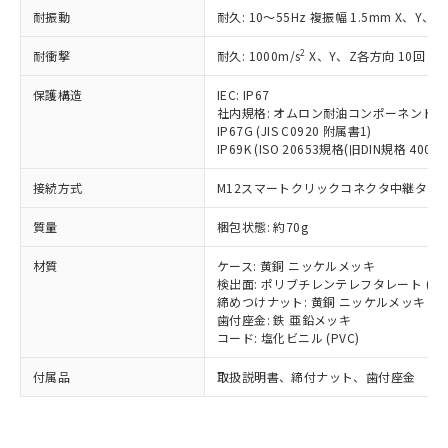
い合わせください。
（以下｢規制貨物等」という）を輸出
耐振動
記載している更新日時点での社内デー
耐久: 10～55Hz 複振幅 1.5mm X、Y、Z
*EU RoHS指令（10物質）：
または国外への提供する場合は、日本
記
タに基づき作成されるものであり、閲
説明
鉛(Pb) 1000ppm以下、 水銀(Hg) 1000ppm以下、 カド
*中国RoHS10物質の基準値 (GB/T26572)：
国政府の輸出許可(または役務取引許
2
耐衝撃
耐久: 1000m/s
X、Y、Z各方向 10回
号
覧された時点での実際の在庫および標
ミウム(Cd) 100ppm以下、
Pb(鉛) :1000ppm、 Hg(水銀) : 1000ppm、 Cd(カドミウ
可)を取得するなどの必要な手続きを
六価クロム(Cr(Ⅵ)) 1000ppm以下、ポリ臭化ビフェニル
ム) : 100ppm、
準価格とは異なる場合があることをご
類(PBB) 1000ppm以下、ポリ臭化ジフェニルエーテル類
Cr(Ⅵ)(六価クロム) : 1000ppm、 PBBs(ポリ臭化ビフェ
保護構造
とります。
IEC: IP67
了承ください。
(PBDE) 1000ppm以下、フタル酸ビス(2-エチルヘキシ
○
一定数以上の在庫あり
ニル類) : 1000ppm、 PBDEs(ポリ臭化ジフェニルエーテ
社内規格: オムロン耐油コンポーネント評
当社は規制貨物を破棄する場合は、完
ル) (DEHP)(別名：DOP) 1000ppm以下、フタル酸ブチ
正式な納期状況および標準価格はお客
ル類) : 1000ppm、
IP67G (JIS C0920 附属書1)
ルベンジル（BBP） 1000ppm以下、フタル酸ジブチル
全に破砕するなど、違法に輸出されな
DBP(フタル酸ジブチル) : 1000ppm、 DIBP(フタル酸ジ
様のお取引先、またはお客様担当のオ
IP69K (ISO 20653規格(旧DIN規格 40050 
（DBP） 1000ppm以下、フタル酸ジイソブチル
イソブチル) : 1000ppm、 BBP(フタル酸ブチルベンジ
△
一定数には満たないが在庫あり
いよう必要な手段を講じます。
ムロン制御機器販売店・当社販売員に
(DIBP) 1000ppm以下
ル) : 1000ppm、
当社は貴社製品を、核兵器、ミサイ
但し、RoHS指令で産業用監視および制御機器に対する
DEHP(フタル酸ビス(2-エチルヘキシル)) : 1000ppm
ご相談ください。
接続方式
M12スマートクリックコネクタ中継タイプ (
適用除外項目は除く。
ル、化学兵器、生物兵器またはその他
－
在庫なし(最新の在庫状況につ
オムロン制御機器販売店や当社販売拠
フタル酸エステル類の４物質については閾値を超える意
武器並びにこれらの製造装置等に一切
いては、お客様のお取引先、ま
図的な使用がないことを確認しています。
質量
点は「
販売ネットワーク
梱包状態: 約70g
」をご確認
※2 環境保護使用期限
使用いたしません。
たはお客様担当のオムロン制御
ください。
当社は、貴社製品を第三者に販売する
材質
機器販売店・当社販売員にご確
ケース: 黄銅 ニッケルメッキ
在庫状況および標準価格結果を当社の
※2 対応予定月
「ｅ」：有害物質（10物質）のすべてが基
場合は、上記1、2および3の内容を当
検出面: ポリブチレンテレフタレート (PB
認ください)
事前の承諾なく第三者に漏洩または開
準値以下であることを示します。
締めつけナット: 黄銅 ニッケルメッキ
該第三者に通知します。また当社は、
示しないようお願いします。
歯付座金: 鉄 亜鉛メッキ
部品在庫の切り替え状況などにより、予定
「10」：通常の使用状況下において有害物
販売先および販売に係わる関係者が違
マイパーツ機能（部品リスト作成サー
空
受注生産機種、また在庫状況の
コード: 塩化ビニル (PVC)
月が前後することがあります。
質が外部に漏えいし、環境に深刻な影響を
法に輸出するおそれがある場合は、取
ビス）をご利用いただくには、I-Web
白
情報を公開していない機種
及ぼさない年数を意味します。
り引きをいたしません。
メンバーズにご登録されている必要が
付属品
取扱説明書、締付ナット、歯付座金
「－」：未確認です。当社販売部門へお問
あります。
い合わせください。
お客様が当ウェブサイト上で当社にご
※3 非含有証明書ダウンロード
登録された部品リストについて、当社