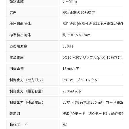
設定距離
0～4mm
応差
検出距離の10%以下
検出可能物体
磁性金属(非磁性金属は検出距離が低下し
標準検出物体
鉄15×15×1mm
応答周波数
800Hz
電源電圧
DC10～30V リップル(p-p) 10%含む、Cla
消費電流
16mA以下
制御出力（出力形式）
PNPオープンコレクタ
制御出力（開閉容量）
200mA以下
制御出力（残留電圧）
2V以下 (負荷電流200mA、コード長2m時
表示灯
標準I/Oモード（SIOモード）: 動作表示灯
動作モード
NC