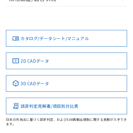
ログイン/会員登録
EU RoHS
注意事項・凡例
UL認証
CSA認証
CEマーキング
L: 11mm以上、φd: 40mm以上、D: 11mm以上、m: 20mm
以上、n: 36mm以上
Yes
Yes
Yes
金属埋め込み
対応状況
対応予定月
※1
※2
ダウンロードデータをご利用いただく前に、以下を必ずお読
みください。
カタログ/データシート/マニュアル
対応済み
ソフトウェアの使用条件
LR型式承認
DNV型式承認
BV型式承認
KR型式承
タイムチャート
（イギリス
（ノルウェー
（フランス
（韓国
船舶規格）
船舶規格）
船舶規格）
船舶規格
中国 RoHS
注意事項・凡例
2D CADデータ
No
No
No
No
l: 15mm以上、φd: 40mm以上、D: 15mm以上、m: 20mm
以上、n: 36mm以上
中国 RoHS表
※1 ※2
検出領域
3D CADデータ
この製品の規格認証/適合状況ページへ
Pb
Hg
Cd
Cr(VI)
その他の認証はこちらのページからご検索ください
該非判定見解書/項目別対比表
X
O
O
O
日本の外為法に基づく該非判定、およびEAR再輸出規制に関する見解が入手でき
ます。
"対応済み"や非含有の記載がされた商品であっても、流通