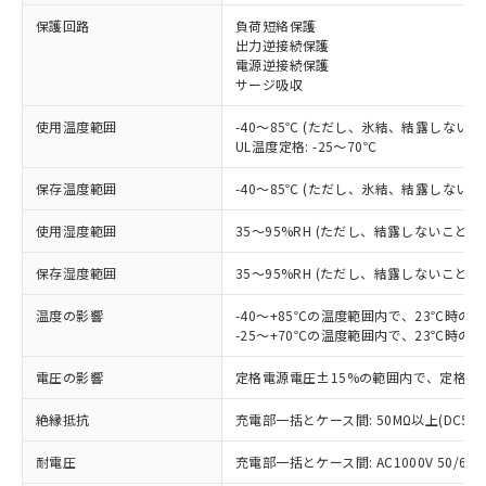
保護回路
負荷短絡保護
出力逆接続保護
※1 対応状況
電源逆接続保護
サージ吸収
対応済み：EU RoHS指令（10物質）の
使用温度範囲
-40～85℃ (ただし、氷結、結露しないこ
非含有に対応した製品が提供可能な商品で
UL温度定格: -25～70℃
す。
対応予定：EU RoHS指令（10物質）の非含
保存温度範囲
-40～85℃ (ただし、氷結、結露しないこ
ご利用条件
有に対応した製品に切り替える予定のある
商品です。
使用湿度範囲
35～95%RH (ただし、結露しないこと)
対応予定なし：EU RoHS指令（10物質）の
以下の条件をお読みいただき、同意のうえ
非含有に非対応の商品で、対応品を出す予
保存湿度範囲
35～95%RH (ただし、結露しないこと)
ご利用ください。
定はありません。
調査・確認中：EU RoHS指令（10物質）の
温度の影響
-40～+85℃の温度範囲内で、23℃時の
本サービスは、当社制御機器事業取扱
※1 中国RoHS○×表
非含有の対応状況を調査中または確認中の
-25～+70℃の温度範囲内で、23℃時の
商品の当社在庫状況および標準価格
商品です。
(税抜)を提供させていただくもので
「○」：最大均質材料含有率が中国RoHSの
電圧の影響
定格電源電圧±15%の範囲内で、定格電
非該当品：ライセンス料など無形物で、有
す。
基準値以下であることを示します。
害物質有無と関係のない商品です。
当社制御機器事業取扱商品の中には、
絶縁抵抗
充電部一括とケース間: 50MΩ以上(DC50
「×」：最大均質材料含有率が中国RoHSの
仕入先様の事情により、非含有部品として
本サービスの対象外となる商品もある
基準値を超えていることを示します。
いたものが、含有品と判明した場合などや
当社は、これら貴社製品のうち、外国
ことをご了承ください。
耐電圧
充電部一括とケース間: AC1000V 50/60Hz
「－」：未確認です。当社販売部門へお問
むを得ず変更することがあります。
為替および外国貿易法に定める商品
在庫状況および標準価格照会結果は、