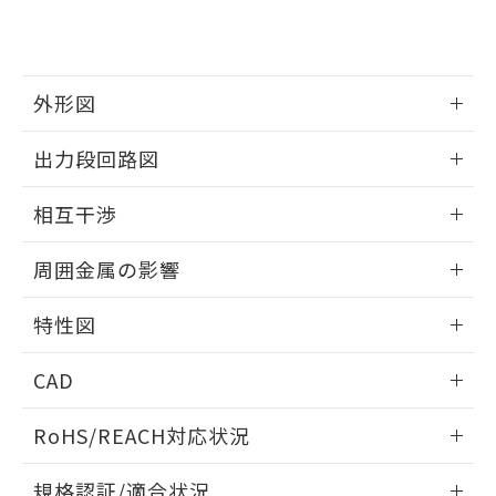
および当社の共同利用者が、当社の製
下記の非含有証明書をダウンロードするこ
品・サービスに関するお客様との取
とができます。
合意する
キャンセル
引・商談に必要な範囲で利用すること
をご了承ください。
EU RoHS指令（10物質）の非含有証明書
外形図
※当社の共同利用者とは、
"個人情報
51物質の非含有証明書（当社基準）
の共同利用に関して"
の「1.共同利
※本証明書は発行日時点で非含有を証明す
情報更新：2025/09/04
用者の範囲」に記載されている法人を
出力段回路図
るもので、過去に遡って非含有を証明する
指します。
ものではありません。
外形図
情報更新：2025/09/04
相互干渉
また、RoHS指令のフタル酸エステル類４
物質の対応では、対応完了までの期間は出
出力段回路図
情報更新：2025/09/04
荷製品に未対応品が混在することから備考
周囲金属の影響
欄に対応日を記載しておりました。
相互干渉
既に当社にて対応品への在庫切替を完了
情報更新：2025/09/04
特性図
していることから、特段のことがない限
り、2022年1月12日より割愛しておりま
周囲金属の影響
情報更新：2025/09/04
す。
CAD
検出物体の大きさと材質による影響
ログイン/会員登録いただくと、CADデータをダウンロー
RoHS/REACH対応状況
ドすることができます。
情報更新：2026/7/29
A: 120mm以上、B: 100mm以上
規格認証/適合状況