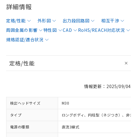
詳細情報
定格/性能
外形図
出力段回路図
相互干渉
周囲金属の影響
特性図
CAD
RoHS/REACH対応状況
規格認証/適合状況
定格/性能
情報更新：2025/09/04
検出ヘッドサイズ
M30
タイプ
ロングボディ、円柱型（ネジつき）、非シ
電源の種類
直流3線式