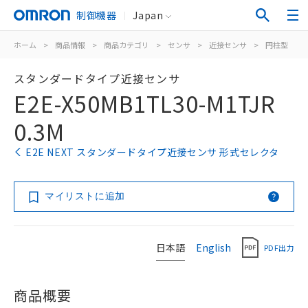
制御機器
Japan
ホーム
>
商品情報
>
商品カテゴリ
>
センサ
>
近接センサ
>
円柱型
>
スタンダードタイプ近接センサ
E2E-X50MB1TL30-M1TJR
0.3M
E2E NEXT スタンダードタイプ近接センサ 形式セレクタ
マイリストに追加
日本語
English
PDF出力
商品概要