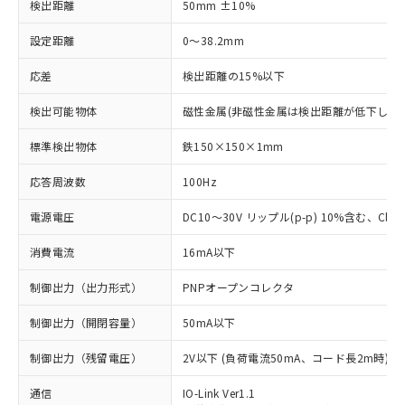
検出距離
50mm ±10%
設定距離
0～38.2mm
応差
検出距離の15%以下
検出可能物体
磁性金属(非磁性金属は検出距離が低下します
標準検出物体
鉄150×150×1mm
応答周波数
100Hz
電源電圧
DC10～30V リップル(p-p) 10%含む、Class
消費電流
16mA以下
制御出力（出力形式）
PNPオープンコレクタ
制御出力（開閉容量）
50mA以下
制御出力（残留電圧）
2V以下 (負荷電流50mA、コード長2m時)
通信
IO-Link Ver1.1