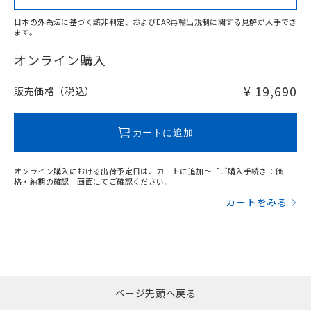
日本の外為法に基づく該非判定、およびEAR再輸出規制に関する見解が入手でき
ます。
"対応済み"や非含有の記載がされた商品であっても、流通
在庫等で未対応品が混在する可能性があります。
オンライン購入
非含有品が必要な際は、弊社営業部門もしくは販売店へお
問い合わせください。
¥ 19,690
販売価格（税込）
この製品のRoHS/REACH対応状況ページへ
カートに追加
オンライン購入における出荷予定日は、カートに追加～「ご購入手続き：価
格・納期の確認」画面にてご確認ください。
カートをみる
ページ先頭へ戻る