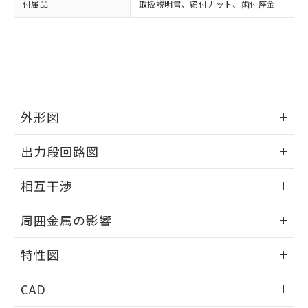
付属品
取扱説明書、締付ナット、歯付座金
お客様が当ウェブサイト上で当社にご
※3 非含有証明書ダウンロード
登録された部品リストについて、当社
および当社の共同利用者が、当社の製
下記の非含有証明書をダウンロードするこ
品・サービスに関するお客様との取
とができます。
合意する
キャンセル
引・商談に必要な範囲で利用すること
をご了承ください。
EU RoHS指令（10物質）の非含有証明書
※当社の共同利用者とは、
"個人情報
51物質の非含有証明書（当社基準）
の共同利用に関して"
の「1.共同利
外形図
※本証明書は発行日時点で非含有を証明す
用者の範囲」に記載されている法人を
るもので、過去に遡って非含有を証明する
指します。
情報更新：2025/09/04
ものではありません。
出力段回路図
また、RoHS指令のフタル酸エステル類４
外形図
物質の対応では、対応完了までの期間は出
情報更新：2025/09/04
相互干渉
荷製品に未対応品が混在することから備考
欄に対応日を記載しておりました。
出力段回路図
情報更新：2025/09/04
既に当社にて対応品への在庫切替を完了
周囲金属の影響
していることから、特段のことがない限
相互干渉
情報更新：2025/09/04
り、2022年1月12日より割愛しておりま
特性図
す。
周囲金属の影響
情報更新：2025/09/04
CAD