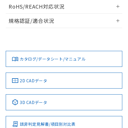
検出物体の大きさと材質による影響
ログイン/会員登録いただくと、CADデータをダウンロー
RoHS/REACH対応状況
ドすることができます。
情報更新：2026/7/29
A: 700mm以上、B: 480mm以上
規格認証/適合状況
ログイン/会員登録
EU RoHS
注意事項・凡例
UL認証
CSA認証
CEマーキング
L: 60mm以上、φd: 200mm以上、D: 60mm以上、m:
150mm以上、n: 180mm以上
Yes
Yes
Yes
金属埋め込み
対応状況
対応予定月
※1
※2
ダウンロードデータをご利用いただく前に、以下を必ずお読
みください。
カタログ/データシート/マニュアル
対応済み
ソフトウェアの使用条件
LR型式承認
DNV型式承認
BV型式承認
KR型式承
タイムチャート
（イギリス
（ノルウェー
（フランス
（韓国
船舶規格）
船舶規格）
船舶規格）
船舶規格
中国 RoHS
注意事項・凡例
2D CADデータ
No
No
No
No
l: 65mm以上、φd: 200mm以上、D: 65mm以上、m:
150mm以上、n: 180mm以上
中国 RoHS表
※1 ※2
検出領域
3D CADデータ
この製品の規格認証/適合状況ページへ
Pb
Hg
Cd
Cr(VI)
その他の認証はこちらのページからご検索ください
該非判定見解書/項目別対比表
X
O
O
O