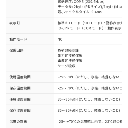
伝送速度: COM3 (230.4kbps)
データ長: 2byte (PDサイズ)/1byte (M-seque
最小サイクルタイム: 0.4ms
表示灯
標準I/Oモード（SIOモード）: 動作表示灯(
※1 対応状況
IO-Linkモード（COMモード）: 動作表示灯(
対応済み：EU RoHS指令（10物質）の
動作モード
NO
非含有に対応した製品が提供可能な商品で
保護回路
負荷短絡保護
す。
出力逆接続保護
対応予定：EU RoHS指令（10物質）の非含
電源逆接続保護
ご利用条件
有に対応した製品に切り替える予定のある
サージ吸収
商品です。
対応予定なし：EU RoHS指令（10物質）の
使用温度範囲
-25～70℃ (ただし、氷結、結露しないこと)
以下の条件をお読みいただき、同意のうえ
非含有に非対応の商品で、対応品を出す予
ご利用ください。
定はありません。
保存温度範囲
-25～70℃ (ただし、氷結、結露しないこと)
調査・確認中：EU RoHS指令（10物質）の
本サービスは、当社制御機器事業取扱
※1 中国RoHS○×表
非含有の対応状況を調査中または確認中の
使用湿度範囲
35～95%RH (ただし、結露しないこと)
商品の当社在庫状況および標準価格
商品です。
(税抜)を提供させていただくもので
「○」：最大均質材料含有率が中国RoHSの
保存湿度範囲
35～95%RH (ただし、結露しないこと)
非該当品：ライセンス料など無形物で、有
す。
基準値以下であることを示します。
害物質有無と関係のない商品です。
当社制御機器事業取扱商品の中には、
温度の影響
-25～+70℃の温度範囲内で、23℃時の検
「×」：最大均質材料含有率が中国RoHSの
仕入先様の事情により、非含有部品として
本サービスの対象外となる商品もある