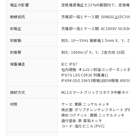
基準値を超えていることを示します。
いたものが、含有品と判明した場合などや
当社は、これら貴社製品のうち、外国
ことをご了承ください。
電圧の影響
定格電源電圧±15%の範囲内で、定格電源
「－」：未確認です。当社販売部門へお問
むを得ず変更することがあります。
為替および外国貿易法に定める商品
在庫状況および標準価格照会結果は、
い合わせください。
（以下｢規制貨物等」という）を輸出
絶縁抵抗
充電部一括とケース間: 50MΩ以上(DC500V
記載している更新日時点での社内デー
*EU RoHS指令（10物質）：
または国外への提供する場合は、日本
記
タに基づき作成されるものであり、閲
説明
鉛(Pb) 1000ppm以下、 水銀(Hg) 1000ppm以下、 カド
*中国RoHS10物質の基準値 (GB/T26572)：
国政府の輸出許可(または役務取引許
耐電圧
充電部一括とケース間: AC1000V 50/60Hz 1
号
覧された時点での実際の在庫および標
ミウム(Cd) 100ppm以下、
Pb(鉛) :1000ppm、 Hg(水銀) : 1000ppm、 Cd(カドミウ
可)を取得するなどの必要な手続きを
六価クロム(Cr(Ⅵ)) 1000ppm以下、ポリ臭化ビフェニル
ム) : 100ppm、
準価格とは異なる場合があることをご
類(PBB) 1000ppm以下、ポリ臭化ジフェニルエーテル類
Cr(Ⅵ)(六価クロム) : 1000ppm、 PBBs(ポリ臭化ビフェ
耐振動
耐久: 10～55Hz 複振幅 1.5mm X、Y、Z各
とります。
了承ください。
(PBDE) 1000ppm以下、フタル酸ビス(2-エチルヘキシ
○
一定数以上の在庫あり
ニル類) : 1000ppm、 PBDEs(ポリ臭化ジフェニルエーテ
当社は規制貨物を破棄する場合は、完
ル) (DEHP)(別名：DOP) 1000ppm以下、フタル酸ブチ
正式な納期状況および標準価格はお客
ル類) : 1000ppm、
2
耐衝撃
耐久: 1000m/s
X、Y、Z各方向 10回
ルベンジル（BBP） 1000ppm以下、フタル酸ジブチル
全に破砕するなど、違法に輸出されな
DBP(フタル酸ジブチル) : 1000ppm、 DIBP(フタル酸ジ
様のお取引先、またはお客様担当のオ
（DBP） 1000ppm以下、フタル酸ジイソブチル
イソブチル) : 1000ppm、 BBP(フタル酸ブチルベンジ
△
一定数には満たないが在庫あり
いよう必要な手段を講じます。
ムロン制御機器販売店・当社販売員に
(DIBP) 1000ppm以下
ル) : 1000ppm、
保護構造
IEC: IP67
当社は貴社製品を、核兵器、ミサイ
但し、RoHS指令で産業用監視および制御機器に対する
DEHP(フタル酸ビス(2-エチルヘキシル)) : 1000ppm
ご相談ください。
社内規格: オムロン耐油コンポーネント評価
適用除外項目は除く。
ル、化学兵器、生物兵器またはその他
－
在庫なし(最新の在庫状況につ
オムロン制御機器販売店や当社販売拠
IP67G (JIS C0920 附属書1)
フタル酸エステル類の４物質については閾値を超える意
武器並びにこれらの製造装置等に一切
いては、お客様のお取引先、ま
図的な使用がないことを確認しています。
IP69K (ISO 20653規格(旧DIN規格 40050 PA
点は「
販売ネットワーク
」をご確認
※2 環境保護使用期限
使用いたしません。
たはお客様担当のオムロン制御
ください。
当社は、貴社製品を第三者に販売する
接続方式
M12スマートクリックコネクタ中継タイプ (0
機器販売店・当社販売員にご確
在庫状況および標準価格結果を当社の
※2 対応予定月
「ｅ」：有害物質（10物質）のすべてが基
場合は、上記1、2および3の内容を当
認ください)
事前の承諾なく第三者に漏洩または開
準値以下であることを示します。
材質
ケース: 黄銅 ニッケルメッキ
該第三者に通知します。また当社は、
示しないようお願いします。
検出面: ポリブチレンテレフタレート (PBT)
部品在庫の切り替え状況などにより、予定
「10」：通常の使用状況下において有害物
販売先および販売に係わる関係者が違
マイパーツ機能（部品リスト作成サー
空
受注生産機種、また在庫状況の
締めつけナット: 黄銅 ニッケルメッキ
月が前後することがあります。
質が外部に漏えいし、環境に深刻な影響を
法に輸出するおそれがある場合は、取
ビス）をご利用いただくには、I-Web
白
情報を公開していない機種
歯付座金: 鉄 亜鉛メッキ
及ぼさない年数を意味します。
り引きをいたしません。
メンバーズにご登録されている必要が
コード: 塩化ビニル (PVC)
「－」：未確認です。当社販売部門へお問
あります。
い合わせください。