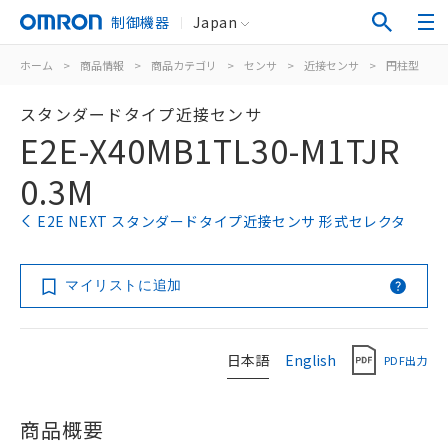
制御機器
Japan
ホーム
>
商品情報
>
商品カテゴリ
>
センサ
>
近接センサ
>
円柱型
>
スタンダードタイプ近接センサ
E2E-X40MB1TL30-M1TJR
0.3M
E2E NEXT スタンダードタイプ近接センサ 形式セレクタ
マイリストに追加
日本語
English
PDF出力
商品概要