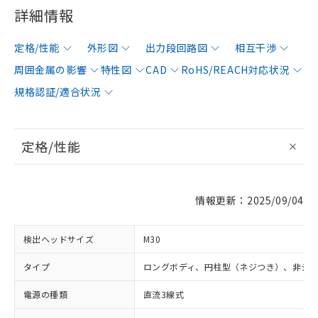
詳細情報
定格/性能
外形図
出力段回路図
相互干渉
周囲金属の影響
特性図
CAD
RoHS/REACH対応状況
規格認証/適合状況
定格/性能
情報更新：2025/09/04
検出ヘッドサイズ
M30
タイプ
ロングボディ、円柱型（ネジつき）、非シ
電源の種類
直流3線式