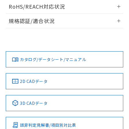
検出物体の大きさと材質による影響
ログイン/会員登録いただくと、CADデータをダウンロー
RoHS/REACH対応状況
ドすることができます。
情報更新：2026/7/29
A: 380mm以上、B: 300mm以上
規格認証/適合状況
ログイン/会員登録
EU RoHS
注意事項・凡例
UL認証
CSA認証
CEマーキング
L: 50mm以上、φd: 170mm以上、D: 50mm以上、m:
120mm以上、n: 140mm以上
Yes
Yes
Yes
金属埋め込み
対応状況
対応予定月
※1
※2
ダウンロードデータをご利用いただく前に、以下を必ずお読
みください。
カタログ/データシート/マニュアル
対応済み
ソフトウェアの使用条件
LR型式承認
DNV型式承認
BV型式承認
KR型式承
タイムチャート
（イギリス
（ノルウェー
（フランス
（韓国
船舶規格）
船舶規格）
船舶規格）
船舶規格
中国 RoHS
注意事項・凡例
2D CADデータ
No
No
No
No
l: 55mm以上、φd: 170mm以上、D: 55mm以上、m:
120mm以上、n: 140mm以上
中国 RoHS表
※1 ※2
3D CADデータ
検出領域
この製品の規格認証/適合状況ページへ
Pb
Hg
Cd
Cr(VI)
その他の認証はこちらのページからご検索ください
該非判定見解書/項目別対比表
X
O
O
O