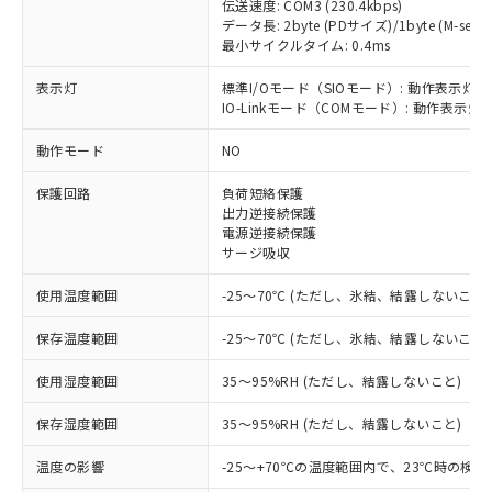
伝送速度: COM3 (230.4kbps)
データ長: 2byte (PDサイズ)/1byte (M-seque
最小サイクルタイム: 0.4ms
表示灯
標準I/Oモード（SIOモード）: 動作表示灯(
※1 対応状況
IO-Linkモード（COMモード）: 動作表示灯(
対応済み：EU RoHS指令（10物質）の
動作モード
NO
非含有に対応した製品が提供可能な商品で
保護回路
負荷短絡保護
す。
出力逆接続保護
対応予定：EU RoHS指令（10物質）の非含
電源逆接続保護
ご利用条件
有に対応した製品に切り替える予定のある
サージ吸収
商品です。
対応予定なし：EU RoHS指令（10物質）の
使用温度範囲
-25～70℃ (ただし、氷結、結露しないこと)
以下の条件をお読みいただき、同意のうえ
非含有に非対応の商品で、対応品を出す予
ご利用ください。
定はありません。
保存温度範囲
-25～70℃ (ただし、氷結、結露しないこと)
調査・確認中：EU RoHS指令（10物質）の
本サービスは、当社制御機器事業取扱
※1 中国RoHS○×表
非含有の対応状況を調査中または確認中の
使用湿度範囲
35～95%RH (ただし、結露しないこと)
商品の当社在庫状況および標準価格
商品です。
(税抜)を提供させていただくもので
「○」：最大均質材料含有率が中国RoHSの
保存湿度範囲
35～95%RH (ただし、結露しないこと)
非該当品：ライセンス料など無形物で、有
す。
基準値以下であることを示します。
害物質有無と関係のない商品です。
当社制御機器事業取扱商品の中には、
温度の影響
-25～+70℃の温度範囲内で、23℃時の検
「×」：最大均質材料含有率が中国RoHSの
仕入先様の事情により、非含有部品として
本サービスの対象外となる商品もある