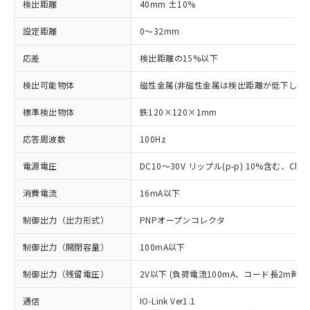
検出距離
40mm ±10%
設定距離
0～32mm
応差
検出距離の15%以下
検出可能物体
磁性金属(非磁性金属は検出距離が低下します
標準検出物体
鉄120×120×1mm
応答周波数
100Hz
電源電圧
DC10～30V リップル(p-p) 10%含む、Class
消費電流
16mA以下
制御出力（出力形式）
PNPオープンコレクタ
制御出力（開閉容量）
100mA以下
制御出力（残留電圧）
2V以下 (負荷電流100mA、コード長2m時)
通信
IO-Link Ver1.1