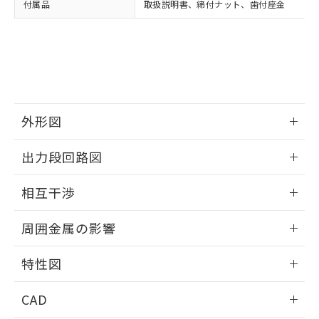
付属品
取扱説明書、締付ナット、歯付座金
お客様が当ウェブサイト上で当社にご
※3 非含有証明書ダウンロード
登録された部品リストについて、当社
および当社の共同利用者が、当社の製
下記の非含有証明書をダウンロードするこ
品・サービスに関するお客様との取
とができます。
合意する
キャンセル
引・商談に必要な範囲で利用すること
をご了承ください。
EU RoHS指令（10物質）の非含有証明書
※当社の共同利用者とは、
"個人情報
51物質の非含有証明書（当社基準）
の共同利用に関して"
の「1.共同利
外形図
※本証明書は発行日時点で非含有を証明す
用者の範囲」に記載されている法人を
るもので、過去に遡って非含有を証明する
指します。
情報更新：2025/09/04
ものではありません。
出力段回路図
また、RoHS指令のフタル酸エステル類４
外形図
物質の対応では、対応完了までの期間は出
情報更新：2025/09/04
相互干渉
荷製品に未対応品が混在することから備考
欄に対応日を記載しておりました。
出力段回路図
情報更新：2025/09/04
既に当社にて対応品への在庫切替を完了
周囲金属の影響
していることから、特段のことがない限
相互干渉
情報更新：2025/09/04
り、2022年1月12日より割愛しておりま
特性図
す。
周囲金属の影響
情報更新：2025/09/04
CAD