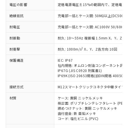
基準値を超えていることを示します。
いたものが、含有品と判明した場合などや
当社は、これら貴社製品のうち、外国
ことをご了承ください。
電圧の影響
定格電源電圧±15%の範囲内で、定格電源
「－」：未確認です。当社販売部門へお問
むを得ず変更することがあります。
為替および外国貿易法に定める商品
在庫状況および標準価格照会結果は、
い合わせください。
（以下｢規制貨物等」という）を輸出
絶縁抵抗
充電部一括とケース間: 50MΩ以上(DC500V
記載している更新日時点での社内デー
*EU RoHS指令（10物質）：
または国外への提供する場合は、日本
記
タに基づき作成されるものであり、閲
説明
鉛(Pb) 1000ppm以下、 水銀(Hg) 1000ppm以下、 カド
*中国RoHS10物質の基準値 (GB/T26572)：
国政府の輸出許可(または役務取引許
耐電圧
充電部一括とケース間: AC1000V 50/60Hz 1
号
覧された時点での実際の在庫および標
ミウム(Cd) 100ppm以下、
Pb(鉛) :1000ppm、 Hg(水銀) : 1000ppm、 Cd(カドミウ
可)を取得するなどの必要な手続きを
六価クロム(Cr(Ⅵ)) 1000ppm以下、ポリ臭化ビフェニル
ム) : 100ppm、
準価格とは異なる場合があることをご
類(PBB) 1000ppm以下、ポリ臭化ジフェニルエーテル類
Cr(Ⅵ)(六価クロム) : 1000ppm、 PBBs(ポリ臭化ビフェ
耐振動
耐久: 10～55Hz 複振幅 1.5mm X、Y、Z各
とります。
了承ください。
(PBDE) 1000ppm以下、フタル酸ビス(2-エチルヘキシ
○
一定数以上の在庫あり
ニル類) : 1000ppm、 PBDEs(ポリ臭化ジフェニルエーテ
当社は規制貨物を破棄する場合は、完
ル) (DEHP)(別名：DOP) 1000ppm以下、フタル酸ブチ
正式な納期状況および標準価格はお客
ル類) : 1000ppm、
2
耐衝撃
耐久: 1000m/s
X、Y、Z各方向 10回
ルベンジル（BBP） 1000ppm以下、フタル酸ジブチル
全に破砕するなど、違法に輸出されな
DBP(フタル酸ジブチル) : 1000ppm、 DIBP(フタル酸ジ
様のお取引先、またはお客様担当のオ
（DBP） 1000ppm以下、フタル酸ジイソブチル
イソブチル) : 1000ppm、 BBP(フタル酸ブチルベンジ
△
一定数には満たないが在庫あり
いよう必要な手段を講じます。
ムロン制御機器販売店・当社販売員に
(DIBP) 1000ppm以下
ル) : 1000ppm、
保護構造
IEC: IP67
当社は貴社製品を、核兵器、ミサイ
但し、RoHS指令で産業用監視および制御機器に対する
DEHP(フタル酸ビス(2-エチルヘキシル)) : 1000ppm
ご相談ください。
社内規格: オムロン耐油コンポーネント評価
適用除外項目は除く。
ル、化学兵器、生物兵器またはその他
－
在庫なし(最新の在庫状況につ
オムロン制御機器販売店や当社販売拠
IP67G (JIS C0920 附属書1)
フタル酸エステル類の４物質については閾値を超える意
武器並びにこれらの製造装置等に一切
いては、お客様のお取引先、ま
図的な使用がないことを確認しています。
IP69K (ISO 20653規格(旧DIN規格 40050 PA
点は「
販売ネットワーク
」をご確認
※2 環境保護使用期限
使用いたしません。
たはお客様担当のオムロン制御
ください。
当社は、貴社製品を第三者に販売する
接続方式
M12スマートクリックコネクタ中継タイプ (0
機器販売店・当社販売員にご確
在庫状況および標準価格結果を当社の
※2 対応予定月
「ｅ」：有害物質（10物質）のすべてが基
場合は、上記1、2および3の内容を当
認ください)
事前の承諾なく第三者に漏洩または開
準値以下であることを示します。
材質
ケース: 黄銅 ニッケルメッキ
該第三者に通知します。また当社は、
示しないようお願いします。
検出面: ポリブチレンテレフタレート (PBT)
部品在庫の切り替え状況などにより、予定
「10」：通常の使用状況下において有害物
販売先および販売に係わる関係者が違
マイパーツ機能（部品リスト作成サー
空
受注生産機種、また在庫状況の
締めつけナット: 黄銅 ニッケルメッキ
月が前後することがあります。
質が外部に漏えいし、環境に深刻な影響を
法に輸出するおそれがある場合は、取
ビス）をご利用いただくには、I-Web
白
情報を公開していない機種
歯付座金: 鉄 亜鉛メッキ
及ぼさない年数を意味します。
り引きをいたしません。
メンバーズにご登録されている必要が
コード: 塩化ビニル (PVC)
「－」：未確認です。当社販売部門へお問
あります。
い合わせください。