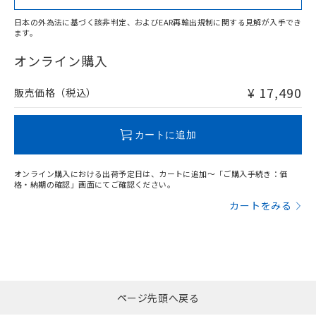
日本の外為法に基づく該非判定、およびEAR再輸出規制に関する見解が入手でき
ます。
"対応済み"や非含有の記載がされた商品であっても、流通
在庫等で未対応品が混在する可能性があります。
オンライン購入
非含有品が必要な際は、弊社営業部門もしくは販売店へお
問い合わせください。
¥ 17,490
販売価格（税込）
この製品のRoHS/REACH対応状況ページへ
カートに追加
オンライン購入における出荷予定日は、カートに追加～「ご購入手続き：価
格・納期の確認」画面にてご確認ください。
カートをみる
ページ先頭へ戻る