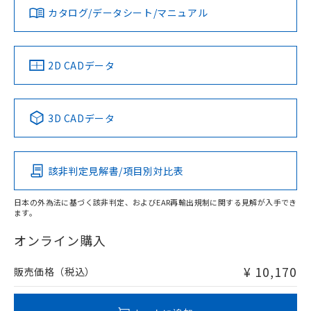
みください。
カタログ/データシート/マニュアル
対応済み
ソフトウェアの使用条件
LR型式承認
DNV型式承認
BV型式承認
KR型式承
（イギリス
（ノルウェー
（フランス
（韓国
タイムチャート
船舶規格）
船舶規格）
船舶規格）
船舶規格
中国 RoHS
注意事項・凡例
2D CADデータ
No
No
No
No
l: 0mm以上、φd: 12mm以上、D: 0mm以上、m: 8mm以
上、n: 18mm以上
中国 RoHS表
※1 ※2
3D CADデータ
この製品の規格認証/適合状況ページへ
Pb
Hg
Cd
Cr(VI)
その他の認証はこちらのページからご検索ください
該非判定見解書/項目別対比表
X
O
O
O
検出領域
日本の外為法に基づく該非判定、およびEAR再輸出規制に関する見解が入手でき
ます。
"対応済み"や非含有の記載がされた商品であっても、流通
在庫等で未対応品が混在する可能性があります。
オンライン購入
非含有品が必要な際は、弊社営業部門もしくは販売店へお
問い合わせください。
¥ 10,170
販売価格（税込）
この製品のRoHS/REACH対応状況ページへ