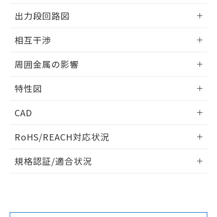
情報更新：2025/09/04
をご了承ください。
出力段回路図
EU RoHS指令（10物質）の非含有証明書
※当社の共同利用者とは、
"個人情報
51物質の非含有証明書（当社基準）
の共同利用に関して"
の「1.共同利
外形図
情報更新：2025/09/04
※本証明書は発行日時点で非含有を証明す
相互干渉
用者の範囲」に記載されている法人を
るもので、過去に遡って非含有を証明する
指します。
出力段回路図
ものではありません。
情報更新：2025/09/04
周囲金属の影響
また、RoHS指令のフタル酸エステル類４
物質の対応では、対応完了までの期間は出
相互干渉
情報更新：2025/09/04
荷製品に未対応品が混在することから備考
特性図
欄に対応日を記載しておりました。
周囲金属の影響
情報更新：2025/09/04
既に当社にて対応品への在庫切替を完了
CAD
していることから、特段のことがない限
り、2022年1月12日より割愛しておりま
検出物体の大きさと材質による影響
ログイン/会員登録いただくと、CADデータをダウンロー
RoHS/REACH対応状況
す。
ドすることができます。
情報更新：2026/7/29
A: 30mm以上、B: 20mm以上
規格認証/適合状況
ログイン/会員登録
EU RoHS
注意事項・凡例
UL認証
CSA認証
CEマーキング
L: 0mm以上、φd: 12mm以上、D: 0mm以上、m: 8mm以
上、n: 18mm以上
Yes
Yes
Yes
金属埋め込み
対応状況
対応予定月
※1
※2
ダウンロードデータをご利用いただく前に、以下を必ずお読