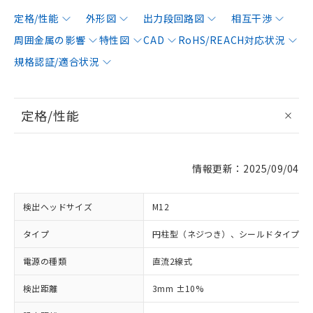
定格/性能
外形図
出力段回路図
相互干渉
周囲金属の影響
特性図
CAD
RoHS/REACH対応状況
規格認証/適合状況
定格/性能
情報更新：2025/09/04
検出ヘッドサイズ
M12
タイプ
円柱型（ネジつき）、シールドタイプ
電源の種類
直流2線式
検出距離
3mm ±10%