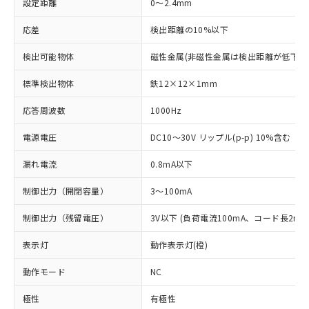
設定距離
0～2.4mm
応差
検出距離の10%以下
検出可能物体
磁性金属(非磁性金属は検出距離が低下し
標準検出物体
鉄12×12×1mm
応答周波数
1000Hz
電源電圧
DC10～30V リップル(p-p) 10%含む
漏れ電流
0.8mA以下
制御出力（開閉容量）
3～100mA
制御出力（残留電圧）
3V以下 (負荷電流100mA、コード長2m時
表示灯
動作表示灯(橙)
動作モード
NC
極性
有極性