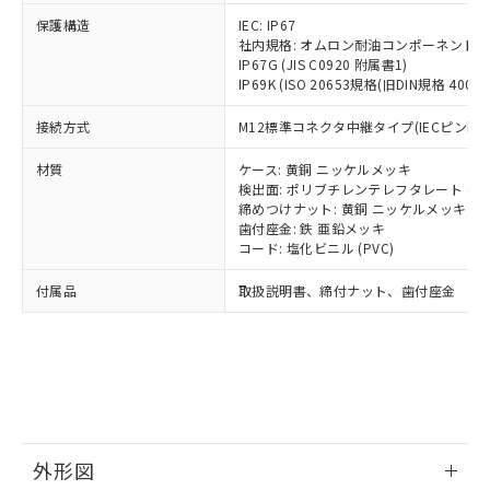
号
覧された時点での実際の在庫および標
ミウム(Cd) 100ppm以下、
Pb(鉛) :1000ppm、 Hg(水銀) : 1000ppm、 Cd(カドミウ
可)を取得するなどの必要な手続きを
六価クロム(Cr(Ⅵ)) 1000ppm以下、ポリ臭化ビフェニル
ム) : 100ppm、
保護構造
IEC: IP67
準価格とは異なる場合があることをご
類(PBB) 1000ppm以下、ポリ臭化ジフェニルエーテル類
Cr(Ⅵ)(六価クロム) : 1000ppm、 PBBs(ポリ臭化ビフェ
とります。
社内規格: オムロン耐油コンポーネント評
了承ください。
(PBDE) 1000ppm以下、フタル酸ビス(2-エチルヘキシ
○
一定数以上の在庫あり
ニル類) : 1000ppm、 PBDEs(ポリ臭化ジフェニルエーテ
IP67G (JIS C0920 附属書1)
当社は規制貨物を破棄する場合は、完
ル) (DEHP)(別名：DOP) 1000ppm以下、フタル酸ブチ
正式な納期状況および標準価格はお客
ル類) : 1000ppm、
IP69K (ISO 20653規格(旧DIN規格 40050 
ルベンジル（BBP） 1000ppm以下、フタル酸ジブチル
全に破砕するなど、違法に輸出されな
DBP(フタル酸ジブチル) : 1000ppm、 DIBP(フタル酸ジ
様のお取引先、またはお客様担当のオ
（DBP） 1000ppm以下、フタル酸ジイソブチル
イソブチル) : 1000ppm、 BBP(フタル酸ブチルベンジ
△
一定数には満たないが在庫あり
いよう必要な手段を講じます。
ムロン制御機器販売店・当社販売員に
(DIBP) 1000ppm以下
ル) : 1000ppm、
接続方式
M12標準コネクタ中継タイプ(IECピン配線) 
当社は貴社製品を、核兵器、ミサイ
但し、RoHS指令で産業用監視および制御機器に対する
DEHP(フタル酸ビス(2-エチルヘキシル)) : 1000ppm
ご相談ください。
適用除外項目は除く。
ル、化学兵器、生物兵器またはその他
－
在庫なし(最新の在庫状況につ
オムロン制御機器販売店や当社販売拠
フタル酸エステル類の４物質については閾値を超える意
材質
ケース: 黄銅 ニッケルメッキ
武器並びにこれらの製造装置等に一切
いては、お客様のお取引先、ま
図的な使用がないことを確認しています。
点は「
販売ネットワーク
」をご確認
検出面: ポリブチレンテレフタレート (PB
※2 環境保護使用期限
使用いたしません。
たはお客様担当のオムロン制御
締めつけナット: 黄銅 ニッケルメッキ
ください。
当社は、貴社製品を第三者に販売する
歯付座金: 鉄 亜鉛メッキ
機器販売店・当社販売員にご確
在庫状況および標準価格結果を当社の
※2 対応予定月
「ｅ」：有害物質（10物質）のすべてが基
コード: 塩化ビニル (PVC)
場合は、上記1、2および3の内容を当
認ください)
事前の承諾なく第三者に漏洩または開
準値以下であることを示します。
該第三者に通知します。また当社は、
示しないようお願いします。
付属品
取扱説明書、締付ナット、歯付座金
部品在庫の切り替え状況などにより、予定
「10」：通常の使用状況下において有害物
販売先および販売に係わる関係者が違
マイパーツ機能（部品リスト作成サー
空
受注生産機種、また在庫状況の
月が前後することがあります。
質が外部に漏えいし、環境に深刻な影響を
法に輸出するおそれがある場合は、取
ビス）をご利用いただくには、I-Web
白
情報を公開していない機種
及ぼさない年数を意味します。
り引きをいたしません。
メンバーズにご登録されている必要が
「－」：未確認です。当社販売部門へお問
あります。
い合わせください。
お客様が当ウェブサイト上で当社にご
※3 非含有証明書ダウンロード
登録された部品リストについて、当社
および当社の共同利用者が、当社の製
下記の非含有証明書をダウンロードするこ
品・サービスに関するお客様との取
外形図
とができます。
合意する
キャンセル
引・商談に必要な範囲で利用すること