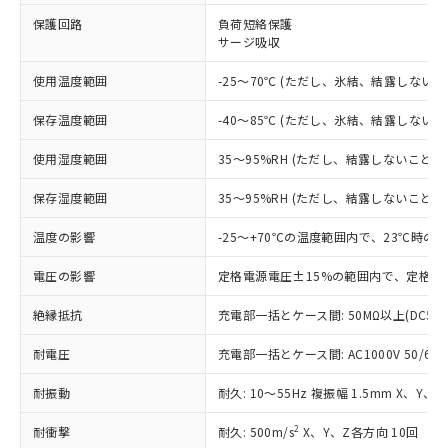
※1 対応状況
保護回路
負荷短絡保護
サージ吸収
対応済み：EU RoHS指令（10物質）の
非含有に対応した製品が提供可能な商品で
使用温度範囲
-25～70℃ (ただし、氷結、結露しないこ
す。
対応予定：EU RoHS指令（10物質）の非含
ご利用条件
保存温度範囲
-40～85℃ (ただし、氷結、結露しないこ
有に対応した製品に切り替える予定のある
商品です。
使用湿度範囲
35～95%RH (ただし、結露しないこと)
対応予定なし：EU RoHS指令（10物質）の
以下の条件をお読みいただき、同意のうえ
非含有に非対応の商品で、対応品を出す予
保存湿度範囲
35～95%RH (ただし、結露しないこと)
ご利用ください。
定はありません。
調査・確認中：EU RoHS指令（10物質）の
温度の影響
-25～+70℃の温度範囲内で、23℃時の
本サービスは、当社制御機器事業取扱
※1 中国RoHS○×表
非含有の対応状況を調査中または確認中の
商品の当社在庫状況および標準価格
商品です。
電圧の影響
定格電源電圧±15%の範囲内で、定格電
(税抜)を提供させていただくもので
「○」：最大均質材料含有率が中国RoHSの
非該当品：ライセンス料など無形物で、有
す。
基準値以下であることを示します。
絶縁抵抗
充電部一括とケース間: 50MΩ以上(DC50
害物質有無と関係のない商品です。
当社制御機器事業取扱商品の中には、
「×」：最大均質材料含有率が中国RoHSの
仕入先様の事情により、非含有部品として
本サービスの対象外となる商品もある
耐電圧
充電部一括とケース間: AC1000V 50/60Hz
基準値を超えていることを示します。
いたものが、含有品と判明した場合などや
当社は、これら貴社製品のうち、外国
ことをご了承ください。
「－」：未確認です。当社販売部門へお問
むを得ず変更することがあります。
為替および外国貿易法に定める商品
在庫状況および標準価格照会結果は、
耐振動
耐久: 10～55Hz 複振幅 1.5mm X、Y、
い合わせください。
（以下｢規制貨物等」という）を輸出
記載している更新日時点での社内デー
*EU RoHS指令（10物質）：
または国外への提供する場合は、日本
記
タに基づき作成されるものであり、閲
説明
2
耐衝撃
耐久: 500m/s
X、Y、Z各方向 10回
鉛(Pb) 1000ppm以下、 水銀(Hg) 1000ppm以下、 カド
*中国RoHS10物質の基準値 (GB/T26572)：
国政府の輸出許可(または役務取引許