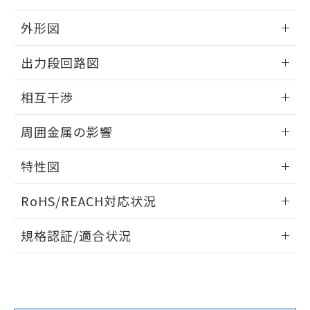
引・商談に必要な範囲で利用すること
をご了承ください。
EU RoHS指令（10物質）の非含有証明書
外形図
※当社の共同利用者とは、
"個人情報
51物質の非含有証明書（当社基準）
の共同利用に関して"
の「1.共同利
情報更新：2025/09/04
※本証明書は発行日時点で非含有を証明す
用者の範囲」に記載されている法人を
出力段回路図
るもので、過去に遡って非含有を証明する
指します。
ものではありません。
外形図
情報更新：2025/09/04
相互干渉
また、RoHS指令のフタル酸エステル類４
物質の対応では、対応完了までの期間は出
出力段回路図
情報更新：2025/09/04
荷製品に未対応品が混在することから備考
周囲金属の影響
欄に対応日を記載しておりました。
相互干渉
既に当社にて対応品への在庫切替を完了
情報更新：2025/09/04
特性図
していることから、特段のことがない限
り、2022年1月12日より割愛しておりま
周囲金属の影響
情報更新：2025/09/04
RoHS/REACH対応状況
す。
検出物体の大きさと材質による影響
情報更新：2026/7/29
規格認証/適合状況
A: 30mm以上、B: 20mm以上
EU RoHS
注意事項・凡例
UL認証
CSA認証
CEマーキング
No
No
Yes
タイムチャート
l: 0mm以上、φd: 12mm以上、D: 0mm以上、m: 8mm以
対応状況
対応予定月
※1
※2