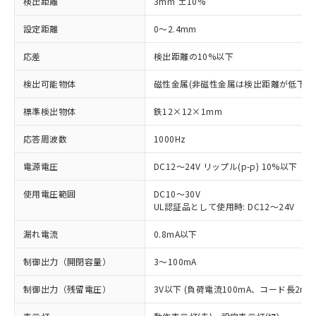
検出距離
3mm ±10%
設定距離
0～2.4mm
応差
検出距離の10%以下
検出可能物体
磁性金属(非磁性金属は検出距離が低下し
標準検出物体
鉄12×12×1mm
応答周波数
1000Hz
電源電圧
DC12～24V リップル(p-p) 10%以下
使用電圧範囲
DC10～30V
UL認証品として使用時: DC12～24V
漏れ電流
0.8mA以下
制御出力（開閉容量）
3～100mA
制御出力（残留電圧）
3V以下 (負荷電流100mA、コード長2m時