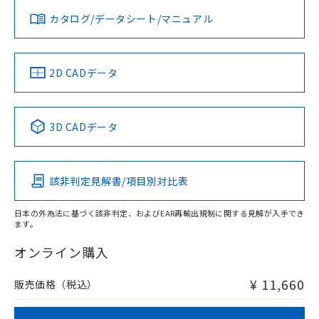
上、n: 18mm以上
カタログ/データシート/マニュアル
対応済み
LR型式承認
DNV型式承認
BV型式承認
KR型式承
（イギリス
（ノルウェー
（フランス
（韓国
船舶規格）
船舶規格）
船舶規格）
船舶規格
中国 RoHS
注意事項・凡例
2D CADデータ
No
No
No
No
中国 RoHS表
※1 ※2
3D CADデータ
この製品の規格認証/適合状況ページへ
Pb
Hg
Cd
Cr(VI)
その他の認証はこちらのページからご検索ください
該非判定見解書/項目別対比表
X
O
O
O
日本の外為法に基づく該非判定、およびEAR再輸出規制に関する見解が入手でき
検出領域
ます。
"対応済み"や非含有の記載がされた商品であっても、流通
在庫等で未対応品が混在する可能性があります。
オンライン購入
非含有品が必要な際は、弊社営業部門もしくは販売店へお
問い合わせください。
¥ 11,660
販売価格（税込）
この製品のRoHS/REACH対応状況ページへ