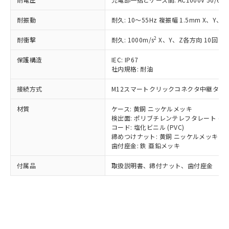
国政府の輸出許可(または役務取引許
号
覧された時点での実際の在庫および標
ミウム(Cd) 100ppm以下、
Pb(鉛) :1000ppm、 Hg(水銀) : 1000ppm、 Cd(カドミウ
可)を取得するなどの必要な手続きを
六価クロム(Cr(Ⅵ)) 1000ppm以下、ポリ臭化ビフェニル
ム) : 100ppm、
準価格とは異なる場合があることをご
類(PBB) 1000ppm以下、ポリ臭化ジフェニルエーテル類
耐振動
耐久: 10～55Hz 複振幅 1.5mm X、Y、
Cr(Ⅵ)(六価クロム) : 1000ppm、 PBBs(ポリ臭化ビフェ
とります。
了承ください。
(PBDE) 1000ppm以下、フタル酸ビス(2-エチルヘキシ
○
一定数以上の在庫あり
ニル類) : 1000ppm、 PBDEs(ポリ臭化ジフェニルエーテ
当社は規制貨物を破棄する場合は、完
ル) (DEHP)(別名：DOP) 1000ppm以下、フタル酸ブチ
正式な納期状況および標準価格はお客
ル類) : 1000ppm、
2
耐衝撃
耐久: 1000m/s
X、Y、Z各方向 10回
ルベンジル（BBP） 1000ppm以下、フタル酸ジブチル
全に破砕するなど、違法に輸出されな
DBP(フタル酸ジブチル) : 1000ppm、 DIBP(フタル酸ジ
様のお取引先、またはお客様担当のオ
（DBP） 1000ppm以下、フタル酸ジイソブチル
イソブチル) : 1000ppm、 BBP(フタル酸ブチルベンジ
△
一定数には満たないが在庫あり
いよう必要な手段を講じます。
ムロン制御機器販売店・当社販売員に
(DIBP) 1000ppm以下
ル) : 1000ppm、
保護構造
IEC: IP67
当社は貴社製品を、核兵器、ミサイ
但し、RoHS指令で産業用監視および制御機器に対する
DEHP(フタル酸ビス(2-エチルヘキシル)) : 1000ppm
ご相談ください。
社内規格: 耐油
適用除外項目は除く。
ル、化学兵器、生物兵器またはその他
－
在庫なし(最新の在庫状況につ
オムロン制御機器販売店や当社販売拠
フタル酸エステル類の４物質については閾値を超える意
武器並びにこれらの製造装置等に一切
いては、お客様のお取引先、ま
図的な使用がないことを確認しています。
接続方式
M12スマートクリックコネクタ中継タイプ (I
点は「
販売ネットワーク
」をご確認
※2 環境保護使用期限
使用いたしません。
たはお客様担当のオムロン制御
ください。
当社は、貴社製品を第三者に販売する
材質
ケース: 黄銅 ニッケルメッキ
機器販売店・当社販売員にご確
在庫状況および標準価格結果を当社の
※2 対応予定月
「ｅ」：有害物質（10物質）のすべてが基
検出面: ポリブチレンテレフタレート (PB
場合は、上記1、2および3の内容を当
認ください)
事前の承諾なく第三者に漏洩または開
コード: 塩化ビニル (PVC)
準値以下であることを示します。
該第三者に通知します。また当社は、
示しないようお願いします。
締めつけナット: 黄銅 ニッケルメッキ
部品在庫の切り替え状況などにより、予定
「10」：通常の使用状況下において有害物
販売先および販売に係わる関係者が違
マイパーツ機能（部品リスト作成サー
空
受注生産機種、また在庫状況の
歯付座金: 鉄 亜鉛メッキ
月が前後することがあります。
質が外部に漏えいし、環境に深刻な影響を
法に輸出するおそれがある場合は、取
ビス）をご利用いただくには、I-Web
白
情報を公開していない機種
及ぼさない年数を意味します。
り引きをいたしません。
メンバーズにご登録されている必要が
付属品
取扱説明書、締付ナット、歯付座金
「－」：未確認です。当社販売部門へお問
あります。
い合わせください。
お客様が当ウェブサイト上で当社にご
※3 非含有証明書ダウンロード
登録された部品リストについて、当社
および当社の共同利用者が、当社の製
下記の非含有証明書をダウンロードするこ
品・サービスに関するお客様との取
とができます。
合意する
キャンセル