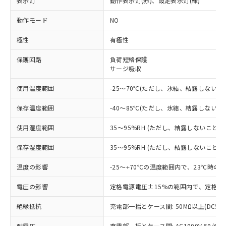
表示灯
動作表示灯(赤)、設定表示灯(緑)
※1 対応状況
動作モード
NO
対応済み：EU RoHS指令（10物質）の
非含有に対応した製品が提供可能な商品で
極性
有極性
す。
対応予定：EU RoHS指令（10物質）の非含
保護回路
負荷短絡保護
ご利用条件
有に対応した製品に切り替える予定のある
サージ吸収
商品です。
対応予定なし：EU RoHS指令（10物質）の
使用温度範囲
-25～70℃(ただし、氷結、結露しないこ
以下の条件をお読みいただき、同意のうえ
非含有に非対応の商品で、対応品を出す予
ご利用ください。
保存温度範囲
-40～85℃(ただし、氷結、結露しないこ
定はありません。
調査・確認中：EU RoHS指令（10物質）の
本サービスは、当社制御機器事業取扱
※1 中国RoHS○×表
使用湿度範囲
35～95%RH (ただし、結露しないこと)
非含有の対応状況を調査中または確認中の
商品の当社在庫状況および標準価格
商品です。
(税抜)を提供させていただくもので
保存湿度範囲
35～95%RH (ただし、結露しないこと)
「○」：最大均質材料含有率が中国RoHSの
非該当品：ライセンス料など無形物で、有
す。
基準値以下であることを示します。
害物質有無と関係のない商品です。
当社制御機器事業取扱商品の中には、
温度の影響
-25～+70℃の温度範囲内で、23℃時の
「×」：最大均質材料含有率が中国RoHSの
仕入先様の事情により、非含有部品として
本サービスの対象外となる商品もある
基準値を超えていることを示します。
いたものが、含有品と判明した場合などや
当社は、これら貴社製品のうち、外国
電圧の影響
定格電源電圧±15%の範囲内で、定格電
ことをご了承ください。
「－」：未確認です。当社販売部門へお問
むを得ず変更することがあります。
為替および外国貿易法に定める商品
在庫状況および標準価格照会結果は、
い合わせください。
（以下｢規制貨物等」という）を輸出
絶縁抵抗
充電部一括とケース間: 50MΩ以上(DC50
記載している更新日時点での社内デー
*EU RoHS指令（10物質）：
または国外への提供する場合は、日本
記
タに基づき作成されるものであり、閲
説明
鉛(Pb) 1000ppm以下、 水銀(Hg) 1000ppm以下、 カド
*中国RoHS10物質の基準値 (GB/T26572)：
耐電圧
充電部一括とケース間: AC1000V 50/60Hz