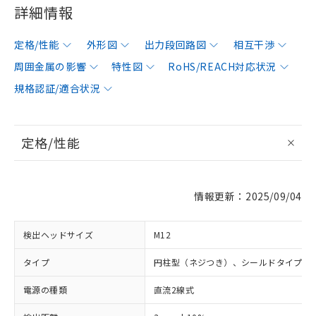
詳細情報
定格/性能
外形図
出力段回路図
相互干渉
周囲金属の影響
特性図
RoHS/REACH対応状況
規格認証/適合状況
定格/性能
情報更新：2025/09/04
検出ヘッドサイズ
M12
タイプ
円柱型（ネジつき）、シールドタイプ
電源の種類
直流2線式