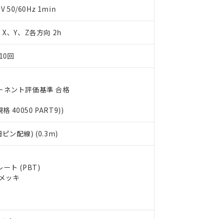
明書（当社基準）
50/60Hz 1min
日時点で非含有を証明するもので、過去に遡って非含有を証明するも
令のフタル酸エステル類４物質の対応では、対応完了までの期間は出
m X、Y、Z各方向 2h
備考欄に対応日を記載しておりました。
品への在庫切替を完了していることから、特段のことがない限り、20
10回
す。
ーネント評価基準 合格
規格 40050 PART9))
ン配線) (0.3m)
ト (PBT)
ルメッキ