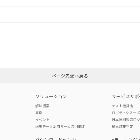
ードすることができます。
情報更新：
ログイン/会員登録
CCC認証
電波法
、n: 18mm以上
みください。
N/A
N/A
非含有証明書
※3
ページ先頭へ戻る
ダウンロードはこちら
型式承認
NK型式承認
ABS型式承認
韓国
（日本
（アメリカ
ソリューション
サービスサポ
舶規格）
船舶規格）
船舶規格）
解決提案
テスト機貸出
事例
ロボティクスサ
No
No
イベント
日本語相談窓口
、n: 18mm以上
現場データ活用サービスi-BELT
輸出該非判定
I)
PBBs
PBDEs
DBP
ダウンロードセンタ
eラーニング