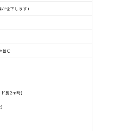
離が低下します)
0%含む
ード長2m時)
 RoHS指令（10物質）の非含有に対応した製品が提供可能な商品です
)
oHS指令（10物質）の非含有に対応した製品に切り替える予定のある
 RoHS指令（10物質）の非含有に非対応の商品で、対応品を出す予
 RoHS指令（10物質）の非含有の対応状況を調査中または確認中の
ンス料など無形物で、有害物質有無と関係のない商品です。