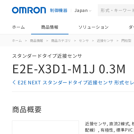
制御機器
Japan
ホーム
商品情報
ソリューション
ダ
ホーム
>
商品情報
>
商品カテゴリ
>
センサ
>
近接センサ
>
円柱型
スタンダードタイプ近接センサ
E2E-X3D1-M1J 0.3M
E2E NEXT スタンダードタイプ近接センサ 形式セ
商品概要
近接センサ, 直流2線式, 
配線）, 有極性, 標準PVC