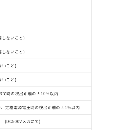
○×表
より、非含有部品としていたものが、含有品と判明した場合などやむ
みいただき、同意のうえご利用ください。
材料含有率が中国RoHSの基準値以下であることを示します。
材料含有率が中国RoHSの基準値を超えていることを示します。
、当社制御機器事業取扱商品の当社在庫状況および標準価格(税抜)
ら貴社製品のうち、外国為替および外国貿易法に定める商品（以下｢
質）：
す。当社販売部門へお問い合わせください。
 水銀(Hg) 1000ppm以下、 カドミウム(Cd) 100ppm以下、
たは国外への提供する場合は、日本国政府の輸出許可(または役務取
000ppm以下、ポリ臭化ビフェニル類(PBB) 1000ppm以下、ポリ臭化ジフェニルエーテル類(P
事業取扱商品の中には、本サービスの対象外となる商品もあること
手続きをとります。
キシル) (DEHP)(別名：DOP) 1000ppm以下、フタル酸ブチルベンジル（BBP） 100
結露しないこと)
(GB/T26572)：
以下、フタル酸ジイソブチル (DIBP) 1000ppm以下
び標準価格照会結果は、記載している更新日時点での社内データに
物を破棄する場合は、完全に破砕するなど、違法に輸出されないよ
(水銀) : 1000ppm、 Cd(カドミウム) : 100ppm、
業用監視および制御機器に対する適用除外項目は除く。
覧された時点での実際の在庫および標準価格とは異なる場合がある
1000ppm、 PBBs(ポリ臭化ビフェニル類) : 1000ppm、 PBDEs(ポリ臭化ジフェニルエーテル類
物質については閾値を超える意図的な使用がないことを確認しています。
結露しないこと)
上の在庫あり
 1000ppm、 DIBP(フタル酸ジイソブチル) : 1000ppm、 BBP(フタル酸ブチルベンジル) :
品を、核兵器、ミサイル、化学兵器、生物兵器またはその他武器並
チルヘキシル)) : 1000ppm
況および標準価格はお客様のお取引先、またはお客様担当のオムロ
用いたしません。
ないこと)
ご相談ください。
は満たないが在庫あり
製品を第三者に販売する場合は、上記1、2および3の内容を当該第
機器販売店や当社販売拠点は「
販売ネットワーク
」をご確認くだ
販売先および販売に係わる関係者が違法に輸出するおそれがある場
用期限
び標準価格結果を当社の事前の承諾なく第三者に漏洩または開示し
え状況などにより、予定月が前後することがあります。
ないこと)
(最新の在庫状況については、お客様のお取引先、またはお客様担当
（10物質）のすべてが基準値以下であることを示します。
店・当社販売員にご確認ください)
能（部品リスト作成サービス）をご利用いただくには、I-Webメン
使用状況下において有害物質が外部に漏えいし、環境に深刻な影響を
23℃時の検出距離の±10%以内
あります。
機種、また在庫状況の情報を公開していない機種
ェブサイト上で当社にご登録された部品リストについて、当社およ
書ダウンロード
す。当社販売部門へお問い合わせください。
で、定格電源電圧時の検出距離の±1%以内
品・サービスに関するお客様との取引・商談に必要な範囲で利用す
合意する
キャンセル
書をダウンロードすることができます。
上(DC500Vメガにて)
利用者とは、
"個人情報の共同利用に関して"
の「1.共同利用者の
します。
10物質）の非含有証明書