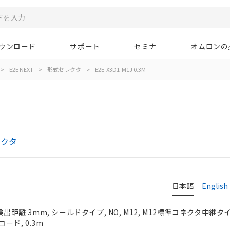
ウンロード
サポート
セミナ
オムロンの
>
E2E NEXT
>
形式セレクタ
>
E2E-X3D1-M1J 0.3M
レクタ
日本語
English
検出距離 3mm, シールドタイプ, NO, M12, M12標準コネクタ中継
コード, 0.3m