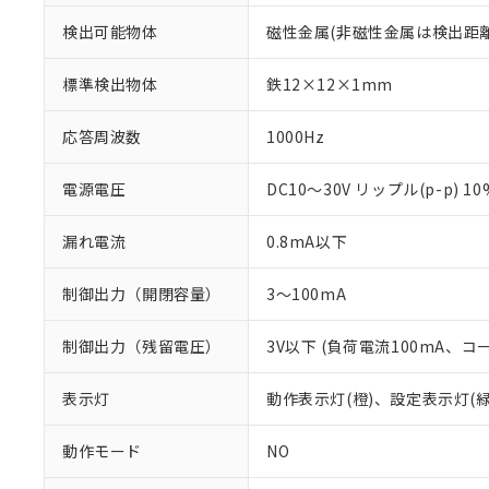
検出可能物体
磁性金属(非磁性金属は検出距
標準検出物体
鉄12×12×1mm
応答周波数
1000Hz
電源電圧
DC10～30V リップル(p-p) 1
漏れ電流
0.8mA以下
制御出力（開閉容量）
3～100mA
制御出力（残留電圧）
3V以下 (負荷電流100mA、コ
※1 対応状況
対応済み：EU
表示灯
動作表示灯(橙)、設定表示灯(緑
対応予定：EU R
対応予定なし：EU
動作モード
NO
調査・確認中：EU
ご利用条件
非該当品：ライセ