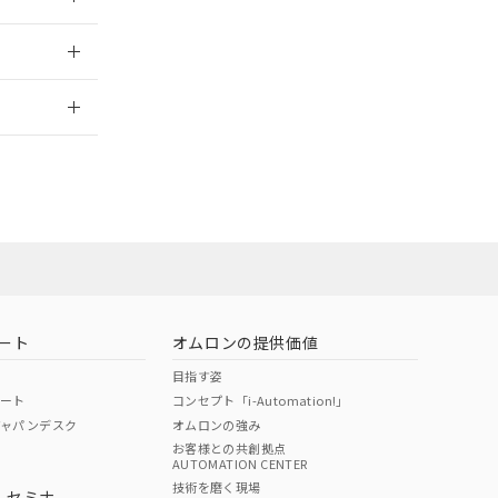
2026/7/29
ート
オムロンの提供価値
目指す姿
ポート
コンセプト「i-Automation!」
ジャパンデスク
オムロンの強み
お客様との共創拠点
AUTOMATION CENTER
DIBP
BBP
DEHP
環境保護
技術を磨く現場
・セミナ