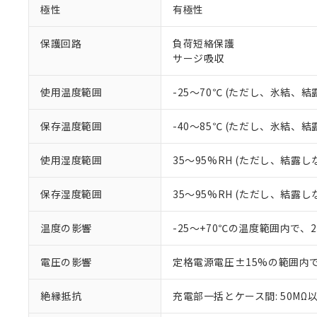
※1 中国RoHS
極性
有極性
仕入先様の事情に
があります。
以下の条件をお読
「○」：最大均質
保護回路
負荷短絡保護
「×」：最大均質
サージ吸収
本サービスは
当社は、これ
*EU RoHS指令（10物
「－」：未確認で
鉛(Pb) 1000ppm以下、
くものです。
う）を輸出ま
記
説明
六価クロム(Cr(Ⅵ)) 1
当社制御機器
などの必要な
フタル酸ビス(2-エチルヘ
使用温度範囲
-25～70℃ (ただし、氷結、
号
*中国RoHS10物質の基準値 
ル（DBP） 1000ppm
在庫状況およ
当社は規制貨
Pb(鉛) :1000ppm、 Hg
但し、RoHS指令で産
のであり、閲
ます。
Cr(Ⅵ)(六価クロム) : 
フタル酸エステル類の４
保存温度範囲
-40～85℃ (ただし、氷結、
○
一定数以
DBP(フタル酸ジブチル) :
い。
当社は貴社製
DEHP(フタル酸ビス(2-エ
正式な納期状
置等に一切使
使用湿度範囲
35～95%RH (ただし、結露し
当社販売員に
※2 対応予定月
△
一定数に
当社は、貴社
オムロン制御
また当社は、
※2 環境保護使
在庫状況およ
部品在庫の切り替
たしません。
保存湿度範囲
35～95%RH (ただし、結露し
－
在庫なし
す。
「ｅ」：有害物質
機器販売
マイパーツ機
「10」：通常の
温度の影響
-25～+70℃の温度範囲内で、
ている必要が
味します。
空
受注生産
お客様が当ウ
※3 非含有証明
「－」：未確認で
白
電圧の影響
定格電源電圧±15%の範囲内
が、当社の製
さい。
下記の非含有証明
絶縁抵抗
充電部一括とケース間: 50MΩ以
※当社の共同
いる法人を指
EU RoHS指令（