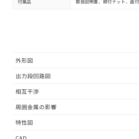
付属品
取扱説明書、締付ナット、歯
外形図
出力段回路図
外形図
相互干渉
出力段回路図
周囲金属の影響
相互干渉
特性図
周囲金属の影響
CAD