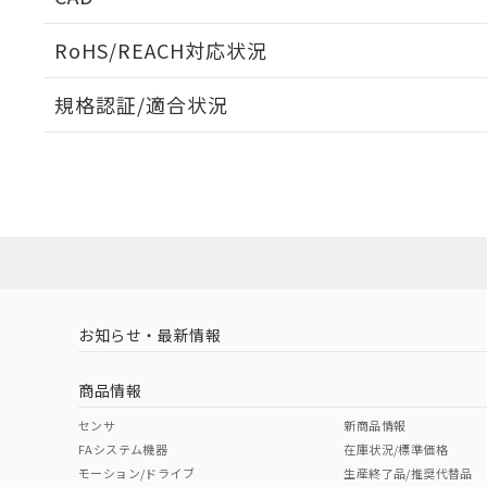
検出物体の大きさと材質による影響
ログイン/会員登録いただくと、CADデータをダウンロ
RoHS/REACH対応状況
規格認証/適合状況
EU RoHS
注意事項・凡例
A: 30mm以上、B: 20mm以上
UL認証
CSA認証
CEマーキング
L: 0mm以上、φd: 12mm以上、D: 0mm以上、m: 8mm以上
ダウンロードデータをご利用いただく前に、以下を必ずお読
No
No
Yes
対応状況
対応予定月
※1
※2
金属埋め込み
ソフトウェアの使用条件
対応済み
LR型式承認
DNV型式承認
BV型式承認
KR
（イギリス
（ノルウェー
（フランス
（
お知らせ・最新情報
中国 RoHS
注意事項・凡例
船舶規格）
船舶規格）
船舶規格）
船
商品情報
No
No
No
No
中国 RoHS表
※1 ※2
センサ
新商品情報
l: 0mm以上、φd: 12mm以上、D: 0mm以上、m: 8mm以上
FAシステム機器
在庫状況/標準価格
Pb
Hg
Cd
Cr(V
モーション/ドライブ
生産終了品/推奨代替品