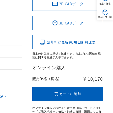
2D CADデータ
在庫・価格
無料テスト機
3D CADデータ
該非判定見解書/項目別対比表
日本の外為法に基づく該非判定、およびEAR再輸出規
制に関する見解が入手できます。
オンライン購入
¥ 10,170
販売価格（税込）
カートに追加
状況
オンライン購入における出荷予定日は、カートに追加
～「ご購入手続き：価格・納期の確認」画面にてご確