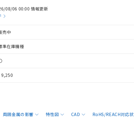
26/08/06 00:00 情報更新
件
販売中
標準在庫機種
〇
¥ 9,250
周囲金属の影響
特性図
CAD
RoHS/REACH対応