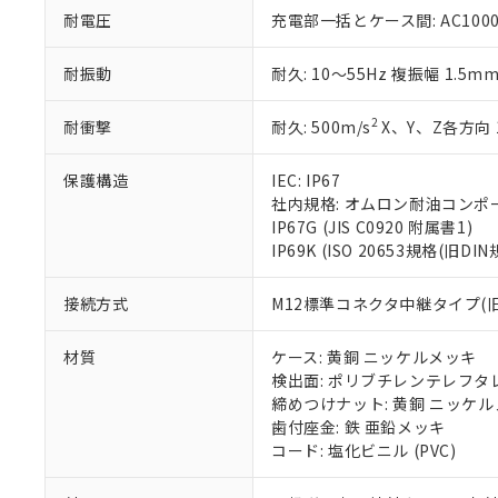
51物質の非含有証
耐電圧
充電部一括とケース間: AC1000V 
※本証明書は発行
また、RoHS指
耐振動
耐久: 10～55Hz 複振幅 1.5m
混在することから
既に当社にて対応
2
耐衝撃
耐久: 500m/s
X、Y、Z各方向 
り割愛しておりま
保護構造
IEC: IP67
社内規格: オムロン耐油コンポ
IP67G (JIS C0920 附属書1)
IP69K (ISO 20653規格(旧DIN
接続方式
M12標準コネクタ中継タイプ(旧ピ
材質
ケース: 黄銅 ニッケルメッキ
検出面: ポリブチレンテレフタレー
締めつけナット: 黄銅 ニッケ
歯付座金: 鉄 亜鉛メッキ
コード: 塩化ビニル (PVC)