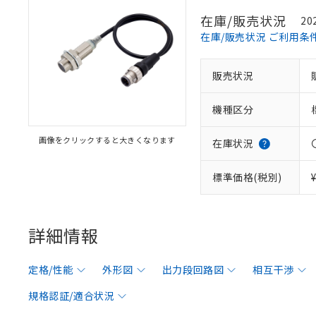
在庫/販売状況
20
在庫/販売状況 ご利用条
販売状況
機種区分
画像をクリックすると大きくなります
在庫状況
標準価格(税別)
詳細情報
定格/性能
外形図
出力段回路図
相互干渉
規格認証/適合状況