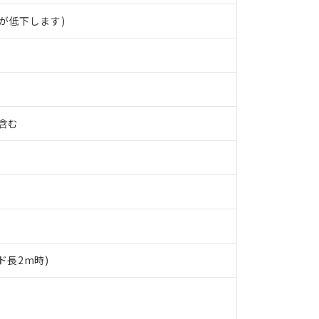
が低下します)
%含む
ド長2m時)
 RoHS指令（10物質）の非含有に対応した製品が提供可能な商品です