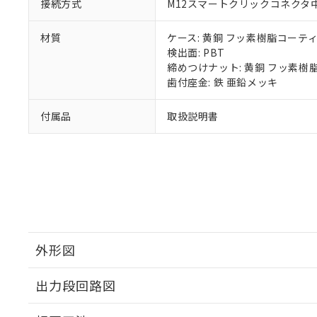
接続方式
M12スマートクリックコネクタ中継
材質
ケース: 黄銅 フッ素樹脂コーテ
検出面: PBT
締めつけナット: 黄銅 フッ素樹
歯付座金: 鉄 亜鉛メッキ
付属品
取扱説明書
外形図
出力段回路図
外形図