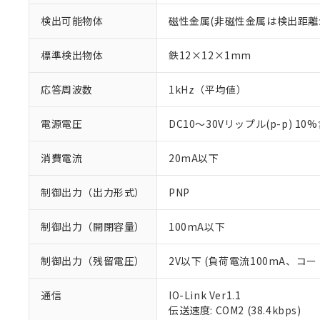
検出可能物体
磁性金属(非磁性金属は検出距離
標準検出物体
鉄12×12×1mm
応答周波数
1kHz（平均値）
電源電圧
DC10～30Vリップル(p-p) 10
消費電流
20mA以下
制御出力（出力形式）
PNP
制御出力（開閉容量）
100mA以下
制御出力（残留電圧）
2V以下 (負荷電流100mA、コー
※1 対応状況
通信
IO-Link Ver1.1
伝送速度: COM2 (38.4kbps)
対応済み：EU