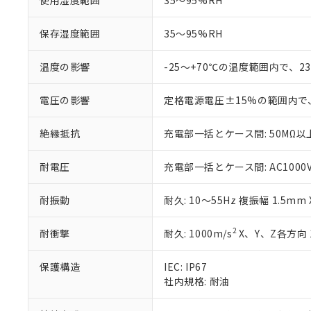
使用湿度範囲
35～95%RH
白
が、当社の製
さい。
下記の非含有証明
保存湿度範囲
35～95%RH
※当社の共同
いる法人を指
EU RoHS指令（
51物質の非含有証
温度の影響
-25～+70℃の温度範囲内で、
※本証明書は発行
また、RoHS指
電圧の影響
定格電源電圧±15%の範囲内で
混在することから
既に当社にて対応
絶縁抵抗
充電部一括とケース間: 50MΩ以上
り割愛しておりま
耐電圧
充電部一括とケース間: AC1000V 5
耐振動
耐久: 10～55Hz 複振幅 1.5mm
2
耐衝撃
耐久: 1000m/s
X、Y、Z各方向 
保護構造
IEC: IP67
社内規格: 耐油