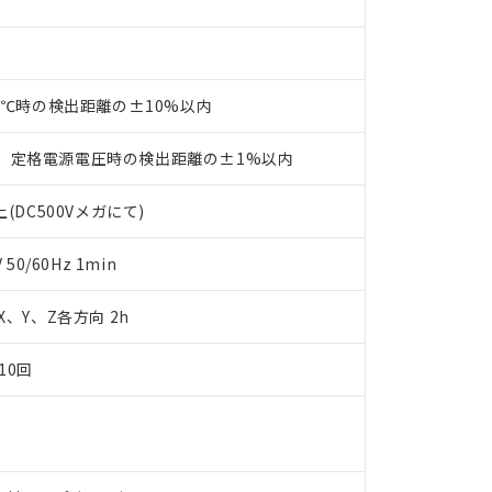
品・サービスに関するお客様との取引・商談に必要な範囲で利用す
合意する
キャンセル
書をダウンロードすることができます。
利用者とは、
"個人情報の共同利用に関して"
の「1.共同利用者の
します。
10物質）の非含有証明書
明書（当社基準）
23℃時の検出距離の±10%以内
日時点で非含有を証明するもので、過去に遡って非含有を証明するも
令のフタル酸エステル類４物質の対応では、対応完了までの期間は出
、定格電源電圧時の検出距離の±1%以内
備考欄に対応日を記載しておりました。
品への在庫切替を完了していることから、特段のことがない限り、20
(DC500Vメガにて)
す。
0/60Hz 1min
 X、Y、Z各方向 2h
10回