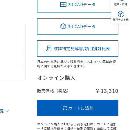
2D CADデータ
在庫・価格
無料テスト機
3D CADデータ
該非判定見解書/項目別対比表
日本の外為法に基づく該非判定、およびEAR再輸出規
制に関する見解が入手できます。
オンライン購入
¥ 13,310
販売価格（税込）
カートに追加
状況
オンライン購入における出荷予定日は、カートに追加
～「ご購入手続き：価格・納期の確認」画面にてご確