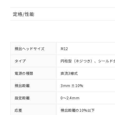
定格/性能
検出ヘッドサイズ
M12
タイプ
円柱型（ネジつき）、シールド
電源の種類
直流3線式
検出距離
3mm ±10%
設定距離
0～2.4mm
応差
検出距離の10%以下