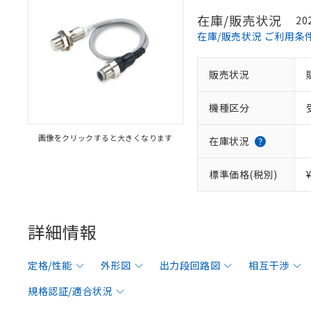
在庫/販売状況
20
在庫/販売状況 ご利用条
販売状況
機種区分
画像をクリックすると大きくなります
在庫状況
標準価格(税別)
詳細情報
定格/性能
外形図
出力段回路図
相互干渉
規格認証/適合状況