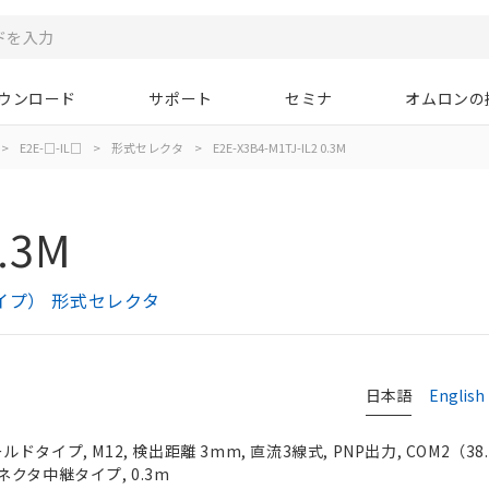
ウンロード
サポート
セミナ
オムロンの
>
E2E-□-IL□
>
形式セレクタ
>
E2E-X3B4-M1TJ-IL2 0.3M
0.3M
ドタイプ） 形式セレクタ
日本語
English
ールドタイプ, M12, 検出距離 3mm, 直流3線式, PNP出力, COM2（38.
クタ中継タイプ, 0.3m