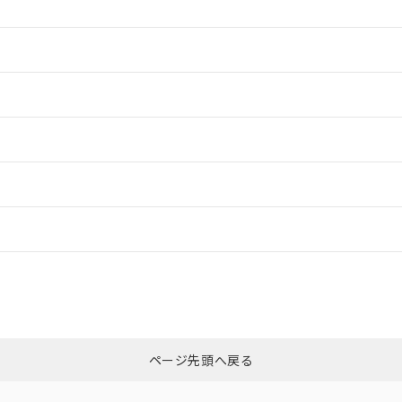
情報更新：2
情報更新：2
情報更新：2
ードすることができます。
情報更新：
ログイン/会員登録
CCC認証
電波法
みください。
、n: 18mm以上
N/A
N/A
非含有証明書
※3
ページ先頭へ戻る
ダウンロードはこちら
型式承認
NK型式承認
ABS型式承認