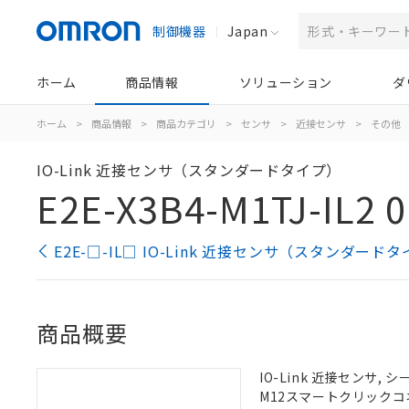
制御機器
Japan
ホーム
商品情報
ソリューション
ダ
ホーム
>
商品情報
>
商品カテゴリ
>
センサ
>
近接センサ
>
その他
IO-Link 近接センサ（スタンダードタイプ）
E2E-X3B4-M1TJ-IL2 
E2E-□-IL□ IO-Link 近接センサ（スタンダー
商品概要
IO-Link 近接センサ, シ
M12スマートクリックコネ