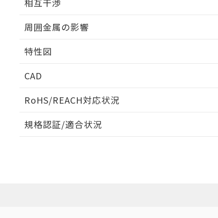
相互干渉
出力段回路図
周囲金属の影響
相互干渉
特性図
周囲金属の影響
CAD
検出物体の大きさと材質による影響
ログイン/会員登録いただくと、CADデータをダウンロ
RoHS/REACH対応状況
規格認証/適合状況
A: 30mm以上、B: 20mm以上
EU RoHS
注意事項・凡例
UL認証
CSA認証
CEマーキング
ダウンロードデータをご利用いただく前に、以下を必ずお読
l: 0mm以上、φd: 12mm以上、D: 0mm以上、m: 8mm以上
No
No
Yes
対応状況
対応予定月
※1
※2
ソフトウェアの使用条件
対応済み
LR型式承認
DNV型式承認
BV型式承認
KR