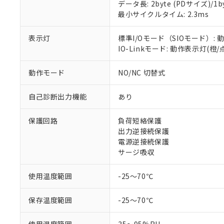
データ長: 2byte (PDサイズ)/1byt
対応予定：EU R
最小サイクルタイム: 2.3ms
対応予定なし：EU
調査・確認中：EU
ご利用条件
表示灯
標準I/Oモード（SIOモード）: 
非該当品：ライセ
※1 中国RoHS
IO-Linkモード: 動作表示灯(橙
仕入先様の事情に
があります。
以下の条件をお読
「○」：最大均質
動作モード
NO/NC 切替式
「×」：最大均質
本サービスは
当社は、これ
*EU RoHS指令（10物
「－」：未確認で
鉛(Pb) 1000ppm以下、
くものです。
う）を輸出ま
自己診断出力機能
あり
記
説明
六価クロム(Cr(Ⅵ)) 1
当社制御機器
などの必要な
フタル酸ビス(2-エチルヘ
号
*中国RoHS10物質の基準値 
ル（DBP） 1000ppm
在庫状況およ
当社は規制貨
Pb(鉛) :1000ppm、 Hg
但し、RoHS指令で産
保護回路
負荷短絡保護
のであり、閲
ます。
Cr(Ⅵ)(六価クロム) : 
フタル酸エステル類の４
出力逆接続保護
○
一定数以
DBP(フタル酸ジブチル) :
い。
当社は貴社製
DEHP(フタル酸ビス(2-エ
電源逆接続保護
正式な納期状
置等に一切使
サージ吸収
当社販売員に
※2 対応予定月
△
一定数に
当社は、貴社
オムロン制御
また当社は、
※2 環境保護使
在庫状況およ
使用温度範囲
-25～70℃
部品在庫の切り替
たしません。
－
在庫なし
す。
「ｅ」：有害物質
機器販売
マイパーツ機
「10」：通常の
保存温度範囲
-25～70℃
ている必要が
味します。
空
受注生産
お客様が当ウ
※3 非含有証明
「－」：未確認で