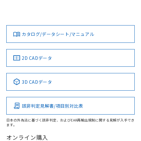
ログイン/会員登録
EU RoHS
注意事項・凡例
UL認証
CSA認証
CEマーキング
L: 6mm以上、φd: 24mm以上、D: 6mm以上、m: 8mm以
上、n: 24mm以上
Yes
Yes
Yes
金属埋め込み
対応状況
対応予定月
※1
※2
ダウンロードデータをご利用いただく前に、以下を必ずお読
タイムチャート
みください。
カタログ/データシート/マニュアル
対応済み
ソフトウェアの使用条件
LR型式承認
DNV型式承認
BV型式承認
KR型式承
（イギリス
（ノルウェー
（フランス
（韓国
船舶規格）
船舶規格）
船舶規格）
船舶規格
中国 RoHS
注意事項・凡例
2D CADデータ
No
No
No
No
l: 6mm以上、φd: 24mm以上、D: 6mm以上、m: 8mm以
上、n: 24mm以上
中国 RoHS表
※1 ※2
検出領域
3D CADデータ
この製品の規格認証/適合状況ページへ
Pb
Hg
Cd
Cr(VI)
その他の認証はこちらのページからご検索ください
該非判定見解書/項目別対比表
X
O
O
O
日本の外為法に基づく該非判定、およびEAR再輸出規制に関する見解が入手でき
ます。
"対応済み"や非含有の記載がされた商品であっても、流通
在庫等で未対応品が混在する可能性があります。
オンライン購入