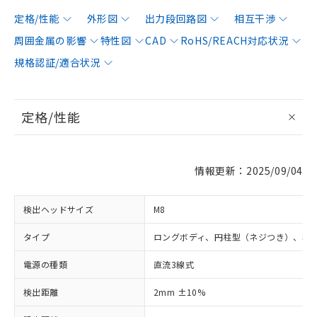
定格/性能
外形図
出力段回路図
相互干渉
周囲金属の影響
特性図
CAD
RoHS/REACH対応状況
規格認証/適合状況
定格/性能
情報更新：2025/09/04
検出ヘッドサイズ
M8
タイプ
ロングボディ、円柱型（ネジつき）、非
電源の種類
直流3線式
検出距離
2mm ±10%