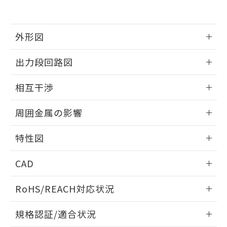
および当社の共同利用者が、当社の製
下記の非含有証明書をダウンロードするこ
品・サービスに関するお客様との取
とができます。
合意する
キャンセル
引・商談に必要な範囲で利用すること
をご了承ください。
外形図
EU RoHS指令（10物質）の非含有証明書
※当社の共同利用者とは、
"個人情報
51物質の非含有証明書（当社基準）
の共同利用に関して"
の「1.共同利
情報更新：2025/09/04
※本証明書は発行日時点で非含有を証明す
出力段回路図
用者の範囲」に記載されている法人を
るもので、過去に遡って非含有を証明する
指します。
外形図
情報更新：2025/09/04
ものではありません。
相互干渉
また、RoHS指令のフタル酸エステル類４
物質の対応では、対応完了までの期間は出
出力段回路図
情報更新：2025/09/04
周囲金属の影響
荷製品に未対応品が混在することから備考
欄に対応日を記載しておりました。
相互干渉
情報更新：2025/09/04
既に当社にて対応品への在庫切替を完了
特性図
していることから、特段のことがない限
周囲金属の影響
り、2022年1月12日より割愛しておりま
情報更新：2025/09/04
CAD
す。
検出物体の大きさと材質による影響
ログイン/会員登録いただくと、CADデータをダウンロー
RoHS/REACH対応状況
ドすることができます。
情報更新：2026/7/29
A: 80mm以上、B: 60mm以上
規格認証/適合状況