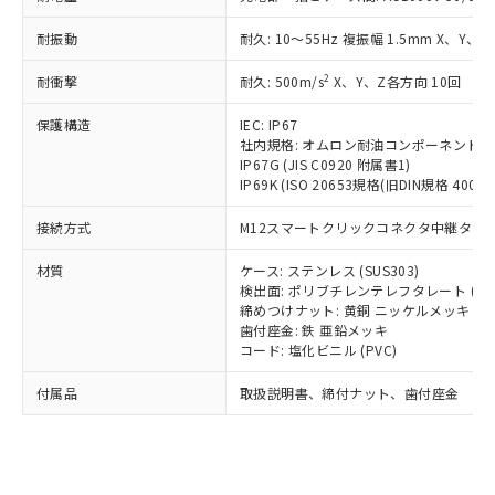
（以下｢規制貨物等」という）を輸出
記載している更新日時点での社内デー
*EU RoHS指令（10物質）：
または国外への提供する場合は、日本
記
タに基づき作成されるものであり、閲
説明
鉛(Pb) 1000ppm以下、 水銀(Hg) 1000ppm以下、 カド
耐振動
耐久: 10～55Hz 複振幅 1.5mm X、Y、Z
*中国RoHS10物質の基準値 (GB/T26572)：
国政府の輸出許可(または役務取引許
号
覧された時点での実際の在庫および標
ミウム(Cd) 100ppm以下、
Pb(鉛) :1000ppm、 Hg(水銀) : 1000ppm、 Cd(カドミウ
可)を取得するなどの必要な手続きを
六価クロム(Cr(Ⅵ)) 1000ppm以下、ポリ臭化ビフェニル
ム) : 100ppm、
準価格とは異なる場合があることをご
2
耐衝撃
耐久: 500m/s
X、Y、Z各方向 10回
類(PBB) 1000ppm以下、ポリ臭化ジフェニルエーテル類
Cr(Ⅵ)(六価クロム) : 1000ppm、 PBBs(ポリ臭化ビフェ
とります。
了承ください。
(PBDE) 1000ppm以下、フタル酸ビス(2-エチルヘキシ
○
一定数以上の在庫あり
ニル類) : 1000ppm、 PBDEs(ポリ臭化ジフェニルエーテ
当社は規制貨物を破棄する場合は、完
ル) (DEHP)(別名：DOP) 1000ppm以下、フタル酸ブチ
正式な納期状況および標準価格はお客
ル類) : 1000ppm、
保護構造
IEC: IP67
ルベンジル（BBP） 1000ppm以下、フタル酸ジブチル
全に破砕するなど、違法に輸出されな
DBP(フタル酸ジブチル) : 1000ppm、 DIBP(フタル酸ジ
社内規格: オムロン耐油コンポーネント評
様のお取引先、またはお客様担当のオ
（DBP） 1000ppm以下、フタル酸ジイソブチル
イソブチル) : 1000ppm、 BBP(フタル酸ブチルベンジ
△
一定数には満たないが在庫あり
いよう必要な手段を講じます。
IP67G (JIS C0920 附属書1)
ムロン制御機器販売店・当社販売員に
(DIBP) 1000ppm以下
ル) : 1000ppm、
IP69K (ISO 20653規格(旧DIN規格 40050 
当社は貴社製品を、核兵器、ミサイ
但し、RoHS指令で産業用監視および制御機器に対する
DEHP(フタル酸ビス(2-エチルヘキシル)) : 1000ppm
ご相談ください。
適用除外項目は除く。
ル、化学兵器、生物兵器またはその他
－
在庫なし(最新の在庫状況につ
オムロン制御機器販売店や当社販売拠
フタル酸エステル類の４物質については閾値を超える意
接続方式
M12スマートクリックコネクタ中継タイプ (
武器並びにこれらの製造装置等に一切
いては、お客様のお取引先、ま
図的な使用がないことを確認しています。
点は「
販売ネットワーク
」をご確認
※2 環境保護使用期限
使用いたしません。
たはお客様担当のオムロン制御
ください。
材質
ケース: ステンレス (SUS303)
当社は、貴社製品を第三者に販売する
機器販売店・当社販売員にご確
在庫状況および標準価格結果を当社の
検出面: ポリブチレンテレフタレート (PB
※2 対応予定月
「ｅ」：有害物質（10物質）のすべてが基
場合は、上記1、2および3の内容を当
認ください)
事前の承諾なく第三者に漏洩または開
締めつけナット: 黄銅 ニッケルメッキ
準値以下であることを示します。
該第三者に通知します。また当社は、
歯付座金: 鉄 亜鉛メッキ
示しないようお願いします。
部品在庫の切り替え状況などにより、予定
「10」：通常の使用状況下において有害物
販売先および販売に係わる関係者が違
コード: 塩化ビニル (PVC)
マイパーツ機能（部品リスト作成サー
空
受注生産機種、また在庫状況の
月が前後することがあります。
質が外部に漏えいし、環境に深刻な影響を
法に輸出するおそれがある場合は、取
ビス）をご利用いただくには、I-Web
白
情報を公開していない機種
及ぼさない年数を意味します。
付属品
取扱説明書、締付ナット、歯付座金
り引きをいたしません。
メンバーズにご登録されている必要が
「－」：未確認です。当社販売部門へお問
あります。
い合わせください。
お客様が当ウェブサイト上で当社にご
※3 非含有証明書ダウンロード
登録された部品リストについて、当社