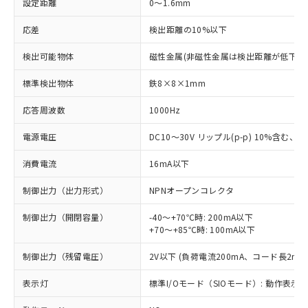
設定距離
0～1.6mm
応差
検出距離の10%以下
検出可能物体
磁性金属(非磁性金属は検出距離が低下し
標準検出物体
鉄8×8×1mm
応答周波数
1000Hz
電源電圧
DC10～30V リップル(p-p) 10%含む、Cla
消費電流
16mA以下
制御出力（出力形式）
NPNオープンコレクタ
制御出力（開閉容量）
-40～+70℃時: 200mA以下
+70～+85℃時: 100mA以下
制御出力（残留電圧）
2V以下 (負荷電流200mA、コード長2m時
表示灯
標準I/Oモード（SIOモード）: 動作表示灯