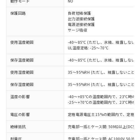
動作モード
NO
保護回路
負荷短絡保護
※1 対応状況
出力逆接続保護
電源逆接続保護
対応済み：EU RoHS指令（10物質）の
サージ吸収
非含有に対応した製品が提供可能な商品で
す。
使用温度範囲
-40～85℃ (ただし、氷結、結露しないこ
対応予定：EU RoHS指令（10物質）の非含
UL温度定格: -25～70℃
ご利用条件
有に対応した製品に切り替える予定のある
保存温度範囲
-40～85℃ (ただし、氷結、結露しないこ
商品です。
対応予定なし：EU RoHS指令（10物質）の
以下の条件をお読みいただき、同意のうえ
使用湿度範囲
35～95%RH (ただし、結露しないこと)
非含有に非対応の商品で、対応品を出す予
ご利用ください。
定はありません。
保存湿度範囲
35～95%RH (ただし、結露しないこと)
調査・確認中：EU RoHS指令（10物質）の
本サービスは、当社制御機器事業取扱
※1 中国RoHS○×表
非含有の対応状況を調査中または確認中の
商品の当社在庫状況および標準価格
温度の影響
-40～+85℃の温度範囲内で、23℃時の
商品です。
-25～+70℃の温度範囲内で、23℃時の
(税抜)を提供させていただくもので
「○」：最大均質材料含有率が中国RoHSの
非該当品：ライセンス料など無形物で、有
す。
基準値以下であることを示します。
害物質有無と関係のない商品です。
電圧の影響
定格電源電圧±15%の範囲内で、定格電
当社制御機器事業取扱商品の中には、
「×」：最大均質材料含有率が中国RoHSの
仕入先様の事情により、非含有部品として
本サービスの対象外となる商品もある
基準値を超えていることを示します。
いたものが、含有品と判明した場合などや
絶縁抵抗
充電部一括とケース間: 50MΩ以上(DC50
当社は、これら貴社製品のうち、外国
ことをご了承ください。
「－」：未確認です。当社販売部門へお問
むを得ず変更することがあります。
為替および外国貿易法に定める商品
在庫状況および標準価格照会結果は、
い合わせください。
耐電圧
充電部一括とケース間: AC1000V 50/60Hz