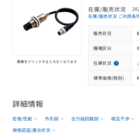
在庫/販売状況
20
在庫/販売状況 ご利用条
販売状況
機種区分
画像をクリックすると大きくなります
在庫状況
標準価格(税別)
詳細情報
定格/性能
外形図
出力段回路図
相互干渉
規格認証/適合状況