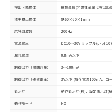
検出可能物体
磁性金属(非磁性金属は検出距
標準検出物体
鉄60×60×1mm
応答周波数
200Hz
電源電圧
DC10～30V リップル(p-p) 1
漏れ電流
0.8mA以下
制御出力（開閉容量）
3～100mA
制御出力（残留電圧）
3V以下 (負荷電流100mA、コ
※1 対応状況
対応済み：EU
表示灯
動作表示灯(橙)、設定表示灯(緑
対応予定：EU R
対応予定なし：EU
動作モード
NO
調査・確認中：EU
ご利用条件
非該当品：ライセ