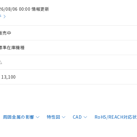
26/08/06 00:00 情報更新
件
販売中
標準在庫機種
△
¥ 13,100
周囲金属の影響
特性図
CAD
RoHS/REACH対応