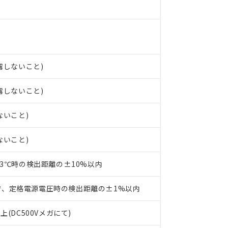
○×表
より、非含有部品としていたものが、含有品と判明した場合などやむ
みいただき、同意のうえご利用ください。
材料含有率が中国RoHSの基準値以下であることを示します。
材料含有率が中国RoHSの基準値を超えていることを示します。
、当社制御機器事業取扱商品の当社在庫状況および標準価格(税抜)
ら貴社製品のうち、外国為替および外国貿易法に定める商品（以下｢
質）：
す。当社販売部門へお問い合わせください。
 水銀(Hg) 1000ppm以下、 カドミウム(Cd) 100ppm以下、
たは国外への提供する場合は、日本国政府の輸出許可(または役務取
000ppm以下、ポリ臭化ビフェニル類(PBB) 1000ppm以下、ポリ臭化ジフェニルエーテル類(P
事業取扱商品の中には、本サービスの対象外となる商品もあること
手続きをとります。
キシル) (DEHP)(別名：DOP) 1000ppm以下、フタル酸ブチルベンジル（BBP） 100
結露しないこと)
(GB/T26572)：
以下、フタル酸ジイソブチル (DIBP) 1000ppm以下
び標準価格照会結果は、記載している更新日時点での社内データに
物を破棄する場合は、完全に破砕するなど、違法に輸出されないよ
(水銀) : 1000ppm、 Cd(カドミウム) : 100ppm、
業用監視および制御機器に対する適用除外項目は除く。
覧された時点での実際の在庫および標準価格とは異なる場合がある
1000ppm、 PBBs(ポリ臭化ビフェニル類) : 1000ppm、 PBDEs(ポリ臭化ジフェニルエーテル類
物質については閾値を超える意図的な使用がないことを確認しています。
結露しないこと)
上の在庫あり
 1000ppm、 DIBP(フタル酸ジイソブチル) : 1000ppm、 BBP(フタル酸ブチルベンジル) :
品を、核兵器、ミサイル、化学兵器、生物兵器またはその他武器並
チルヘキシル)) : 1000ppm
況および標準価格はお客様のお取引先、またはお客様担当のオムロ
用いたしません。
ないこと)
ご相談ください。
は満たないが在庫あり
製品を第三者に販売する場合は、上記1、2および3の内容を当該第
機器販売店や当社販売拠点は「
販売ネットワーク
」をご確認くだ
販売先および販売に係わる関係者が違法に輸出するおそれがある場
用期限
び標準価格結果を当社の事前の承諾なく第三者に漏洩または開示し
え状況などにより、予定月が前後することがあります。
ないこと)
(最新の在庫状況については、お客様のお取引先、またはお客様担当
（10物質）のすべてが基準値以下であることを示します。
店・当社販売員にご確認ください)
能（部品リスト作成サービス）をご利用いただくには、I-Webメン
使用状況下において有害物質が外部に漏えいし、環境に深刻な影響を
23℃時の検出距離の±10%以内
あります。
機種、また在庫状況の情報を公開していない機種
ェブサイト上で当社にご登録された部品リストについて、当社およ
書ダウンロード
す。当社販売部門へお問い合わせください。
で、定格電源電圧時の検出距離の±1%以内
品・サービスに関するお客様との取引・商談に必要な範囲で利用す
合意する
キャンセル
書をダウンロードすることができます。
上(DC500Vメガにて)
利用者とは、
"個人情報の共同利用に関して"
の「1.共同利用者の
します。
10物質）の非含有証明書