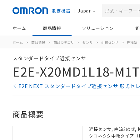
制御機器
Japan
ホーム
商品情報
ソリューション
ダ
ホーム
>
商品情報
>
商品カテゴリ
>
センサ
>
近接センサ
>
円柱型
スタンダードタイプ近接センサ
E2E-X20MD1L18-M1T
E2E NEXT スタンダードタイプ近接センサ 形式セ
商品概要
近接センサ, 直流2線式, 
クコネクタ中継タイプ（IEC