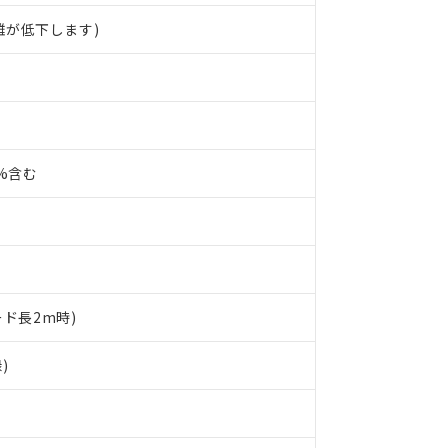
離が低下します)
0%含む
ード長2m時)
 RoHS指令（10物質）の非含有に対応した製品が提供可能な商品です
)
oHS指令（10物質）の非含有に対応した製品に切り替える予定のある
 RoHS指令（10物質）の非含有に非対応の商品で、対応品を出す予
 RoHS指令（10物質）の非含有の対応状況を調査中または確認中の
ンス料など無形物で、有害物質有無と関係のない商品です。