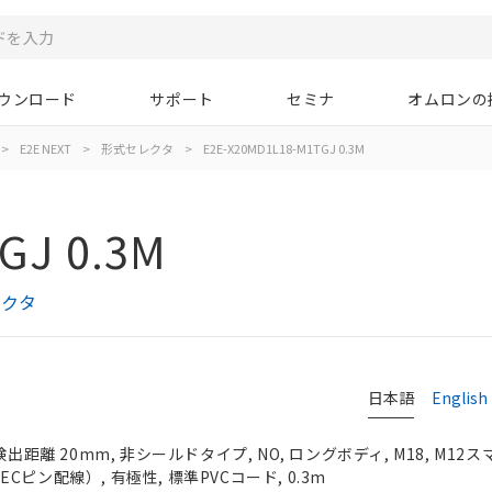
ウンロード
サポート
セミナ
オムロンの
>
E2E NEXT
>
形式セレクタ
>
E2E-X20MD1L18-M1TGJ 0.3M
GJ 0.3M
レクタ
日本語
English
検出距離 20mm, 非シールドタイプ, NO, ロングボディ, M18, M1
ピン配線）, 有極性, 標準PVCコード, 0.3m