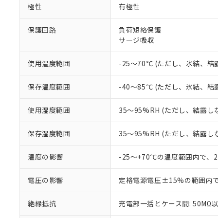
※1 中国RoHS
極性
有極性
仕入先様の事情に
があります。
以下の条件をお読
「○」：最大均質
保護回路
負荷短絡保護
「×」：最大均質
サージ吸収
本サービスは
当社は、これ
*EU RoHS指令（10物
「－」：未確認で
鉛(Pb) 1000ppm以下、
くものです。
う）を輸出ま
記
説明
六価クロム(Cr(Ⅵ)) 1
当社制御機器
などの必要な
フタル酸ビス(2-エチルヘ
使用温度範囲
-25～70℃ (ただし、氷結、
号
*中国RoHS10物質の基準値 
ル（DBP） 1000ppm
在庫状況およ
当社は規制貨
Pb(鉛) :1000ppm、 Hg
但し、RoHS指令で産
のであり、閲
ます。
Cr(Ⅵ)(六価クロム) : 
フタル酸エステル類の４
保存温度範囲
-40～85℃ (ただし、氷結、
○
一定数以
DBP(フタル酸ジブチル) :
い。
当社は貴社製
DEHP(フタル酸ビス(2-エ
正式な納期状
置等に一切使
使用湿度範囲
35～95%RH (ただし、結露し
当社販売員に
※2 対応予定月
△
一定数に
当社は、貴社
オムロン制御
また当社は、
※2 環境保護使
在庫状況およ
部品在庫の切り替
たしません。
保存湿度範囲
35～95%RH (ただし、結露し
－
在庫なし
す。
「ｅ」：有害物質
機器販売
マイパーツ機
「10」：通常の
温度の影響
-25～+70℃の温度範囲内で、
ている必要が
味します。
空
受注生産
お客様が当ウ
※3 非含有証明
「－」：未確認で
白
電圧の影響
定格電源電圧±15%の範囲内
が、当社の製
さい。
下記の非含有証明
絶縁抵抗
充電部一括とケース間: 50MΩ以
※当社の共同
いる法人を指
EU RoHS指令（