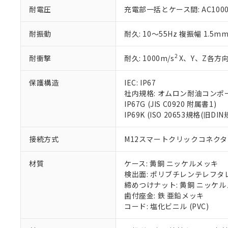
51物質の非含有証
耐電圧
充電部一括とケース間: AC1000V 
※本証明書は発行
また、RoHS指
耐振動
耐久: 10～55Hz 複振幅 1.5m
混在することから
既に当社にて対応
2
耐衝撃
耐久: 1000m/s
X、Y、Z各方向
り割愛しておりま
保護構造
IEC: IP67
社内規格: オムロン耐油コンポ
IP67G (JIS C0920 附属書1)
IP69K (ISO 20653規格(旧DIN
接続方式
M12スマートクリックコネクタ中
材質
ケース: 黄銅 ニッケルメッキ
検出面: ポリブチレンテレフタレー
締めつけナット: 黄銅 ニッケ
歯付座金: 鉄 亜鉛メッキ
コード: 塩化ビニル (PVC)