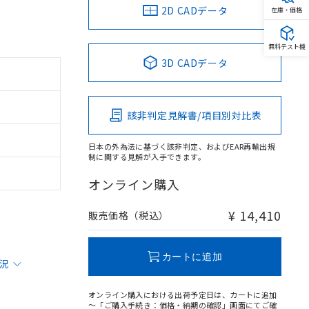
2D CADデータ
在庫・価格
無料テスト機
3D CADデータ
該非判定見解書/項目別対比表
日本の外為法に基づく該非判定、およびEAR再輸出規
制に関する見解が入手できます。
オンライン購入
¥ 14,410
販売価格（税込）
カートに追加
状況
オンライン購入における出荷予定日は、カートに追加
～「ご購入手続き：価格・納期の確認」画面にてご確