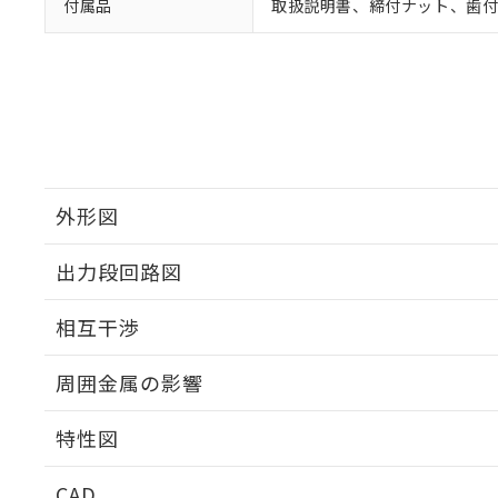
付属品
取扱説明書、締付ナット、歯
外形図
出力段回路図
外形図
相互干渉
出力段回路図
周囲金属の影響
相互干渉
特性図
周囲金属の影響
CAD