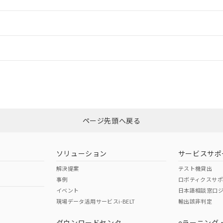
ードすることができます。
情報更新：
ログイン/会員登録
CCC認証
電波法
以上、n: 80mm以上
みください。
N/A
N/A
非含有証明書
※3
ページ先頭へ戻る
ダウンロードはこちら
型式承認
NK型式承認
ABS型式承認
韓国
（日本
（アメリカ
ソリューション
サービスサポ
舶規格）
船舶規格）
船舶規格）
解決提案
テスト機貸出
事例
ロボティクスサ
No
No
イベント
日本語相談窓口
以上、n: 80mm以上
現場データ活用サービスi-BELT
輸出該非判定
I)
PBBs
PBDEs
DBP
ダウンロードセンタ
eラーニング