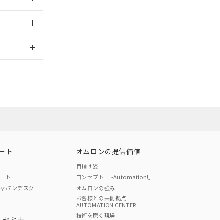
2026/7/29
ート
オムロンの提供価値
目指す姿
ポート
コンセプト「i-Automation!」
ジャパンデスク
オムロンの強み
お客様との共創拠点
AUTOMATION CENTER
DIBP
BBP
DEHP
環境保護
技術を磨く現場
・セミナ