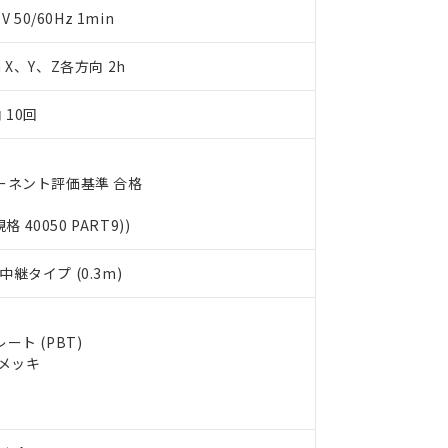
明書（当社基準）
50/60Hz 1min
日時点で非含有を証明するもので、過去に遡って非含有を証明するも
令のフタル酸エステル類４物質の対応では、対応完了までの期間は出
m X、Y、Z各方向 2h
備考欄に対応日を記載しておりました。
品への在庫切替を完了していることから、特段のことがない限り、20
 10回
す。
ーネント評価基準 合格
規格 40050 PART9))
継タイプ (0.3m)
ト (PBT)
ルメッキ