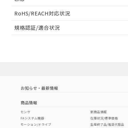
検出物体の大きさと材質による影響
ログイン/会員登録いただくと、CADデータをダウンロ
RoHS/REACH対応状況
規格認証/適合状況
EU RoHS
注意事項・凡例
A: 200mm以上、B: 120mm以上
UL認証
CSA認証
CEマーキング
L: 31mm以上、φd: 90mm以上、D: 35mm以上、m: 60mm
ダウンロードデータをご利用いただく前に、以下を必ずお読
Yes
Yes
Yes
対応状況
対応予定月
※1
※2
金属埋め込み
ソフトウェアの使用条件
対応済み
LR型式承認
DNV型式承認
BV型式承認
KR
（イギリス
（ノルウェー
（フランス
（
お知らせ・最新情報
中国 RoHS
注意事項・凡例
船舶規格）
船舶規格）
船舶規格）
船
商品情報
No
No
No
No
中国 RoHS表
検出領域
※1 ※2
センサ
新商品情報
l: 35mm以上、φd: 90mm以上、D: 35mm以上、m: 60mm
FAシステム機器
在庫状況/標準価格
Pb
Hg
Cd
Cr(V
モーション/ドライブ
生産終了品/推奨代替品