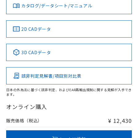
みください。
カタログ/データシート/マニュアル
対応済み
ソフトウェアの使用条件
LR型式承認
DNV型式承認
BV型式承認
KR型式承
タイムチャート
（イギリス
（ノルウェー
（フランス
（韓国
船舶規格）
船舶規格）
船舶規格）
船舶規格
中国 RoHS
注意事項・凡例
2D CADデータ
No
No
No
No
l: 30mm以上、φd: 90mm以上、D: 30mm以上、m: 70mm
以上、n: 90mm以上
中国 RoHS表
※1 ※2
3D CADデータ
この製品の規格認証/適合状況ページへ
Pb
Hg
Cd
Cr(VI)
その他の認証はこちらのページからご検索ください
該非判定見解書/項目別対比表
X
O
O
O
検出領域
日本の外為法に基づく該非判定、およびEAR再輸出規制に関する見解が入手でき
ます。
"対応済み"や非含有の記載がされた商品であっても、流通
在庫等で未対応品が混在する可能性があります。
オンライン購入
非含有品が必要な際は、弊社営業部門もしくは販売店へお
問い合わせください。
¥ 12,430
販売価格（税込）
この製品のRoHS/REACH対応状況ページへ