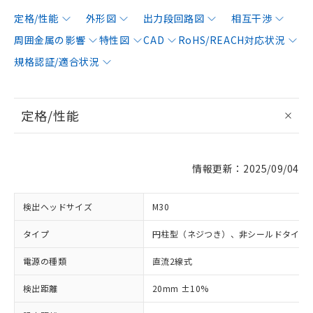
定格/性能
外形図
出力段回路図
相互干渉
周囲金属の影響
特性図
CAD
RoHS/REACH対応状況
規格認証/適合状況
定格/性能
情報更新：2025/09/04
検出ヘッドサイズ
M30
タイプ
円柱型（ネジつき）、非シールドタイプ
電源の種類
直流2線式
検出距離
20mm ±10%