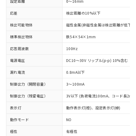
設定距離
0～16mm
応差
検出距離の10%以下
検出可能物体
磁性金属(非磁性金属は検出距離が低下し
標準検出物体
鉄54×54×1mm
応答周波数
100Hz
電源電圧
DC10～30V リップル(p-p) 10%含む
漏れ電流
0.8mA以下
制御出力（開閉容量）
3～100mA
制御出力（残留電圧）
3V以下 (負荷電流100mA、コード長2m時
表示灯
動作表示灯(橙)、設定表示灯(緑)
動作モード
NO
極性
有極性