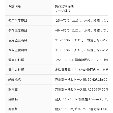
※1 対応状況
保護回路
負荷短絡保護
サージ吸収
対応済み：EU RoHS指令（10物質）の
非含有に対応した製品が提供可能な商品で
使用温度範囲
-25～70℃ (ただし、氷結、結露しないこ
す。
対応予定：EU RoHS指令（10物質）の非含
ご利用条件
保存温度範囲
-40～85℃ (ただし、氷結、結露しないこ
有に対応した製品に切り替える予定のある
商品です。
使用湿度範囲
35～95%RH (ただし、結露しないこと)
対応予定なし：EU RoHS指令（10物質）の
以下の条件をお読みいただき、同意のうえ
非含有に非対応の商品で、対応品を出す予
保存湿度範囲
35～95%RH (ただし、結露しないこと)
ご利用ください。
定はありません。
調査・確認中：EU RoHS指令（10物質）の
温度の影響
-25～+70℃の温度範囲内で、23℃時の
本サービスは、当社制御機器事業取扱
※1 中国RoHS○×表
非含有の対応状況を調査中または確認中の
商品の当社在庫状況および標準価格
商品です。
電圧の影響
定格電源電圧±15%の範囲内で、定格電
(税抜)を提供させていただくもので
「○」：最大均質材料含有率が中国RoHSの
非該当品：ライセンス料など無形物で、有
す。
基準値以下であることを示します。
絶縁抵抗
充電部一括とケース間: 50MΩ以上(DC50
害物質有無と関係のない商品です。
当社制御機器事業取扱商品の中には、
「×」：最大均質材料含有率が中国RoHSの
仕入先様の事情により、非含有部品として
本サービスの対象外となる商品もある
耐電圧
充電部一括とケース間: AC1000V 50/60Hz
基準値を超えていることを示します。
いたものが、含有品と判明した場合などや
当社は、これら貴社製品のうち、外国
ことをご了承ください。
「－」：未確認です。当社販売部門へお問
むを得ず変更することがあります。
為替および外国貿易法に定める商品
在庫状況および標準価格照会結果は、
耐振動
耐久: 10～55Hz 複振幅 1.5mm X、Y、
い合わせください。
（以下｢規制貨物等」という）を輸出
記載している更新日時点での社内デー
*EU RoHS指令（10物質）：
または国外への提供する場合は、日本
記
タに基づき作成されるものであり、閲
説明
2
耐衝撃
耐久: 1000m/s
X、Y、Z各方向 10回
鉛(Pb) 1000ppm以下、 水銀(Hg) 1000ppm以下、 カド
*中国RoHS10物質の基準値 (GB/T26572)：
国政府の輸出許可(または役務取引許