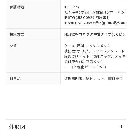
号
覧された時点での実際の在庫および標
ミウム(Cd) 100ppm以下、
Pb(鉛) :1000ppm、 Hg(水銀) : 1000ppm、 Cd(カドミウ
可)を取得するなどの必要な手続きを
六価クロム(Cr(Ⅵ)) 1000ppm以下、ポリ臭化ビフェニル
ム) : 100ppm、
保護構造
IEC: IP67
準価格とは異なる場合があることをご
類(PBB) 1000ppm以下、ポリ臭化ジフェニルエーテル類
Cr(Ⅵ)(六価クロム) : 1000ppm、 PBBs(ポリ臭化ビフェ
とります。
社内規格: オムロン耐油コンポーネント評
了承ください。
(PBDE) 1000ppm以下、フタル酸ビス(2-エチルヘキシ
○
一定数以上の在庫あり
ニル類) : 1000ppm、 PBDEs(ポリ臭化ジフェニルエーテ
IP67G (JIS C0920 附属書1)
当社は規制貨物を破棄する場合は、完
ル) (DEHP)(別名：DOP) 1000ppm以下、フタル酸ブチ
正式な納期状況および標準価格はお客
ル類) : 1000ppm、
IP69K (ISO 20653規格(旧DIN規格 40050 
ルベンジル（BBP） 1000ppm以下、フタル酸ジブチル
全に破砕するなど、違法に輸出されな
DBP(フタル酸ジブチル) : 1000ppm、 DIBP(フタル酸ジ
様のお取引先、またはお客様担当のオ
（DBP） 1000ppm以下、フタル酸ジイソブチル
イソブチル) : 1000ppm、 BBP(フタル酸ブチルベンジ
△
一定数には満たないが在庫あり
いよう必要な手段を講じます。
ムロン制御機器販売店・当社販売員に
(DIBP) 1000ppm以下
ル) : 1000ppm、
接続方式
M12標準コネクタ中継タイプ(IECピン配線) 
当社は貴社製品を、核兵器、ミサイ
但し、RoHS指令で産業用監視および制御機器に対する
DEHP(フタル酸ビス(2-エチルヘキシル)) : 1000ppm
ご相談ください。
適用除外項目は除く。
ル、化学兵器、生物兵器またはその他
－
在庫なし(最新の在庫状況につ
オムロン制御機器販売店や当社販売拠
フタル酸エステル類の４物質については閾値を超える意
材質
ケース: 黄銅 ニッケルメッキ
武器並びにこれらの製造装置等に一切
いては、お客様のお取引先、ま
図的な使用がないことを確認しています。
点は「
販売ネットワーク
」をご確認
検出面: ポリブチレンテレフタレート (PB
※2 環境保護使用期限
使用いたしません。
たはお客様担当のオムロン制御
締めつけナット: 黄銅 ニッケルメッキ
ください。
当社は、貴社製品を第三者に販売する
歯付座金: 鉄 亜鉛メッキ
機器販売店・当社販売員にご確
在庫状況および標準価格結果を当社の
※2 対応予定月
「ｅ」：有害物質（10物質）のすべてが基
コード: 塩化ビニル (PVC)
場合は、上記1、2および3の内容を当
認ください)
事前の承諾なく第三者に漏洩または開
準値以下であることを示します。
該第三者に通知します。また当社は、
示しないようお願いします。
付属品
取扱説明書、締付ナット、歯付座金
部品在庫の切り替え状況などにより、予定
「10」：通常の使用状況下において有害物
販売先および販売に係わる関係者が違
マイパーツ機能（部品リスト作成サー
空
受注生産機種、また在庫状況の
月が前後することがあります。
質が外部に漏えいし、環境に深刻な影響を
法に輸出するおそれがある場合は、取
ビス）をご利用いただくには、I-Web
白
情報を公開していない機種
及ぼさない年数を意味します。
り引きをいたしません。
メンバーズにご登録されている必要が
「－」：未確認です。当社販売部門へお問
あります。
い合わせください。
お客様が当ウェブサイト上で当社にご
※3 非含有証明書ダウンロード
登録された部品リストについて、当社
および当社の共同利用者が、当社の製
下記の非含有証明書をダウンロードするこ
品・サービスに関するお客様との取
外形図
とができます。
合意する
キャンセル
引・商談に必要な範囲で利用すること