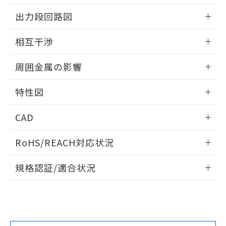
情報更新：2025/09/04
をご了承ください。
出力段回路図
EU RoHS指令（10物質）の非含有証明書
※当社の共同利用者とは、
"個人情報
51物質の非含有証明書（当社基準）
の共同利用に関して"
の「1.共同利
外形図
情報更新：2025/09/04
※本証明書は発行日時点で非含有を証明す
相互干渉
用者の範囲」に記載されている法人を
るもので、過去に遡って非含有を証明する
指します。
出力段回路図
ものではありません。
情報更新：2025/09/04
周囲金属の影響
また、RoHS指令のフタル酸エステル類４
物質の対応では、対応完了までの期間は出
相互干渉
情報更新：2025/09/04
荷製品に未対応品が混在することから備考
特性図
欄に対応日を記載しておりました。
周囲金属の影響
情報更新：2025/09/04
既に当社にて対応品への在庫切替を完了
CAD
していることから、特段のことがない限
り、2022年1月12日より割愛しておりま
検出物体の大きさと材質による影響
ログイン/会員登録いただくと、CADデータをダウンロー
RoHS/REACH対応状況
す。
ドすることができます。
情報更新：2026/7/29
A: 300mm以上、B: 200mm以上
規格認証/適合状況
ログイン/会員登録
EU RoHS
注意事項・凡例
UL認証
CSA認証
CEマーキング
L: 25mm以上、φd: 90mm以上、D: 25mm以上、m: 70mm
以上、n: 90mm以上
Yes
Yes
Yes
金属埋め込み
対応状況
対応予定月
※1
※2
ダウンロードデータをご利用いただく前に、以下を必ずお読