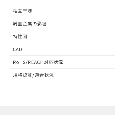
外形図
相互干渉
出力段回路図
周囲金属の影響
相互干渉
特性図
周囲金属の影響
CAD
検出物体の大きさと材質による影響
ログイン/会員登録いただくと、CADデータをダウンロ
RoHS/REACH対応状況
規格認証/適合状況
EU RoHS
注意事項・凡例
A: 200mm以上、B: 120mm以上
UL認証
CSA認証
CEマーキング
L: 31mm以上、φd: 90mm以上、D: 31mm以上、m: 60mm
ダウンロードデータをご利用いただく前に、以下を必ずお読
Yes
Yes
Yes
対応状況
対応予定月
※1
※2
金属埋め込み
ソフトウェアの使用条件
対応済み