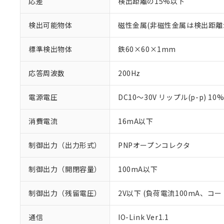
応差
検出距離の15%以下
検出可能物体
磁性金属(非磁性金属は検出距離
標準検出物体
鉄60×60×1mm
応答周波数
200Hz
電源電圧
DC10～30V リップル(p-p) 10
消費電流
16mA以下
制御出力（出力形式）
PNPオープンコレクタ
制御出力（開閉容量）
100mA以下
制御出力（残留電圧）
2V以下 (負荷電流100mA、コー
※1 対応状況
通信
IO-Link Ver1.1