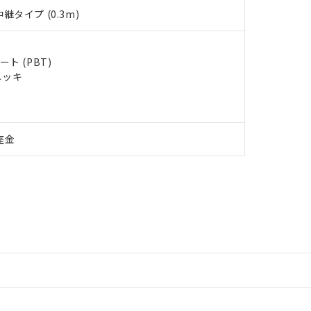
タイプ (0.3m)
ト (PBT)
メッキ
座金
情報更新：2