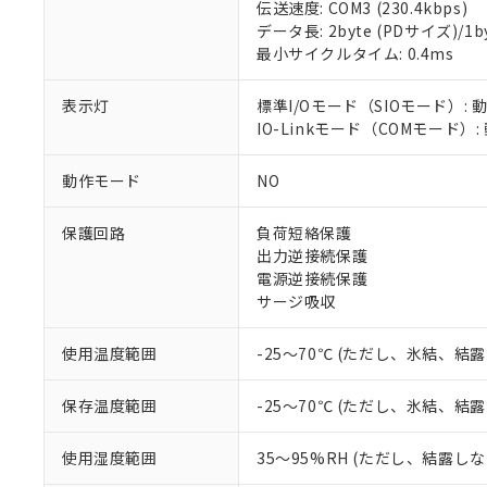
伝送速度: COM3 (230.4kbps)
対応済み：EU
データ長: 2byte (PDサイズ)/1byt
対応予定：EU R
最小サイクルタイム: 0.4ms
対応予定なし：EU
調査・確認中：EU
ご利用条件
非該当品：ライセ
表示灯
標準I/Oモード（SIOモード）: 
※1 中国RoHS
仕入先様の事情に
IO-Linkモード（COMモード）
があります。
以下の条件をお読
「○」：最大均質
動作モード
NO
「×」：最大均質
本サービスは
当社は、これ
*EU RoHS指令（10物
「－」：未確認で
鉛(Pb) 1000ppm以下、
くものです。
う）を輸出ま
記
説明
六価クロム(Cr(Ⅵ)) 1
保護回路
負荷短絡保護
当社制御機器
などの必要な
フタル酸ビス(2-エチルヘ
号
出力逆接続保護
*中国RoHS10物質の基準値 
ル（DBP） 1000ppm
在庫状況およ
当社は規制貨
Pb(鉛) :1000ppm、 Hg
電源逆接続保護
但し、RoHS指令で産
のであり、閲
ます。
Cr(Ⅵ)(六価クロム) : 
フタル酸エステル類の４
サージ吸収
○
一定数以
DBP(フタル酸ジブチル) :
い。
当社は貴社製
DEHP(フタル酸ビス(2-エ
正式な納期状
置等に一切使
使用温度範囲
-25～70℃ (ただし、氷結、結
当社販売員に
※2 対応予定月
△
一定数に
当社は、貴社
オムロン制御
また当社は、
※2 環境保護使
在庫状況およ
部品在庫の切り替
たしません。
保存温度範囲
-25～70℃ (ただし、氷結、結
－
在庫なし
す。
「ｅ」：有害物質
機器販売
マイパーツ機
「10」：通常の
使用湿度範囲
35～95%RH (ただし、結露し
ている必要が
味します。
空
受注生産