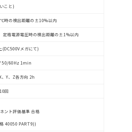
ェブサイト上で当社にご登録された部品リストについて、当社およ
書ダウンロード
す。当社販売部門へお問い合わせください。
ないこと)
品・サービスに関するお客様との取引・商談に必要な範囲で利用す
合意する
キャンセル
書をダウンロードすることができます。
利用者とは、
"個人情報の共同利用に関して"
の「1.共同利用者の
23℃時の検出距離の±10%以内
します。
10物質）の非含有証明書
明書（当社基準）
、定格電源電圧時の検出距離の±1%以内
日時点で非含有を証明するもので、過去に遡って非含有を証明するも
令のフタル酸エステル類４物質の対応では、対応完了までの期間は出
(DC500Vメガにて)
備考欄に対応日を記載しておりました。
品への在庫切替を完了していることから、特段のことがない限り、20
0/60Hz 1min
す。
 X、Y、Z各方向 2h
10回
ーネント評価基準 合格
格 40050 PART9))