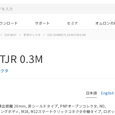
ウンロード
サポート
セミナ
オムロンの
>
E2E NEXT
>
形式セレクタ
>
E2E-X20MB1TL18-M1TJR 0.3M
TJR 0.3M
レクタ
日本語
English
検出距離 20mm, 非シールドタイプ, PNPオープンコレクタ, NO,
）, ロングボディ, M18, M12スマートクリックコネクタ中継タイプ, ロ