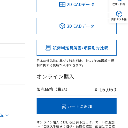
2D CADデータ
在庫・価格
無料テスト機
3D CADデータ
該非判定見解書/項目別対比表
日本の外為法に基づく該非判定、およびEAR再輸出規
制に関する見解が入手できます。
オンライン購入
¥ 16,060
販売価格（税込）
カートに追加
状況
オンライン購入における出荷予定日は、カートに追加
～「ご購入手続き：価格・納期の確認」画面にてご確