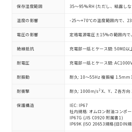
お客様が当ウ
※3 非含有証明
「－」：未確認で
白
保存湿度範囲
35～95%RH (ただし、結露し
が、当社の製
さい。
下記の非含有証明
※当社の共同
温度の影響
-25～+70℃の温度範囲内で、
いる法人を指
EU RoHS指令（
51物質の非含有証
電圧の影響
定格電源電圧±15%の範囲内で
※本証明書は発行
また、RoHS指
絶縁抵抗
充電部一括とケース間: 50MΩ以上
混在することから
既に当社にて対応
耐電圧
充電部一括とケース間: AC1000V 5
り割愛しておりま
耐振動
耐久: 10～55Hz 複振幅 1.5mm
2
耐衝撃
耐久: 1000m/s
X、Y、Z各方向 
保護構造
IEC: IP67
社内規格: オムロン耐油コンポ
IP67G (JIS C0920 附属書1)
IP69K (ISO 20653規格(旧DIN規