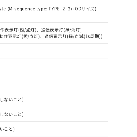
 RoHS指令（10物質）の非含有に対応した製品が提供可能な商品です
e (M-sequence type: TYPE_2_2) (ODサイズ)
oHS指令（10物質）の非含有に対応した製品に切り替える予定のある
 RoHS指令（10物質）の非含有に非対応の商品で、対応品を出す予
 RoHS指令（10物質）の非含有の対応状況を調査中または確認中の
ンス料など無形物で、有害物質有無と関係のない商品です。
動作表示灯(橙/点灯)、通信表示灯(緑/消灯)
○×表
より、非含有部品としていたものが、含有品と判明した場合などやむ
: 動作表示灯(橙/点灯)、通信表示灯(緑/点滅(1s周期))
みいただき、同意のうえご利用ください。
材料含有率が中国RoHSの基準値以下であることを示します。
材料含有率が中国RoHSの基準値を超えていることを示します。
、当社制御機器事業取扱商品の当社在庫状況および標準価格(税抜)
ら貴社製品のうち、外国為替および外国貿易法に定める商品（以下｢
質）：
す。当社販売部門へお問い合わせください。
 水銀(Hg) 1000ppm以下、 カドミウム(Cd) 100ppm以下、
たは国外への提供する場合は、日本国政府の輸出許可(または役務取
000ppm以下、ポリ臭化ビフェニル類(PBB) 1000ppm以下、ポリ臭化ジフェニルエーテル類(P
事業取扱商品の中には、本サービスの対象外となる商品もあること
手続きをとります。
キシル) (DEHP)(別名：DOP) 1000ppm以下、フタル酸ブチルベンジル（BBP） 100
(GB/T26572)：
以下、フタル酸ジイソブチル (DIBP) 1000ppm以下
び標準価格照会結果は、記載している更新日時点での社内データに
物を破棄する場合は、完全に破砕するなど、違法に輸出されないよ
(水銀) : 1000ppm、 Cd(カドミウム) : 100ppm、
業用監視および制御機器に対する適用除外項目は除く。
覧された時点での実際の在庫および標準価格とは異なる場合がある
1000ppm、 PBBs(ポリ臭化ビフェニル類) : 1000ppm、 PBDEs(ポリ臭化ジフェニルエーテル類
物質については閾値を超える意図的な使用がないことを確認しています。
上の在庫あり
 1000ppm、 DIBP(フタル酸ジイソブチル) : 1000ppm、 BBP(フタル酸ブチルベンジル) :
品を、核兵器、ミサイル、化学兵器、生物兵器またはその他武器並
チルヘキシル)) : 1000ppm
況および標準価格はお客様のお取引先、またはお客様担当のオムロ
用いたしません。
露しないこと)
ご相談ください。
は満たないが在庫あり
製品を第三者に販売する場合は、上記1、2および3の内容を当該第
機器販売店や当社販売拠点は「
販売ネットワーク
」をご確認くだ
販売先および販売に係わる関係者が違法に輸出するおそれがある場
用期限
び標準価格結果を当社の事前の承諾なく第三者に漏洩または開示し
え状況などにより、予定月が前後することがあります。
露しないこと)
(最新の在庫状況については、お客様のお取引先、またはお客様担当
（10物質）のすべてが基準値以下であることを示します。
店・当社販売員にご確認ください)
能（部品リスト作成サービス）をご利用いただくには、I-Webメン
使用状況下において有害物質が外部に漏えいし、環境に深刻な影響を
ないこと)
あります。
機種、また在庫状況の情報を公開していない機種