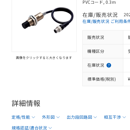
PVCコード, 0.3m
在庫/販売状況
20
在庫/販売状況 ご利用条
販売状況
機種区分
画像をクリックすると大きくなります
在庫状況
標準価格(税別)
詳細情報
定格/性能
外形図
出力段回路図
相互干渉
規格認証/適合状況