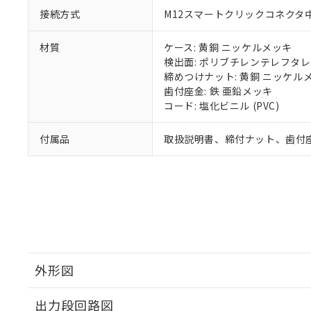
接続方式
M12スマートクリックコネクタ中継
材質
ケース: 黄銅 ニッケルメッキ
検出面: ポリブチレンテレフタレー
締めつけナット: 黄銅 ニッケル
歯付座金: 鉄 亜鉛メッキ
コード: 塩化ビニル (PVC)
付属品
取扱説明書、締付ナット、歯付
外形図
出力段回路図