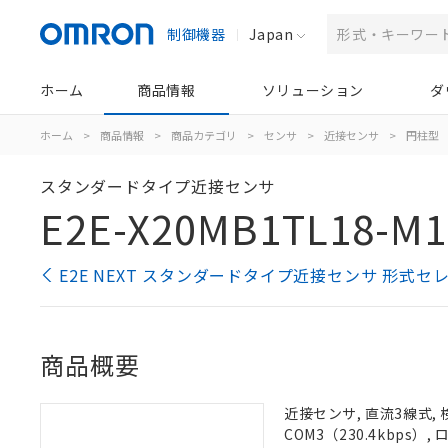
制御機器
Japan
ホーム
商品情報
ソリューション
ダ
ホーム
>
商品情報
>
商品カテゴリ
>
センサ
>
近接センサ
>
円柱型
スタンダードタイプ近接センサ
E2E-X20MB1TL18-M1
E2E NEXT スタンダードタイプ近接センサ 形式セ
商品概要
近接センサ, 直流3線式, 
COM3（230.4kbps