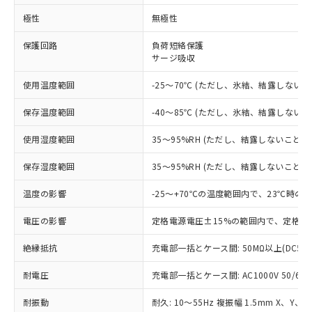
極性
無極性
※1 対応状況
保護回路
負荷短絡保護
対応済み：EU RoHS指令（10物質）の
サージ吸収
非含有に対応した製品が提供可能な商品で
使用温度範囲
-25～70℃ (ただし、氷結、結露しないこ
す。
対応予定：EU RoHS指令（10物質）の非含
ご利用条件
保存温度範囲
-40～85℃ (ただし、氷結、結露しないこ
有に対応した製品に切り替える予定のある
商品です。
使用湿度範囲
35～95%RH (ただし、結露しないこと)
対応予定なし：EU RoHS指令（10物質）の
以下の条件をお読みいただき、同意のうえ
非含有に非対応の商品で、対応品を出す予
保存湿度範囲
35～95%RH (ただし、結露しないこと)
ご利用ください。
定はありません。
調査・確認中：EU RoHS指令（10物質）の
温度の影響
-25～+70℃の温度範囲内で、23℃時の
本サービスは、当社制御機器事業取扱
※1 中国RoHS○×表
非含有の対応状況を調査中または確認中の
商品の当社在庫状況および標準価格
商品です。
電圧の影響
定格電源電圧±15%の範囲内で、定格電
(税抜)を提供させていただくもので
「○」：最大均質材料含有率が中国RoHSの
非該当品：ライセンス料など無形物で、有
す。
基準値以下であることを示します。
害物質有無と関係のない商品です。
絶縁抵抗
充電部一括とケース間: 50MΩ以上(DC50
当社制御機器事業取扱商品の中には、
「×」：最大均質材料含有率が中国RoHSの
仕入先様の事情により、非含有部品として
本サービスの対象外となる商品もある
基準値を超えていることを示します。
耐電圧
充電部一括とケース間: AC1000V 50/60Hz
いたものが、含有品と判明した場合などや
当社は、これら貴社製品のうち、外国
ことをご了承ください。
「－」：未確認です。当社販売部門へお問
むを得ず変更することがあります。
為替および外国貿易法に定める商品
在庫状況および標準価格照会結果は、
耐振動
耐久: 10～55Hz 複振幅 1.5mm X、Y、
い合わせください。
（以下｢規制貨物等」という）を輸出