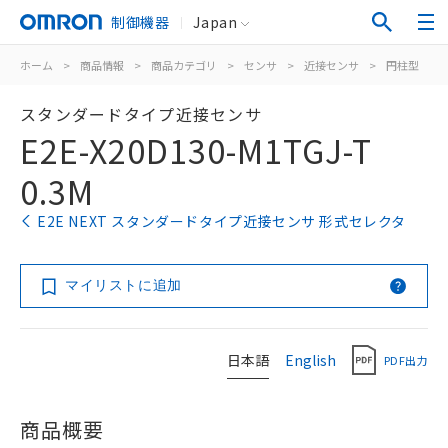
制御機器
Japan
ホーム
>
商品情報
>
商品カテゴリ
>
センサ
>
近接センサ
>
円柱型
>
スタンダードタイプ近接センサ
E2E-X20D130-M1TGJ-T
0.3M
E2E NEXT スタンダードタイプ近接センサ 形式セレクタ
マイリストに追加
日本語
English
PDF出力
商品概要