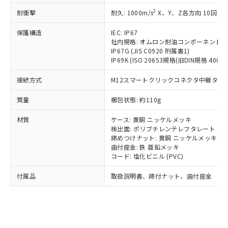
記載している更新日時点での社内デー
*EU RoHS指令（10物質）：
または国外への提供する場合は、日本
記
タに基づき作成されるものであり、閲
説明
2
耐衝撃
耐久: 1000m/s
X、Y、Z各方向 10回
鉛(Pb) 1000ppm以下、 水銀(Hg) 1000ppm以下、 カド
*中国RoHS10物質の基準値 (GB/T26572)：
国政府の輸出許可(または役務取引許
号
覧された時点での実際の在庫および標
ミウム(Cd) 100ppm以下、
Pb(鉛) :1000ppm、 Hg(水銀) : 1000ppm、 Cd(カドミウ
可)を取得するなどの必要な手続きを
六価クロム(Cr(Ⅵ)) 1000ppm以下、ポリ臭化ビフェニル
ム) : 100ppm、
保護構造
IEC: IP67
準価格とは異なる場合があることをご
類(PBB) 1000ppm以下、ポリ臭化ジフェニルエーテル類
Cr(Ⅵ)(六価クロム) : 1000ppm、 PBBs(ポリ臭化ビフェ
とります。
社内規格: オムロン耐油コンポーネント評
了承ください。
(PBDE) 1000ppm以下、フタル酸ビス(2-エチルヘキシ
○
一定数以上の在庫あり
ニル類) : 1000ppm、 PBDEs(ポリ臭化ジフェニルエーテ
IP67G (JIS C0920 附属書1)
当社は規制貨物を破棄する場合は、完
ル) (DEHP)(別名：DOP) 1000ppm以下、フタル酸ブチ
正式な納期状況および標準価格はお客
ル類) : 1000ppm、
IP69K (ISO 20653規格(旧DIN規格 40050 
ルベンジル（BBP） 1000ppm以下、フタル酸ジブチル
全に破砕するなど、違法に輸出されな
DBP(フタル酸ジブチル) : 1000ppm、 DIBP(フタル酸ジ
様のお取引先、またはお客様担当のオ
（DBP） 1000ppm以下、フタル酸ジイソブチル
イソブチル) : 1000ppm、 BBP(フタル酸ブチルベンジ
△
一定数には満たないが在庫あり
いよう必要な手段を講じます。
ムロン制御機器販売店・当社販売員に
(DIBP) 1000ppm以下
ル) : 1000ppm、
接続方式
M12スマートクリックコネクタ中継タイプ (
当社は貴社製品を、核兵器、ミサイ
但し、RoHS指令で産業用監視および制御機器に対する
DEHP(フタル酸ビス(2-エチルヘキシル)) : 1000ppm
ご相談ください。
適用除外項目は除く。
ル、化学兵器、生物兵器またはその他
－
在庫なし(最新の在庫状況につ
オムロン制御機器販売店や当社販売拠
フタル酸エステル類の４物質については閾値を超える意
質量
梱包状態: 約110g
武器並びにこれらの製造装置等に一切
いては、お客様のお取引先、ま
図的な使用がないことを確認しています。
点は「
販売ネットワーク
」をご確認
※2 環境保護使用期限
使用いたしません。
たはお客様担当のオムロン制御
ください。
材質
ケース: 黄銅 ニッケルメッキ
当社は、貴社製品を第三者に販売する
機器販売店・当社販売員にご確
検出面: ポリブチレンテレフタレート (PB
在庫状況および標準価格結果を当社の
※2 対応予定月
「ｅ」：有害物質（10物質）のすべてが基
場合は、上記1、2および3の内容を当
締めつけナット: 黄銅 ニッケルメッキ
認ください)
事前の承諾なく第三者に漏洩または開
準値以下であることを示します。
歯付座金: 鉄 亜鉛メッキ
該第三者に通知します。また当社は、
示しないようお願いします。
コード: 塩化ビニル (PVC)
部品在庫の切り替え状況などにより、予定
「10」：通常の使用状況下において有害物
販売先および販売に係わる関係者が違
マイパーツ機能（部品リスト作成サー
空
受注生産機種、また在庫状況の
月が前後することがあります。
質が外部に漏えいし、環境に深刻な影響を
法に輸出するおそれがある場合は、取
ビス）をご利用いただくには、I-Web
白
情報を公開していない機種
付属品
取扱説明書、締付ナット、歯付座金
及ぼさない年数を意味します。
り引きをいたしません。
メンバーズにご登録されている必要が
「－」：未確認です。当社販売部門へお問
あります。
い合わせください。
お客様が当ウェブサイト上で当社にご
※3 非含有証明書ダウンロード
登録された部品リストについて、当社
および当社の共同利用者が、当社の製