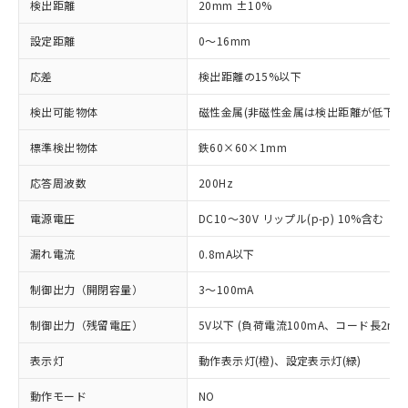
検出距離
20mm ±10%
設定距離
0～16mm
応差
検出距離の15%以下
検出可能物体
磁性金属(非磁性金属は検出距離が低下し
標準検出物体
鉄60×60×1mm
応答周波数
200Hz
電源電圧
DC10～30V リップル(p-p) 10%含む
漏れ電流
0.8mA以下
制御出力（開閉容量）
3～100mA
制御出力（残留電圧）
5V以下 (負荷電流100mA、コード長2m時
表示灯
動作表示灯(橙)、設定表示灯(緑)
動作モード
NO