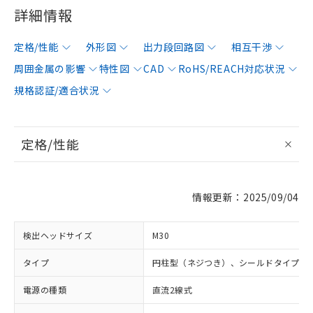
詳細情報
定格/性能
外形図
出力段回路図
相互干渉
周囲金属の影響
特性図
CAD
RoHS/REACH対応状況
規格認証/適合状況
定格/性能
情報更新：2025/09/04
検出ヘッドサイズ
M30
タイプ
円柱型（ネジつき）、シールドタイプ
電源の種類
直流2線式