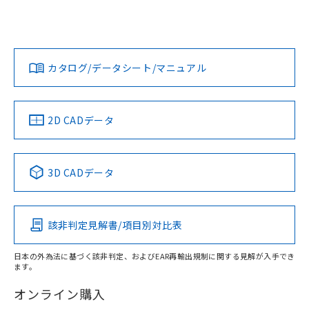
UL認証
CSA認証
CEマーキング
L: 0mm以上、φd: 70mm以上、D: 8mm以上、m: 60mm以
上、n: 90mm以上
Yes
Yes
Yes
金属埋め込み
対応状況
対応予定月
※1
※2
ダウンロードデータをご利用いただく前に、以下を必ずお読
タイムチャート
みください。
カタログ/データシート/マニュアル
対応済み
ソフトウェアの使用条件
LR型式承認
DNV型式承認
BV型式承認
KR型式承
（イギリス
（ノルウェー
（フランス
（韓国
船舶規格）
船舶規格）
船舶規格）
船舶規格
中国 RoHS
注意事項・凡例
2D CADデータ
No
No
No
No
l: 8mm以上、φd: 70mm以上、D: 8mm以上、m: 60mm以
上、n: 90mm以上
中国 RoHS表
※1 ※2
3D CADデータ
検出領域
この製品の規格認証/適合状況ページへ
Pb
Hg
Cd
Cr(VI)
その他の認証はこちらのページからご検索ください
該非判定見解書/項目別対比表
X
O
O
O
日本の外為法に基づく該非判定、およびEAR再輸出規制に関する見解が入手でき
ます。
"対応済み"や非含有の記載がされた商品であっても、流通
在庫等で未対応品が混在する可能性があります。
オンライン購入
非含有品が必要な際は、弊社営業部門もしくは販売店へお