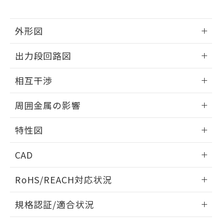
下記の非含有証明書をダウンロードするこ
品・サービスに関するお客様との取
とができます。
合意する
キャンセル
引・商談に必要な範囲で利用すること
をご了承ください。
外形図
EU RoHS指令（10物質）の非含有証明書
※当社の共同利用者とは、
"個人情報
51物質の非含有証明書（当社基準）
情報更新：2025/09/04
の共同利用に関して"
の「1.共同利
出力段回路図
※本証明書は発行日時点で非含有を証明す
用者の範囲」に記載されている法人を
るもので、過去に遡って非含有を証明する
指します。
外形図
情報更新：2025/09/04
ものではありません。
相互干渉
また、RoHS指令のフタル酸エステル類４
出力段回路図
物質の対応では、対応完了までの期間は出
情報更新：2025/09/04
周囲金属の影響
荷製品に未対応品が混在することから備考
欄に対応日を記載しておりました。
相互干渉
情報更新：2025/09/04
特性図
既に当社にて対応品への在庫切替を完了
していることから、特段のことがない限
周囲金属の影響
情報更新：2025/09/04
り、2022年1月12日より割愛しておりま
CAD
す。
検出物体の大きさと材質による影響
ログイン/会員登録いただくと、CADデータをダウンロー
RoHS/REACH対応状況
ドすることができます。
情報更新：2026/7/29
A: 140mm以上、B: 70mm以上
規格認証/適合状況
ログイン/会員登録
EU RoHS
注意事項・凡例