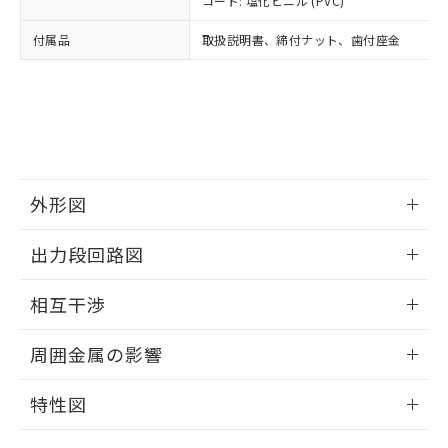
コード: 塩化ビニル (PVC)
あります。
い合わせください。
お客様が当ウェブサイト上で当社にご
※3 非含有証明書ダウンロード
付属品
取扱説明書、締付ナット、歯付座金
登録された部品リストについて、当社
および当社の共同利用者が、当社の製
下記の非含有証明書をダウンロードするこ
品・サービスに関するお客様との取
とができます。
合意する
キャンセル
引・商談に必要な範囲で利用すること
をご了承ください。
EU RoHS指令（10物質）の非含有証明書
※当社の共同利用者とは、
"個人情報
51物質の非含有証明書（当社基準）
の共同利用に関して"
の「1.共同利
※本証明書は発行日時点で非含有を証明す
用者の範囲」に記載されている法人を
外形図
るもので、過去に遡って非含有を証明する
指します。
ものではありません。
情報更新：2025/09/04
また、RoHS指令のフタル酸エステル類４
出力段回路図
物質の対応では、対応完了までの期間は出
外形図
荷製品に未対応品が混在することから備考
情報更新：2025/09/04
相互干渉
欄に対応日を記載しておりました。
既に当社にて対応品への在庫切替を完了
出力段回路図
情報更新：2025/09/04
周囲金属の影響
していることから、特段のことがない限
り、2022年1月12日より割愛しておりま
相互干渉
情報更新：2025/09/04
す。
特性図
周囲金属の影響
情報更新：2025/09/04