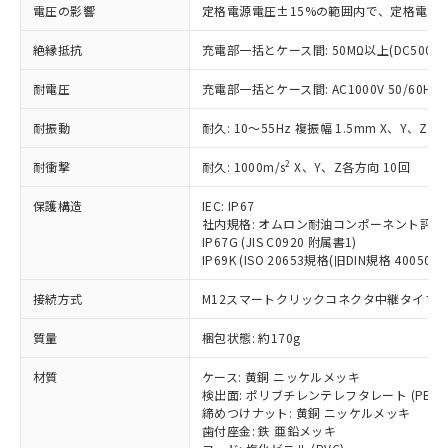
仕入先様の事情により、非含有部品として
本サービスの対象外となる商品もある
電圧の影響
定格電源電圧±15%の範囲内で、定格電源
基準値を超えていることを示します。
いたものが、含有品と判明した場合などや
当社は、これら貴社製品のうち、外国
ことをご了承ください。
「－」：未確認です。当社販売部門へお問
むを得ず変更することがあります。
為替および外国貿易法に定める商品
絶縁抵抗
充電部一括とケース間: 50MΩ以上(DC500V
在庫状況および標準価格照会結果は、
い合わせください。
（以下｢規制貨物等」という）を輸出
記載している更新日時点での社内デー
*EU RoHS指令（10物質）：
または国外への提供する場合は、日本
耐電圧
充電部一括とケース間: AC1000V 50/60Hz 1
記
タに基づき作成されるものであり、閲
説明
鉛(Pb) 1000ppm以下、 水銀(Hg) 1000ppm以下、 カド
*中国RoHS10物質の基準値 (GB/T26572)：
国政府の輸出許可(または役務取引許
号
覧された時点での実際の在庫および標
ミウム(Cd) 100ppm以下、
Pb(鉛) :1000ppm、 Hg(水銀) : 1000ppm、 Cd(カドミウ
耐振動
耐久: 10～55Hz 複振幅 1.5mm X、Y、Z各
可)を取得するなどの必要な手続きを
六価クロム(Cr(Ⅵ)) 1000ppm以下、ポリ臭化ビフェニル
ム) : 100ppm、
準価格とは異なる場合があることをご
類(PBB) 1000ppm以下、ポリ臭化ジフェニルエーテル類
Cr(Ⅵ)(六価クロム) : 1000ppm、 PBBs(ポリ臭化ビフェ
とります。
了承ください。
(PBDE) 1000ppm以下、フタル酸ビス(2-エチルヘキシ
○
一定数以上の在庫あり
ニル類) : 1000ppm、 PBDEs(ポリ臭化ジフェニルエーテ
2
耐衝撃
耐久: 1000m/s
X、Y、Z各方向 10回
当社は規制貨物を破棄する場合は、完
ル) (DEHP)(別名：DOP) 1000ppm以下、フタル酸ブチ
正式な納期状況および標準価格はお客
ル類) : 1000ppm、
ルベンジル（BBP） 1000ppm以下、フタル酸ジブチル
全に破砕するなど、違法に輸出されな
DBP(フタル酸ジブチル) : 1000ppm、 DIBP(フタル酸ジ
様のお取引先、またはお客様担当のオ
（DBP） 1000ppm以下、フタル酸ジイソブチル
保護構造
IEC: IP67
イソブチル) : 1000ppm、 BBP(フタル酸ブチルベンジ
△
一定数には満たないが在庫あり
いよう必要な手段を講じます。
ムロン制御機器販売店・当社販売員に
(DIBP) 1000ppm以下
ル) : 1000ppm、
社内規格: オムロン耐油コンポーネント評価
当社は貴社製品を、核兵器、ミサイ
但し、RoHS指令で産業用監視および制御機器に対する
DEHP(フタル酸ビス(2-エチルヘキシル)) : 1000ppm
ご相談ください。
IP67G (JIS C0920 附属書1)
適用除外項目は除く。
ル、化学兵器、生物兵器またはその他
－
在庫なし(最新の在庫状況につ
IP69K (ISO 20653規格(旧DIN規格 40050 PA
オムロン制御機器販売店や当社販売拠
フタル酸エステル類の４物質については閾値を超える意
武器並びにこれらの製造装置等に一切
いては、お客様のお取引先、ま
図的な使用がないことを確認しています。
点は「
販売ネットワーク
」をご確認
※2 環境保護使用期限
使用いたしません。
接続方式
M12スマートクリックコネクタ中継タイプ (0
たはお客様担当のオムロン制御
ください。
当社は、貴社製品を第三者に販売する
機器販売店・当社販売員にご確
在庫状況および標準価格結果を当社の
※2 対応予定月
「ｅ」：有害物質（10物質）のすべてが基
質量
梱包状態: 約170g
場合は、上記1、2および3の内容を当
認ください)
事前の承諾なく第三者に漏洩または開
準値以下であることを示します。
該第三者に通知します。また当社は、
示しないようお願いします。
材質
ケース: 黄銅 ニッケルメッキ
部品在庫の切り替え状況などにより、予定
「10」：通常の使用状況下において有害物
販売先および販売に係わる関係者が違
マイパーツ機能（部品リスト作成サー
空
受注生産機種、また在庫状況の
検出面: ポリブチレンテレフタレート (PBT)
月が前後することがあります。
質が外部に漏えいし、環境に深刻な影響を
法に輸出するおそれがある場合は、取
ビス）をご利用いただくには、I-Web
白
情報を公開していない機種
締めつけナット: 黄銅 ニッケルメッキ
及ぼさない年数を意味します。
り引きをいたしません。
メンバーズにご登録されている必要が
歯付座金: 鉄 亜鉛メッキ
「－」：未確認です。当社販売部門へお問