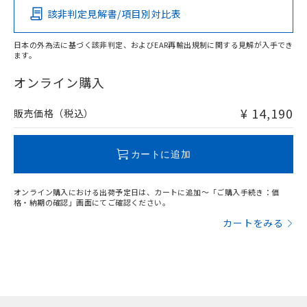
該非判定見解書/項目別対比表
X
O
O
O
日本の外為法に基づく該非判定、およびEAR再輸出規制に関する見解が入手でき
ます。
"対応済み"や非含有の記載がされた商品であっても、流通
在庫等で未対応品が混在する可能性があります。
オンライン購入
非含有品が必要な際は、弊社営業部門もしくは販売店へお
問い合わせください。
¥ 14,190
販売価格（税込）
この製品のRoHS/REACH対応状況ページへ
カートに追加
オンライン購入における出荷予定日は、カートに追加～「ご購入手続き：価
格・納期の確認」画面にてご確認ください。
カートをみる