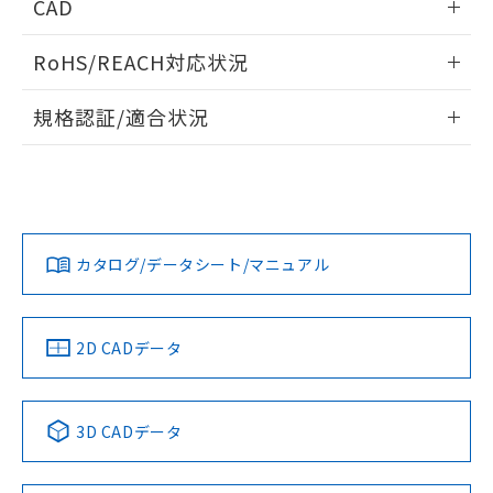
CAD
検出物体の大きさと材質による影響
ログイン/会員登録いただくと、CADデータをダウンロー
RoHS/REACH対応状況
ドすることができます。
情報更新：2026/7/29
A: 110mm以上、B: 90mm以上
規格認証/適合状況
ログイン/会員登録
EU RoHS
注意事項・凡例
UL認証
CSA認証
CEマーキング
L: 0mm以上、φd: 45mm以上、D: 0mm以上、m: 45mm以
上、n: 45mm以上
Yes
Yes
Yes
金属埋め込み
対応状況
対応予定月
※1
※2
ダウンロードデータをご利用いただく前に、以下を必ずお読
みください。
カタログ/データシート/マニュアル
対応済み
ソフトウェアの使用条件
LR型式承認
DNV型式承認
BV型式承認
KR型式承
タイムチャート
（イギリス
（ノルウェー
（フランス
（韓国
船舶規格）
船舶規格）
船舶規格）
船舶規格
中国 RoHS
注意事項・凡例
2D CADデータ
No
No
No
No
l: 6mm以上、φd: 45mm以上、D: 6mm以上、m: 45mm以
上、n: 45mm以上
中国 RoHS表
※1 ※2
検出領域
3D CADデータ
この製品の規格認証/適合状況ページへ
Pb
Hg
Cd
Cr(VI)
その他の認証はこちらのページからご検索ください