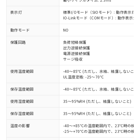
表示灯
標準I/Oモード（SIOモード）: 動作表示灯(
IO-Linkモード（COMモード）: 動作表示灯(
動作モード
NO
※1 対応状況
保護回路
負荷短絡保護
出力逆接続保護
対応済み：EU RoHS指令（10物質）の
電源逆接続保護
非含有に対応した製品が提供可能な商品で
サージ吸収
す。
対応予定：EU RoHS指令（10物質）の非含
使用温度範囲
-40～85℃ (ただし、氷結、結露しないこと)
ご利用条件
有に対応した製品に切り替える予定のある
UL温度定格: -25～70℃
商品です。
対応予定なし：EU RoHS指令（10物質）の
保存温度範囲
-40～85℃ (ただし、氷結、結露しないこと)
以下の条件をお読みいただき、同意のうえ
非含有に非対応の商品で、対応品を出す予
ご利用ください。
定はありません。
使用湿度範囲
35～95%RH (ただし、結露しないこと)
調査・確認中：EU RoHS指令（10物質）の
本サービスは、当社制御機器事業取扱
※1 中国RoHS○×表
保存湿度範囲
35～95%RH (ただし、結露しないこと)
非含有の対応状況を調査中または確認中の
商品の当社在庫状況および標準価格
商品です。
(税抜)を提供させていただくもので
温度の影響
-40～+85℃の温度範囲内で、23℃時の検
「○」：最大均質材料含有率が中国RoHSの
非該当品：ライセンス料など無形物で、有
す。
-25～+70℃の温度範囲内で、23℃時の検
基準値以下であることを示します。
害物質有無と関係のない商品です。
当社制御機器事業取扱商品の中には、
「×」：最大均質材料含有率が中国RoHSの