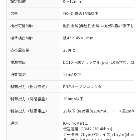
設定距離
0～12mm
応差
検出距離の15%以下
検出可能物体
磁性金属(非磁性金属は検出距離が低下します
標準検出物体
鉄45×45×1mm
応答周波数
250Hz
電源電圧
DC10～30V リップル(p-p) 10%含む、Class
消費電流
16mA以下
制御出力（出力形式）
PNPオープンコレクタ
制御出力（開閉容量）
200mA以下
制御出力（残留電圧）
2V以下 (負荷電流200mA、コード長2m時)
通信
IO-Link Ver1.1
伝送速度: COM2 (38.4kbps)
データ長: 2byte (PDサイズ)/1byte (M-seque
最小サイクルタイム: 2.3ms