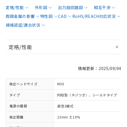
定格/性能
外形図
出力段回路図
相互干渉
周囲金属の影響
特性図
CAD
RoHS/REACH対応状況
規格認証/適合状況
定格/性能
情報更新：2025/09/04
検出ヘッドサイズ
M30
タイプ
円柱型（ネジつき）、シールドタイプ
電源の種類
直流3線式
検出距離
15mm ±10%