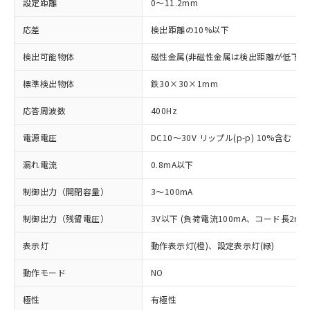
設定距離
0～11.2mm
応差
検出距離の10%以下
検出可能物体
磁性金属(非磁性金属は検出距離が低下し
標準検出物体
鉄30×30×1mm
応答周波数
400Hz
電源電圧
DC10～30V リップル(p-p) 10%含む
漏れ電流
0.8mA以下
制御出力（開閉容量）
3～100mA
制御出力（残留電圧）
3V以下 (負荷電流100mA、コード長2m時
表示灯
動作表示灯(橙)、設定表示灯(緑)
動作モード
NO
極性
有極性