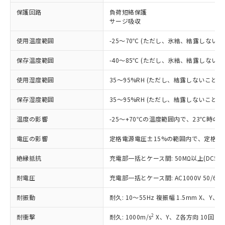
※1 対応状況
保護回路
負荷短絡保護
サージ吸収
対応済み：EU RoHS指令（10物質）の
非含有に対応した製品が提供可能な商品で
使用温度範囲
-25～70℃ (ただし、氷結、結露しないこ
す。
対応予定：EU RoHS指令（10物質）の非含
ご利用条件
保存温度範囲
-40～85℃ (ただし、氷結、結露しないこ
有に対応した製品に切り替える予定のある
商品です。
使用湿度範囲
35～95%RH (ただし、結露しないこと)
対応予定なし：EU RoHS指令（10物質）の
以下の条件をお読みいただき、同意のうえ
非含有に非対応の商品で、対応品を出す予
保存湿度範囲
35～95%RH (ただし、結露しないこと)
ご利用ください。
定はありません。
調査・確認中：EU RoHS指令（10物質）の
温度の影響
-25～+70℃の温度範囲内で、23℃時の
本サービスは、当社制御機器事業取扱
※1 中国RoHS○×表
非含有の対応状況を調査中または確認中の
商品の当社在庫状況および標準価格
商品です。
電圧の影響
定格電源電圧±15%の範囲内で、定格電
(税抜)を提供させていただくもので
「○」：最大均質材料含有率が中国RoHSの
非該当品：ライセンス料など無形物で、有
す。
基準値以下であることを示します。
絶縁抵抗
充電部一括とケース間: 50MΩ以上(DC50
害物質有無と関係のない商品です。
当社制御機器事業取扱商品の中には、
「×」：最大均質材料含有率が中国RoHSの
仕入先様の事情により、非含有部品として
本サービスの対象外となる商品もある
耐電圧
充電部一括とケース間: AC1000V 50/60Hz
基準値を超えていることを示します。
いたものが、含有品と判明した場合などや
当社は、これら貴社製品のうち、外国
ことをご了承ください。
「－」：未確認です。当社販売部門へお問
むを得ず変更することがあります。
為替および外国貿易法に定める商品
在庫状況および標準価格照会結果は、
耐振動
耐久: 10～55Hz 複振幅 1.5mm X、Y、
い合わせください。
（以下｢規制貨物等」という）を輸出
記載している更新日時点での社内デー
*EU RoHS指令（10物質）：
または国外への提供する場合は、日本
記
タに基づき作成されるものであり、閲
説明
2
耐衝撃
耐久: 1000m/s
X、Y、Z各方向 10回
鉛(Pb) 1000ppm以下、 水銀(Hg) 1000ppm以下、 カド
*中国RoHS10物質の基準値 (GB/T26572)：
国政府の輸出許可(または役務取引許