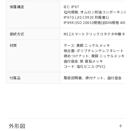
号
覧された時点での実際の在庫および標
ミウム(Cd) 100ppm以下、
Pb(鉛) :1000ppm、 Hg(水銀) : 1000ppm、 Cd(カドミウ
可)を取得するなどの必要な手続きを
六価クロム(Cr(Ⅵ)) 1000ppm以下、ポリ臭化ビフェニル
ム) : 100ppm、
保護構造
IEC: IP67
準価格とは異なる場合があることをご
類(PBB) 1000ppm以下、ポリ臭化ジフェニルエーテル類
Cr(Ⅵ)(六価クロム) : 1000ppm、 PBBs(ポリ臭化ビフェ
とります。
社内規格: オムロン耐油コンポーネント評
了承ください。
(PBDE) 1000ppm以下、フタル酸ビス(2-エチルヘキシ
○
一定数以上の在庫あり
ニル類) : 1000ppm、 PBDEs(ポリ臭化ジフェニルエーテ
IP67G (JIS C0920 附属書1)
当社は規制貨物を破棄する場合は、完
ル) (DEHP)(別名：DOP) 1000ppm以下、フタル酸ブチ
正式な納期状況および標準価格はお客
ル類) : 1000ppm、
IP69K (ISO 20653規格(旧DIN規格 40050 
ルベンジル（BBP） 1000ppm以下、フタル酸ジブチル
全に破砕するなど、違法に輸出されな
DBP(フタル酸ジブチル) : 1000ppm、 DIBP(フタル酸ジ
様のお取引先、またはお客様担当のオ
（DBP） 1000ppm以下、フタル酸ジイソブチル
イソブチル) : 1000ppm、 BBP(フタル酸ブチルベンジ
△
一定数には満たないが在庫あり
いよう必要な手段を講じます。
ムロン制御機器販売店・当社販売員に
(DIBP) 1000ppm以下
ル) : 1000ppm、
接続方式
M12スマートクリックコネクタ中継タイプ (
当社は貴社製品を、核兵器、ミサイ
但し、RoHS指令で産業用監視および制御機器に対する
DEHP(フタル酸ビス(2-エチルヘキシル)) : 1000ppm
ご相談ください。
適用除外項目は除く。
ル、化学兵器、生物兵器またはその他
－
在庫なし(最新の在庫状況につ
オムロン制御機器販売店や当社販売拠
フタル酸エステル類の４物質については閾値を超える意
材質
ケース: 黄銅 ニッケルメッキ
武器並びにこれらの製造装置等に一切
いては、お客様のお取引先、ま
図的な使用がないことを確認しています。
点は「
販売ネットワーク
」をご確認
検出面: ポリブチレンテレフタレート (PB
※2 環境保護使用期限
使用いたしません。
たはお客様担当のオムロン制御
締めつけナット: 黄銅 ニッケルメッキ
ください。
当社は、貴社製品を第三者に販売する
歯付座金: 鉄 亜鉛メッキ
機器販売店・当社販売員にご確
在庫状況および標準価格結果を当社の
※2 対応予定月
「ｅ」：有害物質（10物質）のすべてが基
コード: 塩化ビニル (PVC)
場合は、上記1、2および3の内容を当
認ください)
事前の承諾なく第三者に漏洩または開
準値以下であることを示します。
該第三者に通知します。また当社は、
示しないようお願いします。
付属品
取扱説明書、締付ナット、歯付座金
部品在庫の切り替え状況などにより、予定
「10」：通常の使用状況下において有害物
販売先および販売に係わる関係者が違
マイパーツ機能（部品リスト作成サー
空
受注生産機種、また在庫状況の
月が前後することがあります。
質が外部に漏えいし、環境に深刻な影響を
法に輸出するおそれがある場合は、取
ビス）をご利用いただくには、I-Web
白
情報を公開していない機種
及ぼさない年数を意味します。
り引きをいたしません。
メンバーズにご登録されている必要が
「－」：未確認です。当社販売部門へお問
あります。
い合わせください。
お客様が当ウェブサイト上で当社にご
※3 非含有証明書ダウンロード
登録された部品リストについて、当社
および当社の共同利用者が、当社の製
下記の非含有証明書をダウンロードするこ
品・サービスに関するお客様との取
外形図
とができます。
合意する
キャンセル
引・商談に必要な範囲で利用すること