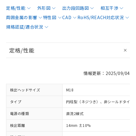
定格/性能
外形図
出力段回路図
相互干渉
周囲金属の影響
特性図
CAD
RoHS/REACH対応状況
規格認証/適合状況
定格/性能
情報更新：2025/09/04
検出ヘッドサイズ
M18
タイプ
円柱型（ネジつき）、非シールドタイプ
電源の種類
直流2線式
検出距離
14mm ±10%