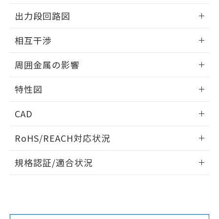
情報更新：2025/09/04
をご了承ください。
出力段回路図
EU RoHS指令（10物質）の非含有証明書
※当社の共同利用者とは、
"個人情報
51物質の非含有証明書（当社基準）
の共同利用に関して"
の「1.共同利
外形図
情報更新：2025/09/04
※本証明書は発行日時点で非含有を証明す
相互干渉
用者の範囲」に記載されている法人を
るもので、過去に遡って非含有を証明する
指します。
出力段回路図
ものではありません。
情報更新：2025/09/04
周囲金属の影響
また、RoHS指令のフタル酸エステル類４
物質の対応では、対応完了までの期間は出
相互干渉
情報更新：2025/09/04
荷製品に未対応品が混在することから備考
特性図
欄に対応日を記載しておりました。
周囲金属の影響
情報更新：2025/09/04
既に当社にて対応品への在庫切替を完了
CAD
していることから、特段のことがない限
り、2022年1月12日より割愛しておりま
検出物体の大きさと材質による影響
ログイン/会員登録いただくと、CADデータをダウンロー
RoHS/REACH対応状況
す。
ドすることができます。
情報更新：2026/7/29
A: 200mm以上、B: 110mm以上
規格認証/適合状況
ログイン/会員登録
EU RoHS
注意事項・凡例
UL認証
CSA認証
CEマーキング
L: 18mm以上、φd: 55mm以上、D: 18mm以上、m: 40mm
以上、n: 54mm以上
Yes
Yes
Yes
金属埋め込み
対応状況
対応予定月
※1
※2
ダウンロードデータをご利用いただく前に、以下を必ずお読