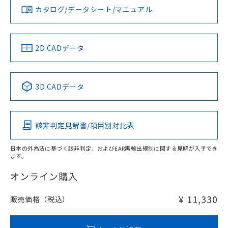
みください。
カタログ/データシート/マニュアル
対応済み
ソフトウェアの使用条件
LR型式承認
DNV型式承認
BV型式承認
KR型式承
タイムチャート
（イギリス
（ノルウェー
（フランス
（韓国
船舶規格）
船舶規格）
船舶規格）
船舶規格
中国 RoHS
注意事項・凡例
2D CADデータ
No
No
No
No
l: 22mm以上、φd: 55mm以上、D: 22mm以上、m: 40mm
以上、n: 54mm以上
中国 RoHS表
※1 ※2
3D CADデータ
この製品の規格認証/適合状況ページへ
Pb
Hg
Cd
Cr(VI)
その他の認証はこちらのページからご検索ください
該非判定見解書/項目別対比表
X
O
O
O
検出領域
日本の外為法に基づく該非判定、およびEAR再輸出規制に関する見解が入手でき
ます。
"対応済み"や非含有の記載がされた商品であっても、流通
在庫等で未対応品が混在する可能性があります。
オンライン購入
非含有品が必要な際は、弊社営業部門もしくは販売店へお
問い合わせください。
¥ 11,330
販売価格（税込）
この製品のRoHS/REACH対応状況ページへ