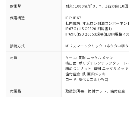
記
タに基づき作成されるものであり、閲
説明
鉛(Pb) 1000ppm以下、 水銀(Hg) 1000ppm以下、 カド
*中国RoHS10物質の基準値 (GB/T26572)：
国政府の輸出許可(または役務取引許
2
耐衝撃
耐久: 1000m/s
X、Y、Z各方向 10回
号
覧された時点での実際の在庫および標
ミウム(Cd) 100ppm以下、
Pb(鉛) :1000ppm、 Hg(水銀) : 1000ppm、 Cd(カドミウ
可)を取得するなどの必要な手続きを
六価クロム(Cr(Ⅵ)) 1000ppm以下、ポリ臭化ビフェニル
ム) : 100ppm、
準価格とは異なる場合があることをご
類(PBB) 1000ppm以下、ポリ臭化ジフェニルエーテル類
Cr(Ⅵ)(六価クロム) : 1000ppm、 PBBs(ポリ臭化ビフェ
とります。
保護構造
IEC: IP67
了承ください。
(PBDE) 1000ppm以下、フタル酸ビス(2-エチルヘキシ
○
一定数以上の在庫あり
ニル類) : 1000ppm、 PBDEs(ポリ臭化ジフェニルエーテ
社内規格: オムロン耐油コンポーネント評
当社は規制貨物を破棄する場合は、完
ル) (DEHP)(別名：DOP) 1000ppm以下、フタル酸ブチ
正式な納期状況および標準価格はお客
ル類) : 1000ppm、
IP67G (JIS C0920 附属書1)
ルベンジル（BBP） 1000ppm以下、フタル酸ジブチル
全に破砕するなど、違法に輸出されな
DBP(フタル酸ジブチル) : 1000ppm、 DIBP(フタル酸ジ
様のお取引先、またはお客様担当のオ
（DBP） 1000ppm以下、フタル酸ジイソブチル
IP69K (ISO 20653規格(旧DIN規格 40050 
イソブチル) : 1000ppm、 BBP(フタル酸ブチルベンジ
△
一定数には満たないが在庫あり
いよう必要な手段を講じます。
ムロン制御機器販売店・当社販売員に
(DIBP) 1000ppm以下
ル) : 1000ppm、
当社は貴社製品を、核兵器、ミサイ
但し、RoHS指令で産業用監視および制御機器に対する
DEHP(フタル酸ビス(2-エチルヘキシル)) : 1000ppm
ご相談ください。
接続方式
M12スマートクリックコネクタ中継タイプ (
適用除外項目は除く。
ル、化学兵器、生物兵器またはその他
－
在庫なし(最新の在庫状況につ
オムロン制御機器販売店や当社販売拠
フタル酸エステル類の４物質については閾値を超える意
武器並びにこれらの製造装置等に一切
いては、お客様のお取引先、ま
図的な使用がないことを確認しています。
点は「
販売ネットワーク
」をご確認
材質
ケース: 黄銅 ニッケルメッキ
※2 環境保護使用期限
使用いたしません。
たはお客様担当のオムロン制御
検出面: ポリブチレンテレフタレート (PB
ください。
当社は、貴社製品を第三者に販売する
締めつけナット: 黄銅 ニッケルメッキ
機器販売店・当社販売員にご確
在庫状況および標準価格結果を当社の
※2 対応予定月
「ｅ」：有害物質（10物質）のすべてが基
歯付座金: 鉄 亜鉛メッキ
場合は、上記1、2および3の内容を当
認ください)
事前の承諾なく第三者に漏洩または開
コード: 塩化ビニル (PVC)
準値以下であることを示します。
該第三者に通知します。また当社は、
示しないようお願いします。
部品在庫の切り替え状況などにより、予定
「10」：通常の使用状況下において有害物
販売先および販売に係わる関係者が違
マイパーツ機能（部品リスト作成サー
空
受注生産機種、また在庫状況の
付属品
取扱説明書、締付ナット、歯付座金
月が前後することがあります。
質が外部に漏えいし、環境に深刻な影響を
法に輸出するおそれがある場合は、取
ビス）をご利用いただくには、I-Web
白
情報を公開していない機種
及ぼさない年数を意味します。
り引きをいたしません。
メンバーズにご登録されている必要が
「－」：未確認です。当社販売部門へお問
あります。
い合わせください。
お客様が当ウェブサイト上で当社にご
※3 非含有証明書ダウンロード
登録された部品リストについて、当社
および当社の共同利用者が、当社の製
下記の非含有証明書をダウンロードするこ
品・サービスに関するお客様との取