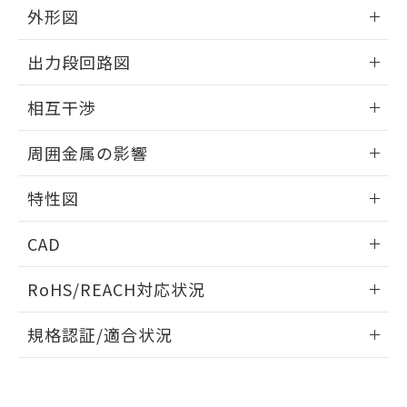
とができます。
合意する
キャンセル
外形図
引・商談に必要な範囲で利用すること
をご了承ください。
EU RoHS指令（10物質）の非含有証明書
情報更新：2025/09/04
※当社の共同利用者とは、
"個人情報
出力段回路図
51物質の非含有証明書（当社基準）
の共同利用に関して"
の「1.共同利
※本証明書は発行日時点で非含有を証明す
外形図
用者の範囲」に記載されている法人を
情報更新：2025/09/04
るもので、過去に遡って非含有を証明する
相互干渉
指します。
ものではありません。
出力段回路図
情報更新：2025/09/04
また、RoHS指令のフタル酸エステル類４
周囲金属の影響
物質の対応では、対応完了までの期間は出
荷製品に未対応品が混在することから備考
相互干渉
情報更新：2025/09/04
特性図
欄に対応日を記載しておりました。
既に当社にて対応品への在庫切替を完了
周囲金属の影響
情報更新：2025/09/04
していることから、特段のことがない限
CAD
り、2022年1月12日より割愛しておりま
検出物体の大きさと材質による影響
す。
ログイン/会員登録いただくと、CADデータをダウンロー
RoHS/REACH対応状況
ドすることができます。
情報更新：2026/7/29
A: 70mm以上、B: 45mm以上
規格認証/適合状況
ログイン/会員登録
EU RoHS
注意事項・凡例
UL認証
CSA認証
CEマーキング
L: 0mm以上、φd: 50mm以上、D: 0mm以上、m: 36mm以
上、n: 54mm以上