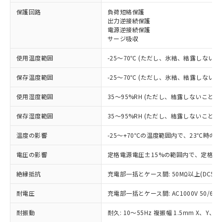
※1 対応状況
保護回路
負荷短絡保護
出力逆接続保護
電源逆接続保護
対応済み：EU RoHS指令（10物質）の
サージ吸収
非含有に対応した製品が提供可能な商品で
す。
使用温度範囲
-25～70℃ (ただし、氷結、結露しないこ
対応予定：EU RoHS指令（10物質）の非含
ご利用条件
有に対応した製品に切り替える予定のある
保存温度範囲
-25～70℃ (ただし、氷結、結露しないこ
商品です。
対応予定なし：EU RoHS指令（10物質）の
使用湿度範囲
35～95%RH (ただし、結露しないこと)
以下の条件をお読みいただき、同意のうえ
非含有に非対応の商品で、対応品を出す予
ご利用ください。
定はありません。
保存湿度範囲
35～95%RH (ただし、結露しないこと)
調査・確認中：EU RoHS指令（10物質）の
本サービスは、当社制御機器事業取扱
※1 中国RoHS○×表
非含有の対応状況を調査中または確認中の
温度の影響
-25～+70℃の温度範囲内で、23℃時の
商品の当社在庫状況および標準価格
商品です。
(税抜)を提供させていただくもので
「○」：最大均質材料含有率が中国RoHSの
電圧の影響
定格電源電圧±15%の範囲内で、定格電
非該当品：ライセンス料など無形物で、有
す。
基準値以下であることを示します。
害物質有無と関係のない商品です。
当社制御機器事業取扱商品の中には、
絶縁抵抗
充電部一括とケース間: 50MΩ以上(DC50
「×」：最大均質材料含有率が中国RoHSの
仕入先様の事情により、非含有部品として
本サービスの対象外となる商品もある
基準値を超えていることを示します。
いたものが、含有品と判明した場合などや
当社は、これら貴社製品のうち、外国
ことをご了承ください。
耐電圧
充電部一括とケース間: AC1000V 50/60Hz
「－」：未確認です。当社販売部門へお問
むを得ず変更することがあります。
為替および外国貿易法に定める商品
在庫状況および標準価格照会結果は、
い合わせください。
（以下｢規制貨物等」という）を輸出
記載している更新日時点での社内デー
耐振動
耐久: 10～55Hz 複振幅 1.5mm X、Y、Z
*EU RoHS指令（10物質）：
または国外への提供する場合は、日本