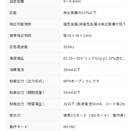
設定距離
0～9.6mm
応差
検出距離の15%以下
検出可能物体
磁性金属(非磁性金属は検出距離が低下し
標準検出物体
鉄36×36×1mm
応答周波数
500Hz
電源電圧
DC10～30V リップル(p-p) 10%含む、Cla
消費電流
20mA以下
制御出力（出力形式）
NPNオープンコレクタ
制御出力（開閉容量）
50mA以下
制御出力（残留電圧）
2V以下 (負荷電流50mA、コード長2m時)
表示灯
標準I/Oモード（SIOモード）: 動作表示灯
動作モード
NO+NC