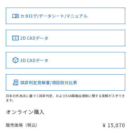
Yes
Yes
Yes
金属埋め込み
対応状況
対応予定月
※1
※2
ダウンロードデータをご利用いただく前に、以下を必ずお読
タイムチャート
みください。
カタログ/データシート/マニュアル
対応済み
ソフトウェアの使用条件
LR型式承認
DNV型式承認
BV型式承認
KR型式承
（イギリス
（ノルウェー
（フランス
（韓国
船舶規格）
船舶規格）
船舶規格）
船舶規格
中国 RoHS
注意事項・凡例
2D CADデータ
No
No
No
No
l: 4mm以上、φd: 50mm以上、D: 4mm以上、m: 36mm以
上、n: 54mm以上
中国 RoHS表
※1 ※2
検出領域
3D CADデータ
この製品の規格認証/適合状況ページへ
Pb
Hg
Cd
Cr(VI)
その他の認証はこちらのページからご検索ください
該非判定見解書/項目別対比表
X
O
O
O
日本の外為法に基づく該非判定、およびEAR再輸出規制に関する見解が入手でき
ます。
"対応済み"や非含有の記載がされた商品であっても、流通
在庫等で未対応品が混在する可能性があります。
オンライン購入
非含有品が必要な際は、弊社営業部門もしくは販売店へお
問い合わせください。
¥ 15,070
販売価格（税込）