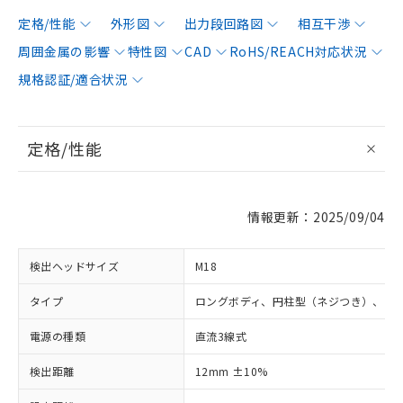
定格/性能
外形図
出力段回路図
相互干渉
周囲金属の影響
特性図
CAD
RoHS/REACH対応状況
規格認証/適合状況
定格/性能
情報更新：2025/09/04
検出ヘッドサイズ
M18
タイプ
ロングボディ、円柱型（ネジつき）、シ
電源の種類
直流3線式
検出距離
12mm ±10%