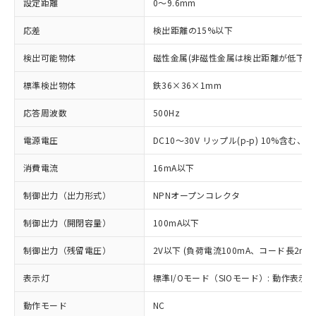
設定距離
0～9.6mm
応差
検出距離の15%以下
検出可能物体
磁性金属(非磁性金属は検出距離が低下し
標準検出物体
鉄36×36×1mm
応答周波数
500Hz
電源電圧
DC10～30V リップル(p-p) 10%含む、Cla
消費電流
16mA以下
制御出力（出力形式）
NPNオープンコレクタ
制御出力（開閉容量）
100mA以下
制御出力（残留電圧）
2V以下 (負荷電流100mA、コード長2m時
表示灯
標準I/Oモード（SIOモード）: 動作表示灯
動作モード
NC