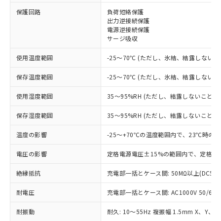
保護回路
負荷短絡保護
※1 対応状況
出力逆接続保護
電源逆接続保護
サージ吸収
対応済み：EU RoHS指令（10物質）の
非含有に対応した製品が提供可能な商品で
使用温度範囲
-25～70℃ (ただし、氷結、結露しないこ
す。
対応予定：EU RoHS指令（10物質）の非含
保存温度範囲
-25～70℃ (ただし、氷結、結露しないこ
ご利用条件
有に対応した製品に切り替える予定のある
商品です。
使用湿度範囲
35～95%RH (ただし、結露しないこと)
対応予定なし：EU RoHS指令（10物質）の
以下の条件をお読みいただき、同意のうえ
非含有に非対応の商品で、対応品を出す予
保存湿度範囲
35～95%RH (ただし、結露しないこと)
ご利用ください。
定はありません。
調査・確認中：EU RoHS指令（10物質）の
温度の影響
-25～+70℃の温度範囲内で、23℃時の
本サービスは、当社制御機器事業取扱
※1 中国RoHS○×表
非含有の対応状況を調査中または確認中の
商品の当社在庫状況および標準価格
商品です。
電圧の影響
定格電源電圧±15%の範囲内で、定格電
(税抜)を提供させていただくもので
「○」：最大均質材料含有率が中国RoHSの
非該当品：ライセンス料など無形物で、有
す。
基準値以下であることを示します。
絶縁抵抗
充電部一括とケース間: 50MΩ以上(DC50
害物質有無と関係のない商品です。
当社制御機器事業取扱商品の中には、
「×」：最大均質材料含有率が中国RoHSの
仕入先様の事情により、非含有部品として
本サービスの対象外となる商品もある
耐電圧
充電部一括とケース間: AC1000V 50/60Hz
基準値を超えていることを示します。
いたものが、含有品と判明した場合などや
当社は、これら貴社製品のうち、外国
ことをご了承ください。
「－」：未確認です。当社販売部門へお問
むを得ず変更することがあります。
為替および外国貿易法に定める商品
在庫状況および標準価格照会結果は、
耐振動
耐久: 10～55Hz 複振幅 1.5mm X、Y、Z
い合わせください。
（以下｢規制貨物等」という）を輸出