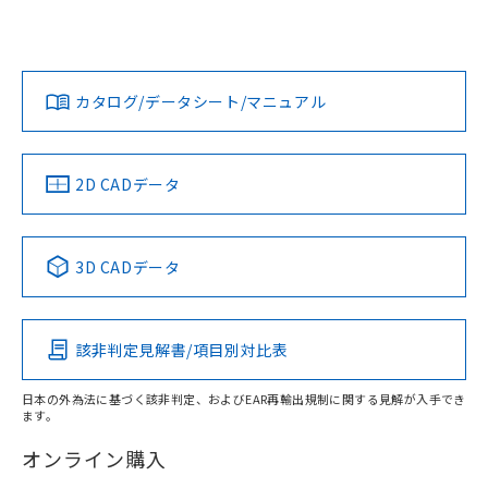
UL認証
CSA認証
CEマーキング
L: 0mm以上、φd: 50mm以上、D: 0mm以上、m: 36mm以
上、n: 54mm以上
Yes
Yes
Yes
金属埋め込み
対応状況
対応予定月
※1
※2
ダウンロードデータをご利用いただく前に、以下を必ずお読
タイムチャート
みください。
カタログ/データシート/マニュアル
対応済み
ソフトウェアの使用条件
LR型式承認
DNV型式承認
BV型式承認
KR型式承
（イギリス
（ノルウェー
（フランス
（韓国
船舶規格）
船舶規格）
船舶規格）
船舶規格
中国 RoHS
注意事項・凡例
2D CADデータ
No
No
No
No
l: 4mm以上、φd: 50mm以上、D: 4mm以上、m: 36mm以
上、n: 54mm以上
中国 RoHS表
※1 ※2
検出領域
3D CADデータ
この製品の規格認証/適合状況ページへ
Pb
Hg
Cd
Cr(VI)
その他の認証はこちらのページからご検索ください
該非判定見解書/項目別対比表
X
O
O
O
日本の外為法に基づく該非判定、およびEAR再輸出規制に関する見解が入手でき
ます。
"対応済み"や非含有の記載がされた商品であっても、流通
在庫等で未対応品が混在する可能性があります。
オンライン購入
非含有品が必要な際は、弊社営業部門もしくは販売店へお