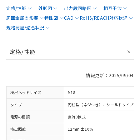
定格/性能
外形図
出力段回路図
相互干渉
周囲金属の影響
特性図
CAD
RoHS/REACH対応状況
規格認証/適合状況
定格/性能
情報更新：2025/09/04
検出ヘッドサイズ
M18
タイプ
円柱型（ネジつき）、シールドタイプ
電源の種類
直流3線式
検出距離
12mm ±10%