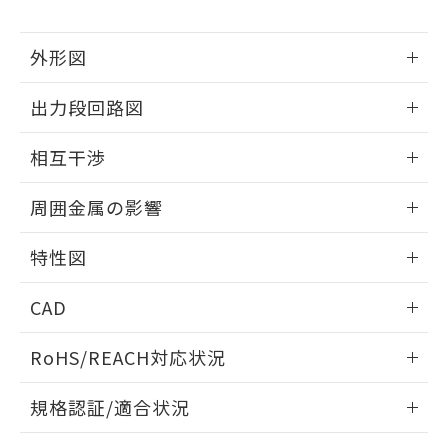
下記の非含有証明書をダウンロードするこ
品・サービスに関するお客様との取
とができます。
合意する
キャンセル
引・商談に必要な範囲で利用すること
外形図
をご了承ください。
EU RoHS指令（10物質）の非含有証明書
※当社の共同利用者とは、
"個人情報
51物質の非含有証明書（当社基準）
情報更新：2025/09/04
の共同利用に関して"
の「1.共同利
出力段回路図
※本証明書は発行日時点で非含有を証明す
用者の範囲」に記載されている法人を
るもので、過去に遡って非含有を証明する
外形図
指します。
情報更新：2025/09/04
ものではありません。
相互干渉
また、RoHS指令のフタル酸エステル類４
出力段回路図
情報更新：2025/09/04
物質の対応では、対応完了までの期間は出
周囲金属の影響
荷製品に未対応品が混在することから備考
欄に対応日を記載しておりました。
相互干渉
情報更新：2025/09/04
特性図
既に当社にて対応品への在庫切替を完了
していることから、特段のことがない限
周囲金属の影響
情報更新：2025/09/04
り、2022年1月12日より割愛しておりま
CAD
す。
検出物体の大きさと材質による影響
ログイン/会員登録いただくと、CADデータをダウンロー
RoHS/REACH対応状況
ドすることができます。
情報更新：2026/7/29
A: 70mm以上、B: 45mm以上
規格認証/適合状況
ログイン/会員登録
EU RoHS
注意事項・凡例