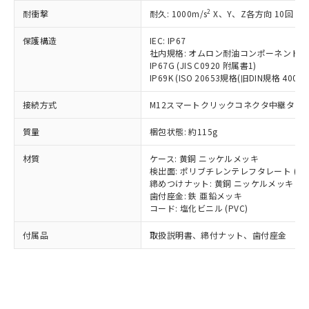
記載している更新日時点での社内デー
*EU RoHS指令（10物質）：
または国外への提供する場合は、日本
2
耐衝撃
記
タに基づき作成されるものであり、閲
説明
耐久: 1000m/s
X、Y、Z各方向 10回
鉛(Pb) 1000ppm以下、 水銀(Hg) 1000ppm以下、 カド
*中国RoHS10物質の基準値 (GB/T26572)：
国政府の輸出許可(または役務取引許
号
覧された時点での実際の在庫および標
ミウム(Cd) 100ppm以下、
Pb(鉛) :1000ppm、 Hg(水銀) : 1000ppm、 Cd(カドミウ
可)を取得するなどの必要な手続きを
六価クロム(Cr(Ⅵ)) 1000ppm以下、ポリ臭化ビフェニル
保護構造
IEC: IP67
ム) : 100ppm、
準価格とは異なる場合があることをご
類(PBB) 1000ppm以下、ポリ臭化ジフェニルエーテル類
Cr(Ⅵ)(六価クロム) : 1000ppm、 PBBs(ポリ臭化ビフェ
とります。
社内規格: オムロン耐油コンポーネント評
了承ください。
(PBDE) 1000ppm以下、フタル酸ビス(2-エチルヘキシ
○
一定数以上の在庫あり
ニル類) : 1000ppm、 PBDEs(ポリ臭化ジフェニルエーテ
IP67G (JIS C0920 附属書1)
当社は規制貨物を破棄する場合は、完
ル) (DEHP)(別名：DOP) 1000ppm以下、フタル酸ブチ
正式な納期状況および標準価格はお客
ル類) : 1000ppm、
IP69K (ISO 20653規格(旧DIN規格 40050 
ルベンジル（BBP） 1000ppm以下、フタル酸ジブチル
全に破砕するなど、違法に輸出されな
DBP(フタル酸ジブチル) : 1000ppm、 DIBP(フタル酸ジ
様のお取引先、またはお客様担当のオ
（DBP） 1000ppm以下、フタル酸ジイソブチル
イソブチル) : 1000ppm、 BBP(フタル酸ブチルベンジ
△
一定数には満たないが在庫あり
いよう必要な手段を講じます。
ムロン制御機器販売店・当社販売員に
(DIBP) 1000ppm以下
ル) : 1000ppm、
接続方式
M12スマートクリックコネクタ中継タイプ (
当社は貴社製品を、核兵器、ミサイ
但し、RoHS指令で産業用監視および制御機器に対する
DEHP(フタル酸ビス(2-エチルヘキシル)) : 1000ppm
ご相談ください。
適用除外項目は除く。
ル、化学兵器、生物兵器またはその他
－
在庫なし(最新の在庫状況につ
オムロン制御機器販売店や当社販売拠
質量
梱包状態: 約115g
フタル酸エステル類の４物質については閾値を超える意
武器並びにこれらの製造装置等に一切
いては、お客様のお取引先、ま
図的な使用がないことを確認しています。
点は「
販売ネットワーク
」をご確認
※2 環境保護使用期限
使用いたしません。
たはお客様担当のオムロン制御
材質
ください。
ケース: 黄銅 ニッケルメッキ
当社は、貴社製品を第三者に販売する
機器販売店・当社販売員にご確
検出面: ポリブチレンテレフタレート (PB
在庫状況および標準価格結果を当社の
※2 対応予定月
「ｅ」：有害物質（10物質）のすべてが基
場合は、上記1、2および3の内容を当
締めつけナット: 黄銅 ニッケルメッキ
認ください)
事前の承諾なく第三者に漏洩または開
準値以下であることを示します。
歯付座金: 鉄 亜鉛メッキ
該第三者に通知します。また当社は、
示しないようお願いします。
コード: 塩化ビニル (PVC)
部品在庫の切り替え状況などにより、予定
「10」：通常の使用状況下において有害物
販売先および販売に係わる関係者が違
マイパーツ機能（部品リスト作成サー
空
受注生産機種、また在庫状況の
月が前後することがあります。
質が外部に漏えいし、環境に深刻な影響を
法に輸出するおそれがある場合は、取
ビス）をご利用いただくには、I-Web
白
情報を公開していない機種
付属品
取扱説明書、締付ナット、歯付座金
及ぼさない年数を意味します。
り引きをいたしません。
メンバーズにご登録されている必要が
「－」：未確認です。当社販売部門へお問
あります。
い合わせください。
お客様が当ウェブサイト上で当社にご
※3 非含有証明書ダウンロード
登録された部品リストについて、当社
および当社の共同利用者が、当社の製