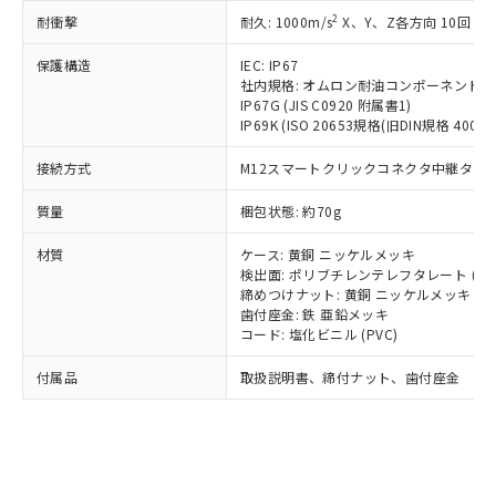
記載している更新日時点での社内デー
*EU RoHS指令（10物質）：
または国外への提供する場合は、日本
2
耐衝撃
記
タに基づき作成されるものであり、閲
説明
耐久: 1000m/s
X、Y、Z各方向 10回
鉛(Pb) 1000ppm以下、 水銀(Hg) 1000ppm以下、 カド
*中国RoHS10物質の基準値 (GB/T26572)：
国政府の輸出許可(または役務取引許
号
覧された時点での実際の在庫および標
ミウム(Cd) 100ppm以下、
Pb(鉛) :1000ppm、 Hg(水銀) : 1000ppm、 Cd(カドミウ
可)を取得するなどの必要な手続きを
六価クロム(Cr(Ⅵ)) 1000ppm以下、ポリ臭化ビフェニル
保護構造
IEC: IP67
ム) : 100ppm、
準価格とは異なる場合があることをご
類(PBB) 1000ppm以下、ポリ臭化ジフェニルエーテル類
Cr(Ⅵ)(六価クロム) : 1000ppm、 PBBs(ポリ臭化ビフェ
とります。
社内規格: オムロン耐油コンポーネント評
了承ください。
(PBDE) 1000ppm以下、フタル酸ビス(2-エチルヘキシ
○
一定数以上の在庫あり
ニル類) : 1000ppm、 PBDEs(ポリ臭化ジフェニルエーテ
IP67G (JIS C0920 附属書1)
当社は規制貨物を破棄する場合は、完
ル) (DEHP)(別名：DOP) 1000ppm以下、フタル酸ブチ
正式な納期状況および標準価格はお客
ル類) : 1000ppm、
IP69K (ISO 20653規格(旧DIN規格 40050 
ルベンジル（BBP） 1000ppm以下、フタル酸ジブチル
全に破砕するなど、違法に輸出されな
DBP(フタル酸ジブチル) : 1000ppm、 DIBP(フタル酸ジ
様のお取引先、またはお客様担当のオ
（DBP） 1000ppm以下、フタル酸ジイソブチル
イソブチル) : 1000ppm、 BBP(フタル酸ブチルベンジ
△
一定数には満たないが在庫あり
いよう必要な手段を講じます。
ムロン制御機器販売店・当社販売員に
(DIBP) 1000ppm以下
ル) : 1000ppm、
接続方式
M12スマートクリックコネクタ中継タイプ (
当社は貴社製品を、核兵器、ミサイ
但し、RoHS指令で産業用監視および制御機器に対する
DEHP(フタル酸ビス(2-エチルヘキシル)) : 1000ppm
ご相談ください。
適用除外項目は除く。
ル、化学兵器、生物兵器またはその他
－
在庫なし(最新の在庫状況につ
オムロン制御機器販売店や当社販売拠
質量
梱包状態: 約70g
フタル酸エステル類の４物質については閾値を超える意
武器並びにこれらの製造装置等に一切
いては、お客様のお取引先、ま
図的な使用がないことを確認しています。
点は「
販売ネットワーク
」をご確認
※2 環境保護使用期限
使用いたしません。
たはお客様担当のオムロン制御
材質
ください。
ケース: 黄銅 ニッケルメッキ
当社は、貴社製品を第三者に販売する
機器販売店・当社販売員にご確
検出面: ポリブチレンテレフタレート (PB
在庫状況および標準価格結果を当社の
※2 対応予定月
「ｅ」：有害物質（10物質）のすべてが基
場合は、上記1、2および3の内容を当
締めつけナット: 黄銅 ニッケルメッキ
認ください)
事前の承諾なく第三者に漏洩または開
準値以下であることを示します。
歯付座金: 鉄 亜鉛メッキ
該第三者に通知します。また当社は、
示しないようお願いします。
コード: 塩化ビニル (PVC)
部品在庫の切り替え状況などにより、予定
「10」：通常の使用状況下において有害物
販売先および販売に係わる関係者が違
マイパーツ機能（部品リスト作成サー
空
受注生産機種、また在庫状況の
月が前後することがあります。
質が外部に漏えいし、環境に深刻な影響を
法に輸出するおそれがある場合は、取
ビス）をご利用いただくには、I-Web
白
情報を公開していない機種
付属品
取扱説明書、締付ナット、歯付座金
及ぼさない年数を意味します。
り引きをいたしません。
メンバーズにご登録されている必要が
「－」：未確認です。当社販売部門へお問
あります。
い合わせください。
お客様が当ウェブサイト上で当社にご
※3 非含有証明書ダウンロード
登録された部品リストについて、当社
および当社の共同利用者が、当社の製