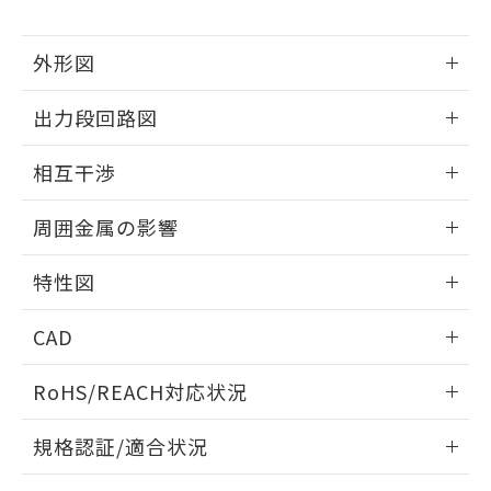
下記の非含有証明書をダウンロードするこ
品・サービスに関するお客様との取
とができます。
合意する
キャンセル
引・商談に必要な範囲で利用すること
外形図
をご了承ください。
EU RoHS指令（10物質）の非含有証明書
※当社の共同利用者とは、
"個人情報
51物質の非含有証明書（当社基準）
情報更新：2025/09/04
の共同利用に関して"
の「1.共同利
出力段回路図
※本証明書は発行日時点で非含有を証明す
用者の範囲」に記載されている法人を
るもので、過去に遡って非含有を証明する
外形図
指します。
情報更新：2025/09/04
ものではありません。
相互干渉
また、RoHS指令のフタル酸エステル類４
出力段回路図
情報更新：2025/09/04
物質の対応では、対応完了までの期間は出
周囲金属の影響
荷製品に未対応品が混在することから備考
欄に対応日を記載しておりました。
相互干渉
情報更新：2025/09/04
特性図
既に当社にて対応品への在庫切替を完了
していることから、特段のことがない限
周囲金属の影響
情報更新：2025/09/04
り、2022年1月12日より割愛しておりま
CAD
す。
検出物体の大きさと材質による影響
ログイン/会員登録いただくと、CADデータをダウンロー
RoHS/REACH対応状況
ドすることができます。
情報更新：2026/7/29
A: 120mm以上、B: 100mm以上
規格認証/適合状況
ログイン/会員登録
EU RoHS
注意事項・凡例