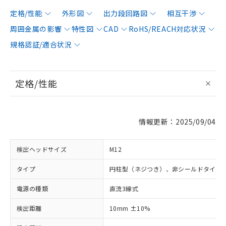
定格/性能
外形図
出力段回路図
相互干渉
周囲金属の影響
特性図
CAD
RoHS/REACH対応状況
規格認証/適合状況
定格/性能
情報更新：2025/09/04
検出ヘッドサイズ
M12
タイプ
円柱型（ネジつき）、非シールドタイプ
電源の種類
直流3線式
検出距離
10mm ±10%