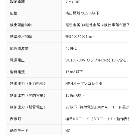
設定距離
0～8mm
応差
検出距離の15%以下
検出可能物体
磁性金属(非磁性金属は検出距離が低下し
標準検出物体
鉄30×30×1mm
応答周波数
400Hz
電源電圧
DC10～30V リップル(p-p) 10%含む、Cla
消費電流
16mA以下
制御出力（出力形式）
NPNオープンコレクタ
制御出力（開閉容量）
100mA以下
制御出力（残留電圧）
2V以下 (負荷電流100mA、コード長2m時
表示灯
標準I/Oモード（SIOモード）: 動作表示灯
動作モード
NC