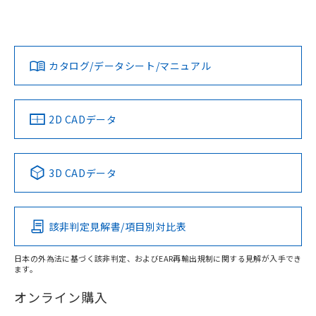
UL認証
CSA認証
CEマーキング
L: 16mm以上、φd: 50mm以上、D: 16mm以上、m: 30mm
以上、n: 50mm以上
Yes
Yes
Yes
金属埋め込み
対応状況
対応予定月
※1
※2
ダウンロードデータをご利用いただく前に、以下を必ずお読
タイムチャート
みください。
カタログ/データシート/マニュアル
対応済み
ソフトウェアの使用条件
LR型式承認
DNV型式承認
BV型式承認
KR型式承
（イギリス
（ノルウェー
（フランス
（韓国
船舶規格）
船舶規格）
船舶規格）
船舶規格
中国 RoHS
注意事項・凡例
2D CADデータ
No
No
No
No
l: 20mm以上、φd: 50mm以上、D: 20mm以上、m: 30mm
以上、n: 50mm以上
検出領域
中国 RoHS表
※1 ※2
3D CADデータ
この製品の規格認証/適合状況ページへ
Pb
Hg
Cd
Cr(VI)
その他の認証はこちらのページからご検索ください
該非判定見解書/項目別対比表
X
O
O
O
日本の外為法に基づく該非判定、およびEAR再輸出規制に関する見解が入手でき
ます。
"対応済み"や非含有の記載がされた商品であっても、流通
在庫等で未対応品が混在する可能性があります。
オンライン購入
非含有品が必要な際は、弊社営業部門もしくは販売店へお