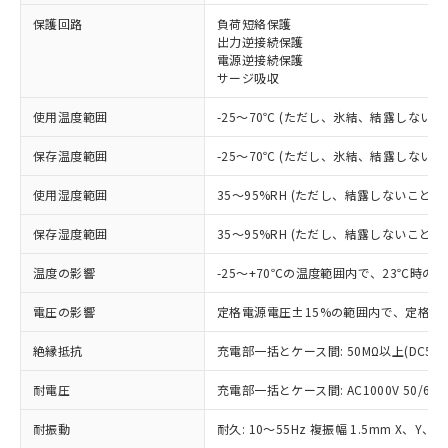
保護回路
負荷短絡保護
※1 対応状況
出力逆接続保護
電源逆接続保護
サージ吸収
対応済み：EU RoHS指令（10物質）の
非含有に対応した製品が提供可能な商品で
使用温度範囲
-25～70℃ (ただし、氷結、結露しないこ
す。
対応予定：EU RoHS指令（10物質）の非含
保存温度範囲
-25～70℃ (ただし、氷結、結露しないこ
ご利用条件
有に対応した製品に切り替える予定のある
商品です。
使用湿度範囲
35～95%RH (ただし、結露しないこと)
対応予定なし：EU RoHS指令（10物質）の
以下の条件をお読みいただき、同意のうえ
非含有に非対応の商品で、対応品を出す予
保存湿度範囲
35～95%RH (ただし、結露しないこと)
ご利用ください。
定はありません。
調査・確認中：EU RoHS指令（10物質）の
温度の影響
-25～+70℃の温度範囲内で、23℃時の
本サービスは、当社制御機器事業取扱
※1 中国RoHS○×表
非含有の対応状況を調査中または確認中の
商品の当社在庫状況および標準価格
商品です。
電圧の影響
定格電源電圧±15%の範囲内で、定格電
(税抜)を提供させていただくもので
「○」：最大均質材料含有率が中国RoHSの
非該当品：ライセンス料など無形物で、有
す。
基準値以下であることを示します。
絶縁抵抗
充電部一括とケース間: 50MΩ以上(DC50
害物質有無と関係のない商品です。
当社制御機器事業取扱商品の中には、
「×」：最大均質材料含有率が中国RoHSの
仕入先様の事情により、非含有部品として
本サービスの対象外となる商品もある
耐電圧
充電部一括とケース間: AC1000V 50/60Hz
基準値を超えていることを示します。
いたものが、含有品と判明した場合などや
当社は、これら貴社製品のうち、外国
ことをご了承ください。
「－」：未確認です。当社販売部門へお問
むを得ず変更することがあります。
為替および外国貿易法に定める商品
在庫状況および標準価格照会結果は、
耐振動
耐久: 10～55Hz 複振幅 1.5mm X、Y、Z
い合わせください。
（以下｢規制貨物等」という）を輸出