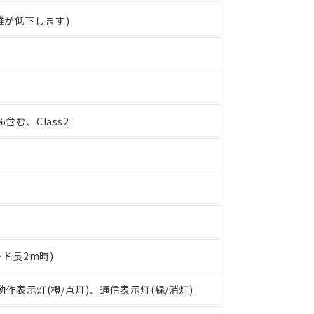
離が低下します)
0%含む、Class2
ード長2m時)
 RoHS指令（10物質）の非含有に対応した製品が提供可能な商品です
oHS指令（10物質）の非含有に対応した製品に切り替える予定のある
 動作表示灯(橙/点灯)、通信表示灯(緑/消灯)
 RoHS指令（10物質）の非含有に非対応の商品で、対応品を出す予
 RoHS指令（10物質）の非含有の対応状況を調査中または確認中の