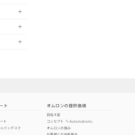
025/09/04
情報更新：
ート
オムロンの提供価値
目指す姿
ポート
コンセプト「i-Automation!」
ジャパンデスク
オムロンの強み
お客様との共創拠点