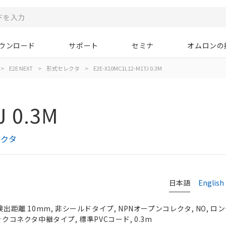
ウンロード
サポート
セミナ
オムロンの
>
E2E NEXT
>
形式セレクタ
>
E2E-X10MC1L12-M1TJ 0.3M
J 0.3M
レクタ
日本語
English
検出距離 10mm, 非シールドタイプ, NPNオープンコレクタ, NO, ロ
ックコネクタ中継タイプ, 標準PVCコード, 0.3m