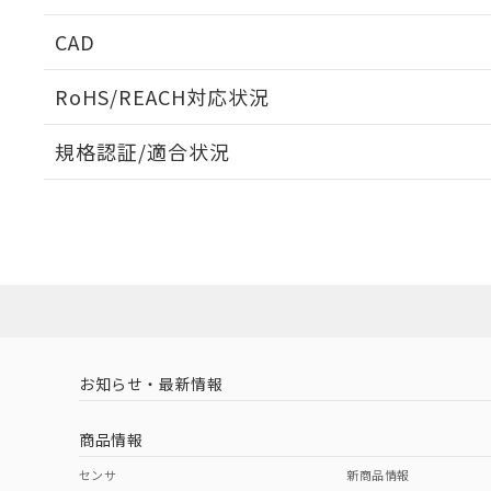
周囲金属の影響
CAD
検出物体の大きさと材質による影響
ログイン/会員登録いただくと、CADデータをダウンロ
RoHS/REACH対応状況
規格認証/適合状況
EU RoHS
注意事項・凡例
A: 120mm以上、B: 100mm以上
UL認証
CSA認証
CEマーキング
L: 16mm以上、φd: 50mm以上、D: 16mm以上、m: 30mm
ダウンロードデータをご利用いただく前に、以下を必ずお読
Yes
Yes
Yes
対応状況
対応予定月
※1
※2
金属埋め込み
ソフトウェアの使用条件
対応済み
LR型式承認
DNV型式承認
BV型式承認
KR
（イギリス
（ノルウェー
（フランス
（
お知らせ・最新情報
中国 RoHS
注意事項・凡例
船舶規格）
船舶規格）
船舶規格）
船
商品情報
No
No
No
No
検出領域
中国 RoHS表
※1 ※2
センサ
新商品情報
l: 20mm以上、φd: 50mm以上、D: 20mm以上、m: 30mm