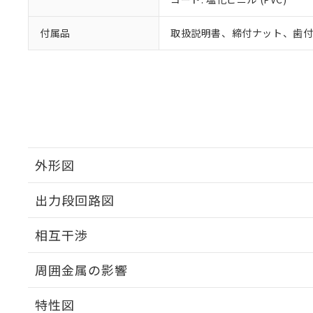
付属品
取扱説明書、締付ナット、歯
外形図
出力段回路図
外形図
相互干渉
出力段回路図
周囲金属の影響
相互干渉
特性図