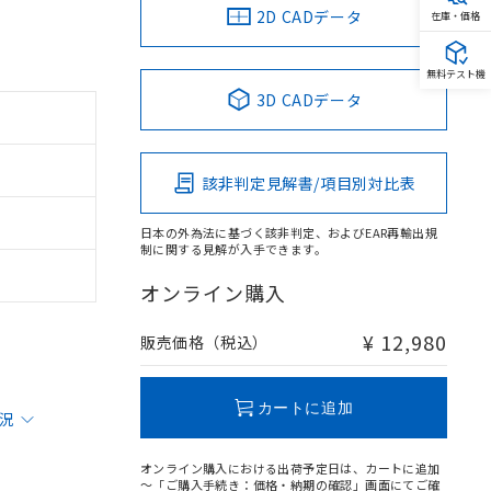
2D CADデータ
在庫・価格
無料テスト機
3D CADデータ
該非判定見解書/項目別対比表
日本の外為法に基づく該非判定、およびEAR再輸出規
制に関する見解が入手できます。
オンライン購入
¥ 12,980
販売価格（税込）
カートに追加
状況
オンライン購入における出荷予定日は、カートに追加
～「ご購入手続き：価格・納期の確認」画面にてご確