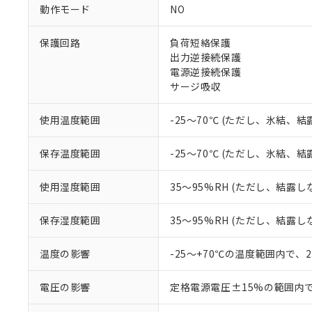
ご利用条件
動作モード
NO
非該当品：ライセ
※1 中国RoHS
仕入先様の事情に
保護回路
負荷短絡保護
があります。
以下の条件をお読
「○」：最大均質
出力逆接続保護
「×」：最大均質
電源逆接続保護
本サービスは
当社は、これ
*EU RoHS指令（10物
「－」：未確認で
鉛(Pb) 1000ppm以下、
サージ吸収
くものです。
う）を輸出ま
記
説明
六価クロム(Cr(Ⅵ)) 1
当社制御機器
などの必要な
フタル酸ビス(2-エチルヘ
号
*中国RoHS10物質の基準値 
ル（DBP） 1000ppm
在庫状況およ
当社は規制貨
使用温度範囲
-25～70℃ (ただし、氷結、
Pb(鉛) :1000ppm、 Hg
但し、RoHS指令で産
のであり、閲
ます。
Cr(Ⅵ)(六価クロム) : 
フタル酸エステル類の４
○
一定数以
DBP(フタル酸ジブチル) :
い。
当社は貴社製
保存温度範囲
-25～70℃ (ただし、氷結、
DEHP(フタル酸ビス(2-エ
正式な納期状
置等に一切使
当社販売員に
※2 対応予定月
△
一定数に
当社は、貴社
使用湿度範囲
35～95%RH (ただし、結露し
オムロン制御
また当社は、
※2 環境保護使
在庫状況およ
部品在庫の切り替
たしません。
－
在庫なし
す。
保存湿度範囲
35～95%RH (ただし、結露し
「ｅ」：有害物質
機器販売
マイパーツ機
「10」：通常の
ている必要が
味します。
温度の影響
-25～+70℃の温度範囲内で、
空
受注生産
お客様が当ウ
※3 非含有証明
「－」：未確認で
白
が、当社の製
電圧の影響
定格電源電圧±15%の範囲内
さい。
下記の非含有証明
※当社の共同