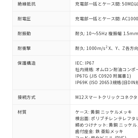
絶縁抵抗
充電部一括とケース間: 50MΩ以
いる法人を指
EU RoHS指令（
51物質の非含有証
※本証明書は発行
耐電圧
充電部一括とケース間: AC1000V 
また、RoHS指
混在することから
耐振動
耐久: 10～55Hz 複振幅 1.5m
既に当社にて対応
り割愛しておりま
2
耐衝撃
耐久: 1000m/s
X、Y、Z各方向
保護構造
IEC: IP67
社内規格: オムロン耐油コンポ
IP67G (JIS C0920 附属書1)
IP69K (ISO 20653規格(旧DIN
接続方式
M12スマートクリックコネクタ中
材質
ケース: 黄銅 ニッケルメッキ
検出面: ポリブチレンテレフタレー
締めつけナット: 黄銅 ニッケ
歯付座金: 鉄 亜鉛メッキ
コード: 塩化ビニル (PVC)