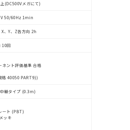
上(DC500Vメガにて)
します。
10物質）の非含有証明書
明書（当社基準）
日時点で非含有を証明するもので、過去に遡って非含有を証明するも
50/60Hz 1min
令のフタル酸エステル類４物質の対応では、対応完了までの期間は出
備考欄に対応日を記載しておりました。
m X、Y、Z各方向 2h
品への在庫切替を完了していることから、特段のことがない限り、20
す。
 10回
ーネント評価基準 合格
規格 40050 PART9))
継タイプ (0.3m)
ト (PBT)
ルメッキ