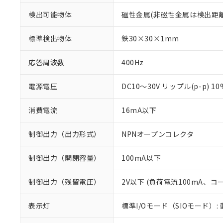
検出可能物体
磁性金属(非磁性金属は検出距
標準検出物体
鉄30×30×1mm
応答周波数
400Hz
電源電圧
DC10～30V リップル(p-p) 1
消費電流
16mA以下
制御出力（出力形式）
NPNオープンコレクタ
制御出力（開閉容量）
100mA以下
※1 対応状況
制御出力（残留電圧）
2V以下 (負荷電流100mA、コ
対応済み：EU
対応予定：EU R
表示灯
標準I/Oモード（SIOモード）:
対応予定なし：EU
調査・確認中：EU