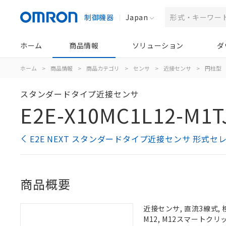
制御機器
Japan
ホーム
商品情報
ソリューション
ダ
ホーム
>
商品情報
>
商品カテゴリ
>
センサ
>
近接センサ
>
円柱型
スタンダードタイプ近接センサ
E2E-X10MC1L12-M1T
E2E NEXT スタンダードタイプ近接センサ 形式セ
商品概要
近接センサ, 直流3線式, 
M12, M12スマートクリ