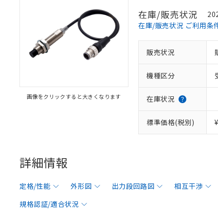
在庫/販売状況
20
在庫/販売状況 ご利用条
販売状況
機種区分
画像をクリックすると大きくなります
在庫状況
標準価格(税別)
詳細情報
定格/性能
外形図
出力段回路図
相互干渉
規格認証/適合状況