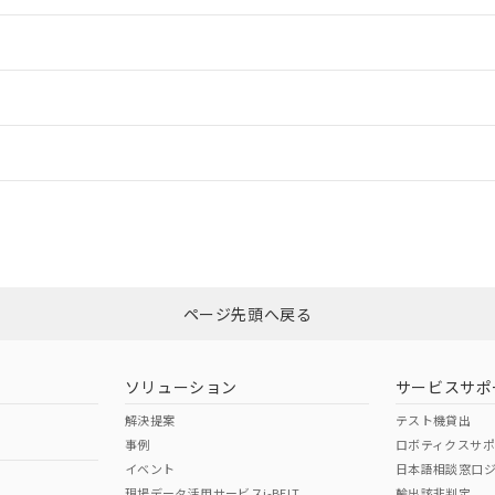
情報更新：2
ードすることができます。
ログイン/会員登録
CCC認証
電波法
以上、n: 50mm以上
みください。
N/A
N/A
非含有証明書
※3
ページ先頭へ戻る
ダウンロードはこちら
型式承認
NK型式承認
ABS型式承認
韓国
（日本
（アメリカ
ソリューション
サービスサポ
舶規格）
船舶規格）
船舶規格）
解決提案
テスト機貸出
事例
ロボティクスサ
No
No
イベント
日本語相談窓口
以上、n: 50mm以上
現場データ活用サービスi-BELT
輸出該非判定