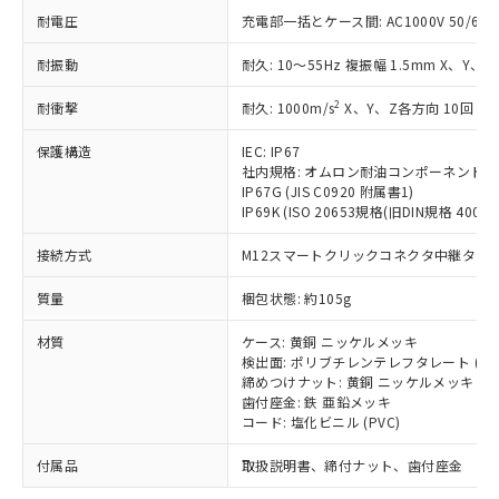
「－」：未確認です。当社販売部門へお問
むを得ず変更することがあります。
為替および外国貿易法に定める商品
在庫状況および標準価格照会結果は、
耐電圧
充電部一括とケース間: AC1000V 50/60Hz
い合わせください。
（以下｢規制貨物等」という）を輸出
記載している更新日時点での社内デー
*EU RoHS指令（10物質）：
または国外への提供する場合は、日本
耐振動
耐久: 10～55Hz 複振幅 1.5mm X、Y、Z
記
タに基づき作成されるものであり、閲
説明
鉛(Pb) 1000ppm以下、 水銀(Hg) 1000ppm以下、 カド
*中国RoHS10物質の基準値 (GB/T26572)：
国政府の輸出許可(または役務取引許
号
覧された時点での実際の在庫および標
ミウム(Cd) 100ppm以下、
Pb(鉛) :1000ppm、 Hg(水銀) : 1000ppm、 Cd(カドミウ
可)を取得するなどの必要な手続きを
六価クロム(Cr(Ⅵ)) 1000ppm以下、ポリ臭化ビフェニル
2
耐衝撃
耐久: 1000m/s
X、Y、Z各方向 10回
ム) : 100ppm、
準価格とは異なる場合があることをご
類(PBB) 1000ppm以下、ポリ臭化ジフェニルエーテル類
Cr(Ⅵ)(六価クロム) : 1000ppm、 PBBs(ポリ臭化ビフェ
とります。
了承ください。
(PBDE) 1000ppm以下、フタル酸ビス(2-エチルヘキシ
○
一定数以上の在庫あり
ニル類) : 1000ppm、 PBDEs(ポリ臭化ジフェニルエーテ
保護構造
IEC: IP67
当社は規制貨物を破棄する場合は、完
ル) (DEHP)(別名：DOP) 1000ppm以下、フタル酸ブチ
正式な納期状況および標準価格はお客
ル類) : 1000ppm、
社内規格: オムロン耐油コンポーネント評
ルベンジル（BBP） 1000ppm以下、フタル酸ジブチル
全に破砕するなど、違法に輸出されな
DBP(フタル酸ジブチル) : 1000ppm、 DIBP(フタル酸ジ
様のお取引先、またはお客様担当のオ
（DBP） 1000ppm以下、フタル酸ジイソブチル
IP67G (JIS C0920 附属書1)
イソブチル) : 1000ppm、 BBP(フタル酸ブチルベンジ
△
一定数には満たないが在庫あり
いよう必要な手段を講じます。
ムロン制御機器販売店・当社販売員に
(DIBP) 1000ppm以下
ル) : 1000ppm、
IP69K (ISO 20653規格(旧DIN規格 40050 
当社は貴社製品を、核兵器、ミサイ
但し、RoHS指令で産業用監視および制御機器に対する
DEHP(フタル酸ビス(2-エチルヘキシル)) : 1000ppm
ご相談ください。
適用除外項目は除く。
ル、化学兵器、生物兵器またはその他
－
在庫なし(最新の在庫状況につ
オムロン制御機器販売店や当社販売拠
接続方式
M12スマートクリックコネクタ中継タイプ (
フタル酸エステル類の４物質については閾値を超える意
武器並びにこれらの製造装置等に一切
いては、お客様のお取引先、ま
図的な使用がないことを確認しています。
点は「
販売ネットワーク
」をご確認
※2 環境保護使用期限
使用いたしません。
たはお客様担当のオムロン制御
質量
梱包状態: 約105g
ください。
当社は、貴社製品を第三者に販売する
機器販売店・当社販売員にご確
在庫状況および標準価格結果を当社の
※2 対応予定月
「ｅ」：有害物質（10物質）のすべてが基
場合は、上記1、2および3の内容を当
材質
ケース: 黄銅 ニッケルメッキ
認ください)
事前の承諾なく第三者に漏洩または開
準値以下であることを示します。
検出面: ポリブチレンテレフタレート (PB
該第三者に通知します。また当社は、
示しないようお願いします。
締めつけナット: 黄銅 ニッケルメッキ
部品在庫の切り替え状況などにより、予定
「10」：通常の使用状況下において有害物
販売先および販売に係わる関係者が違
マイパーツ機能（部品リスト作成サー
空
受注生産機種、また在庫状況の
歯付座金: 鉄 亜鉛メッキ
月が前後することがあります。
質が外部に漏えいし、環境に深刻な影響を
法に輸出するおそれがある場合は、取
ビス）をご利用いただくには、I-Web
白
情報を公開していない機種
コード: 塩化ビニル (PVC)
及ぼさない年数を意味します。
り引きをいたしません。
メンバーズにご登録されている必要が
「－」：未確認です。当社販売部門へお問
あります。
付属品
取扱説明書、締付ナット、歯付座金
い合わせください。
お客様が当ウェブサイト上で当社にご