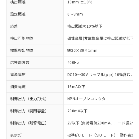
検出距離
10mm ±10%
設定距離
0～8mm
応差
検出距離の10%以下
検出可能物体
磁性金属(非磁性金属は検出距離が低下し
標準検出物体
鉄30×30×1mm
応答周波数
400Hz
電源電圧
DC10～30V リップル(p-p) 10%含む、Cla
消費電流
16mA以下
制御出力（出力形式）
NPNオープンコレクタ
制御出力（開閉容量）
200mA以下
制御出力（残留電圧）
2V以下 (負荷電流200mA、コード長2m時
表示灯
標準I/Oモード（SIOモード）: 動作表示灯