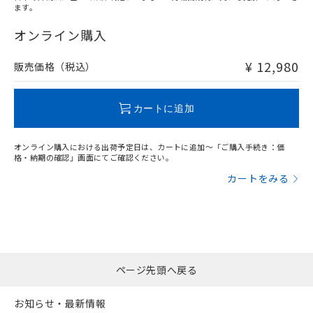
ます。
"対応済み"や非含有の記載がされた商品であっても、流通
在庫等で未対応品が混在する可能性があります。
オンライン購入
非含有品が必要な際は、弊社営業部門もしくは販売店へお
問い合わせください。
¥ 12,980
販売価格（税込）
この製品のRoHS/REACH対応状況ページへ
カートに追加
オンライン購入における出荷予定日は、カートに追加～「ご購入手続き：価
格・納期の確認」画面にてご確認ください。
カートをみる
ページ先頭へ戻る
お知らせ・最新情報