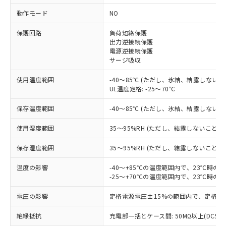
動作モード
NO
保護回路
負荷短絡保護
※1 対応状況
出力逆接続保護
電源逆接続保護
対応済み：EU RoHS指令（10物質）の
サージ吸収
非含有に対応した製品が提供可能な商品で
使用温度範囲
-40～85℃ (ただし、氷結、結露しないこ
す。
UL温度定格: -25～70℃
対応予定：EU RoHS指令（10物質）の非含
ご利用条件
有に対応した製品に切り替える予定のある
保存温度範囲
-40～85℃ (ただし、氷結、結露しないこ
商品です。
対応予定なし：EU RoHS指令（10物質）の
使用湿度範囲
35～95%RH (ただし、結露しないこと)
以下の条件をお読みいただき、同意のうえ
非含有に非対応の商品で、対応品を出す予
ご利用ください。
定はありません。
保存湿度範囲
35～95%RH (ただし、結露しないこと)
調査・確認中：EU RoHS指令（10物質）の
本サービスは、当社制御機器事業取扱
※1 中国RoHS○×表
非含有の対応状況を調査中または確認中の
温度の影響
-40～+85℃の温度範囲内で、23℃時の
商品の当社在庫状況および標準価格
商品です。
-25～+70℃の温度範囲内で、23℃時の
(税抜)を提供させていただくもので
「○」：最大均質材料含有率が中国RoHSの
非該当品：ライセンス料など無形物で、有
す。
基準値以下であることを示します。
電圧の影響
定格電源電圧±15%の範囲内で、定格電
害物質有無と関係のない商品です。
当社制御機器事業取扱商品の中には、
「×」：最大均質材料含有率が中国RoHSの
仕入先様の事情により、非含有部品として
本サービスの対象外となる商品もある
絶縁抵抗
充電部一括とケース間: 50MΩ以上(DC50
基準値を超えていることを示します。
いたものが、含有品と判明した場合などや
当社は、これら貴社製品のうち、外国
ことをご了承ください。