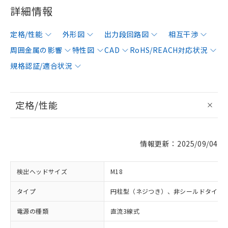
詳細情報
定格/性能
外形図
出力段回路図
相互干渉
周囲金属の影響
特性図
CAD
RoHS/REACH対応状況
規格認証/適合状況
定格/性能
情報更新：2025/09/04
検出ヘッドサイズ
M18
タイプ
円柱型（ネジつき）、非シールドタイプ
電源の種類
直流3線式