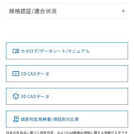
情報更新：2026/7/29
A: 200mm以上、B: 110mm以上
規格認証/適合状況
ログイン/会員登録
EU RoHS
注意事項・凡例
UL認証
CSA認証
CEマーキング
L: 18mm以上、φd: 55mm以上、D: 18mm以上、m: 40mm
以上、n: 54mm以上
Yes
Yes
Yes
金属埋め込み
対応状況
対応予定月
※1
※2
ダウンロードデータをご利用いただく前に、以下を必ずお読
タイムチャート
みください。
カタログ/データシート/マニュアル
対応済み
ソフトウェアの使用条件
LR型式承認
DNV型式承認
BV型式承認
KR型式承
（イギリス
（ノルウェー
（フランス
（韓国
船舶規格）
船舶規格）
船舶規格）
船舶規格
中国 RoHS
注意事項・凡例
2D CADデータ
No
No
No
No
l: 22mm以上、φd: 55mm以上、D: 22mm以上、m: 40mm
以上、n: 54mm以上
検出領域
中国 RoHS表
※1 ※2
3D CADデータ
この製品の規格認証/適合状況ページへ
Pb
Hg
Cd
Cr(VI)
その他の認証はこちらのページからご検索ください
該非判定見解書/項目別対比表
X
O
O
O
日本の外為法に基づく該非判定、およびEAR再輸出規制に関する見解が入手でき