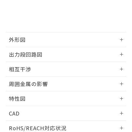
※3 非含有証明書ダウンロード
登録された部品リストについて、当社
および当社の共同利用者が、当社の製
下記の非含有証明書をダウンロードするこ
品・サービスに関するお客様との取
とができます。
合意する
キャンセル
引・商談に必要な範囲で利用すること
をご了承ください。
EU RoHS指令（10物質）の非含有証明書
※当社の共同利用者とは、
"個人情報
51物質の非含有証明書（当社基準）
外形図
の共同利用に関して"
の「1.共同利
※本証明書は発行日時点で非含有を証明す
用者の範囲」に記載されている法人を
情報更新：2025/09/04
るもので、過去に遡って非含有を証明する
指します。
出力段回路図
ものではありません。
また、RoHS指令のフタル酸エステル類４
外形図
情報更新：2025/09/04
相互干渉
物質の対応では、対応完了までの期間は出
荷製品に未対応品が混在することから備考
出力段回路図
情報更新：2025/09/04
欄に対応日を記載しておりました。
周囲金属の影響
既に当社にて対応品への在庫切替を完了
相互干渉
していることから、特段のことがない限
情報更新：2025/09/04
特性図
り、2022年1月12日より割愛しておりま
す。
周囲金属の影響
情報更新：2025/09/04
CAD
検出物体の大きさと材質による影響
ログイン/会員登録いただくと、CADデータをダウンロー
RoHS/REACH対応状況
ドすることができます。