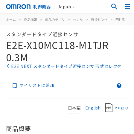
制御機器
Japan
ホーム
>
商品情報
>
商品カテゴリ
>
センサ
>
近接センサ
>
円柱型
>
スタンダードタイプ近接センサ
E2E-X10MC118-M1TJR
0.3M
E2E NEXT スタンダードタイプ近接センサ 形式セレクタ
マイリストに追加
日本語
English
PDF出力
商品概要