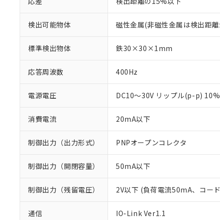
応差
検出距離の15%以下
検出可能物体
磁性金属(非磁性金属は検出距離
標準検出物体
鉄30×30×1mm
応答周波数
400Hz
電源電圧
DC10～30V リップル(p-p) 10
消費電流
20mA以下
制御出力（出力形式）
PNPオープンコレクタ
制御出力（開閉容量）
50mA以下
制御出力（残留電圧）
2V以下 (負荷電流50mA、コー
※1 対応状況
通信
IO-Link Ver1.1