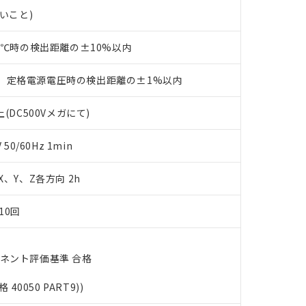
ェブサイト上で当社にご登録された部品リストについて、当社およ
書ダウンロード
す。当社販売部門へお問い合わせください。
ないこと)
品・サービスに関するお客様との取引・商談に必要な範囲で利用す
合意する
キャンセル
書をダウンロードすることができます。
利用者とは、
"個人情報の共同利用に関して"
の「1.共同利用者の
23℃時の検出距離の±10%以内
します。
10物質）の非含有証明書
明書（当社基準）
、定格電源電圧時の検出距離の±1%以内
日時点で非含有を証明するもので、過去に遡って非含有を証明するも
令のフタル酸エステル類４物質の対応では、対応完了までの期間は出
(DC500Vメガにて)
備考欄に対応日を記載しておりました。
品への在庫切替を完了していることから、特段のことがない限り、20
0/60Hz 1min
す。
 X、Y、Z各方向 2h
10回
ーネント評価基準 合格
格 40050 PART9))