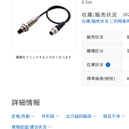
0.3m
在庫/販売状況
20
在庫/販売状況 ご利用条
販売状況
機種区分
画像をクリックすると大きくなります
在庫状況
標準価格(税別)
詳細情報
定格/性能
外形図
出力段回路図
相互干渉
規格認証/適合状況