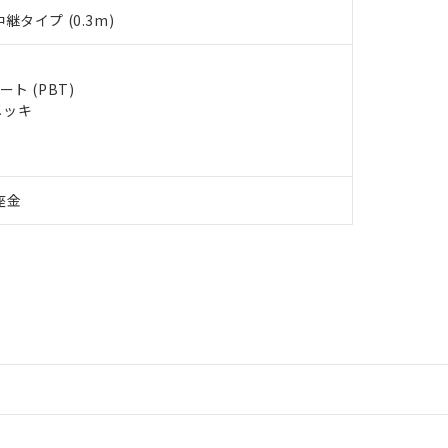
タイプ (0.3m)
ト (PBT)
メッキ
座金
情報更新：2