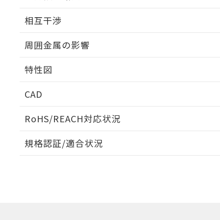
外形図
相互干渉
出力段回路図
周囲金属の影響
相互干渉
特性図
周囲金属の影響
CAD
検出物体の大きさと材質による影響
ログイン/会員登録いただくと、CADデータをダウンロ
RoHS/REACH対応状況
規格認証/適合状況
EU RoHS
注意事項・凡例
A: 120mm以上、B: 100mm以上
UL認証
CSA認証
CEマーキング
L: 16mm以上、φd: 50mm以上、D: 16mm以上、m: 30mm
ダウンロードデータをご利用いただく前に、以下を必ずお読
Yes
Yes
Yes
対応状況
対応予定月
※1
※2
金属埋め込み
ソフトウェアの使用条件
対応済み