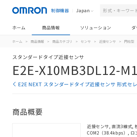
制御機器
Japan
ホーム
商品情報
ソリューション
ダ
ホーム
>
商品情報
>
商品カテゴリ
>
センサ
>
近接センサ
>
円柱型
スタンダードタイプ近接センサ
E2E-X10MB3DL12-M1
E2E NEXT スタンダードタイプ近接センサ 形式セ
商品概要
近接センサ, 直流3線式, 
COM2（38.4kbps）