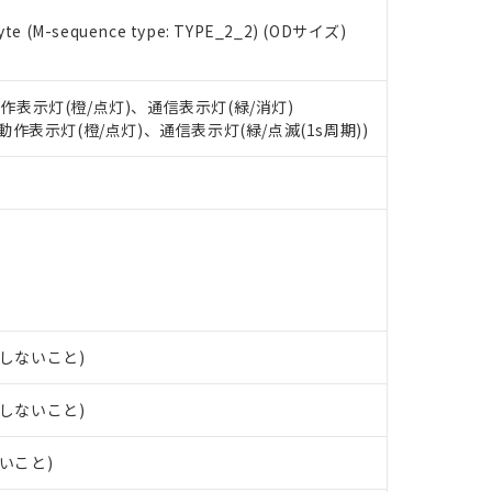
 RoHS指令（10物質）の非含有に対応した製品が提供可能な商品です
e (M-sequence type: TYPE_2_2) (ODサイズ)
oHS指令（10物質）の非含有に対応した製品に切り替える予定のある
 RoHS指令（10物質）の非含有に非対応の商品で、対応品を出す予
 RoHS指令（10物質）の非含有の対応状況を調査中または確認中の
ンス料など無形物で、有害物質有無と関係のない商品です。
動作表示灯(橙/点灯)、通信表示灯(緑/消灯)
○×表
より、非含有部品としていたものが、含有品と判明した場合などやむ
: 動作表示灯(橙/点灯)、通信表示灯(緑/点滅(1s周期))
みいただき、同意のうえご利用ください。
材料含有率が中国RoHSの基準値以下であることを示します。
材料含有率が中国RoHSの基準値を超えていることを示します。
、当社制御機器事業取扱商品の当社在庫状況および標準価格(税抜)
ら貴社製品のうち、外国為替および外国貿易法に定める商品（以下｢
質）：
す。当社販売部門へお問い合わせください。
 水銀(Hg) 1000ppm以下、 カドミウム(Cd) 100ppm以下、
たは国外への提供する場合は、日本国政府の輸出許可(または役務取
000ppm以下、ポリ臭化ビフェニル類(PBB) 1000ppm以下、ポリ臭化ジフェニルエーテル類(P
事業取扱商品の中には、本サービスの対象外となる商品もあること
手続きをとります。
キシル) (DEHP)(別名：DOP) 1000ppm以下、フタル酸ブチルベンジル（BBP） 100
(GB/T26572)：
以下、フタル酸ジイソブチル (DIBP) 1000ppm以下
び標準価格照会結果は、記載している更新日時点での社内データに
物を破棄する場合は、完全に破砕するなど、違法に輸出されないよ
(水銀) : 1000ppm、 Cd(カドミウム) : 100ppm、
業用監視および制御機器に対する適用除外項目は除く。
覧された時点での実際の在庫および標準価格とは異なる場合がある
1000ppm、 PBBs(ポリ臭化ビフェニル類) : 1000ppm、 PBDEs(ポリ臭化ジフェニルエーテル類
物質については閾値を超える意図的な使用がないことを確認しています。
上の在庫あり
 1000ppm、 DIBP(フタル酸ジイソブチル) : 1000ppm、 BBP(フタル酸ブチルベンジル) :
品を、核兵器、ミサイル、化学兵器、生物兵器またはその他武器並
チルヘキシル)) : 1000ppm
況および標準価格はお客様のお取引先、またはお客様担当のオムロ
用いたしません。
露しないこと)
ご相談ください。
は満たないが在庫あり
製品を第三者に販売する場合は、上記1、2および3の内容を当該第
機器販売店や当社販売拠点は「
販売ネットワーク
」をご確認くだ
販売先および販売に係わる関係者が違法に輸出するおそれがある場
用期限
び標準価格結果を当社の事前の承諾なく第三者に漏洩または開示し
え状況などにより、予定月が前後することがあります。
露しないこと)
(最新の在庫状況については、お客様のお取引先、またはお客様担当
（10物質）のすべてが基準値以下であることを示します。
店・当社販売員にご確認ください)
能（部品リスト作成サービス）をご利用いただくには、I-Webメン
使用状況下において有害物質が外部に漏えいし、環境に深刻な影響を
ないこと)
あります。
機種、また在庫状況の情報を公開していない機種