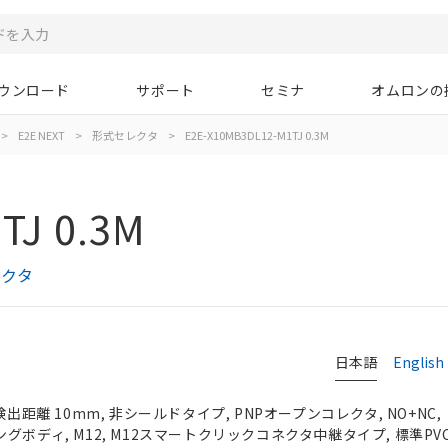
ウンロード
サポート
セミナ
オムロンの
>
E2E NEXT
>
形式セレクタ
>
E2E-X10MB3DL12-M1TJ 0.3M
TJ 0.3M
レクタ
日本語
English
検出距離 10mm, 非シールドタイプ, PNPオープンコレクタ, NO+NC,
, ロングボディ, M12, M12スマートクリックコネクタ中継タイプ, 標準PV