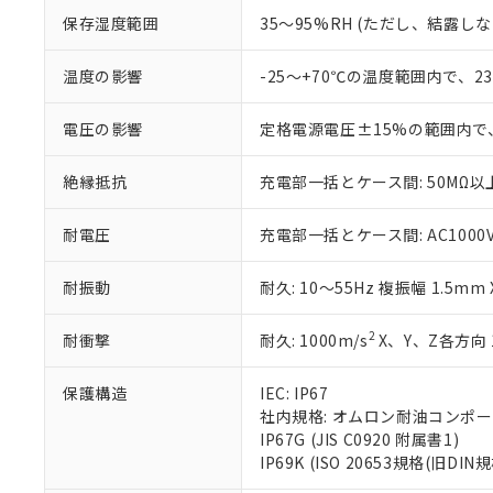
お客様が当ウ
※3 非含有証明
「－」：未確認で
白
保存湿度範囲
35～95%RH (ただし、結露し
が、当社の製
さい。
下記の非含有証明
※当社の共同
温度の影響
-25～+70℃の温度範囲内で、
いる法人を指
EU RoHS指令（
51物質の非含有証
電圧の影響
定格電源電圧±15%の範囲内で
※本証明書は発行
また、RoHS指
絶縁抵抗
充電部一括とケース間: 50MΩ以上
混在することから
既に当社にて対応
耐電圧
充電部一括とケース間: AC1000V 5
り割愛しておりま
耐振動
耐久: 10～55Hz 複振幅 1.5mm
2
耐衝撃
耐久: 1000m/s
X、Y、Z各方向 
保護構造
IEC: IP67
社内規格: オムロン耐油コンポ
IP67G (JIS C0920 附属書1)
IP69K (ISO 20653規格(旧DIN規