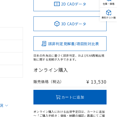
2D CADデータ
在庫・価格
無料テスト機
3D CADデータ
該非判定見解書/項目別対比表
日本の外為法に基づく該非判定、およびEAR再輸出規
制に関する見解が入手できます。
オンライン購入
¥ 13,530
販売価格（税込）
カートに追加
状況
オンライン購入における出荷予定日は、カートに追加
～「ご購入手続き：価格・納期の確認」画面にてご確