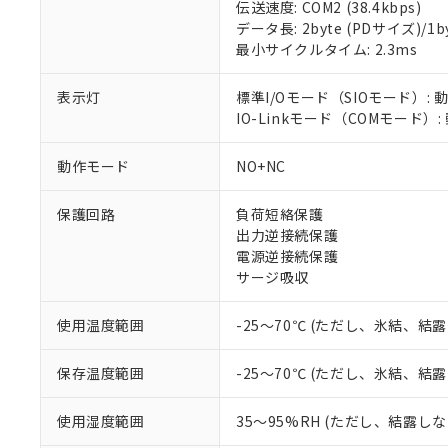
伝送速度: COM2 (38.4kbps)
対応済み：EU
データ長: 2byte (PDサイズ)/1byt
対応予定：EU R
最小サイクルタイム: 2.3ms
対応予定なし：EU
調査・確認中：EU
ご利用条件
非該当品：ライセ
表示灯
標準I/Oモード（SIOモード）: 
※1 中国RoHS
仕入先様の事情に
IO-Linkモード（COMモード）
があります。
以下の条件をお読
「○」：最大均質
動作モード
NO+NC
「×」：最大均質
本サービスは
当社は、これ
*EU RoHS指令（10物
「－」：未確認で
鉛(Pb) 1000ppm以下、
くものです。
う）を輸出ま
記
説明
六価クロム(Cr(Ⅵ)) 1
保護回路
負荷短絡保護
当社制御機器
などの必要な
フタル酸ビス(2-エチルヘ
号
出力逆接続保護
*中国RoHS10物質の基準値 
ル（DBP） 1000ppm
在庫状況およ
当社は規制貨
Pb(鉛) :1000ppm、 Hg
電源逆接続保護
但し、RoHS指令で産
のであり、閲
ます。
Cr(Ⅵ)(六価クロム) : 
フタル酸エステル類の４
サージ吸収
○
一定数以
DBP(フタル酸ジブチル) :
い。
当社は貴社製
DEHP(フタル酸ビス(2-エ
正式な納期状
置等に一切使
使用温度範囲
-25～70℃ (ただし、氷結、結
当社販売員に
※2 対応予定月
△
一定数に
当社は、貴社
オムロン制御
また当社は、
※2 環境保護使
在庫状況およ
部品在庫の切り替
たしません。
保存温度範囲
-25～70℃ (ただし、氷結、結
－
在庫なし
す。
「ｅ」：有害物質
機器販売
マイパーツ機
「10」：通常の
使用湿度範囲
35～95%RH (ただし、結露し
ている必要が
味します。
空
受注生産