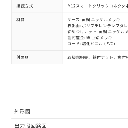
接続方式
M12スマートクリックコネクタ中継
材質
ケース: 黄銅 ニッケルメッキ
検出面: ポリブチレンテレフタレー
締めつけナット: 黄銅 ニッケル
歯付座金: 鉄 亜鉛メッキ
コード: 塩化ビニル (PVC)
付属品
取扱説明書、締付ナット、歯付
外形図
出力段回路図