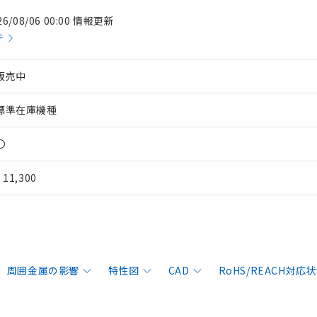
26/08/06 00:00 情報更新
件
販売中
標準在庫機種
〇
¥ 11,300
周囲金属の影響
特性図
CAD
RoHS/REACH対応