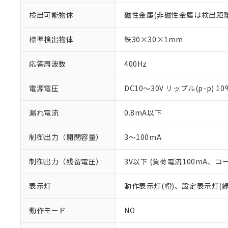
検出可能物体
磁性金属(非磁性金属は検出距
標準検出物体
鉄30×30×1mm
応答周波数
400Hz
電源電圧
DC10～30V リップル(p-p) 1
漏れ電流
0.8mA以下
制御出力（開閉容量）
3～100mA
制御出力（残留電圧）
3V以下 (負荷電流100mA、コ
※1 対応状況
対応済み：EU
表示灯
動作表示灯(橙)、設定表示灯(緑
対応予定：EU R
対応予定なし：EU
動作モード
NO
調査・確認中：EU
ご利用条件
非該当品：ライセ