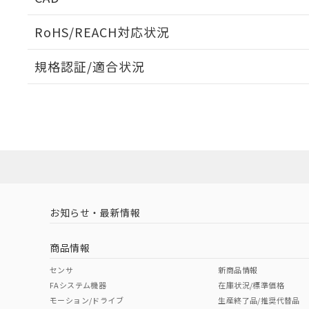
検出物体の大きさと材質による影響
ログイン/会員登録いただくと、CADデータをダウンロ
RoHS/REACH対応状況
規格認証/適合状況
EU RoHS
注意事項・凡例
A: 100mm以上、B: 70mm以上
UL認証
CSA認証
CEマーキング
L: 0mm以上、φd: 30mm以上、D: 0mm以上、m: 40mm以
ダウンロードデータをご利用いただく前に、以下を必ずお読
Yes
Yes
Yes
対応状況
対応予定月
※1
※2
金属埋め込み
ソフトウェアの使用条件
対応済み
LR型式承認
DNV型式承認
BV型式承認
KR
（イギリス
（ノルウェー
（フランス
（
お知らせ・最新情報
中国 RoHS
注意事項・凡例
船舶規格）
船舶規格）
船舶規格）
船
商品情報
No
No
No
No
中国 RoHS表
※1 ※2
センサ
新商品情報
l: 0mm以上、φd: 30mm以上、D: 0mm以上、m: 40mm以上
FAシステム機器
在庫状況/標準価格
Pb
Hg
Cd
Cr(V
モーション/ドライブ
生産終了品/推奨代替品