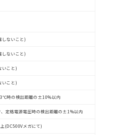
○×表
より、非含有部品としていたものが、含有品と判明した場合などやむ
みいただき、同意のうえご利用ください。
材料含有率が中国RoHSの基準値以下であることを示します。
材料含有率が中国RoHSの基準値を超えていることを示します。
、当社制御機器事業取扱商品の当社在庫状況および標準価格(税抜)
ら貴社製品のうち、外国為替および外国貿易法に定める商品（以下｢
質）：
す。当社販売部門へお問い合わせください。
 水銀(Hg) 1000ppm以下、 カドミウム(Cd) 100ppm以下、
たは国外への提供する場合は、日本国政府の輸出許可(または役務取
000ppm以下、ポリ臭化ビフェニル類(PBB) 1000ppm以下、ポリ臭化ジフェニルエーテル類(P
事業取扱商品の中には、本サービスの対象外となる商品もあること
手続きをとります。
キシル) (DEHP)(別名：DOP) 1000ppm以下、フタル酸ブチルベンジル（BBP） 100
結露しないこと)
(GB/T26572)：
以下、フタル酸ジイソブチル (DIBP) 1000ppm以下
び標準価格照会結果は、記載している更新日時点での社内データに
物を破棄する場合は、完全に破砕するなど、違法に輸出されないよ
(水銀) : 1000ppm、 Cd(カドミウム) : 100ppm、
業用監視および制御機器に対する適用除外項目は除く。
覧された時点での実際の在庫および標準価格とは異なる場合がある
1000ppm、 PBBs(ポリ臭化ビフェニル類) : 1000ppm、 PBDEs(ポリ臭化ジフェニルエーテル類
物質については閾値を超える意図的な使用がないことを確認しています。
結露しないこと)
上の在庫あり
 1000ppm、 DIBP(フタル酸ジイソブチル) : 1000ppm、 BBP(フタル酸ブチルベンジル) :
品を、核兵器、ミサイル、化学兵器、生物兵器またはその他武器並
チルヘキシル)) : 1000ppm
況および標準価格はお客様のお取引先、またはお客様担当のオムロ
用いたしません。
ないこと)
ご相談ください。
は満たないが在庫あり
製品を第三者に販売する場合は、上記1、2および3の内容を当該第
機器販売店や当社販売拠点は「
販売ネットワーク
」をご確認くだ
販売先および販売に係わる関係者が違法に輸出するおそれがある場
用期限
び標準価格結果を当社の事前の承諾なく第三者に漏洩または開示し
え状況などにより、予定月が前後することがあります。
ないこと)
(最新の在庫状況については、お客様のお取引先、またはお客様担当
（10物質）のすべてが基準値以下であることを示します。
店・当社販売員にご確認ください)
能（部品リスト作成サービス）をご利用いただくには、I-Webメン
使用状況下において有害物質が外部に漏えいし、環境に深刻な影響を
23℃時の検出距離の±10%以内
あります。
機種、また在庫状況の情報を公開していない機種
ェブサイト上で当社にご登録された部品リストについて、当社およ
書ダウンロード
す。当社販売部門へお問い合わせください。
で、定格電源電圧時の検出距離の±1%以内
品・サービスに関するお客様との取引・商談に必要な範囲で利用す
合意する
キャンセル
書をダウンロードすることができます。
上(DC500Vメガにて)
利用者とは、
"個人情報の共同利用に関して"
の「1.共同利用者の
します。
10物質）の非含有証明書