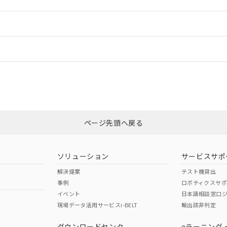
ードすることができます。
情報更新：
ログイン/会員登録
CCC認証
電波法
上、n: 45mm以上
みください。
N/A
N/A
非含有証明書
※3
ページ先頭へ戻る
ダウンロードはこちら
型式承認
NK型式承認
ABS型式承認
韓国
（日本
（アメリカ
ソリューション
サービスサポ
舶規格）
船舶規格）
船舶規格）
解決提案
テスト機貸出
事例
ロボティクスサ
No
No
イベント
日本語相談窓口
、n: 45mm以上
現場データ活用サービスi-BELT
輸出該非判定
I)
PBBs
PBDEs
DBP
ダウンロードセンタ
eラーニング