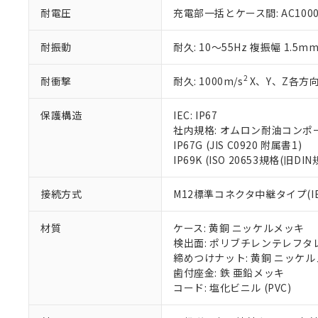
51物質の非含有証
耐電圧
充電部一括とケース間: AC1000V 
※本証明書は発行
また、RoHS指
耐振動
耐久: 10～55Hz 複振幅 1.5m
混在することから
既に当社にて対応
2
耐衝撃
耐久: 1000m/s
X、Y、Z各方向
り割愛しておりま
保護構造
IEC: IP67
社内規格: オムロン耐油コンポ
IP67G (JIS C0920 附属書1)
IP69K (ISO 20653規格(旧DIN
接続方式
M12標準コネクタ中継タイプ(IEC
材質
ケース: 黄銅 ニッケルメッキ
検出面: ポリブチレンテレフタレー
締めつけナット: 黄銅 ニッケ
歯付座金: 鉄 亜鉛メッキ
コード: 塩化ビニル (PVC)