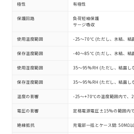
※1 中国RoHS
極性
有極性
仕入先様の事情に
があります。
以下の条件をお読
「○」：最大均質
保護回路
負荷短絡保護
「×」：最大均質
サージ吸収
本サービスは
当社は、これ
*EU RoHS指令（10物
「－」：未確認で
鉛(Pb) 1000ppm以下、
くものです。
う）を輸出ま
記
説明
六価クロム(Cr(Ⅵ)) 1
当社制御機器
などの必要な
フタル酸ビス(2-エチルヘ
使用温度範囲
-25～70℃ (ただし、氷結、
号
*中国RoHS10物質の基準値 
ル（DBP） 1000ppm
在庫状況およ
当社は規制貨
Pb(鉛) :1000ppm、 Hg
但し、RoHS指令で産
のであり、閲
ます。
Cr(Ⅵ)(六価クロム) : 
フタル酸エステル類の４
保存温度範囲
-40～85℃ (ただし、氷結、
○
一定数以
DBP(フタル酸ジブチル) :
い。
当社は貴社製
DEHP(フタル酸ビス(2-エ
正式な納期状
置等に一切使
使用湿度範囲
35～95%RH (ただし、結露し
当社販売員に
※2 対応予定月
△
一定数に
当社は、貴社
オムロン制御
また当社は、
※2 環境保護使
在庫状況およ
部品在庫の切り替
たしません。
保存湿度範囲
35～95%RH (ただし、結露し
－
在庫なし
す。
「ｅ」：有害物質
機器販売
マイパーツ機
「10」：通常の
温度の影響
-25～+70℃の温度範囲内で、
ている必要が
味します。
空
受注生産
お客様が当ウ
※3 非含有証明
「－」：未確認で
白
電圧の影響
定格電源電圧±15%の範囲内
が、当社の製
さい。
下記の非含有証明
絶縁抵抗
充電部一括とケース間: 50MΩ以
※当社の共同
いる法人を指
EU RoHS指令（