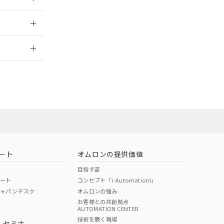
2026/7/29
ート
オムロンの提供価値
目指す姿
ポート
コンセプト「i-Automation!」
ジャパンデスク
オムロンの強み
お客様との共創拠点
AUTOMATION CENTER
DIBP
BBP
DEHP
環境保護
技術を磨く現場
・セミナ