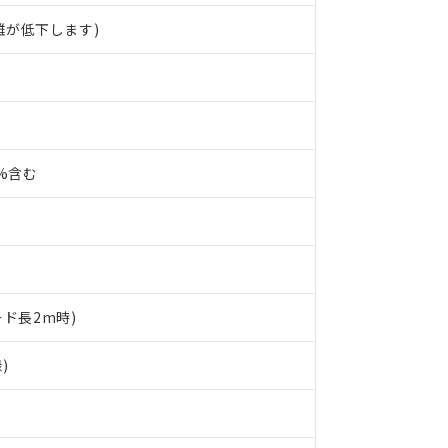
離が低下します)
0%含む
ード長2m時)
 RoHS指令（10物質）の非含有に対応した製品が提供可能な商品です
)
oHS指令（10物質）の非含有に対応した製品に切り替える予定のある
 RoHS指令（10物質）の非含有に非対応の商品で、対応品を出す予
 RoHS指令（10物質）の非含有の対応状況を調査中または確認中の
ンス料など無形物で、有害物質有無と関係のない商品です。