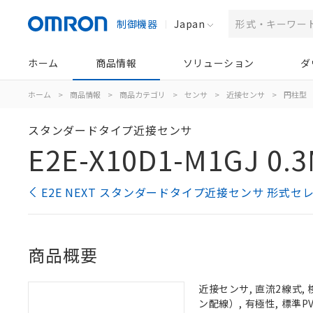
制御機器
Japan
ホーム
商品情報
ソリューション
ダ
ホーム
>
商品情報
>
商品カテゴリ
>
センサ
>
近接センサ
>
円柱型
スタンダードタイプ近接センサ
E2E-X10D1-M1GJ 0.
E2E NEXT スタンダードタイプ近接センサ 形式セ
商品概要
近接センサ, 直流2線式, 
ン配線）, 有極性, 標準PV