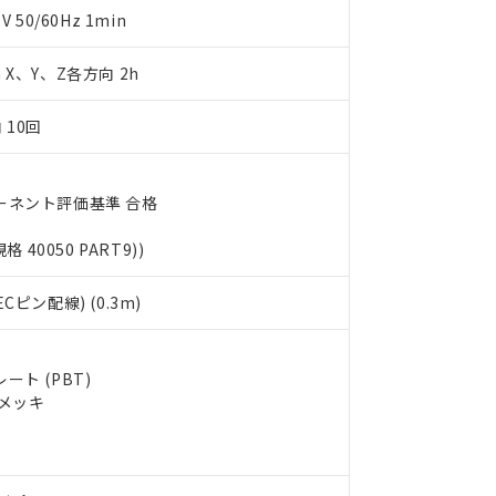
明書（当社基準）
50/60Hz 1min
日時点で非含有を証明するもので、過去に遡って非含有を証明するも
令のフタル酸エステル類４物質の対応では、対応完了までの期間は出
m X、Y、Z各方向 2h
備考欄に対応日を記載しておりました。
品への在庫切替を完了していることから、特段のことがない限り、20
 10回
す。
ーネント評価基準 合格
規格 40050 PART9))
ピン配線) (0.3m)
ト (PBT)
ルメッキ