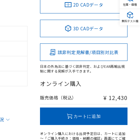
2D CADデータ
在庫・価格
無料テスト機
3D CADデータ
該非判定見解書/項目別対比表
日本の外為法に基づく該非判定、およびEAR再輸出規
制に関する見解が入手できます。
オンライン購入
¥ 12,430
販売価格（税込）
カートに追加
状況
オンライン購入における出荷予定日は、カートに追加
～「ご購入手続き：価格・納期の確認」画面にてご確