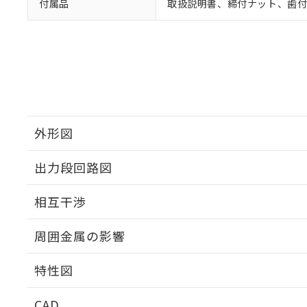
付属品
取扱説明書、締付ナット、歯
外形図
出力段回路図
外形図
相互干渉
出力段回路図
周囲金属の影響
相互干渉
特性図
周囲金属の影響
CAD