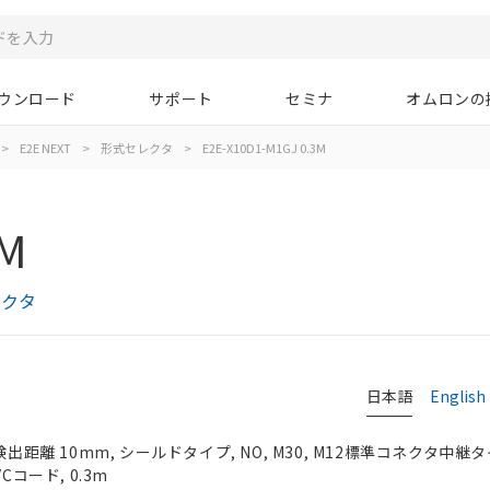
ウンロード
サポート
セミナ
オムロンの
>
E2E NEXT
>
形式セレクタ
>
E2E-X10D1-M1GJ 0.3M
3M
レクタ
日本語
English
検出距離 10mm, シールドタイプ, NO, M30, M12標準コネクタ中継
Cコード, 0.3m