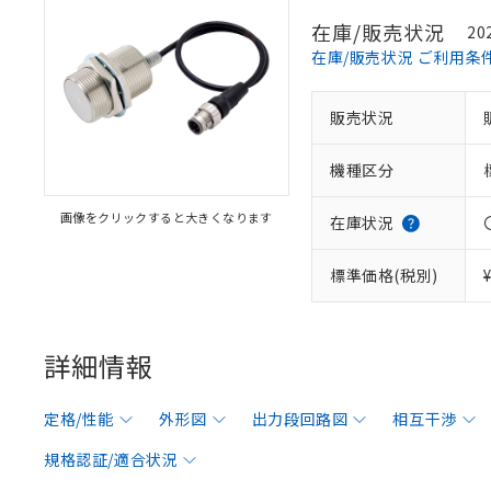
在庫/販売状況
20
在庫/販売状況 ご利用条
販売状況
機種区分
画像をクリックすると大きくなります
在庫状況
標準価格(税別)
詳細情報
定格/性能
外形図
出力段回路図
相互干渉
規格認証/適合状況