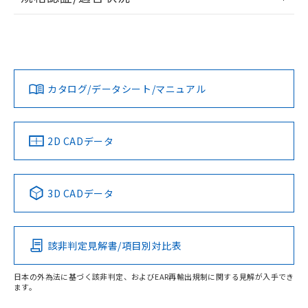
ログイン/会員登録
EU RoHS
注意事項・凡例
UL認証
CSA認証
CEマーキング
L: 0mm以上、φd: 30mm以上、D: 0mm以上、m: 40mm以
上、n: 45mm以上
Yes
Yes
Yes
金属埋め込み
対応状況
対応予定月
※1
※2
ダウンロードデータをご利用いただく前に、以下を必ずお読
タイムチャート
みください。
カタログ/データシート/マニュアル
対応済み
ソフトウェアの使用条件
LR型式承認
DNV型式承認
BV型式承認
KR型式承
（イギリス
（ノルウェー
（フランス
（韓国
船舶規格）
船舶規格）
船舶規格）
船舶規格
中国 RoHS
注意事項・凡例
2D CADデータ
No
No
No
No
l: 0mm以上、φd: 30mm以上、D: 0mm以上、m: 40mm以
上、n: 45mm以上
中国 RoHS表
※1 ※2
検出領域
3D CADデータ
この製品の規格認証/適合状況ページへ
Pb
Hg
Cd
Cr(VI)
その他の認証はこちらのページからご検索ください
該非判定見解書/項目別対比表
X
O
O
O
日本の外為法に基づく該非判定、およびEAR再輸出規制に関する見解が入手でき
ます。
"対応済み"や非含有の記載がされた商品であっても、流通