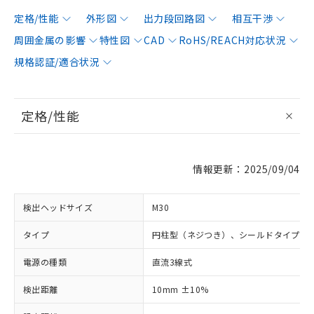
定格/性能
外形図
出力段回路図
相互干渉
周囲金属の影響
特性図
CAD
RoHS/REACH対応状況
規格認証/適合状況
定格/性能
情報更新：2025/09/04
検出ヘッドサイズ
M30
タイプ
円柱型（ネジつき）、シールドタイプ
電源の種類
直流3線式
検出距離
10mm ±10%