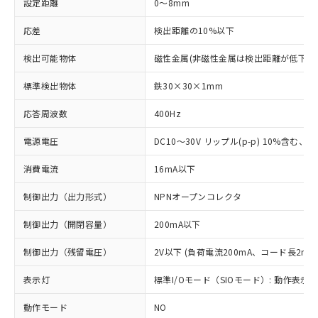
設定距離
0～8mm
応差
検出距離の10%以下
検出可能物体
磁性金属(非磁性金属は検出距離が低下し
標準検出物体
鉄30×30×1mm
応答周波数
400Hz
電源電圧
DC10～30V リップル(p-p) 10%含む、Cla
消費電流
16mA以下
制御出力（出力形式）
NPNオープンコレクタ
制御出力（開閉容量）
200mA以下
制御出力（残留電圧）
2V以下 (負荷電流200mA、コード長2m時
表示灯
標準I/Oモード（SIOモード）: 動作表示灯
動作モード
NO