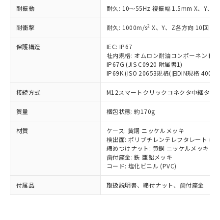
い合わせください。
（以下｢規制貨物等」という）を輸出
耐振動
記載している更新日時点での社内デー
耐久: 10～55Hz 複振幅 1.5mm X、Y、Z
*EU RoHS指令（10物質）：
または国外への提供する場合は、日本
記
タに基づき作成されるものであり、閲
説明
鉛(Pb) 1000ppm以下、 水銀(Hg) 1000ppm以下、 カド
*中国RoHS10物質の基準値 (GB/T26572)：
国政府の輸出許可(または役務取引許
2
耐衝撃
耐久: 1000m/s
X、Y、Z各方向 10回
号
覧された時点での実際の在庫および標
ミウム(Cd) 100ppm以下、
Pb(鉛) :1000ppm、 Hg(水銀) : 1000ppm、 Cd(カドミウ
可)を取得するなどの必要な手続きを
六価クロム(Cr(Ⅵ)) 1000ppm以下、ポリ臭化ビフェニル
ム) : 100ppm、
準価格とは異なる場合があることをご
類(PBB) 1000ppm以下、ポリ臭化ジフェニルエーテル類
Cr(Ⅵ)(六価クロム) : 1000ppm、 PBBs(ポリ臭化ビフェ
保護構造
とります。
IEC: IP67
了承ください。
(PBDE) 1000ppm以下、フタル酸ビス(2-エチルヘキシ
○
一定数以上の在庫あり
ニル類) : 1000ppm、 PBDEs(ポリ臭化ジフェニルエーテ
社内規格: オムロン耐油コンポーネント評
当社は規制貨物を破棄する場合は、完
ル) (DEHP)(別名：DOP) 1000ppm以下、フタル酸ブチ
正式な納期状況および標準価格はお客
ル類) : 1000ppm、
IP67G (JIS C0920 附属書1)
ルベンジル（BBP） 1000ppm以下、フタル酸ジブチル
全に破砕するなど、違法に輸出されな
DBP(フタル酸ジブチル) : 1000ppm、 DIBP(フタル酸ジ
様のお取引先、またはお客様担当のオ
IP69K (ISO 20653規格(旧DIN規格 40050 
（DBP） 1000ppm以下、フタル酸ジイソブチル
イソブチル) : 1000ppm、 BBP(フタル酸ブチルベンジ
△
一定数には満たないが在庫あり
いよう必要な手段を講じます。
ムロン制御機器販売店・当社販売員に
(DIBP) 1000ppm以下
ル) : 1000ppm、
当社は貴社製品を、核兵器、ミサイ
但し、RoHS指令で産業用監視および制御機器に対する
DEHP(フタル酸ビス(2-エチルヘキシル)) : 1000ppm
ご相談ください。
接続方式
M12スマートクリックコネクタ中継タイプ (
適用除外項目は除く。
ル、化学兵器、生物兵器またはその他
－
在庫なし(最新の在庫状況につ
オムロン制御機器販売店や当社販売拠
フタル酸エステル類の４物質については閾値を超える意
武器並びにこれらの製造装置等に一切
いては、お客様のお取引先、ま
図的な使用がないことを確認しています。
質量
点は「
販売ネットワーク
梱包状態: 約170g
」をご確認
※2 環境保護使用期限
使用いたしません。
たはお客様担当のオムロン制御
ください。
当社は、貴社製品を第三者に販売する
材質
機器販売店・当社販売員にご確
ケース: 黄銅 ニッケルメッキ
在庫状況および標準価格結果を当社の
※2 対応予定月
「ｅ」：有害物質（10物質）のすべてが基
場合は、上記1、2および3の内容を当
検出面: ポリブチレンテレフタレート (PB
認ください)
事前の承諾なく第三者に漏洩または開
準値以下であることを示します。
締めつけナット: 黄銅 ニッケルメッキ
該第三者に通知します。また当社は、
示しないようお願いします。
歯付座金: 鉄 亜鉛メッキ
部品在庫の切り替え状況などにより、予定
「10」：通常の使用状況下において有害物
販売先および販売に係わる関係者が違
マイパーツ機能（部品リスト作成サー
空
受注生産機種、また在庫状況の
コード: 塩化ビニル (PVC)
月が前後することがあります。
質が外部に漏えいし、環境に深刻な影響を
法に輸出するおそれがある場合は、取
ビス）をご利用いただくには、I-Web
白
情報を公開していない機種
及ぼさない年数を意味します。
り引きをいたしません。
メンバーズにご登録されている必要が
付属品
取扱説明書、締付ナット、歯付座金
「－」：未確認です。当社販売部門へお問
あります。
い合わせください。
お客様が当ウェブサイト上で当社にご
※3 非含有証明書ダウンロード
登録された部品リストについて、当社