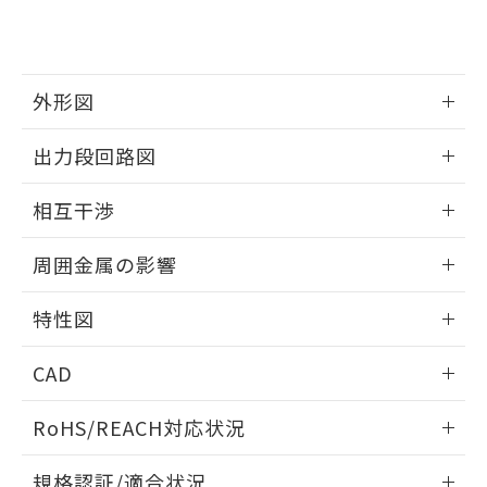
および当社の共同利用者が、当社の製
下記の非含有証明書をダウンロードするこ
品・サービスに関するお客様との取
とができます。
合意する
キャンセル
引・商談に必要な範囲で利用すること
をご了承ください。
EU RoHS指令（10物質）の非含有証明書
外形図
※当社の共同利用者とは、
"個人情報
51物質の非含有証明書（当社基準）
の共同利用に関して"
の「1.共同利
※本証明書は発行日時点で非含有を証明す
情報更新：2025/09/04
用者の範囲」に記載されている法人を
出力段回路図
るもので、過去に遡って非含有を証明する
指します。
ものではありません。
外形図
情報更新：2025/09/04
相互干渉
また、RoHS指令のフタル酸エステル類４
物質の対応では、対応完了までの期間は出
出力段回路図
情報更新：2025/09/04
荷製品に未対応品が混在することから備考
周囲金属の影響
欄に対応日を記載しておりました。
相互干渉
既に当社にて対応品への在庫切替を完了
情報更新：2025/09/04
特性図
していることから、特段のことがない限
り、2022年1月12日より割愛しておりま
周囲金属の影響
情報更新：2025/09/04
す。
CAD
検出物体の大きさと材質による影響
ログイン/会員登録いただくと、CADデータをダウンロー
RoHS/REACH対応状況
ドすることができます。
情報更新：2026/7/29
A: 100mm以上、B: 70mm以上
規格認証/適合状況