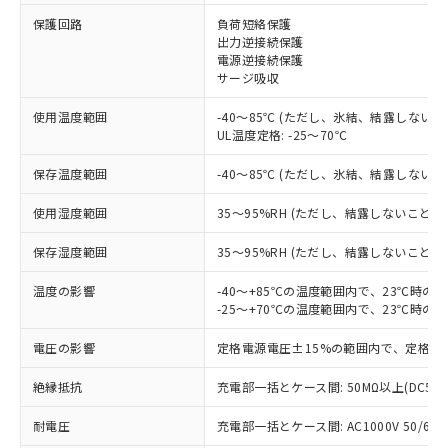
保護回路
負荷短絡保護
出力逆接続保護
※1 対応状況
電源逆接続保護
サージ吸収
対応済み：EU RoHS指令（10物質）の
使用温度範囲
-40～85℃ (ただし、氷結、結露しないこ
非含有に対応した製品が提供可能な商品で
UL温度定格: -25～70℃
す。
対応予定：EU RoHS指令（10物質）の非含
保存温度範囲
-40～85℃ (ただし、氷結、結露しないこ
ご利用条件
有に対応した製品に切り替える予定のある
商品です。
使用湿度範囲
35～95%RH (ただし、結露しないこと)
対応予定なし：EU RoHS指令（10物質）の
以下の条件をお読みいただき、同意のうえ
非含有に非対応の商品で、対応品を出す予
保存湿度範囲
35～95%RH (ただし、結露しないこと)
ご利用ください。
定はありません。
調査・確認中：EU RoHS指令（10物質）の
温度の影響
-40～+85℃の温度範囲内で、23℃時の
本サービスは、当社制御機器事業取扱
※1 中国RoHS○×表
非含有の対応状況を調査中または確認中の
-25～+70℃の温度範囲内で、23℃時の
商品の当社在庫状況および標準価格
商品です。
(税抜)を提供させていただくもので
「○」：最大均質材料含有率が中国RoHSの
電圧の影響
定格電源電圧±15%の範囲内で、定格電
非該当品：ライセンス料など無形物で、有
す。
基準値以下であることを示します。
害物質有無と関係のない商品です。
当社制御機器事業取扱商品の中には、
絶縁抵抗
充電部一括とケース間: 50MΩ以上(DC50
「×」：最大均質材料含有率が中国RoHSの
仕入先様の事情により、非含有部品として
本サービスの対象外となる商品もある
基準値を超えていることを示します。
いたものが、含有品と判明した場合などや
当社は、これら貴社製品のうち、外国
ことをご了承ください。
耐電圧
充電部一括とケース間: AC1000V 50/60Hz
「－」：未確認です。当社販売部門へお問
むを得ず変更することがあります。
為替および外国貿易法に定める商品
在庫状況および標準価格照会結果は、