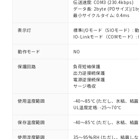
伝送速度: COM3 (230.4kbps)
データ長: 2byte (PDサイズ)/1byt
対応済み：EU
最小サイクルタイム: 0.4ms
対応予定：EU R
対応予定なし：EU
調査・確認中：EU
表示灯
標準I/Oモード（SIOモード）: 
ご利用条件
非該当品：ライセ
IO-Linkモード（COMモード）
※1 中国RoHS
仕入先様の事情に
があります。
以下の条件をお読
動作モード
NO
「○」：最大均質
「×」：最大均質
本サービスは
当社は、これ
*EU RoHS指令（10物
保護回路
負荷短絡保護
「－」：未確認で
鉛(Pb) 1000ppm以下、
くものです。
う）を輸出ま
記
説明
六価クロム(Cr(Ⅵ)) 1
出力逆接続保護
当社制御機器
などの必要な
フタル酸ビス(2-エチルヘ
号
電源逆接続保護
*中国RoHS10物質の基準値 
ル（DBP） 1000ppm
在庫状況およ
当社は規制貨
Pb(鉛) :1000ppm、 Hg
サージ吸収
但し、RoHS指令で産
のであり、閲
ます。
Cr(Ⅵ)(六価クロム) : 
フタル酸エステル類の４
○
一定数以
DBP(フタル酸ジブチル) :
い。
当社は貴社製
DEHP(フタル酸ビス(2-エ
使用温度範囲
-40～85℃ (ただし、氷結、結
正式な納期状
置等に一切使
UL温度定格: -25～70℃
当社販売員に
※2 対応予定月
△
一定数に
当社は、貴社
オムロン制御
また当社は、
※2 環境保護使
在庫状況およ
部品在庫の切り替
たしません。
保存温度範囲
-40～85℃ (ただし、氷結、結
－
在庫なし
す。
「ｅ」：有害物質
機器販売
マイパーツ機
「10」：通常の
使用湿度範囲
35～95%RH (ただし、結露し