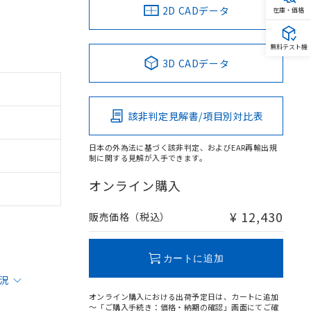
2D CADデータ
在庫・価格
無料テスト機
3D CADデータ
該非判定見解書/項目別対比表
日本の外為法に基づく該非判定、およびEAR再輸出規
制に関する見解が入手できます。
オンライン購入
¥ 12,430
販売価格（税込）
カートに追加
状況
オンライン購入における出荷予定日は、カートに追加
～「ご購入手続き：価格・納期の確認」画面にてご確