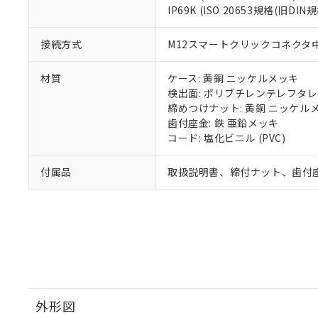
IP69K (ISO 20653規格(旧DIN規
接続方式
M12スマートクリックコネクタ中継
材質
ケース: 黄銅 ニッケルメッキ
検出面: ポリブチレンテレフタレー
締めつけナット: 黄銅 ニッケル
歯付座金: 鉄 亜鉛メッキ
コード: 塩化ビニル (PVC)
付属品
取扱説明書、締付ナット、歯付
外形図