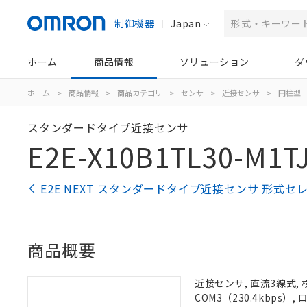
制御機器
Japan
ホーム
商品情報
ソリューション
ダ
ホーム
>
商品情報
>
商品カテゴリ
>
センサ
>
近接センサ
>
円柱型
スタンダードタイプ近接センサ
E2E-X10B1TL30-M1TJ
E2E NEXT スタンダードタイプ近接センサ 形式セ
商品概要
近接センサ, 直流3線式, 
COM3（230.4kbps