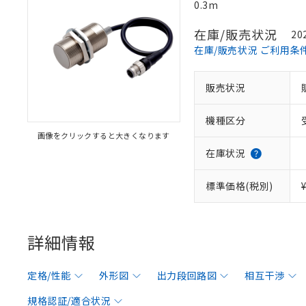
0.3m
在庫/販売状況
20
在庫/販売状況 ご利用条
販売状況
機種区分
画像をクリックすると大きくなります
在庫状況
標準価格(税別)
詳細情報
定格/性能
外形図
出力段回路図
相互干渉
規格認証/適合状況