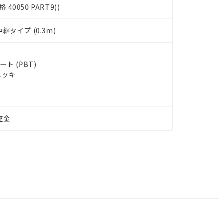
格 40050 PART9))
タイプ (0.3m)
ト (PBT)
メッキ
座金