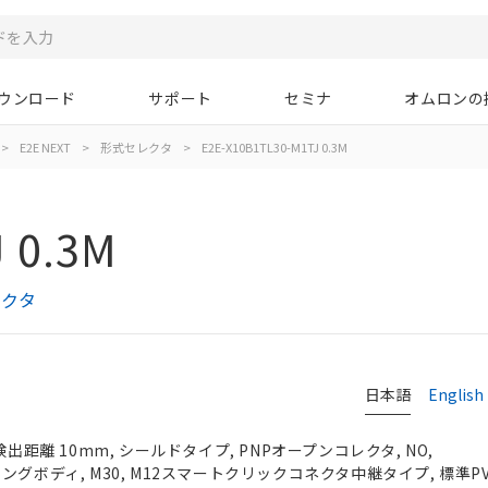
ウンロード
サポート
セミナ
オムロンの
>
E2E NEXT
>
形式セレクタ
>
E2E-X10B1TL30-M1TJ 0.3M
 0.3M
レクタ
日本語
English
検出距離 10mm, シールドタイプ, PNPオープンコレクタ, NO,
）, ロングボディ, M30, M12スマートクリックコネクタ中継タイプ, 標準P