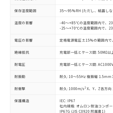
ている必要が
味します。
空
受注生産
お客様が当ウ
※3 非含有証明
「－」：未確認で
白
保存湿度範囲
35～95%RH (ただし、結露し
が、当社の製
さい。
下記の非含有証明
※当社の共同
温度の影響
-40～+85℃の温度範囲内で、
いる法人を指
-25～+70℃の温度範囲内で、
EU RoHS指令（
51物質の非含有証
※本証明書は発行
電圧の影響
定格電源電圧±15%の範囲内で
また、RoHS指
混在することから
絶縁抵抗
充電部一括とケース間: 50MΩ以上
既に当社にて対応
り割愛しておりま
耐電圧
充電部一括とケース間: AC1000V 5
耐振動
耐久: 10～55Hz 複振幅 1.5mm
2
耐衝撃
耐久: 1000m/s
X、Y、Z各方向 
保護構造
IEC: IP67
社内規格: オムロン耐油コンポ
IP67G (JIS C0920 附属書1)