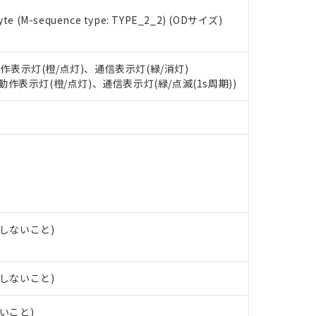
e (M-sequence type: TYPE_2_2) (ODサイズ)
 RoHS指令（10物質）の非含有に対応した製品が提供可能な商品です
oHS指令（10物質）の非含有に対応した製品に切り替える予定のある
 RoHS指令（10物質）の非含有に非対応の商品で、対応品を出す予
 RoHS指令（10物質）の非含有の対応状況を調査中または確認中の
動作表示灯(橙/点灯)、通信表示灯(緑/消灯)
ンス料など無形物で、有害物質有無と関係のない商品です。
: 動作表示灯(橙/点灯)、通信表示灯(緑/点滅(1s周期))
○×表
より、非含有部品としていたものが、含有品と判明した場合などやむ
みいただき、同意のうえご利用ください。
材料含有率が中国RoHSの基準値以下であることを示します。
材料含有率が中国RoHSの基準値を超えていることを示します。
、当社制御機器事業取扱商品の当社在庫状況および標準価格(税抜)
ら貴社製品のうち、外国為替および外国貿易法に定める商品（以下｢
質）：
す。当社販売部門へお問い合わせください。
 水銀(Hg) 1000ppm以下、 カドミウム(Cd) 100ppm以下、
たは国外への提供する場合は、日本国政府の輸出許可(または役務取
000ppm以下、ポリ臭化ビフェニル類(PBB) 1000ppm以下、ポリ臭化ジフェニルエーテル類(P
事業取扱商品の中には、本サービスの対象外となる商品もあること
手続きをとります。
キシル) (DEHP)(別名：DOP) 1000ppm以下、フタル酸ブチルベンジル（BBP） 100
(GB/T26572)：
以下、フタル酸ジイソブチル (DIBP) 1000ppm以下
び標準価格照会結果は、記載している更新日時点での社内データに
物を破棄する場合は、完全に破砕するなど、違法に輸出されないよ
(水銀) : 1000ppm、 Cd(カドミウム) : 100ppm、
業用監視および制御機器に対する適用除外項目は除く。
覧された時点での実際の在庫および標準価格とは異なる場合がある
1000ppm、 PBBs(ポリ臭化ビフェニル類) : 1000ppm、 PBDEs(ポリ臭化ジフェニルエーテル類
物質については閾値を超える意図的な使用がないことを確認しています。
上の在庫あり
 1000ppm、 DIBP(フタル酸ジイソブチル) : 1000ppm、 BBP(フタル酸ブチルベンジル) :
品を、核兵器、ミサイル、化学兵器、生物兵器またはその他武器並
チルヘキシル)) : 1000ppm
露しないこと)
況および標準価格はお客様のお取引先、またはお客様担当のオムロ
用いたしません。
ご相談ください。
は満たないが在庫あり
製品を第三者に販売する場合は、上記1、2および3の内容を当該第
機器販売店や当社販売拠点は「
販売ネットワーク
」をご確認くだ
販売先および販売に係わる関係者が違法に輸出するおそれがある場
用期限
び標準価格結果を当社の事前の承諾なく第三者に漏洩または開示し
え状況などにより、予定月が前後することがあります。
露しないこと)
(最新の在庫状況については、お客様のお取引先、またはお客様担当
（10物質）のすべてが基準値以下であることを示します。
店・当社販売員にご確認ください)
能（部品リスト作成サービス）をご利用いただくには、I-Webメン
使用状況下において有害物質が外部に漏えいし、環境に深刻な影響を
ないこと)