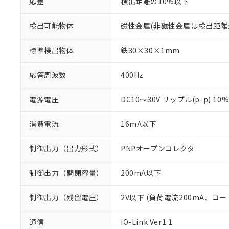
応差
検出距離の10%以下
検出可能物体
磁性金属(非磁性金属は検出距離
標準検出物体
鉄30×30×1mm
応答周波数
400Hz
電源電圧
DC10～30V リップル(p-p) 10
消費電流
16mA以下
制御出力（出力形式）
PNPオープンコレクタ
制御出力（開閉容量）
200mA以下
制御出力（残留電圧）
2V以下 (負荷電流200mA、コー
通信
IO-Link Ver1.1
※1 対応状況