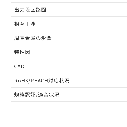
出力段回路図
外形図
相互干渉
出力段回路図
周囲金属の影響
相互干渉
特性図
周囲金属の影響
CAD
検出物体の大きさと材質による影響
ログイン/会員登録いただくと、CADデータをダウンロ
RoHS/REACH対応状況
規格認証/適合状況
EU RoHS
注意事項・凡例
A: 100mm以上、B: 70mm以上
UL認証
CSA認証
CEマーキング
L: 0mm以上、φd: 30mm以上、D: 0mm以上、m: 40mm以
ダウンロードデータをご利用いただく前に、以下を必ずお読
Yes
Yes
Yes
対応状況
対応予定月
※1
※2
金属埋め込み
ソフトウェアの使用条件