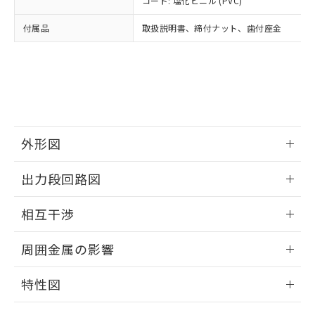
コード: 塩化ビニル (PVC)
あります。
い合わせください。
お客様が当ウェブサイト上で当社にご
※3 非含有証明書ダウンロード
付属品
取扱説明書、締付ナット、歯付座金
登録された部品リストについて、当社
および当社の共同利用者が、当社の製
下記の非含有証明書をダウンロードするこ
品・サービスに関するお客様との取
とができます。
合意する
キャンセル
引・商談に必要な範囲で利用すること
をご了承ください。
EU RoHS指令（10物質）の非含有証明書
※当社の共同利用者とは、
"個人情報
51物質の非含有証明書（当社基準）
の共同利用に関して"
の「1.共同利
※本証明書は発行日時点で非含有を証明す
用者の範囲」に記載されている法人を
外形図
るもので、過去に遡って非含有を証明する
指します。
ものではありません。
情報更新：2025/09/04
また、RoHS指令のフタル酸エステル類４
出力段回路図
物質の対応では、対応完了までの期間は出
外形図
荷製品に未対応品が混在することから備考
情報更新：2025/09/04
相互干渉
欄に対応日を記載しておりました。
既に当社にて対応品への在庫切替を完了
出力段回路図
情報更新：2025/09/04
周囲金属の影響
していることから、特段のことがない限
り、2022年1月12日より割愛しておりま
相互干渉
情報更新：2025/09/04
す。
特性図
周囲金属の影響
情報更新：2025/09/04