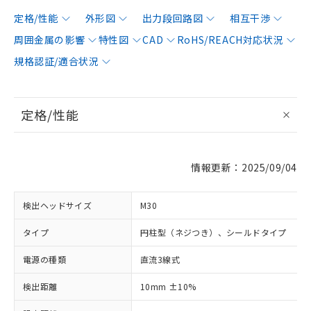
定格/性能
外形図
出力段回路図
相互干渉
周囲金属の影響
特性図
CAD
RoHS/REACH対応状況
規格認証/適合状況
定格/性能
情報更新：2025/09/04
検出ヘッドサイズ
M30
タイプ
円柱型（ネジつき）、シールドタイプ
電源の種類
直流3線式
検出距離
10mm ±10%