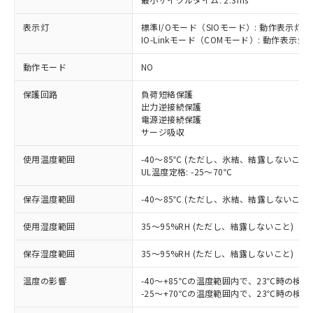
表示灯
標準I/Oモード（SIOモード）: 動作表示灯(
IO-Linkモード（COMモード）: 動作表示灯(
動作モード
NO
※1 対応状況
保護回路
負荷短絡保護
出力逆接続保護
対応済み：EU RoHS指令（10物質）の
電源逆接続保護
非含有に対応した製品が提供可能な商品で
サージ吸収
す。
対応予定：EU RoHS指令（10物質）の非含
使用温度範囲
-40～85℃ (ただし、氷結、結露しないこと)
ご利用条件
有に対応した製品に切り替える予定のある
UL温度定格: -25～70℃
商品です。
対応予定なし：EU RoHS指令（10物質）の
保存温度範囲
-40～85℃ (ただし、氷結、結露しないこと)
以下の条件をお読みいただき、同意のうえ
非含有に非対応の商品で、対応品を出す予
ご利用ください。
定はありません。
使用湿度範囲
35～95%RH (ただし、結露しないこと)
調査・確認中：EU RoHS指令（10物質）の
本サービスは、当社制御機器事業取扱
※1 中国RoHS○×表
保存湿度範囲
35～95%RH (ただし、結露しないこと)
非含有の対応状況を調査中または確認中の
商品の当社在庫状況および標準価格
商品です。
(税抜)を提供させていただくもので
温度の影響
-40～+85℃の温度範囲内で、23℃時の検
「○」：最大均質材料含有率が中国RoHSの
非該当品：ライセンス料など無形物で、有
す。
-25～+70℃の温度範囲内で、23℃時の検
基準値以下であることを示します。
害物質有無と関係のない商品です。
当社制御機器事業取扱商品の中には、
「×」：最大均質材料含有率が中国RoHSの