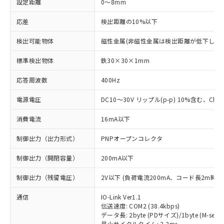
設定距離
0～8mm
応差
検出距離の10%以下
検出可能物体
磁性金属(非磁性金属は検出距離が低下します
標準検出物体
鉄30×30×1mm
応答周波数
400Hz
電源電圧
DC10～30V リップル(p-p) 10%含む、Class
消費電流
16mA以下
制御出力（出力形式）
PNPオープンコレクタ
制御出力（開閉容量）
200mA以下
制御出力（残留電圧）
2V以下 (負荷電流200mA、コード長2m時)
通信
IO-Link Ver1.1
伝送速度: COM2 (38.4kbps)
データ長: 2byte (PDサイズ)/1byte (M-seque
最小サイクルタイム: 2.3ms