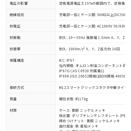
仕入先様の事情により、非含有部品として
本サービスの対象外となる商品もある
電圧の影響
定格電源電圧±15%の範囲内で、定格電源
基準値を超えていることを示します。
いたものが、含有品と判明した場合などや
当社は、これら貴社製品のうち、外国
ことをご了承ください。
「－」：未確認です。当社販売部門へお問
むを得ず変更することがあります。
為替および外国貿易法に定める商品
絶縁抵抗
充電部一括とケース間: 50MΩ以上(DC500V
在庫状況および標準価格照会結果は、
い合わせください。
（以下｢規制貨物等」という）を輸出
記載している更新日時点での社内デー
*EU RoHS指令（10物質）：
または国外への提供する場合は、日本
耐電圧
充電部一括とケース間: AC1000V 50/60Hz 1
記
タに基づき作成されるものであり、閲
説明
鉛(Pb) 1000ppm以下、 水銀(Hg) 1000ppm以下、 カド
*中国RoHS10物質の基準値 (GB/T26572)：
国政府の輸出許可(または役務取引許
号
覧された時点での実際の在庫および標
ミウム(Cd) 100ppm以下、
Pb(鉛) :1000ppm、 Hg(水銀) : 1000ppm、 Cd(カドミウ
耐振動
耐久: 10～55Hz 複振幅 1.5mm X、Y、Z各
可)を取得するなどの必要な手続きを
六価クロム(Cr(Ⅵ)) 1000ppm以下、ポリ臭化ビフェニル
ム) : 100ppm、
準価格とは異なる場合があることをご
類(PBB) 1000ppm以下、ポリ臭化ジフェニルエーテル類
Cr(Ⅵ)(六価クロム) : 1000ppm、 PBBs(ポリ臭化ビフェ
とります。
了承ください。
(PBDE) 1000ppm以下、フタル酸ビス(2-エチルヘキシ
○
一定数以上の在庫あり
ニル類) : 1000ppm、 PBDEs(ポリ臭化ジフェニルエーテ
2
耐衝撃
耐久: 1000m/s
X、Y、Z各方向 10回
当社は規制貨物を破棄する場合は、完
ル) (DEHP)(別名：DOP) 1000ppm以下、フタル酸ブチ
正式な納期状況および標準価格はお客
ル類) : 1000ppm、
ルベンジル（BBP） 1000ppm以下、フタル酸ジブチル
全に破砕するなど、違法に輸出されな
DBP(フタル酸ジブチル) : 1000ppm、 DIBP(フタル酸ジ
様のお取引先、またはお客様担当のオ
（DBP） 1000ppm以下、フタル酸ジイソブチル
保護構造
IEC: IP67
イソブチル) : 1000ppm、 BBP(フタル酸ブチルベンジ
△
一定数には満たないが在庫あり
いよう必要な手段を講じます。
ムロン制御機器販売店・当社販売員に
(DIBP) 1000ppm以下
ル) : 1000ppm、
社内規格: オムロン耐油コンポーネント評価
当社は貴社製品を、核兵器、ミサイ
但し、RoHS指令で産業用監視および制御機器に対する
DEHP(フタル酸ビス(2-エチルヘキシル)) : 1000ppm
ご相談ください。
IP67G (JIS C0920 附属書1)
適用除外項目は除く。
ル、化学兵器、生物兵器またはその他
－
在庫なし(最新の在庫状況につ
IP69K (ISO 20653規格(旧DIN規格 40050 PA
オムロン制御機器販売店や当社販売拠
フタル酸エステル類の４物質については閾値を超える意
武器並びにこれらの製造装置等に一切
いては、お客様のお取引先、ま
図的な使用がないことを確認しています。
点は「
販売ネットワーク
」をご確認
※2 環境保護使用期限
使用いたしません。
接続方式
M12スマートクリックコネクタ中継タイプ (0
たはお客様担当のオムロン制御
ください。
当社は、貴社製品を第三者に販売する
機器販売店・当社販売員にご確
在庫状況および標準価格結果を当社の
※2 対応予定月
「ｅ」：有害物質（10物質）のすべてが基
質量
梱包状態: 約170g
場合は、上記1、2および3の内容を当
認ください)
事前の承諾なく第三者に漏洩または開
準値以下であることを示します。
該第三者に通知します。また当社は、
示しないようお願いします。
材質
ケース: 黄銅 ニッケルメッキ
部品在庫の切り替え状況などにより、予定
「10」：通常の使用状況下において有害物
販売先および販売に係わる関係者が違
マイパーツ機能（部品リスト作成サー
空
受注生産機種、また在庫状況の
検出面: ポリブチレンテレフタレート (PBT)
月が前後することがあります。
質が外部に漏えいし、環境に深刻な影響を
法に輸出するおそれがある場合は、取
ビス）をご利用いただくには、I-Web
白
情報を公開していない機種
締めつけナット: 黄銅 ニッケルメッキ
及ぼさない年数を意味します。
り引きをいたしません。
メンバーズにご登録されている必要が
歯付座金: 鉄 亜鉛メッキ
「－」：未確認です。当社販売部門へお問