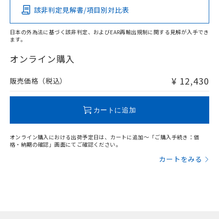
該非判定見解書/項目別対比表
X
O
O
O
日本の外為法に基づく該非判定、およびEAR再輸出規制に関する見解が入手でき
ます。
"対応済み"や非含有の記載がされた商品であっても、流通
在庫等で未対応品が混在する可能性があります。
オンライン購入
非含有品が必要な際は、弊社営業部門もしくは販売店へお
問い合わせください。
¥ 12,430
販売価格（税込）
この製品のRoHS/REACH対応状況ページへ
カートに追加
オンライン購入における出荷予定日は、カートに追加～「ご購入手続き：価
格・納期の確認」画面にてご確認ください。
カートをみる