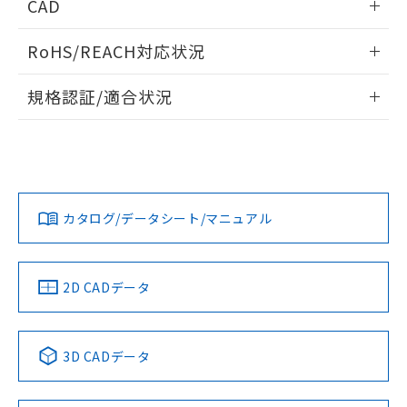
CAD
検出物体の大きさと材質による影響
ログイン/会員登録いただくと、CADデータをダウンロー
RoHS/REACH対応状況
ドすることができます。
情報更新：
A: 100mm以上、B: 70mm以上
規格認証/適合状況
ログイン/会員登録
EU RoHS
注意事項・凡例
UL認証
CSA認証
CEマーキング
L: 0mm以上、φd: 30mm以上、D: 0mm以上、m: 40mm以
上、n: 45mm以上
Yes
Yes
Yes
金属埋め込み
対応状況
対応予定月
※1
※2
ダウンロードデータをご利用いただく前に、以下を必ずお読
みください。
カタログ/データシート/マニュアル
対応済み
ソフトウェアの使用条件
LR型式承認
DNV型式承認
BV型式承認
KR型式承
タイムチャート
（イギリス
（ノルウェー
（フランス
（韓国
船舶規格）
船舶規格）
船舶規格）
船舶規格
中国 RoHS
注意事項・凡例
2D CADデータ
No
No
No
No
l: 0mm以上、φd: 30mm以上、D: 0mm以上、m: 40mm以
上、n: 45mm以上
中国 RoHS表
※1 ※2
検出領域
3D CADデータ
この製品の規格認証/適合状況ページへ
Pb
Hg
Cd
Cr(VI)
その他の認証はこちらのページからご検索ください